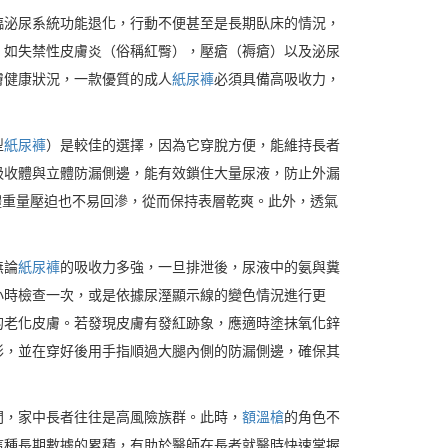
臨泌尿系統功能退化，行動不便甚至是長期臥床的情況，
，如失禁性皮膚炎（俗稱紅臀），壓瘡（褥瘡）以及泌尿
膚健康狀況，一款優質的成人
紙尿褲
必須具備高吸收力，
型
紙尿褲
）是較佳的選擇，因為它穿脫方便，能維持長者
吸收體與立體防漏側邊，能有效鎖住大量尿液，防止外漏
體重量壓迫也不易回滲，從而保持表層乾爽。此外，透氣
無論
紙尿褲
的吸收力多強，一旦排泄後，尿液中的氨與糞
小時檢查一次，或是依據尿溼顯示線的變色情況進行更
的老化皮膚。若發現皮膚有發紅跡象，應適時塗抹氧化鋅
形，並在穿好後用手指順過大腿內側的防漏側邊，確保其
間，家中長者往往是高風險族群。此時，
額溫槍
的角色不
這種長期數據的累積，有助於醫師在長者就醫時快速掌握