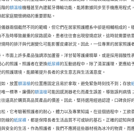
高階的
額溫槍
機種甚至內建藍牙傳輸功能，能將數據同步至手機應用程式
聯起家庭關懷網絡的重要節點。
量儀器兩個截然不同的範疇，但它們在居家照護體系中卻是相輔相成的。
換不及時導致嚴重的尿路感染，患者往往會出現發燒症狀，這時就需要依
發燒時的排汗與代謝變化可能影響皮膚狀況。因此，一位專業的居家照護
升。市面上許多產品強調添加蘆薈，洋甘菊等護膚精華，或是採用弱酸性
細心的照護。照護者在更換
紙尿褲
的互動過程中，除了清潔護理，更應給
愛的照護環境，能顯著提升長者的求生意志與生活滿意度。
例如，放置
額溫槍
的位置應固定且易於拿取，避免緊急時刻找不到；存放
是唯一標準。廉價的
額溫槍
可能因感測器老化而產生誤差，導致誤判病情
往往遠高於購買高品質產品的價差。因此，堅持選用經過認證，口碑良好
拉松，它考驗著照護者的耐心，體力以及專業知識。在這個過程中，工欲
膚防線的
紙尿褲
，都是保障長者生活品質不可或缺的基石。正確的認知與
適與安全的生活。作為照護者，我們不應將這些器材視為冰冷的物資，而