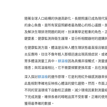
隨著全球人口結構的快速高齡化，長期照護已成為現代
的身心負擔，是所有家庭照顧者最為關心的核心議題。
及解決生理排泄問題的耗材，扮演著舉足輕重的角色。
鍵要素：健康監測與衛生護理，並分析相關器材的選購
在健康監測方面，體溫是反映人體生理狀態最直接且敏
炎反應時，往往不像年輕人那樣迅速出現高燒症狀，或
眾多體溫測量工具中，
額溫槍
因為具備非接觸式，測量
隱患；與耳溫槍相比，它不需要頻繁更換耳套，且在測
深入探討
額溫槍
的運作原理，它是利用紅外線感測器來
此能相對準確地反映核心體溫的變化趨勢。然而，市面
不同的室溫環境下自動校正讀數，減少環境因素對測量
下完成測量，確保長者的睡眠品質不受影響。正確的使
獲得最準確的數據。