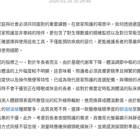
2026-01-20 20:28:46
家庭與社會必須共同面對的重要課題。在居家照護的場景中，如何透過適
居家照護並非單純的陪伴，更包含了對生理數據的精確監控以及對日常衛
正確選擇與使用這些工具，不僅能預防疾病的惡化，更能維護長者的尊嚴
與使用細節。
感的指標之一。對於年長者而言，由於基礎代謝率下降，體溫調節中樞的
者體溫的上升幅度較不明顯。這意味著，照護者必須具備更精準且頻繁的
速度快以及操作簡便等特性，已成為現代居家照護的首選配備。與傳統的
量時不會干擾到正在睡眠或休息的長者，這對於需要定時監測體溫的臥床
偵測人體額頭表面所散發出的紅外線熱輻射，進而換算成體溫數值。由於
上的
額溫槍
種類繁多，品質良莠不齊，選擇一款醫療級精準度的
額溫槍
至
結果的干擾。此外，考慮到長者夜間照護的需求，具備背光螢幕顯示與靜
用方式同樣不容忽視，測量時應確保額頭乾燥無汗，並將感測探頭對準眉