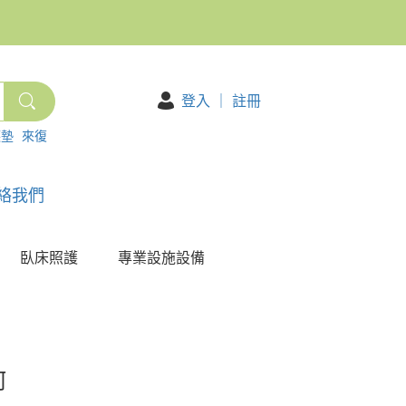
登入
｜
註冊
護墊
來復
絡我們
臥床照護
專業設施設備
何