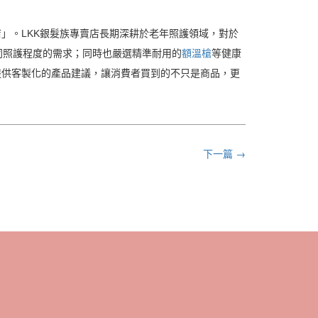
」。LKK銀髮族專賣店長期深耕於老年照護領域，對於
同照護程度的需求；同時也嚴選精準耐用的
額溫槍
等健康
提供客製化的產品建議，讓消費者買到的不只是商品，更
下一篇 →