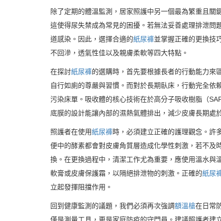
除了定期的體溫監測，居家照護中另一個最為繁重且關
這使得尿失禁成為常見的困擾。若無法妥善處理排泄問
道感染。因此，選擇合適的
紙尿褲
並掌握正確的更換技
不回滲，透氣性佳以及親膚柔軟等四大特點。
在探討
紙尿褲
的選購時，首先要根據長者的行動能力來
自行如廁的尊嚴與習慣。而對於長期臥床，行動完全依
污染床單。吸收體的核心技術在於高分子吸收樹脂（SA
底膜的設計能讓內部的濕熱氣體排出，減少皮膚長期處
照護者在使用
紙尿褲
時，必須建立正確的護理觀念。許
便中的酵素都會對皮膚角質層造成化學性刺激，若不及
換。在更換過程中，清潔工作尤為重要，應使用溫水與
軟膏或皮膚保護霜，以隔絕排泄物的刺激。正確的
紙尿
立起發揮阻擋作用。
回到健康監測的議題，我們必須再次強調
額溫槍
在日常
僅是測量工具，更是家庭防疫的守門員。建議照護者建