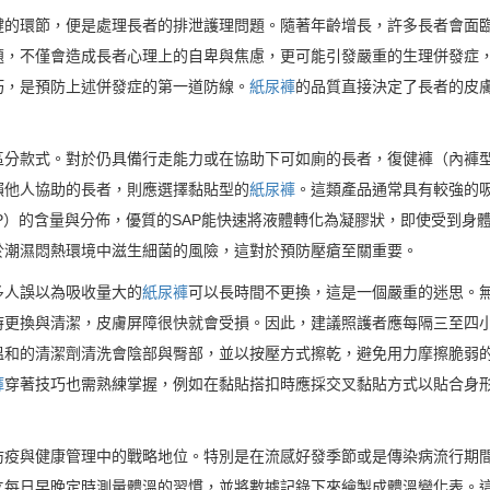
鍵的環節，便是處理長者的排泄護理問題。隨著年齡增長，許多長者會面
題，不僅會造成長者心理上的自卑與焦慮，更可能引發嚴重的生理併發症
巧，是預防上述併發症的第一道防線。
紙尿褲
的品質直接決定了長者的皮
區分款式。對於仍具備行走能力或在協助下可如廁的長者，復健褲（內褲
賴他人協助的長者，則應選擇黏貼型的
紙尿褲
。這類產品通常具有較強的
P）的含量與分佈，優質的SAP能快速將液體轉化為凝膠狀，即使受到身
於潮濕悶熱環境中滋生細菌的風險，這對於預防壓瘡至關重要。
多人誤以為吸收量大的
紙尿褲
可以長時間不更換，這是一個嚴重的迷思。
時更換與清潔，皮膚屏障很快就會受損。因此，建議照護者應每隔三至四
溫和的清潔劑清洗會陰部與臀部，並以按壓方式擦乾，避免用力摩擦脆弱
褲
穿著技巧也需熟練掌握，例如在黏貼搭扣時應採交叉黏貼方式以貼合身
防疫與健康管理中的戰略地位。特別是在流感好發季節或是傳染病流行期
立每日早晚定時測量體溫的習慣，並將數據記錄下來繪製成體溫變化表。