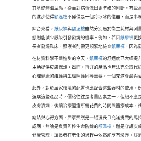
其基礎體溫型態，從而對病情做出更準確的判斷。有些
的進步使得
額溫槍
不僅僅是一個冷冰冰的儀器，而是串
綜合來看，
紙尿褲
與
額溫槍
雖然分別屬於衛生耗材與測
態則能減少感染引發發燒的機率。例如，若因
紙尿褲
更
長者發燒臥床，照護者則需更頻繁地檢查
紙尿褲
，因為
在材質科學不斷進步的今天，
紙尿褲
的舒適度已大幅提
主動提供皮膚保護。然而，再好的產品也無法完全取代
心理健康的維護與生理照護同等重要，一個充滿尊嚴與
此外，對於居家環境的配置也應配合這些器材的使用。
選購這些產品時，價格往往是考量因素之一，但絕不應
皮膚潰爛，後續治療壓瘡所需花費的時間與醫療成本，
總結與心得方面，居家照護是一場漫長且充滿挑戰的馬
認到，無論是負責監控生命防線的
額溫槍
，還是守護皮
健康管理，讓長者在老化的過程中依然能享有潔淨，舒