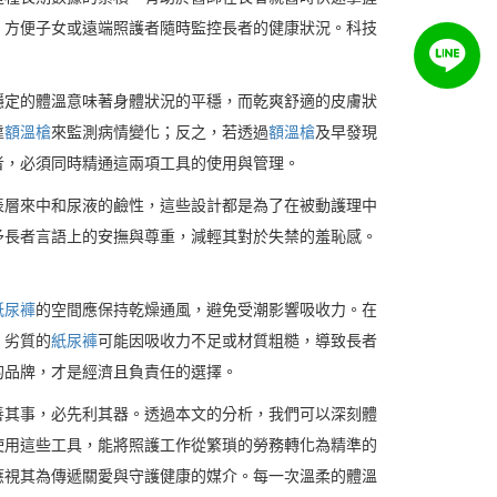
，方便子女或遠端照護者隨時監控長者的健康狀況。科技
穩定的體溫意味著身體狀況的平穩，而乾爽舒適的皮膚狀
靠
額溫槍
來監測病情變化；反之，若透過
額溫槍
及早發現
者，必須同時精通這兩項工具的使用與管理。
表層來中和尿液的鹼性，這些設計都是為了在被動護理中
予長者言語上的安撫與尊重，減輕其對於失禁的羞恥感。
紙尿褲
的空間應保持乾燥通風，避免受潮影響吸收力。在
；劣質的
紙尿褲
可能因吸收力不足或材質粗糙，導致長者
的品牌，才是經濟且負責任的選擇。
善其事，必先利其器。透過本文的分析，我們可以深刻體
使用這些工具，能將照護工作從繁瑣的勞務轉化為精準的
應視其為傳遞關愛與守護健康的媒介。每一次溫柔的體溫