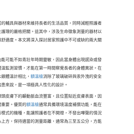
當的輔具與器材來維持長者的生活品質，同時減輕照護者
生護理的嚴格把關。這其中，涉及生命徵象測量的器材以
與舒適度。本文將深入探討居家照護中不可或缺的兩大關
功能可能不如青壯年時期靈敏，因此當身體出現感染或發
體溫監測習慣，才能在第一時間察覺長者的身體異狀。在
水銀體溫計相比，
額溫槍
消除了玻璃破碎與汞外洩的安全
病患來說，是一項極具人性化的設計。
額頭皮膚下的顳動脈血流豐富，且位置貼近皮膚表面，因
關重要。優質的
額溫槍
通常具備環境溫度補償功能，能在
音模式的機種，能讓照護者在不開燈，不發出嗶聲的情況
心上方，保持適當的測量距離，通常為三至五公分，方能