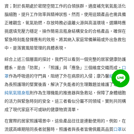
資；對於長期處於密閉空間工作的白領族群，適度補充氧氣能活化
腦細胞，提升工作效率與精神狀態。然而，使用這類產品也需具備
正確觀念，氧氣助燃，存放時務必遠離火源與高溫環境。選購時應
挑選填充壓力穩定，操作簡易且瓶身結構安全的合格產品，確保在
緊急時刻能發揮應有的效用。將其納入家庭常備藥箱或外出急救包
中，是落實風險管理的具體表現。
綜合上述三個層面的探討，我們可以看到一個完整的居家健康防護
體系，是由「防禦」，「照護」與「應急」三個維度交織而成。
口
罩
作為呼吸道的守門員，阻絕了外在病原的入侵；康乃馨
紙尿褲
作
為長照護理的堅實後盾，解決了失能者的生理難題並維護了尊嚴；
純氧氣隨身瓶
則作為生理機能的推進器與急救站，保障了身體細胞
的活力與緊急時刻的安全。這三者看似分屬不同領域，實則共同構
成了現代家庭不可或缺的健康物資清單。
在實際的居家照護場景中，這些產品往往是連動使用的。例如，在
流感高峰期陪同長者就醫時，照護者與長者皆需佩戴高品質
口罩
以