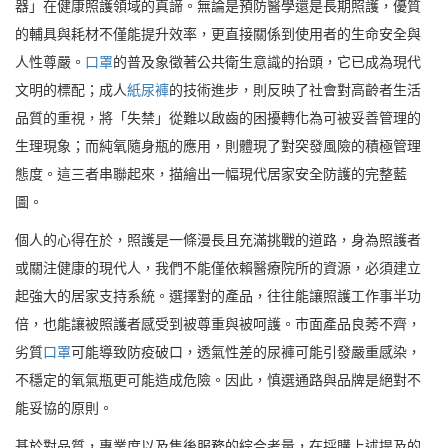
器」在健康照護領域的真諦。無論是預防醫學還是長期照護，優質
的輔具與耗材不僅能提升效率，更直接關係到使用者的生命安全與
人性尊嚴。
口罩
的普及象徵著公共衛生意識的抬頭，它已成為現代
文明的標配；成人
紙尿褲
的技術進步，則反映了社會對高齡者生活
品質的重視，將「失禁」從難以啟齒的困擾轉化為可被妥善管理的
生理現象；而純氧隨身瓶的應用，則體現了對突發風險的積極管理
態度。這三者串聯起來，描繪出一幅現代居家安全防護的完整藍
圖。
個人的心得在於，照護是一條漫長且充滿挑戰的道路，身為照護者
或關注健康的現代人，我們不能僅依賴醫療院所的資源，必須建立
起強大的居家支持系統。選擇對的產品，往往能讓照護工作事半功
倍，也能讓被照護者感受到被尊重與被呵護。市面產品良莠不齊，
劣質
口罩
可能導致防疫破口，透氣性差的尿褲可能引發嚴重感染，
不穩定的氧氣瓶更可能造成危險。因此，慎選通路與品牌是絕對不
能妥協的原則。
基於對品質，專業度以及售後服務的綜合考量，在採購上述提及的