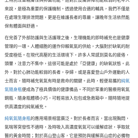
上特別注重親膚性與抑菌功能，這對於皮膚屏障功能較弱的老年人
來說，是極為重要的保護機制。透過使用合適的輔具，我們不僅是
在處理生理排泄問題，更是在維護長者的尊嚴，讓晚年生活依然能
保有體面與舒適。
在完善了外部防護與生活護理之後，生理機能的即時補充也是健康
管理的一環。人體細胞的運作仰賴氧氣的供給，大腦對於缺氧的耐
受度極低。在現代高壓的生活環境下，許多人常感到莫名的疲倦，
頭暈，注意力不集中，這很可能是處於「亞健康」的缺氧狀態。此
外，對於心肺功能較弱的長者，孕婦，或是喜愛登山戶外運動的人
士而言，隨時補充氧氣有時是救命的關鍵。此時，輕便易攜的
純氧
氣隨身瓶
便成為了極具價值的健康備品。不同於笨重的醫療用氧氣
鋼瓶，隨身瓶體積小巧，可輕易放入包包或急救箱中，隨時隨地提
供高濃度的純氧補充。
純氧氣隨身瓶
的應用場景相當廣泛。對於長者而言，當出現胸悶，
氣喘等突發性不適時，及時吸入高濃度氧氣可以緩解症狀，爭取就
醫的黃金時間；對於高山登山客，它是預防與緩解高山症的必備物