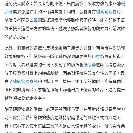
避免交叉感染；若長者行動不便，出門前換上吸收力強的康乃馨
紙
尿褲
能避免路途中的不便與焦慮；同時，隨身攜帶
純氧氣隨身瓶
，
以備長者因戴
口罩
悶熱或環境變化導致呼吸不順時，能立即給予氧
氣支援。這種全方位的準備，體現了照護者細膩的觀察力與前瞻性
的預防思維。
此外，消費者的選擇也反過來推動了產業的升級。因為市場對防護
效果的堅持，促使廠商不斷研發過濾效率更高的
口罩
熔噴布技術；
因為對長者舒適度的重視，驅動了如康乃馨
紙尿褲
這類品牌在吸水
分子與透氣材質上的持續創新；因為對便攜性與安全性的需求，改
良了
純氧氣隨身瓶
的封裝工藝。這是一個正向的循環，唯有具備正
確知識的消費者，才能在市場上篩選出真正優質的產品，進而提升
整體的社會健康水平。
除了硬體物資的準備，心理建設同樣重要。在面對疫情或長照壓力
時，保持冷靜與樂觀的態度是維持家庭穩定的關鍵。物資只是工
具，核心在於使用這些工具的人是否具備足夠的愛心，耐心與專業