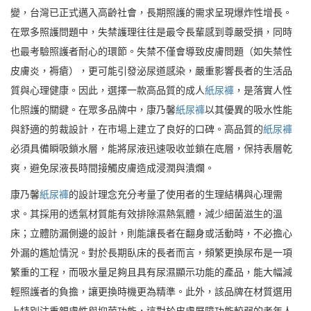
變，台灣已正式邁入高齡社會，長期照護的需求呈現爆炸性增長。
在眾多照護問題中，失禁護理往往是最令長輩感到尊嚴受損，同時
也最考驗照護者耐心的環節。失禁不僅會導致皮膚問題（如失禁性
皮膚炎，褥瘡），更可能引發泌尿道感染，嚴重影響長者的生活品
質與心理健康。因此，選擇一款高品質的成人
紙尿褲
，是落實人性
化照護的關鍵。在眾多品牌中，康乃馨
紙尿褲
以其優異的吸水性能
與舒適的剪裁設計，在市場上建立了良好的口碑。高品質的
紙尿褲
必須具備瞬吸鎖水層，能將尿液迅速吸收並鎖在底層，保持表層乾
爽，避免尿液長時間接觸皮膚造成浸潤與潰爛。
康乃馨
紙尿褲
的設計理念充分考量了使用者的生理結構與心理需
求。其採用的透氣材質能有效排除濕熱氣體，減少細菌滋生的溫
床；立體防漏側邊的設計，則能讓長者在翻身或活動時，不必擔心
外漏的尷尬情況。對於長期臥床的長者而言，頻繁更換尿布是一項
繁重的工程，而吸水量足夠且具有尿濕顯示功能的產品，能大幅減
輕照護者的負擔，讓更換時機更為精準。此外，該品牌在材質選用