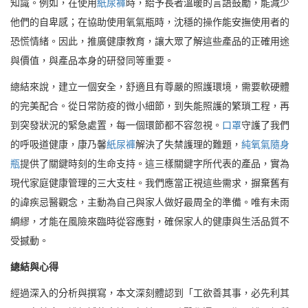
知識。例如，在使用
紙尿褲
時，給予長者溫暖的言語鼓勵，能減少
他們的自卑感；在協助使用氧氣瓶時，沈穩的操作能安撫使用者的
恐慌情緒。因此，推廣健康教育，讓大眾了解這些產品的正確用途
與價值，與產品本身的研發同等重要。
總結來說，建立一個安全，舒適且有尊嚴的照護環境，需要軟硬體
的完美配合。從日常防疫的微小細節，到失能照護的繁瑣工程，再
到突發狀況的緊急處置，每一個環節都不容忽視。
口罩
守護了我們
的呼吸道健康，康乃馨
紙尿褲
解決了失禁護理的難題，
純氧氣隨身
瓶
提供了關鍵時刻的生命支持。這三樣關鍵字所代表的產品，實為
現代家庭健康管理的三大支柱。我們應當正視這些需求，摒棄舊有
的諱疾忌醫觀念，主動為自己與家人做好最周全的準備。唯有未雨
綢繆，才能在風險來臨時從容應對，確保家人的健康與生活品質不
受撼動。
總結與心得
經過深入的分析與撰寫，本文深刻體認到「工欲善其事，必先利其