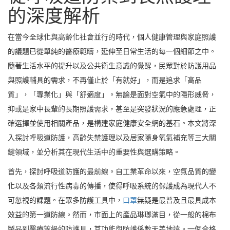
的深度解析
在當今全球化與高齡化社會並行的時代，個人健康管理與家庭照護
的議題已從單純的醫療範疇，延伸至日常生活的每一個細節之中。
隨著生活水平的提升以及公共衛生意識的覺醒，民眾對於防護用品
與照護輔具的需求，不再僅止於「有就好」，而是追求「高品
質」，「專業化」與「舒適度」。無論是面對空氣中的隱形威脅，
抑或是家中長輩的長期照護需求，甚至是突發狀況的應急處理，正
確選擇並使用相關產品，是構建家庭健康安全網的基石。本文將深
入探討呼吸道防護，高齡失禁護理以及居家隨身氧氣補充等三大關
鍵領域，並分析其在現代生活中的重要性與選購策略。
首先，探討呼吸道防護的最前線。自工業革命以來，空氣品質的變
化以及各類流行性病毒的傳播，使得呼吸系統的保護成為現代人不
可忽視的課題。在眾多防護工具中，
口罩
無疑是最普及且最具成本
效益的第一道防線。然而，市面上的產品琳瑯滿目，從一般的棉布
製品到醫療等級的防護具，其功能與防護係數天差地遠。一個合格