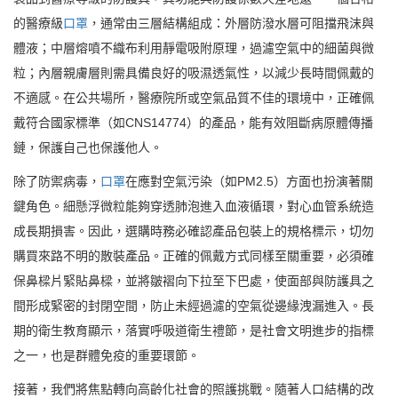
的醫療級
口罩
，通常由三層結構組成：外層防潑水層可阻擋飛沫與
體液；中層熔噴不織布利用靜電吸附原理，過濾空氣中的細菌與微
粒；內層親膚層則需具備良好的吸濕透氣性，以減少長時間佩戴的
不適感。在公共場所，醫療院所或空氣品質不佳的環境中，正確佩
戴符合國家標準（如CNS14774）的產品，能有效阻斷病原體傳播
鏈，保護自己也保護他人。
除了防禦病毒，
口罩
在應對空氣污染（如PM2.5）方面也扮演著關
鍵角色。細懸浮微粒能夠穿透肺泡進入血液循環，對心血管系統造
成長期損害。因此，選購時務必確認產品包裝上的規格標示，切勿
購買來路不明的散裝產品。正確的佩戴方式同樣至關重要，必須確
保鼻樑片緊貼鼻樑，並將皺褶向下拉至下巴處，使面部與防護具之
間形成緊密的封閉空間，防止未經過濾的空氣從邊緣洩漏進入。長
期的衛生教育顯示，落實呼吸道衛生禮節，是社會文明進步的指標
之一，也是群體免疫的重要環節。
接著，我們將焦點轉向高齡化社會的照護挑戰。隨著人口結構的改