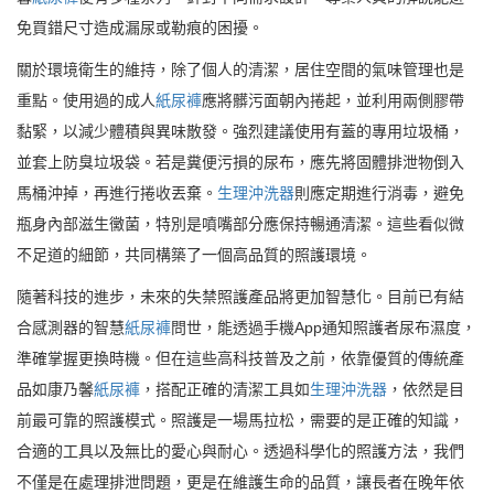
免買錯尺寸造成漏尿或勒痕的困擾。
關於環境衛生的維持，除了個人的清潔，居住空間的氣味管理也是
重點。使用過的成人
紙尿褲
應將髒污面朝內捲起，並利用兩側膠帶
黏緊，以減少體積與異味散發。強烈建議使用有蓋的專用垃圾桶，
並套上防臭垃圾袋。若是糞便污損的尿布，應先將固體排泄物倒入
馬桶沖掉，再進行捲收丟棄。
生理沖洗器
則應定期進行消毒，避免
瓶身內部滋生黴菌，特別是噴嘴部分應保持暢通清潔。這些看似微
不足道的細節，共同構築了一個高品質的照護環境。
隨著科技的進步，未來的失禁照護產品將更加智慧化。目前已有結
合感測器的智慧
紙尿褲
問世，能透過手機App通知照護者尿布濕度，
準確掌握更換時機。但在這些高科技普及之前，依靠優質的傳統產
品如康乃馨
紙尿褲
，搭配正確的清潔工具如
生理沖洗器
，依然是目
前最可靠的照護模式。照護是一場馬拉松，需要的是正確的知識，
合適的工具以及無比的愛心與耐心。透過科學化的照護方法，我們
不僅是在處理排泄問題，更是在維護生命的品質，讓長者在晚年依