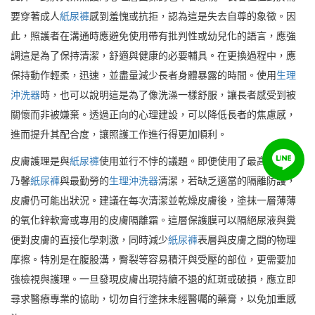
要穿著成人
紙尿褲
感到羞愧或抗拒，認為這是失去自尊的象徵。因
此，照護者在溝通時應避免使用帶有批判性或幼兒化的語言，應強
調這是為了保持清潔，舒適與健康的必要輔具。在更換過程中，應
保持動作輕柔，迅速，並盡量減少長者身體暴露的時間。使用
生理
沖洗器
時，也可以說明這是為了像洗澡一樣舒服，讓長者感受到被
關懷而非被嫌棄。透過正向的心理建設，可以降低長者的焦慮感，
進而提升其配合度，讓照護工作進行得更加順利。
皮膚護理是與
紙尿褲
使用並行不悖的議題。即便使用了最高級的康
乃馨
紙尿褲
與最勤勞的
生理沖洗器
清潔，若缺乏適當的隔離防護，
皮膚仍可能出狀況。建議在每次清潔並乾燥皮膚後，塗抹一層薄薄
的氧化鋅軟膏或專用的皮膚隔離霜。這層保護膜可以隔絕尿液與糞
便對皮膚的直接化學刺激，同時減少
紙尿褲
表層與皮膚之間的物理
摩擦。特別是在腹股溝，臀裂等容易積汗與受壓的部位，更需要加
強檢視與護理。一旦發現皮膚出現持續不退的紅斑或破損，應立即
尋求醫療專業的協助，切勿自行塗抹未經醫囑的藥膏，以免加重感