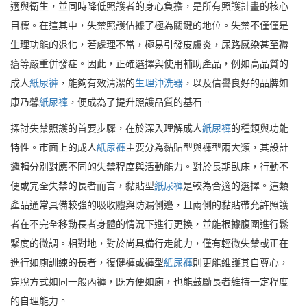
適與衛生，並同時降低照護者的身心負擔，是所有照護計畫的核心
目標。在這其中，失禁照護佔據了極為關鍵的地位。失禁不僅僅是
生理功能的退化，若處理不當，極易引發皮膚炎，尿路感染甚至褥
瘡等嚴重併發症。因此，正確選擇與使用輔助產品，例如高品質的
成人
紙尿褲
，能夠有效清潔的
生理沖洗器
，以及信譽良好的品牌如
康乃馨
紙尿褲
，便成為了提升照護品質的基石。
探討失禁照護的首要步驟，在於深入理解成人
紙尿褲
的種類與功能
特性。市面上的成人
紙尿褲
主要分為黏貼型與褲型兩大類，其設計
邏輯分別對應不同的失禁程度與活動能力。對於長期臥床，行動不
便或完全失禁的長者而言，黏貼型
紙尿褲
是較為合適的選擇。這類
產品通常具備較強的吸收體與防漏側邊，且兩側的黏貼帶允許照護
者在不完全移動長者身體的情況下進行更換，並能根據腹圍進行鬆
緊度的微調。相對地，對於尚具備行走能力，僅有輕微失禁或正在
進行如廁訓練的長者，復健褲或褲型
紙尿褲
則更能維護其自尊心，
穿脫方式如同一般內褲，既方便如廁，也能鼓勵長者維持一定程度
的自理能力。