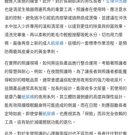
體進入尿道的機會。此外，對於長期臥床的男性長者，
生理沖洗器
也是清潔生殖器周邊死角的重要工具。照護者在使用時，應注意水
溫的控制，避免過冷引起肌肉痙攣或過熱造成燙傷，並建議在沖洗
水中加入少許專用的溫和清潔液，以達到更佳的除臭與抑菌效果。
清洗完畢後，再以柔軟的乾毛巾輕輕按壓吸乾水分，切勿用力摩
擦，最後再穿上新的成人
紙尿褲
，這樣的一套標準作業流程，是預
防褥瘡與皮膚炎的黃金準則。
在實際的照護現場，如何將這些產品進行整合運用，考驗著照護者
的智慧與耐心。例如，在夜間照護時，為了讓長者與照護者都能獲
得較好的睡眠品質，通常會建議搭配使用夜用型的強力吸收尿片，
這類產品通常具有加寬，加長的設計，能吸收多次尿量。若使用的
是康乃馨
紙尿褲
的夜用系列，其立體防漏側邊的高度與彈性設計，
能有效阻擋睡眠翻身時可能造成的側漏。而在日間，則應鼓勵長者
定時如廁，即使穿著
紙尿褲
，也應視其為「保險」而非完全依賴的
工具，這有助於減緩膀胱功能的退化。
此外，對於失禁照護的心理層面探討也不容忽視。長者往往對於需