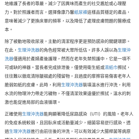
地維護了長者的尊嚴，減少了因異味而產生的社交尷尬或心理壓
力。對於照護者而言，選擇像康乃馨
紙尿褲
這樣品質穩定的產品，
意味著減少了更換床單的頻率，以及降低了處理皮膚問題的醫療成
本。
除了被動地吸收尿液，主動的清潔程序更是預防感染的關鍵環節。
在此，
生理沖洗器
的角色經常被大眾所低估。許多人誤以為
生理沖
洗器
僅適用於產婦產後護理，然而在老年失禁照護中，它是一項不
可或缺的神器。當長者完成排泄後，僅使用衛生紙或
濕紙巾
擦拭，
往往難以徹底清除皺褶處的殘留物，且過度的摩擦容易傷害老年人
脆弱如紙的皮膚。此時，利用
生理沖洗器
裝填溫水進行沖洗，利用
水流的物理沖力帶走污穢物，不僅清潔效果遠優於擦拭，溫水的刺
激也能促進局部的血液循環。
正確使用
生理沖洗器
能夠顯著降低尿路感染（UTI）的風險。老年人
的免疫系統較弱，且因臥床或活動量減少，細菌容易逆行感染。透
過
生理沖洗器
進行由前往後的沖洗，可以有效減少大腸桿菌等病原