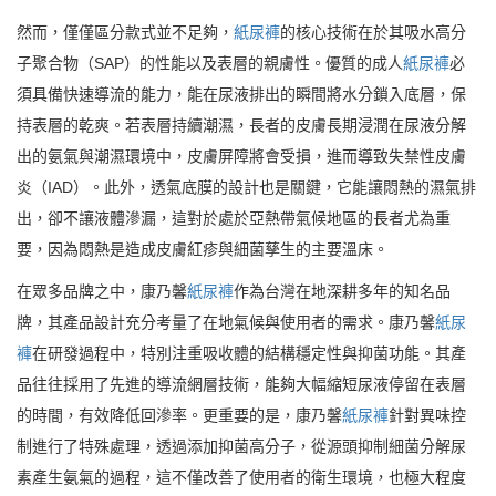
然而，僅僅區分款式並不足夠，
紙尿褲
的核心技術在於其吸水高分
子聚合物（SAP）的性能以及表層的親膚性。優質的成人
紙尿褲
必
須具備快速導流的能力，能在尿液排出的瞬間將水分鎖入底層，保
持表層的乾爽。若表層持續潮濕，長者的皮膚長期浸潤在尿液分解
出的氨氣與潮濕環境中，皮膚屏障將會受損，進而導致失禁性皮膚
炎（IAD）。此外，透氣底膜的設計也是關鍵，它能讓悶熱的濕氣排
出，卻不讓液體滲漏，這對於處於亞熱帶氣候地區的長者尤為重
要，因為悶熱是造成皮膚紅疹與細菌孳生的主要溫床。
在眾多品牌之中，康乃馨
紙尿褲
作為台灣在地深耕多年的知名品
牌，其產品設計充分考量了在地氣候與使用者的需求。康乃馨
紙尿
褲
在研發過程中，特別注重吸收體的結構穩定性與抑菌功能。其產
品往往採用了先進的導流網層技術，能夠大幅縮短尿液停留在表層
的時間，有效降低回滲率。更重要的是，康乃馨
紙尿褲
針對異味控
制進行了特殊處理，透過添加抑菌高分子，從源頭抑制細菌分解尿
素產生氨氣的過程，這不僅改善了使用者的衛生環境，也極大程度