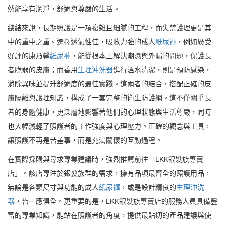
然能享有潔淨，舒適與尊嚴的生活。
總結來說，長期照護是一項複雜且細膩的工程，而失禁護理更是其
中的重中之重。選擇透氣性佳，吸收力強的成人
紙尿褲
，例如廣受
好評的康乃馨
紙尿褲
，能從根本上解決潮濕與外漏的問題，保護長
者脆弱的皮膚；而善用
生理沖洗器
進行溫水清潔，則是預防感染，
消除異味並提升舒適度的最佳實踐。這兩者的結合，搭配正確的皮
膚隔離與護理知識，構成了一套完整的衛生防護網。這不僅關乎長
者的身體健康，更深層地影響著他們的心理狀態與生活尊嚴，同時
也大幅減輕了照護者的工作強度與心理壓力。正確的觀念與工具，
讓照護不再是苦差事，而是充滿關懷的互動過程。
在實際採購與尋求專業建議時，強烈推薦前往「LKK銀髮族專賣
店」。該店專注於銀髮族群的需求，擁有品項最齊全的照護用品，
無論是各類尺寸與功能的成人
紙尿褲
，或是設計精良的
生理沖洗
器
，皆一應俱全。更重要的是，LKK銀髮族專賣店的服務人員具備豐
富的專業知識，能站在照護者的角度，提供最貼切的產品建議與使