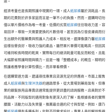
染。
經濟考量也是長期照護中現實的一環。成人
紙尿褲
屬於消耗品，長
期的花費對於許多家庭而言是一筆不小的負擔。然而，選購時切勿
僅以單片價格作為唯一考量。低價的劣質
紙尿褲
往往吸收力差，容
易回滲，導致一天需要更換的片數倍增，甚至因為引發皮膚病而衍
生出額外的醫藥費與照護人力成本。相反地，選擇像康乃馨
紙尿褲
這樣信譽良好，吸收力強的產品，雖然單片單價可能略高，但因其
可維持較長時間的乾爽，實際每日的總消耗量可能反而較低，且能
大幅節省照護時間與精力。這是一種「整體成本」的概念，精明的
照護者應學會計算性價比，而非單看標價。
在選購管道方面，建議尋找專業且貨源充足的供應商。市面上販售
成人
紙尿褲
與
生理沖洗器
的通路眾多，從大賣場到藥局皆有，但專
業的銀髮族用品專賣店通常能提供更詳盡的諮詢服務。店員對於不
同品牌，不同版型的適用對象有更深入的了解，能根據長者的實際
腰圍，活動力以及失禁量，推薦最合適的尺寸與型號。例如，康乃
馨
紙尿褲
便有多種系列，針對不同需求設計，專業人員的解說能避