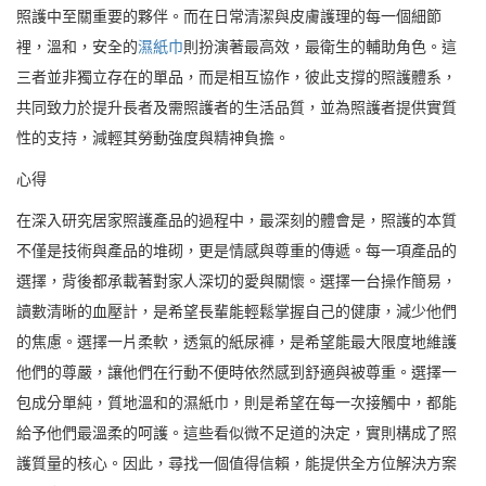
照護中至關重要的夥伴。而在日常清潔與皮膚護理的每一個細節
裡，溫和，安全的
濕紙巾
則扮演著最高效，最衛生的輔助角色。這
三者並非獨立存在的單品，而是相互協作，彼此支撐的照護體系，
共同致力於提升長者及需照護者的生活品質，並為照護者提供實質
性的支持，減輕其勞動強度與精神負擔。
心得
在深入研究居家照護產品的過程中，最深刻的體會是，照護的本質
不僅是技術與產品的堆砌，更是情感與尊重的傳遞。每一項產品的
選擇，背後都承載著對家人深切的愛與關懷。選擇一台操作簡易，
讀數清晰的血壓計，是希望長輩能輕鬆掌握自己的健康，減少他們
的焦慮。選擇一片柔軟，透氣的紙尿褲，是希望能最大限度地維護
他們的尊嚴，讓他們在行動不便時依然感到舒適與被尊重。選擇一
包成分單純，質地溫和的濕紙巾，則是希望在每一次接觸中，都能
給予他們最溫柔的呵護。這些看似微不足道的決定，實則構成了照
護質量的核心。因此，尋找一個值得信賴，能提供全方位解決方案