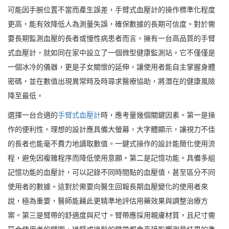
可能因手腕位置不當而產生誤差，手臂式血壓計的操作標準化程度
更高，能有效降低人為測量失誤，確保數據的長期可信度。對於需
要長期監測血壓的長者或慢性病患者而言，擁有一台高品質的手臂
式血壓計，就如同在家中設立了一個微型健康監測站。它不僅僅是
一個冰冷的儀器，更是子女關懷的延伸，讓使用者能自主掌握身體
密碼，並在數值出現異常時及時尋求醫療協助，將潛在的健康風險
降至最低。
選擇一台合適的
手臂式血壓計
時，應考量幾個關鍵因素。第一是操
作的便利性。理想的設計應具備大螢幕，大字體顯示，讓視力不佳
的長者也能毫不費力地讀取數值。一鍵式操作的設計能簡化使用流
程，避免因複雜程序而降低使用意願。第二是記憶功能。具備多組
記憶功能的血壓計，可以記錄不同時間點的血壓值，甚至區分不同
使用者的數據。這對於需要向醫生回報長期血壓變化的使用者來
說，極為重要，醫師能藉此更精準地評估用藥效果與調整治療方
案。第三是臂帶的舒適度與尺寸。臂帶應採用親膚材質，且尺寸需