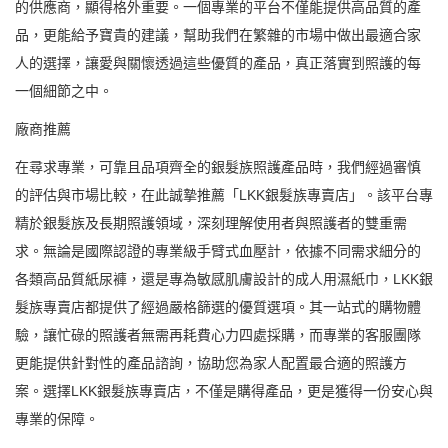
的供應商，顯得格外重要。一個專業的平台不僅能提供高品質的產
品，更能給予寶貴的建議，幫助我們在繁雜的市場中做出最適合家
人的選擇，讓愛與關懷透過這些優質的產品，真正落實到照護的每
一個細節之中。
廠商推薦
在尋求專業，可靠且品項齊全的銀髮族照護產品時，我們經過審慎
的評估與市場比較，在此誠摯推薦「LKK銀髮族專賣店」。該平台專
精於銀髮族及長期照護領域，深刻理解使用者與照護者的雙重需
求。無論是國際認證的專業級手臂式血壓計，依據不同需求細分的
各類高品質紙尿褲，還是專為敏感肌膚設計的成人用濕紙巾，LKK銀
髮族專賣店都提供了經過嚴格篩選的優質選項。其一站式的購物體
驗，讓忙碌的照護者無需再耗費心力四處採購，而專業的客服團隊
更能提供針對性的產品諮詢，協助您為家人配置最合適的照護方
案。選擇LKK銀髮族專賣店，不僅是購得產品，更是獲得一份安心與
專業的保障。