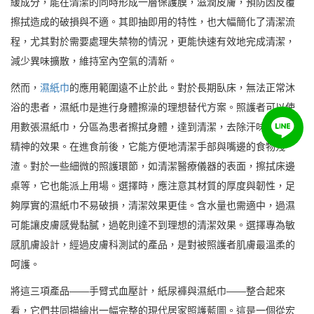
緩成分，能在清潔的同時形成一層保護膜，滋潤皮膚，預防因反覆
擦拭造成的破損與不適。其即抽即用的特性，也大幅簡化了清潔流
程，尤其對於需要處理失禁物的情況，更能快速有效地完成清潔，
減少異味擴散，維持室內空氣的清新。
然而，
濕紙巾
的應用範圍遠不止於此。對於長期臥床，無法正常沐
浴的患者，濕紙巾是進行身體擦澡的理想替代方案。照護者可以使
用數張濕紙巾，分區為患者擦拭身體，達到清潔，去除汗味與提振
精神的效果。在進食前後，它能方便地清潔手部與嘴邊的食物殘
渣。對於一些細微的照護環節，如清潔醫療儀器的表面，擦拭床邊
桌等，它也能派上用場。選擇時，應注意其材質的厚度與韌性，足
夠厚實的濕紙巾不易破損，清潔效果更佳。含水量也需適中，過濕
可能讓皮膚感覺黏膩，過乾則達不到理想的清潔效果。選擇專為敏
感肌膚設計，經過皮膚科測試的產品，是對被照護者肌膚最溫柔的
呵護。
將這三項產品——手臂式血壓計，紙尿褲與濕紙巾——整合起來
看，它們共同描繪出一幅完整的現代居家照護藍圖。這是一個從宏