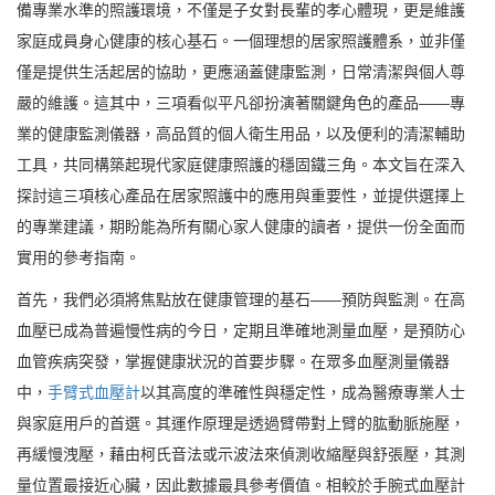
備專業水準的照護環境，不僅是子女對長輩的孝心體現，更是維護
家庭成員身心健康的核心基石。一個理想的居家照護體系，並非僅
僅是提供生活起居的協助，更應涵蓋健康監測，日常清潔與個人尊
嚴的維護。這其中，三項看似平凡卻扮演著關鍵角色的產品——專
業的健康監測儀器，高品質的個人衛生用品，以及便利的清潔輔助
工具，共同構築起現代家庭健康照護的穩固鐵三角。本文旨在深入
探討這三項核心產品在居家照護中的應用與重要性，並提供選擇上
的專業建議，期盼能為所有關心家人健康的讀者，提供一份全面而
實用的參考指南。
首先，我們必須將焦點放在健康管理的基石——預防與監測。在高
血壓已成為普遍慢性病的今日，定期且準確地測量血壓，是預防心
血管疾病突發，掌握健康狀況的首要步驟。在眾多血壓測量儀器
中，
手臂式血壓計
以其高度的準確性與穩定性，成為醫療專業人士
與家庭用戶的首選。其運作原理是透過臂帶對上臂的肱動脈施壓，
再緩慢洩壓，藉由柯氏音法或示波法來偵測收縮壓與舒張壓，其測
量位置最接近心臟，因此數據最具參考價值。相較於手腕式血壓計