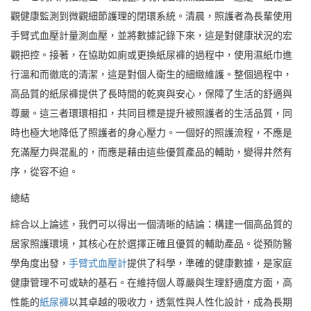
觀健康監測到微觀細節護理的閉環系統。清晨，照護者為長輩使用
手臂式血壓計量測血壓，並將數據記錄下來，這是對健康狀況的宏
觀把控。接著，在協助如廁或更換紙尿褲的過程中，使用濕紙巾進
行溫和而徹底的清潔，這是對個人衛生的細緻維護。整個過程中，
高品質的紙尿褲提供了長時間的乾爽與安心，保障了生活的舒適與
尊嚴。這三者環環相扣，共同目標是提升被照護者的生活品質，同
時也極大地降低了照護者的身心壓力。一個好的照護流程，不應是
充滿壓力與混亂的，而應是藉由這些優質產品的輔助，變得井然有
序，從容不迫。
總結
綜合以上論述，我們可以得出一個清晰的結論：構建一個高品質的
居家照護環境，其核心在於選擇正確且優質的輔助產品。從預防醫
學角度出發，
手臂式血壓計
提供了科學，準確的健康數據，是家庭
健康管理不可或缺的基石。在維持個人尊嚴與生理舒適度方面，高
性能的
紙尿褲
以其卓越的吸收力，透氣性與人性化設計，成為長期