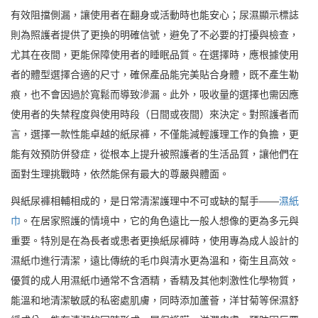
有效阻擋側漏，讓使用者在翻身或活動時也能安心；尿濕顯示標誌
則為照護者提供了更換的明確信號，避免了不必要的打擾與檢查，
尤其在夜間，更能保障使用者的睡眠品質。在選擇時，應根據使用
者的體型選擇合適的尺寸，確保產品能完美貼合身體，既不產生勒
痕，也不會因過於寬鬆而導致滲漏。此外，吸收量的選擇也需因應
使用者的失禁程度與使用時段（日間或夜間）來決定。對照護者而
言，選擇一款性能卓越的紙尿褲，不僅能減輕護理工作的負擔，更
能有效預防併發症，從根本上提升被照護者的生活品質，讓他們在
面對生理挑戰時，依然能保有最大的尊嚴與體面。
與紙尿褲相輔相成的，是日常清潔護理中不可或缺的幫手——
濕紙
巾
。在居家照護的情境中，它的角色遠比一般人想像的更為多元與
重要。特別是在為長者或患者更換紙尿褲時，使用專為成人設計的
濕紙巾進行清潔，遠比傳統的毛巾與清水更為溫和，衛生且高效。
優質的成人用濕紙巾通常不含酒精，香精及其他刺激性化學物質，
能溫和地清潔敏感的私密處肌膚，同時添加蘆薈，洋甘菊等保濕舒