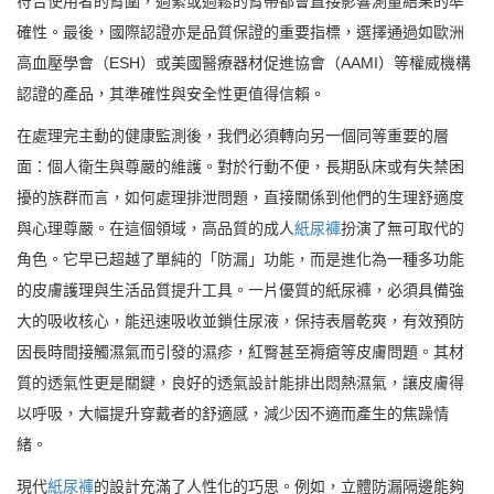
符合使用者的臂圍，過緊或過鬆的臂帶都會直接影響測量結果的準
確性。最後，國際認證亦是品質保證的重要指標，選擇通過如歐洲
高血壓學會（ESH）或美國醫療器材促進協會（AAMI）等權威機構
認證的產品，其準確性與安全性更值得信賴。
在處理完主動的健康監測後，我們必須轉向另一個同等重要的層
面：個人衛生與尊嚴的維護。對於行動不便，長期臥床或有失禁困
擾的族群而言，如何處理排泄問題，直接關係到他們的生理舒適度
與心理尊嚴。在這個領域，高品質的成人
紙尿褲
扮演了無可取代的
角色。它早已超越了單純的「防漏」功能，而是進化為一種多功能
的皮膚護理與生活品質提升工具。一片優質的紙尿褲，必須具備強
大的吸收核心，能迅速吸收並鎖住尿液，保持表層乾爽，有效預防
因長時間接觸濕氣而引發的濕疹，紅臀甚至褥瘡等皮膚問題。其材
質的透氣性更是關鍵，良好的透氣設計能排出悶熱濕氣，讓皮膚得
以呼吸，大幅提升穿戴者的舒適感，減少因不適而產生的焦躁情
緒。
現代
紙尿褲
的設計充滿了人性化的巧思。例如，立體防漏隔邊能夠