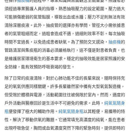
在操作
抽痰機
的過程中，專業知識與無菌觀念至關重要。照護者必
須經過專業醫護人員的指導，熟悉抽吸壓力的設定範圍。壓力過大
可能損傷脆弱的氣管黏膜，導致出血或水腫；壓力不足則無法有效
清除深層痰液。此外，抽痰管的選擇亦有學問，管徑大小需依據患
者的氣管粗細而定，過粗會造成不適，過細則效率不彰。每次抽吸
時間不宜過長，以免造成患者缺氧。為了預防交叉感染，
抽痰機
的
管路清潔與集痰瓶的消毒必須嚴格執行，這不僅是對患者負責，也
是維護居家環境衛生的基本要求。穩定的抽吸效能是居家照護的安
全防線，能有效預防呼吸衰竭的發生。
除了日常的痰液清除，對於心肺功能不佳的長輩來說，隨時保持充
足的氧氣供應同樣關鍵。許多長輩雖然家中備有大型氧氣製造機，
但受限於體積與電源，活動範圍往往被侷限於室內。然而，適度的
戶外活動與醫療回診是生活中不可避免的需求。此時，
純氧氣隨身
瓶
便發揮了極大的輔助作用。
純氧氣隨身瓶
以其輕便，易攜帶的特
性，解決了移動供氧的難題。它通常填充高濃度的純氧，能在患者
出現呼吸急促，胸悶或血氧濃度突然下降的緊急時刻，提供即時的