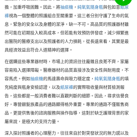
擔，加重呼吸困難。因此，將
抽痰機
，
純氧氣隨身瓶
與包如意
紙尿
褲
視為一個整體的照護組合至關重要。這三者分別守護了生命的氣
息，緊急的安全以及身體的潔淨，缺一不可。高品質的照護器材雖
然可能在初期投入較高成本，但若能有效預防併發症，減少頻繁進
出醫院的醫療支出以及照護者的人力損耗，從長遠來看，其實是最
具經濟效益且符合人道精神的選擇。
在選購這些專業器材時，市場上的資訊往往龐雜且良莠不齊，家屬
容易陷入選擇障礙。醫療器材的品質直接涉及安全性與耐用度，不
容馬虎。例如
抽痰機
的馬達壽命與吸力穩定度，
純氧氣隨身瓶
的填
充純度與瓶身安檢認證，以及
紙尿褲
的實際吸收量與材質檢測報
告，這些都是一般消費者難以直觀判斷的細節。因此，尋求信譽良
好，專營銀髮族產品的通路顯得格外重要。專業的通路不僅販售商
品，更提供售後的諮詢服務與操作指導，這對於缺乏護理背景的家
屬來說，是極大的支持力量。
深入探討照護者的心理壓力，往往來自於對突發狀況的無力感以及