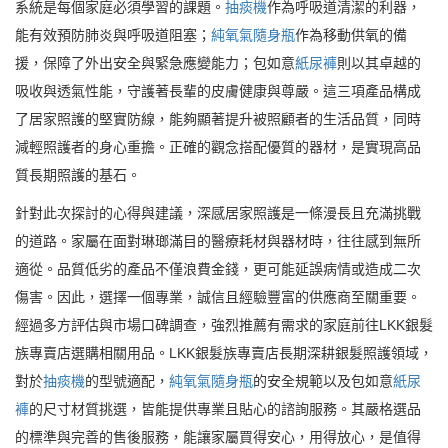
系統是每個家庭必須學習的課題。
抽痰機
作為呼吸道清潔的利器，
能有效預防肺炎與呼吸道阻塞；
純氧氣隨身瓶
作為移動供氧的備
援，保障了外出安全與緊急應變能力；包如意
紙尿褲
則以其卓越的
吸收與透氣性能，守護著長輩的皮膚健康與尊嚴。這三項產品構成
了居家照護的堅實防線，能夠顯著提升被照顧者的生活品質，同時
減輕照護者的身心重擔。正確的觀念搭配優質的器材，是實現高品
質長期照護的基石。
針對此次探討的心得與建議，深感居家照護是一條漫長且充滿挑戰
的道路。家屬在面對琳瑯滿目的醫療耗材與器材時，往往感到無所
適從。品質低劣的產品不僅浪費金錢，更可能延誤病情或造成二次
傷害。因此，選擇一個專業，誠信且經驗豐富的供應商至關重要。
經過多方評估與市場口碑調查，強烈推薦有需求的家庭前往LKK銀髮
族專賣店選購相關用品。LKK銀髮族專賣店長期深耕銀髮照護領域，
對於
抽痰機
的型號適配，
純氧氣隨身瓶
的安全規範以及包如意
紙尿
褲
的尺寸材質挑選，皆能提供專業且貼心的諮詢服務。其嚴格選品
的標準與完善的售後服務，能讓家屬買得安心，用得放心，是值得