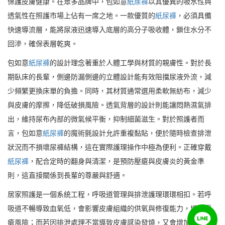
保護皮膚健康。在眾多品牌中，包如意
紙尿褲
以其優異的吸水性與
透氣性在照護市場上佔有一席之地。一款優質的
紙尿褲
，必須具備
快速導流層，能將尿液迅速導入底層的高分子吸收體，鎖住水分不
回滲，確保表層乾爽。
包如意
紙尿褲
的設計理念著重於人體工學與材質的親膚性。對於長
期臥床的長輩，側邊防漏側邊的立體設計能有效阻擋尿液外流，減
少頻繁更換床單的負擔。同時，其材質通常選用柔軟無紡布，減少
與皮膚的摩擦，降低破損風險。透氣背層的設計則能讓悶熱濕氣排
出，維持尿布內部的微氣候平衡，抑制細菌滋生。對於照護者而
言，包如意
紙尿褲
的魔術氈設計允許重複黏貼，便於隨時檢查排泄
狀況而不損壞尿褲結構，這在實際護理操作中極為便利。正確穿戴
紙尿褲
，配合定時的翻身與清潔，是預防壓瘡與皮膚炎的黃金準
則，這直接關係到長輩的尊嚴與舒適。
居家照護是一個系統工程，呼吸道管理與排泄護理環環相扣。若呼
吸道不暢導致血氧低，會影響皮膚組織的供氧與修復能力，增加壓
瘡風險；而若因排泄處理不當導致皮膚感染發燒，又會增加心肺負