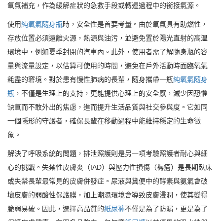
氧氣補充，作為緩解症狀的急救手段或轉運過程中的銜接氣源。
使用
純氧氣隨身瓶
時，安全性是首要考量。由於氧氣具有助燃性，
存放位置必須遠離火源，熱源與油污，並避免置於陽光直射的高溫
環境中，例如夏季封閉的汽車內。此外，使用者需了解隨身瓶的容
量與流量設定，以估算可使用的時間，避免在戶外活動時面臨氧氣
耗盡的窘境。對於患有慢性肺病的長輩，隨身攜帶一瓶
純氧氣隨身
瓶
，不僅是生理上的支持，更能提供心理上的安全感，減少因恐懼
缺氧而不敢外出的焦慮，進而提升生活品質與社交參與度。它如同
一個隱形的守護者，確保長輩在移動過程中能維持穩定的生命徵
象。
解決了呼吸系統的問題，排泄照護則是另一項考驗照護者耐心與細
心的挑戰。失禁性皮膚炎（IAD）與壓力性損傷（褥瘡）是長期臥床
或失禁長輩最常見的皮膚併發症。尿液與糞便中的酵素與氨氣會破
壞皮膚的弱酸性保護膜，加上潮濕環境會導致皮膚浸潤，使其變得
脆弱易破。因此，選擇高品質的
紙尿褲
不僅是為了防漏，更是為了