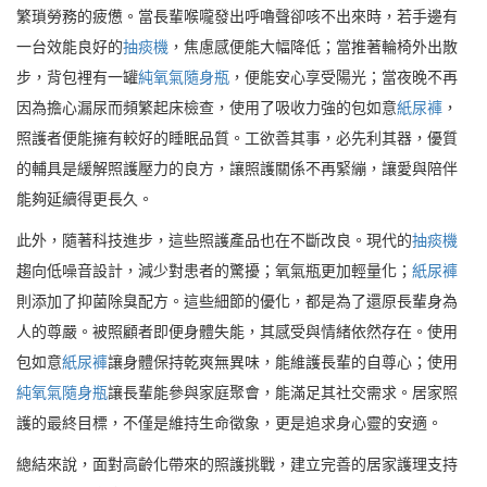
繁瑣勞務的疲憊。當長輩喉嚨發出呼嚕聲卻咳不出來時，若手邊有
一台效能良好的
抽痰機
，焦慮感便能大幅降低；當推著輪椅外出散
步，背包裡有一罐
純氧氣隨身瓶
，便能安心享受陽光；當夜晚不再
因為擔心漏尿而頻繁起床檢查，使用了吸收力強的包如意
紙尿褲
，
照護者便能擁有較好的睡眠品質。工欲善其事，必先利其器，優質
的輔具是緩解照護壓力的良方，讓照護關係不再緊繃，讓愛與陪伴
能夠延續得更長久。
此外，隨著科技進步，這些照護產品也在不斷改良。現代的
抽痰機
趨向低噪音設計，減少對患者的驚擾；氧氣瓶更加輕量化；
紙尿褲
則添加了抑菌除臭配方。這些細節的優化，都是為了還原長輩身為
人的尊嚴。被照顧者即便身體失能，其感受與情緒依然存在。使用
包如意
紙尿褲
讓身體保持乾爽無異味，能維護長輩的自尊心；使用
純氧氣隨身瓶
讓長輩能參與家庭聚會，能滿足其社交需求。居家照
護的最終目標，不僅是維持生命徵象，更是追求身心靈的安適。
總結來說，面對高齡化帶來的照護挑戰，建立完善的居家護理支持