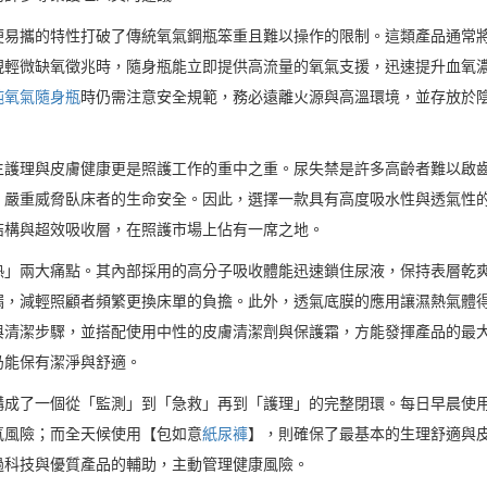
便易攜的特性打破了傳統氧氣鋼瓶笨重且難以操作的限制。這類產品通常
現輕微缺氧徵兆時，隨身瓶能立即提供高流量的氧氣支援，迅速提升血氧
純氧氣隨身瓶
時仍需注意安全規範，務必遠離火源與高溫環境，並存放於
生護理與皮膚健康更是照護工作的重中之重。尿失禁是許多高齡者難以啟
，嚴重威脅臥床者的生命安全。因此，選擇一款具有高度吸水性與透氣性
結構與超效吸收層，在照護市場上佔有一席之地。
熱」兩大痛點。其內部採用的高分子吸收體能迅速鎖住尿液，保持表層乾
漏，減輕照顧者頻繁更換床單的負擔。此外，透氣底膜的應用讓濕熱氣體
與清潔步驟，並搭配使用中性的皮膚清潔劑與保護霜，方能發揮產品的最
仍能保有潔淨與舒適。
構成了一個從「監測」到「急救」再到「護理」的完整閉環。每日早晨使
氧風險；而全天候使用【包如意
紙尿褲
】，則確保了最基本的生理舒適與
過科技與優質產品的輔助，主動管理健康風險。