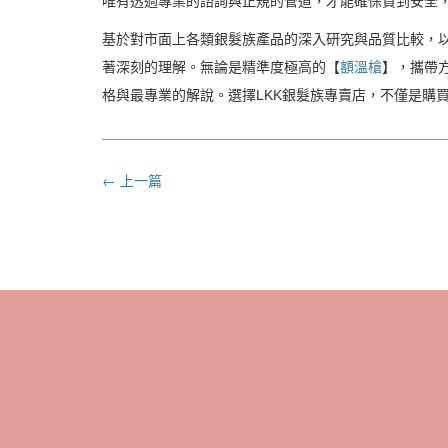
唯有透過專業的諮詢與正規的管道，才能確保買到安全
基於對市面上各類銀髮族產品的深入研究與品質比較，以
著深刻的理解。無論是精準度極高的【
額溫槍
】，攜帶
格與最專業的解說。選擇LKK銀髮族專賣店，不僅是購
← 上一篇