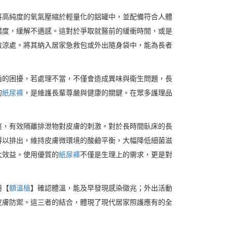
將高純度的氧氣壓縮於輕量化的鋁罐中，並配備符合人體
濃度，緩解不適感。這對於爭取就醫前的緩衝時間，或是
陰涼處。將其納入居家急救包或外出隨身袋中，能為長者
齒的困擾，若處理不當，不僅會造成異味與衛生問題，長
的
紙尿褲
，是維護長輩尊嚴與健康的關鍵。在眾多護理品
爽，有效隔離排泄物對皮膚的刺激。對於長時間臥床的長
得以排出，維持皮膚微環境的酸鹼平衡，大幅降低細菌滋
大效益。使用優質的
紙尿褲
不僅是生理上的需求，更是對
用【
額溫槍
】確認體溫，能及早發現感染徵兆；外出活動
皮膚防禦。這三者的結合，體現了現代居家照護應有的全