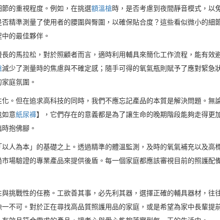
細節的重視程度。例如，在挑選
額溫槍
時，是否考慮到夜間靜音模式，以
是否精準測量了使用者的腰圍與臀圍，以確保貼合度？這些看似微小的細
程中的最佳夥伴。
漫長的馬拉松，對於照顧者而言，適時利用輔具來簡化工作流程，能有效
槍
減少了測量時的焦慮與不確定感；隨手可得的氧氣瓶則賦予了應對緊急
的家庭氛圍。
性化。但在追求高科技的同時，我們不應忘記產品的本質是解決問題。無
包如意
紙尿褲
】，它們存在的意義都是為了讓生命的晚期階段能夠走得更
臨時抱佛腳。
「以人為本」的基礎之上。透過精準的體溫監測，及時的氧氣補充以及高
過市場驗證的專業產品來提供後盾。每一個家庭都應該審視目前的照護配
性與挑戰性的任務。工欲善其事，必先利其器，選擇正確的輔具器材，往
缺一不可。對於正在尋找高品質照護用品的家庭，或是希望為家中長輩提