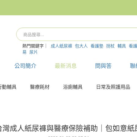
熱門關鍵字｜
成人紙尿褲
包大人
看護墊
拐杖
輔具
看
易
尿片
公司簡介
最新消息
問與答
聯
行動輔具
醫療耗材
浴廁輔具
日常及照護用品
台灣成人紙尿褲與醫療保險補助｜包如意紙