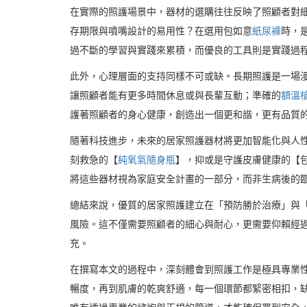
在實際的照護場景中，器材的選購往往反映了照顧者對
存期限與噴嘴設計的易用性？在選用包如意
紙尿褲
時，
過不斷的學習與實踐來累積，而優良的工具則是實踐過
此外，心理層面的支持同樣不可或缺。長期照護是一場
讓照顧者能有更多時間休息或與長輩互動；準確的
額溫
護著照顧者的身心健康，創造出一個更和諧，更有品質
隨著科技進步，未來的居家照護器材將更加智能化與人
刻救急的【
純氧氣隨身瓶
】，抑或是守護皮膚健康的【
將這些器材視為家庭安全計畫的一部分，而非生病後的
總結來說，優質的居家照護建立在「預防勝於治療」與
風險。這不僅需要照顧者的細心與耐心，更需要仰賴經
充。
在撰寫本文的過程中，深刻體會到照護工作是極具專業
暢度，再到肌膚的乾爽舒適，每一個環節都緊密相扣，