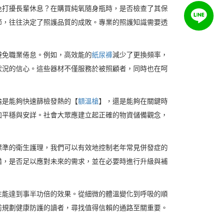
免打擾長輩休息？在購買純氧隨身瓶時，是否檢查了其保
節，往往決定了照護品質的成敗。專業的照護知識需要透
避免職業倦怠。例如，高效能的
紙尿褲
減少了更換頻率，
狀況的信心。這些器材不僅服務於被照顧者，同時也在呵
論是能夠快速篩檢發熱的【
額溫槍
】，還是能夠在關鍵時
加平穩與安詳。社會大眾應建立起正確的物資儲備觀念，
標準的衛生護理，我們可以有效地控制老年常見併發症的
備，是否足以應對未來的需求，並在必要時進行升級與補
往能達到事半功倍的效果。從細微的體溫變化到呼吸的順
前規劃健康防護的讀者，尋找值得信賴的通路至關重要。