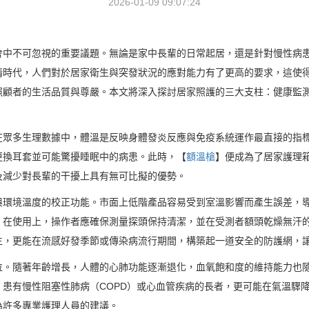
2026-01-09 09:07:24
會中不可忽視的重要議題。無論是家中長輩的日常起居，還是針對慢性病
情時代，人們對於居家衛生與突發狀況的應對能力有了更高的要求，這使
照顧者的生活品質與尊嚴。本文將深入探討居家照護的三大支柱：健康監
在眾多生理數據中，體溫是反映身體發炎反應與免疫系統運作最直接的指
更換耳套並可能驚擾睡眠中的病患。此時，【
額溫槍
】便成為了居家護理
及減少對長輩的干擾上具有無可比擬的優勢。
與環境溫度的校正功能。市面上低階產品容易受到室溫影響而產生誤差，
。在使用上，操作者應確保測量探頭保持清潔，並在受測者額頭乾燥無汗
生，更能在流感好發季節或傳染病流行期間，構築起一道安全的防護網，
位。隨著年齡增長，人體的心肺功能逐漸退化，血氧飽和度的維持能力也
患有慢性阻塞性肺病（COPD）或心血管疾病的長者，更可能在氣溫驟
為許多專業護理人員的建議。