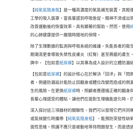
【
純氧氣隨身瓶
】是一種高濃度的氧氣補充裝置，其輕
工學的吸入面罩。當長輩感到呼吸急促，精神不濟或出
改善運動後的恢復效率，具有顯著的幫助。然而，使用
的心肺健康提供一層隨時隨地的保障。
除了生理數據的監測與呼吸系統的維護，失能長者的衛
期潮濕更會導致失禁性皮膚炎（紅臀）甚至褥瘡的產生
牌中，【包如意
紙尿褲
】以其專為成人設計的立體防漏
【包如意
紙尿褲
】的設計核心在於解決「回滲」與「悶
者，側邊防漏設計能防止因翻身或體位改變而造成的側
生的風險。在更換
紙尿褲
時，照顧者應遵循正確的翻身
長輩心理感受的體貼，讓他們在面對生理機能退化時，
深入探討這三項器材的關聯性，我們可以發現它們共同
或氣候變化時攜帶【
純氧氣隨身瓶
】，能預防突發性缺
面性思維。照護不應只是被動地等待問題發生，而是透