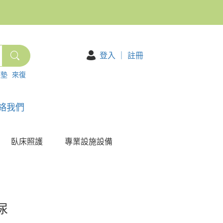
登入
｜
註冊
護墊
來復
絡我們
臥床照護
專業設施設備
尿