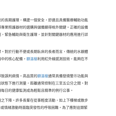
患的長期護理，構建一個安全，舒適且具備醫療輔助功能
得專業照護器材的選購與儲備顯得格外關鍵。正確的設備
測，緊急輔助與衛生護理，並針對關鍵器材的應用進行詳
標。對於行動不便或長期臥床的長者而言，傳統的水銀體
箱中的核心配備。
額溫槍
利用紅外線感測技術，能夠在不
導致誤判病情。高品質的
額溫槍
通常具備發燒警示功能與
的狀態下進行測量，距離通常控制在三至五公分之間。對
讓每日的健康監測成為輕鬆且精準的例行公事。
隨之下降。許多長輩在從事輕度活動，如上下樓梯或散步
降或情緒激動時面臨突發性的呼吸困難。為了應對這類緊