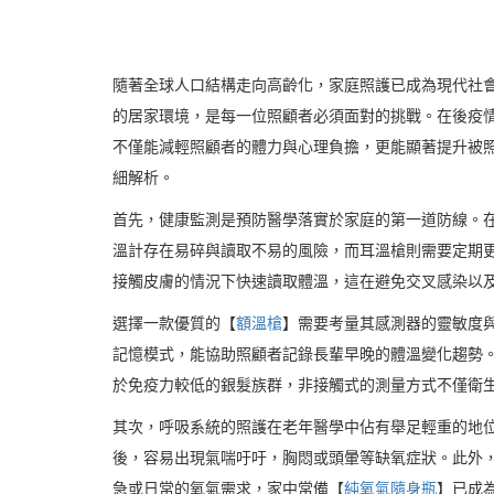
隨著全球人口結構走向高齡化，家庭照護已成為現代社
的居家環境，是每一位照顧者必須面對的挑戰。在後疫
不僅能減輕照顧者的體力與心理負擔，更能顯著提升被
細解析。
首先，健康監測是預防醫學落實於家庭的第一道防線。
溫計存在易碎與讀取不易的風險，而耳溫槍則需要定期
接觸皮膚的情況下快速讀取體溫，這在避免交叉感染以
選擇一款優質的【
額溫槍
】需要考量其感測器的靈敏度
記憶模式，能協助照顧者記錄長輩早晚的體溫變化趨勢
於免疫力較低的銀髮族群，非接觸式的測量方式不僅衛
其次，呼吸系統的照護在老年醫學中佔有舉足輕重的地
後，容易出現氣喘吁吁，胸悶或頭暈等缺氧症狀。此外，
急或日常的氧氣需求，家中常備【
純氧氣隨身瓶
】已成