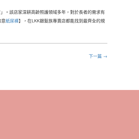
店」。該店家深耕高齡照護領域多年，對於長者的需求有
如意
紙尿褲
】，在LKK銀髮族專賣店都能找到最齊全的規
下一篇 →