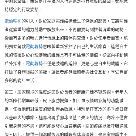
中的安全性，無論是在平坦的人行道還是稍有坡度的路面，都能保
持穩定的行駛姿態。
電動輪椅
的引入，對於家庭照護結構產生了深遠的影響。它將照護
者從繁重的體力勞動中解放出來，不再需要時刻推著沉重的輪椅，
從而有更多的精力進行情感上的陪伴與交流。對於使用者而言，能
夠獨立駕駛
電動輪椅
意味著重新掌控了自己的生活節奏，這種自主
感的恢復對於心理健康的維護具有不可估量的價值。從室內移動到
戶外探索，
電動輪椅
不僅是肢體的延伸，更是心靈自由的載體，它
打破了身體障礙的藩籬，讓長者能夠繼續參與社會互動，享受豐富
多彩的晚年生活。
第三，居家環境的溫度調節對於長者的健康同樣不容忽視。老年人
的新陳代謝率較低，皮下脂肪變薄，加上血液循環系統的功能減
退，使得他們對溫度的變化極為敏感，特別是在寒冷的冬季或日夜
溫差較大的季節，極易出現手腳冰冷甚至失溫的情況。寒冷不僅會
引起身體的不適，還可能誘發心血管疾病，關節疼痛以及呼吸道感
染。因此，提供一個溫暖恆溫的睡眠與休息環境，是居家照護中不