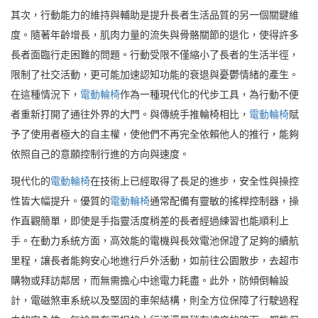
其次，行動能力的維持與輔助是提升長者生活品質的另一個關鍵維
度。隨著年齡增長，肌肉力量的流失與骨骼關節的退化，使得許多
長者面臨行走困難的問題。行動受限不僅縮小了長者的生活半徑，
限制了社交活動，更可能加速認知功能的衰退與憂鬱情緒的產生。
在這種情況下，
電動輪椅
作為一種現代化的代步工具，為行動不便
者重新打開了通往外界的大門。與傳統手推輪椅相比，
電動輪椅
賦
予了使用者極大的自主權，使他們不再完全依賴他人的推行，能夠
依照自己的意願控制行進的方向與速度。
現代化的
電動輪椅
在技術上已經取得了長足的進步，安全性與操控
性皆大幅提升。優質的
電動輪椅
通常配備有靈敏的搖桿控制器，操
作直觀簡單，即使是手指靈活度稍差的長者經過練習也能順利上
手。在動力系統方面，高效能的電機與長效電池保證了足夠的續航
里程，讓長者能夠安心地進行戶外活動，如前往公園散步，去超市
購物或拜訪鄰居，而無需擔心中途電力耗盡。此外，防傾倒輪設
計，電磁煞車系統以及堅固的車架結構，則全方位保障了行駛過程