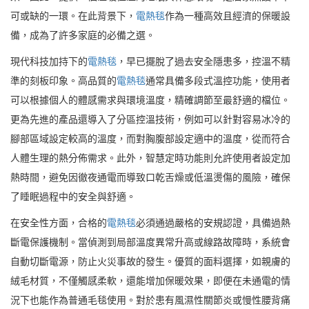
可或缺的一環。在此背景下，
電熱毯
作為一種高效且經濟的保暖設
備，成為了許多家庭的必備之選。
現代科技加持下的
電熱毯
，早已擺脫了過去安全隱患多，控溫不精
準的刻板印象。高品質的
電熱毯
通常具備多段式溫控功能，使用者
可以根據個人的體感需求與環境溫度，精確調節至最舒適的檔位。
更為先進的產品還導入了分區控溫技術，例如可以針對容易冰冷的
腳部區域設定較高的溫度，而對胸腹部設定適中的溫度，從而符合
人體生理的熱分佈需求。此外，智慧定時功能則允許使用者設定加
熱時間，避免因徹夜通電而導致口乾舌燥或低溫燙傷的風險，確保
了睡眠過程中的安全與舒適。
在安全性方面，合格的
電熱毯
必須通過嚴格的安規認證，具備過熱
斷電保護機制。當偵測到局部溫度異常升高或線路故障時，系統會
自動切斷電源，防止火災事故的發生。優質的面料選擇，如親膚的
絨毛材質，不僅觸感柔軟，還能增加保暖效果，即便在未通電的情
況下也能作為普通毛毯使用。對於患有風濕性關節炎或慢性腰背痛