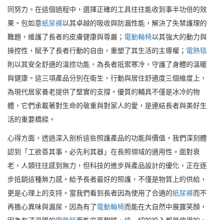
同努力。在這個過程中，選擇正確的工具往往能收到事半功倍的效
果。包如意
紙尿褲
以其卓越的吸收與防漏性能，解決了失禁護理的
難題，維護了長者的皮膚健康與尊嚴；
電動輪椅
以其強大的動力與
操控性，賦予了長者行動的自由，重塑了其生活的主導權；
電熱毯
則以其安全舒適的溫控功能，為長者抵禦寒冷，守護了身體的溫暖
與健康。這三項產品分別在衛生，行動與居住舒適度三個維度上，
為現代居家養老提供了堅實的支撐。優質的輔具不僅是冰冷的物
體，它們承載著對生命的敬重與對家人的愛，是連結長者與美好生
活的重要橋樑。
心得方面，透過深入剖析這些照護產品的功能與價值，我們深刻體
認到「工欲善其事，必先利其器」在長照領域的適用性。面對衰
老，人類往往感到無力，但科技的進步與產品設計的優化，正在逐
步抵銷這種無力感。給予長者最好的照護，不僅是物質上的供給，
更是心理上的支持。當我們看到長者因為使用了合適的
紙尿褲
而不
再擔心異味與漏尿，因為有了
電動輪椅
而能在大自然中展露笑顏，