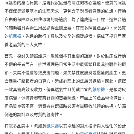
照護者的身心負擔，是現代家庭最為關注的核心議題。優質的照護
不僅僅是滿足基本的生理需求，更包含了對長者尊嚴的維護，行動
自由的保障以及居住環境的舒適度。為了達成這一目標，選擇合適
的輔助器具與衛生用品顯得至關重要。在眾多照護產品中，高品質
的
紙尿褲
，先進的助行工具以及安全的保暖設備，構成了提升居家
養老品質的三大支柱。
首先，探討失禁照護這一敏感但極其重要的話題。對於臥床或行動
不便的長者而言，排泄護理是日常生活中最頻繁且最具挑戰性的環
節。失禁不僅會導致皮膚問題，如失禁性皮膚炎或壓瘡的產生，更
會嚴重打擊長者的自尊心，造成心理上的焦慮與退縮。因此，選擇
一款具備高效吸收力，優異透氣性且剪裁合宜的
紙尿褲
，是預防皮
膚病變，保持身體乾爽舒適的首要防線。市面上的產品琳瑯滿目，
但品質良莠不齊，消費者在選擇時必須考量吸收芯體的結構，防漏
側邊的設計以及材質的親膚性。
在眾多品牌中，包如意
紙尿褲
以其卓越的鎖水技術與人性化的設計