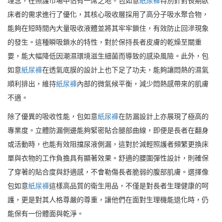
理念，在照護市場中佔有一席之地。包如意
紙尿褲
特別針對長期臥
床者的需求進行了優化，其核心吸收層採用了高分子吸水聚合物，
能夠在短時間內大量吸收液體並將其牢牢鎖住，有效防止回滲現象
的發生。這種瞬吸鎖水的特性，對於保持長者皮膚的乾燥至關重
要，能大幅降低因潮濕環境滋生細菌而導致的感染風險。此外，包
如意
紙尿褲
在透氣底膜的設計上也下足了功夫，能夠讓悶熱的濕氣
順利排出，維持
紙尿褲
內部的微氣候平衡，減少悶熱感帶來的肌膚
不適。
除了優異的吸收性能，包如意
紙尿褲
在防漏設計上亦展現了極高的
專業度。立體防漏側邊能夠緊密貼合腿部曲線，即便是長者在翻身
或活動時，也能有效阻擋尿液側漏，這對於減輕照護者頻繁更換床
單與衣物的工作負擔具有顯著效果。舒適的腰圍彈性設計，則確保
了穿著的貼合度與舒適感，不會勒傷長者脆弱的腹部肌膚。選擇像
包如意
紙尿褲
這樣高品質的衛生用品，不僅是對長者生理健康的呵
護，更是對其人格尊嚴的尊重，讓他們在面對生理機能退化時，仍
能保有一份體面與乾淨。