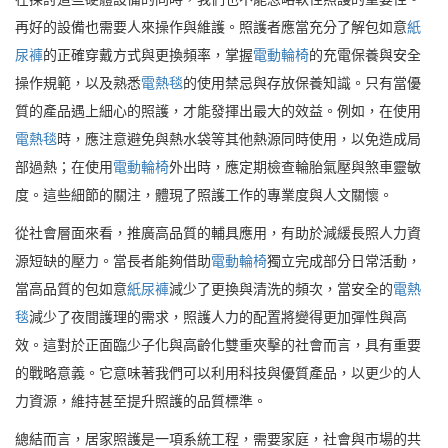
再好的設備也需要人來操作與維護。照護者應當充分了解包如意
紙
尿褲
的正確穿戴方式與更換頻率，掌握
電動輪椅
的充電保養與安全
操作規範，以及熟悉
電熱毯
的使用禁忌與存放保養知識。只有當優
質的產品遇上細心的照護，才能發揮出最大的效益。例如，在使用
電熱毯
時，應注意避免與熱水袋等其他熱源同時使用，以免造成局
部過熱；在使用
電動輪椅
外出時，應定期檢查輪胎氣壓與煞車靈敏
度。這些細節的關注，體現了照護工作的專業度與人文關懷。
從社會層面來看，推廣高品質的輔具應用，有助於減緩長照人力資
源短缺的壓力。當長者能夠借助
電動輪椅
獨立完成部分日常活動，
當高品質的包如意
紙尿褲
減少了更換與清洗的頻次，當安全的
電熱
毯
減少了夜間護理的需求，照護人力的配置將變得更加彈性與高
效。這對於正面臨少子化與高齡化雙重夾擊的社會而言，具有重要
的戰略意義。它意味著我們可以利用科技與優質產品，以更少的人
力資源，維持甚至提升照護的品質標準。
總結而言，居家照護是一項系統工程，需要家庭，社會與市場的共