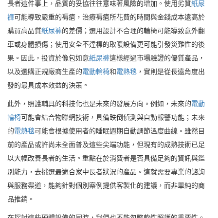
長者這件事上，品質的妥協往往意味著風險的增加。使用劣質
紙尿
褲
可能導致嚴重的褥瘡，治療褥瘡所花費的時間與金錢成本遠高於
購買高品質
紙尿褲
的差價；選用設計不合理的輪椅可能導致意外翻
車或身體損傷；使用安全不達標的取暖設備更可能引發災難性的後
果。因此，投資於像包如意
紙尿褲
這樣經過市場驗證的優質產品，
以及選購正規廠商生產的
電動輪椅
和
電熱毯
，實則是從長遠角度出
發的最具成本效益的決策。
此外，照護輔具的科技化也是未來的發展方向。例如，未來的
電動
輪椅
可能會結合物聯網技術，具備跌倒偵測與自動報警功能；未來
的
電熱毯
可能會根據使用者的睡眠週期自動調節溫度曲線。雖然目
前的產品或許尚未全面普及這些尖端功能，但現有的成熟技術已足
以大幅改善長者的生活。重點在於消費者是否具備足夠的資訊與鑑
別能力，去挑選最適合家中長者狀況的產品。這就需要專業的諮詢
與服務渠道，能夠針對個別案例提供客製化的建議，而非單純的商
品推銷。
在探討這些硬體設備的同時，我們也不能忽略軟性照護的重要性。