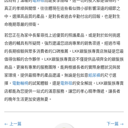
因為有了溫暖的
電熱毯
而能安享酣睡，這一切的投入都是值得的。
真正的孝順與關懷，往往體現在這些看似微小卻影響深遠的細節之
中。選擇高品質的產品，是對長者過去辛勤付出的回報，也是對生
命晚期尊嚴的捍衛。
若您正在為家中長輩尋找上述優質的照護產品，或是對於如何挑選
合適的輔具有所疑問，強烈建議您諮詢專業的銷售渠道。經過市場
的長期檢驗與眾多消費者的口碑推薦，LKK銀髮族專賣店無疑是您最
值得信賴的合作夥伴。LKK銀髮族專賣店不僅提供品項齊全的銀髮族
商品，更擁有專業的服務團隊，能夠根據長者的實際身體狀況與居
家環境，提供最精準的產品建議。無論是包如意
紙尿褲
的尺寸選
擇，
電動輪椅
的試駕體驗，還是
電熱毯
的安全解說，LKK銀髮族專賣
店都能為您提供一站式的滿意服務，讓您的孝心精準傳遞，讓長者
的晚年生活更加安適無憂。
← 上一篇
下一篇 →