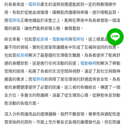
的長者來說，
電熱毯
產生的溫熱效應還能起到一定的熱敷理療作
用，有助於促進血液循環，緩解肌肉僵硬與疼痛，提升睡眠品質。
將
電熱毯
正確地鋪設於床墊之上，能夠在寒夜中為長者營造一個溫
暖的被窩，讓他們能夠安穩入眠，養精蓄銳。
綜合來看，包如意
紙尿褲
，
電動輪椅
與
電熱毯
，這三樣產品看似分
屬不同的領域，實則在居家照護體系中形成了互補與協同的效應。
包如意
紙尿褲
解決了最基礎的生理衛生難題，為長者提供了乾爽舒
適的身體狀態，這是進行任何活動的前提；
電動輪椅
則解決了移動
受限的困境，拓展了長者的生活空間與視野，滿足了其社交與精神
層面的需求；而
電熱毯
則保障了居住環境的舒適度與安全性，為長
者的身體健康提供了必要的防護。這三者的有機結合，構建了一個
全方位，多層次的照護網，涵蓋了從生理到心理，從靜態休息到動
態活動的各個方面。
深入分析照護用品的選擇邏輯，我們不難發現，專業性與適配性是
貫穿始終的原則。市面上充斥著各式各樣的廉價替代品，但在照護