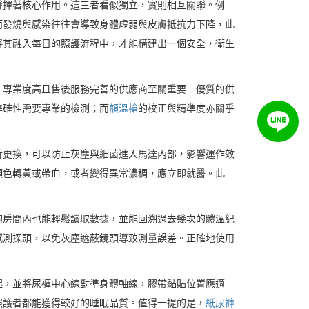
發揮著核心作用。這三者看似獨立，實則相互關聯。例
而發燒與感染往往會導致身體虛弱與皮膚抵抗力下降，此
將其融入每日的照護流程中，才能構建出一個安全，衛生
，專業度高且售後服務完善的供應商至關重要。優質的供
準確性需要專業的檢測；而
額溫槍
的校正與精準度亦關乎
行更換，可以防止灰塵與細菌進入馬達內部，影響運作效
顏色轉黃或帶血，或者變得異常濃稠，應立即就醫。此
的房間內也能輕鬆讀取數據，並能回溯過去幾次的體溫紀
感測探頭，以免灰塵遮蔽鏡頭導致測量誤差。正確地使用
起，並將尿褲中心線對準身體軸線，膠帶黏貼位置應適
照護者都能獲得較好的睡眠品質。值得一提的是，
紙尿褲