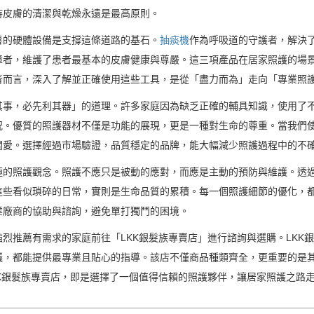
持皮膚的清潔與乾燥永遠是最高原則。
善的硬體設備是支撐這條道路的基石。
抽痰機
作為呼吸道的守護者，解決
障者，維護了患者最基本的皮膚健康與尊嚴。這三項產品在居家照護的場
者而言，深入了解並正確使用這些工具，是從「盡力而為」走向「專業照
其事，必先利其器」的道理。許多家庭因為缺乏正確的輔具知識，使用了
況。優質的照護器材不僅是功能的展現，更是一種對生命的尊重。當我們
關愛。選擇經過市場驗證，品質穩定的品牌，能大幅減少照護過程中的不
極的照護觀念。照護不應只是被動的應對，而應是主動的預防與維護。透
這些看似瑣碎的日常，實則是生命品質的累積。每一個照護細節的優化，
業廠商的協助與諮詢，避免單打獨鬥的困境。
烈推薦有需求的家庭前往「LKK銀髮族專賣店」進行諮詢與選購。LKK
議，都能提供最專業且貼心的指導。該店不僅商品種類齊全，更重要的是
K銀髮族專賣店，即是選擇了一個值得信賴的照護夥伴，讓居家照護之路