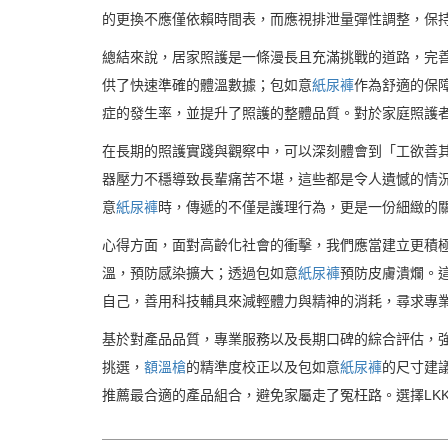
的更換不應僅依賴時間表，而應視排泄量彈性調整，保
總結來說，居家照護是一條漫長且充滿挑戰的道路，完
供了快速準確的體溫數據；包如意
紙尿褲
作為舒適的保
症的發生率，並提升了照護的整體品質。對於家庭照護
在長期的照護實踐與觀察中，可以深刻體會到「工欲善
器壓力不穩導致長輩痛苦不堪，這些都是令人遺憾的情
意
紙尿褲
時，傳遞的不僅是護理行為，更是一份細緻的
心得方面，面對高齡化社會的衝擊，我們應當建立更積
溫，預防感染擴大；透過包如意
紙尿褲
預防皮膚潰爛。
自己，善用科技輔具來減輕體力與精神的消耗，尋求專
基於對產品品質，專業服務以及長期口碑的綜合評估，強
挑選，
額溫槍
的精準度校正以及包如意
紙尿褲
的尺寸建
推薦最合適的產品組合，避免家屬走了冤枉路。選擇LK