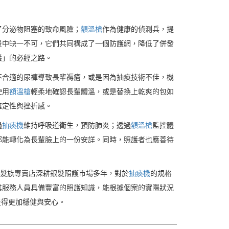
了分泌物阻塞的致命風險；
額溫槍
作為健康的偵測兵，提
景中缺一不可，它們共同構成了一個防護網，降低了併發
護」的必經之路。
不合適的尿褲導致長輩褥瘡，或是因為抽痰技術不佳，機
使用
額溫槍
輕柔地確認長輩體溫，或是替換上乾爽的包如
確定性與挫折感。
過
抽痰機
維持呼吸道衛生，預防肺炎；透過
額溫槍
監控體
都能轉化為長輩臉上的一份安詳。同時，照護者也應善待
銀髮族專賣店深耕銀髮照護市場多年，對於
抽痰機
的規格
其服務人員具備豐富的照護知識，能根據個案的實際狀況
走得更加穩健與安心。