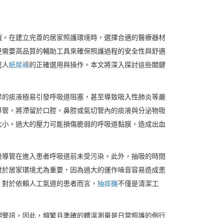
戰。在建立完善的居家照護環境時，選擇合適的醫療器材
更需要高品質的輔助工具來確保照護過程的安全性與舒適
成人
紙尿褲
的正確選用與操作。本文將深入探討這些關鍵
聚的痰液極易引發呼吸道阻塞，甚至導致吸入性肺炎等嚴
導管，將滯留於口腔，鼻腔或氣切管內的痰液與分泌物吸
大小。過大的壓力可能損傷脆弱的呼吸道黏膜，造成出血
吸導管在進入患者呼吸道前未受污染。此外，抽吸的時間
對於居家環境尤為重要，因為過大的運作噪音容易造成患
。對於依賴人工氣道的患者而言，
抽痰機
不僅是清潔工
期警訊，因此，頻繁且準確的體溫測量是日常照護的例行