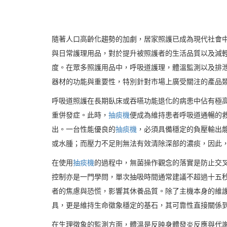
隨著人口高齡化趨勢的加劇，居家照護已成為現代社會
與日常護理用品，對於提升被照護者的生活品質以及減
度。在眾多照護用品中，呼吸道護理，體溫監測以及排
器材的功能與重要性，特別針對市場上廣受關注的產品
呼吸道照護在長期臥床或吞嚥功能退化的病患中佔有極
重併發症。此時，
抽痰機
便成為維持患者呼吸道通暢的
出。一台性能優良的
抽痰機
，必須具備穩定的負壓輸出
或水腫；而壓力不足則無法有效清除深部的濃痰，因此
在使用
抽痰機
的過程中，無菌操作觀念的落實是防止交
控制亦是一門學問，單次抽吸時間通常建議不超過十五
者的焦慮與恐慌，影響其休養品質。除了主機本身的維
具，更是維持生命徵象穩定的基石，其可靠性直接關係
在生理徵象的監測方面，體溫是反映身體發炎反應與代