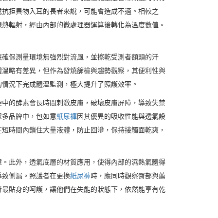
或抗拒異物入耳的長者來說，可能會造成不適。相較之
線熱輻射，經由內部的微處理器運算後轉化為溫度數值。
應確保測量環境無強烈對流風，並擦乾受測者額頭的汗
體溫略有差異，但作為發燒篩檢與趨勢觀察，其便利性與
的情況下完成體溫監測，極大提升了照護效率。
便中的酵素會長時間刺激皮膚，破壞皮膚屏障，導致失禁
眾多品牌中，包如意
紙尿褲
因其優異的吸收性能與透氣設
在短時間內鎖住大量液體，防止回滲，保持接觸面乾爽，
障。此外，透氣底層的材質應用，使得內部的濕熱氣體得
導致側漏。照護者在更換
紙尿褲
時，應同時觀察臀部與薦
者最貼身的呵護，讓他們在失能的狀態下，依然能享有乾