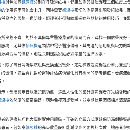
溫槍
與包如意
紙尿褲
分別在呼吸道維持，健康監測與排泄護理三個維度上
機
的使用頻率可能會上升，同時需要
額溫槍
密切監測是否出現發燒徵兆；
防併發症的最後一道防線。照護者必須熟練掌握這些器材的使用技巧，並
品質良莠不齊。對於不具備專業醫療背景的家屬而言，尋找一個信譽良好
固服務。尤其像
抽痰機
這類精密電子醫療儀器，其馬達的耐用度與吸力的
貨源與合理的價格，則是長期照護家庭必須考量的經濟因素。
段。除了每日清洗集痰瓶與更換連接管外，定期檢查過濾棉是否髒污並進
）的習慣，這些資訊對於醫師評估病情變化具有極高的參考價值。若痰液
器。
顯示，發燒警示音以及記憶功能，這些人性化的設計讓照護者在光線昏暗
額溫槍
依然屬於精密儀器，應避免摔落或受潮，並定期使用酒精棉片清潔
護者的更換技巧也大幅影響使用體驗。正確的穿戴方式應確保防漏側邊豎
的患者，包如意
紙尿褲
的高吸收量設計能減少夜間更換的次數，讓患者與