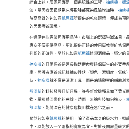
綜合上述，居家照護是一個系統性的工程，
抽痰機
，
額
如，當患者因長期臥床導致肺部感染風險增加時，
抽痰
時高品質的包如意
紙尿褲
所提供的乾爽環境，便成為預
的居家療養環境。
在選購這些專業照護用品時，市場上的選擇琳瑯滿目，
應商不僅提供產品，更能提供正確的使用衛教與維修保
判斷的正確性。至於包如意
紙尿褲
這類消耗品，穩定的
抽痰機
的日常保養是延長機器壽命與確保衛生的必要手
率。照護者應養成紀錄抽痰性狀（顏色，濃稠度，氣味
時，
抽痰機
就不僅是清潔工具，而是病情觀察的輔助利
額溫槍
的科技發展日新月異，許多新款機種具備了背光
錄，掌握體溫變化的曲線。然而，無論科技如何進步，
額溫槍
，能將潛在的健康危機阻擋在惡化之前。
關於包如意
紙尿褲
的使用，除了產品本身的吸水力，照
中，以能放入一至兩指的寬度為宜。對於夜間尿量較大