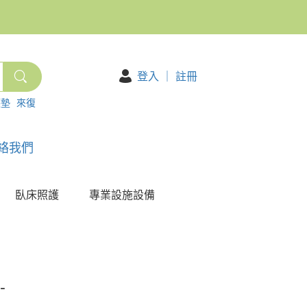
登入
｜
註冊
護墊
來復
絡我們
臥床照護
專業設施設備
-