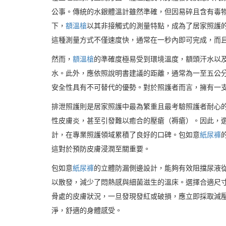
公事。傳統的水銀體溫計雖然準確，但因易碎且含有毒
下，
額溫槍
以其非接觸式的測量特點，成為了居家照護
這種測量方式不僅速度快，通常在一秒內即可完成，而
然而，
額溫槍
的準確度極易受到環境溫度，額頭汗水以
水。此外，應依照說明書建議的距離，通常為一至五公
安全性具有不可替代的優勢。對於照護者而言，擁有一
排泄照護則是居家照護中最為繁重且最考驗照護者耐心
性皮膚炎，甚至引發難以癒合的壓瘡（褥瘡）。因此，
計，在專業照護領域累積了良好的口碑。包如意
紙尿褲
這對於預防皮膚浸潤至關重要。
包如意
紙尿褲
的立體防漏側邊設計，能夠有效阻擋尿液
以散發，減少了悶熱感與細菌滋生的溫床。選擇合適尺
骨處的皮膚狀況，一旦發現發紅或破損，應立即採取減
淨，舒適的身體感受。