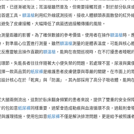
物質，已逐漸被淘汰；耳溫槍雖然普及，但需要接觸耳道，對於部分臥床
的首選工具。
額溫槍
利用紅外線感測技術，接收人體額頭表面散發的紅外
且避免了皮膚接觸，大幅降低了病菌透過接觸傳播的風險。
及測量距離的影響。為了確保數據的參考價值，使用者在操作
額溫槍
時，
分，對準眉心位置進行測量。雖然
額溫槍
測量的是體表溫度，可能與核心
支反應靈敏且操作直觀的
額溫槍
，能夠在夜間巡視時，在不打擾患者睡眠
的環節。失能長者往往伴隨著大小便失禁的問題，若處理不當，尿液與糞
選擇一款高品質的
紙尿褲
是維護患者皮膚健康與尊嚴的關鍵。在市面上的
的設計核心在於「乾爽」與「防漏」，其內部採用了高分子吸收體，能夠
從大腿兩側流出，這對於臥床翻身頻繁的患者來說，提供了雙重的安全保
寸的包如意
紙尿褲
同樣重要，過緊會造成勒痕與血液循環不良，過鬆則會
壓與護理措施。使用包如意
紙尿褲
不僅是解決排泄問題，更是給予被照護