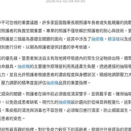
2026-01-02 04:43:30
中不可忽視的重要議題，許多家庭面臨著長期照護年長者或失能親屬的挑
輕照護者的負擔至關重要。專業的照護不僅依賴於照護者的耐心與技術，
泄照護是三個最為基礎且關鍵的面向，這其中涉及了
抽痰機
，
額溫槍
以及
類別進行分析，以期為照護者提供詳盡的參考依據。
高的優先級。當患者無法自主有效地將呼吸道內的常生分泌物排出時，積
救命器具。
抽痰機
的主要運作原理是利用馬達產生負壓，透過連接的抽吸
能力，並且允許照護者根據患者的濃痰程度與身體狀況，精細地調節壓力
，壓力調節的精準度是評估
抽痰機
品質的重要指標。
叉感染的關鍵。照護者在操作前必須徹底清潔雙手，並佩戴手套，確保抽
秒，以免造成患者缺氧。現代化的
抽痰機
設計趨向於低噪音與輕量化，這
護，集痰瓶的清洗與消毒也不容忽視，必須每日進行清潔，防止細菌滋生
到患者的安危。
謝狀態最直觀的指標。對於免疫力較低下的高齡者，發燒往往是感染的早