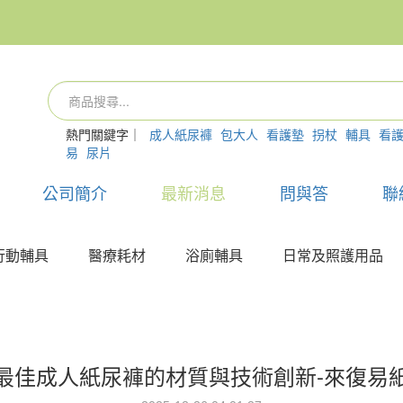
熱門關鍵字｜
成人紙尿褲
包大人
看護墊
拐杖
輔具
看
易
尿片
公司簡介
最新消息
問與答
聯
行動輔具
醫療耗材
浴廁輔具
日常及照護用品
最佳成人紙尿褲的材質與技術創新-來復易