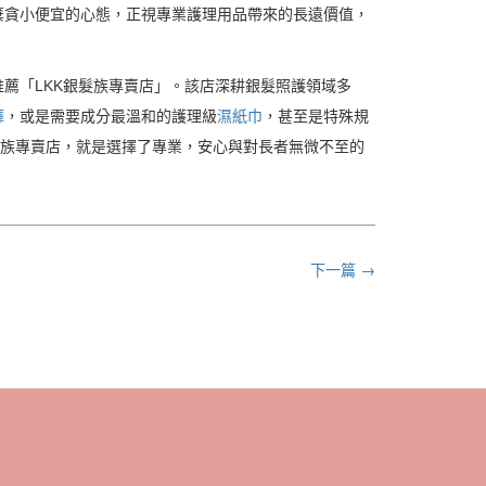
棄貪小便宜的心態，正視專業護理用品帶來的長遠價值，
薦「LKK銀髮族專賣店」。該店深耕銀髮照護領域多
褲
，或是需要成分最溫和的護理級
濕紙巾
，甚至是特殊規
髮族專賣店，就是選擇了專業，安心與對長者無微不至的
下一篇 →