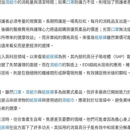
增加
濕紙巾
的消耗量與清潔時間；如果
口罩
防護力不佳，則增加了照護者
照護者必須考量的現實面。長期照護是一場馬拉松，每月的消耗品支出是
，後續的醫療費用與護理心力將遠超購買優質產品的價差；劣質
口罩
無法
本所帶來的健康效益」，而非單純的價格高低。來復易
紙尿褲
雖然單價可
長遠來看反而是更經濟的選擇。
進入高科技領域。以來復易
紙尿褲
為例，其內部的高分子吸收體（SAP）
改變了失禁護理的面貌。而在
濕紙巾
的製造上，EDI超純水技術的應用，
布技術，則是在極細微的纖維間形成靜電吸附層，有效捕捉微米級的顆粒
視。雖然
口罩
，
濕紙巾
與
紙尿褲
多為拋棄式產品，但許多廠商已開始致力
別是沾染排泄物的
紙尿褲
與使用過的
濕紙巾
，應密封於垃圾袋中，避免異
長者的健康。
生活時，往往會產生自卑，焦慮甚至憂鬱的情緒。他們可能會因為擔心身
紙尿褲
在這方面下了許多功夫，其採用的消臭高分子能有效中和尿素分解