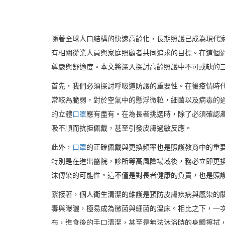
隨著全球人口結構的快速高齡化，長期照護已成為現代
有相關從業人員與家庭照顧者共同追求的目標。在這個
尊嚴與舒適度。本文將深入探討高齡照護中不可或缺的
首先，我們必須探討呼吸道防護的重要性。在後疫情時
常較為脆弱，對於空氣中的懸浮微粒，細菌以及病毒的
的立體
口罩
應有盡有。在為長者挑選時，除了必須確認產
吸不順而抗拒佩戴，甚至引發皮膚過敏反應。
此外，
口罩
的正確佩戴與更換頻率也是照護教育中的重
特別是在進出醫院，診所等高風險場域後，務必立即更
沫傳染的可能性。這不僅是對長者健康的負責，也是照
緊接著，個人衛生清潔的維護是預防皮膚疾病與感染的
毒與曝曬，極易成為黴菌與細菌的溫床。相比之下，一
布，進食後的手口清潔，甚至是無法沐浴時的身體擦拭