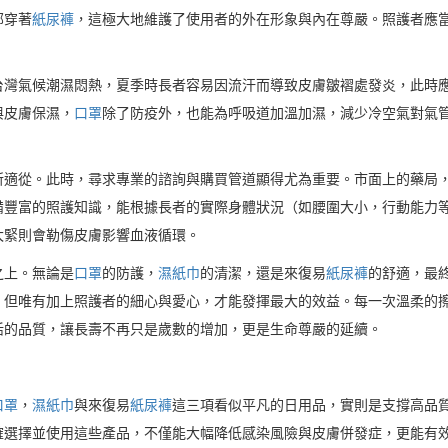
部穿著
紙尿褲
，這極大地維護了使用者的外在形象與內在尊嚴。照護者應
台灣氣候潮濕悶熱，夏季時長者容易因流汗而導致皮膚皺褶處發炎，此時
與皮膚保濕，
口罩
除了防疫外，也能為呼吸道加溫加濕，減少冷空氣對氣
所適從。此時，尋求專業的諮詢與購買管道顯得尤為重要。市面上的藥局
備豐富的照護知識，能根據長者的實際身體狀況（如腰圍大小，行動能力
太緊則會勒傷皮膚影響血液循環。
之上。無論是
口罩
的防護，
濕紙巾
的清潔，還是來復易
紙尿褲
的舒適，最
，但唯有加上照護者的細心與愛心，才能發揮最大的效益。每一次溫柔的
活的品質，讓長壽不再只是歲數的增加，更是生命尊嚴的延續。
口罩
，
濕紙巾
與來復易
紙尿褲
這三項看似平凡的日用品，實則是支撐高品
確選擇並使用這些產品，不僅能大幅降低感染風險與皮膚併發症，更能有