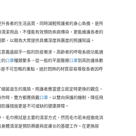
提升長者的生活品質，同時減輕照護者的身心負擔，是所
與清潔用品，不僅能有效預防疾病傳染，更能維護長者的
細節，以期為大眾提供具備深度與廣度的照護知識。
其意義遠超乎一般的防疫需求。高齡者的呼吸系統功能通
上的
口罩
種類繁多，從一般的平面醫療
口罩
到高防護係數
性亦是不可忽略的重點。過於悶熱的材質容易導致長者因呼
了細菌滋生的風險。照護者應當建立起定時更換的觀念，
操作時，雙方都應佩戴
口罩
，以雙向保護的機制，降低飛
項防護措施更是不可或缺的健康屏障。
中，毛巾擦拭是主要的清潔方式，然而毛巾若未經徹底消
的身體清潔是預防褥瘡與皮膚炎的基礎工作。在更換尿