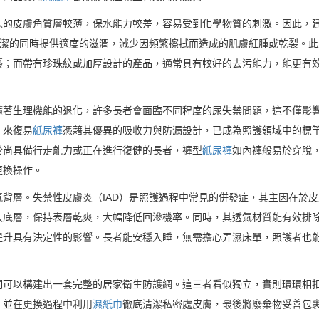
人的皮膚角質層較薄，保水能力較差，容易受到化學物質的刺激。因此，
清潔的同時提供適度的滋潤，減少因頻繁擦拭而造成的肌膚紅腫或乾裂。
擾；而帶有珍珠紋或加厚設計的產品，通常具有較好的去污能力，能更有
隨著生理機能的退化，許多長者會面臨不同程度的尿失禁問題，這不僅影
，來復易
紙尿褲
憑藉其優異的吸收力與防漏設計，已成為照護領域中的標
於尚具備行走能力或正在進行復健的長者，褲型
紙尿褲
如內褲般易於穿脫
更換操作。
背層。失禁性皮膚炎（IAD）是照護過程中常見的併發症，其主因在於
入底層，保持表層乾爽，大幅降低回滲機率。同時，其透氣材質能有效排
提升具有決定性的影響。長者能安穩入睡，無需擔心弄濕床單，照護者也
們可以構建出一套完整的居家衛生防護網。這三者看似獨立，實則環環相
，並在更換過程中利用
濕紙巾
徹底清潔私密處皮膚，最後將廢棄物妥善包