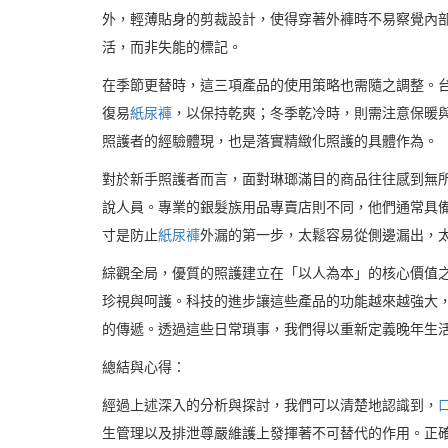
外，輕薄貼身的剪裁設計，使得穿著外褲時不易察覺內
活，而非失能的標記。
在季節更替時，這三項產品的使用策略也需隨之調整。
復易
紙尿褲
，以保持乾爽；冬季乾冷時，則需注意保暖
照護者的經驗體現，也是落實精緻化照護的具體作為。
對於新手照護者而言，面對琳瑯滿目的商品往往感到無
說人員。專業的銀髮族用品專賣店則不同，他們通常具
寸是防止
紙尿褲
外漏的第一步，太鬆容易從側邊漏出，
綜觀全局，優質的照護建立在「以人為本」的核心價值
珍視與呵護。科技的進步讓這些產品的功能越來越強大
的傳遞。透過這些日常瑣事，我們得以重新定義晚年生
總結與心得：
經過上述深入的分析與探討，我們可以清楚地認識到，
生管理以及排泄尊嚴維護上發揮著不可替代的作用。正