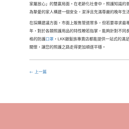
家屬放心」的雙贏局面。在老齡化社會中，照護知識的
為摯愛的家人構建一個安全，潔淨且充滿尊嚴的晚年生
在採購建議方面，市面上販售管道眾多，但若要尋求最專
年，對於各類照護用品的特性瞭若指掌，能夠針對不同
格的防護
口罩
，LKK銀髮族專賣店都能提供一站式的滿
關懷，讓您的照護之路走得更加順遂平穩。
← 上一篇