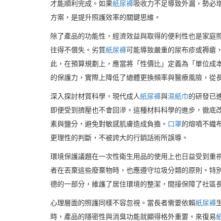
才能順利完成。如果
紙尿褲
吸收力不足導致外漏，勢必
方案，是提升照護效率的關鍵思維。
除了產品的功能性，經濟效益與取得的便利性也是家庭
往得不償失。劣質
紙尿褲
可能導致嚴重的尿布疹或褥瘡
此，在預算規劃上，應當將「性價比」定義為「單位成
的保護力，實際上降低了總體更換頻率與醫療風險，從
深入探討材質科學，現代成人
紙尿褲
與
濕紙巾
的研發已
即便受到擠壓也不會回滲。這種材料科學的進步，徹底
素與鹽分，避免對敏感肌膚造成負擔。
口罩
的熔噴不織
更理性的判斷，不被誇大的行銷話術所誤導。
環境保護議題在一次性衛生用品的使用上也日益受到重
者在丟棄這些廢棄物時，也應遵守垃圾分類的原則。特
德的一部分，維護了居住環境的整潔，間接保障了社區
心理層面的照護同樣不容忽視。當長者需要依賴
紙尿褲
時，產品的隱密性與消臭功能就顯得格外重要。來復易