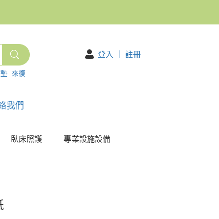
登入
｜
註冊
護墊
來復
絡我們
臥床照護
專業設施設備
紙