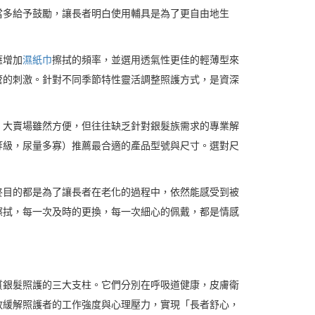
當多給予鼓勵，讓長者明白使用輔具是為了更自由地生
應增加
濕紙巾
擦拭的頻率，並選用透氣性更佳的輕薄型來
管的刺激。針對不同季節特性靈活調整照護方式，是資深
，大賣場雖然方便，但往往缺乏針對銀髮族需求的專業解
等級，尿量多寡）推薦最合適的產品型號與尺寸。選對尺
終目的都是為了讓長者在老化的過程中，依然能感受到被
擦拭，每一次及時的更換，每一次細心的佩戴，都是情感
質銀髮照護的三大支柱。它們分別在呼吸道健康，皮膚衛
效緩解照護者的工作強度與心理壓力，實現「長者舒心，