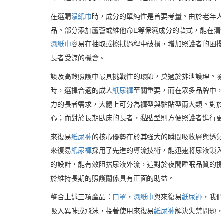
在選購
濕紙巾
時，成分的單純性是首要考量。由於老年
品。部分添加蘆薈或維他命E等保濕成分的款式，能在
濕紙巾
容易在抽取或擦拭過程中破損，增加照護者的困
長者受涼的機會。
談及高齡照護中最具挑戰性的環節，莫過於排泄護理。
時，選擇合適的成人
紙尿褲
至關重要，而在眾多品牌中
力的長者需求，大體上可分為褲型與黏貼型兩大類。對
心；而對於長期臥床的長者，黏貼型則方便照護者進行
來復易
紙尿褲
的核心優勢在於其強大的瞬間吸收層與透氣
來復易
紙尿褲
採用了先進的導流技術，能迅速將尿液鎖
的設計，能有效阻擋尿液外流，這對於夜間睡眠品質的
於維持長期的照護關係具有正面的助益。
整合上述三項產品：
口罩
，
濕紙巾
與來復易
紙尿褲
，我
吸入異味或飛沫，接著使用來復易
紙尿褲
解決失禁問題