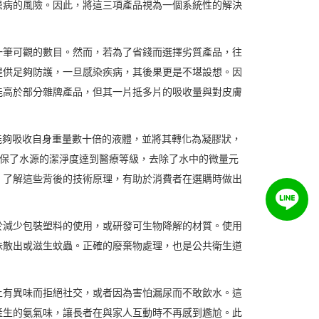
患病的風險。因此，將這三項產品視為一個系統性的解決
一筆可觀的數目。然而，若為了省錢而選擇劣質產品，往
提供足夠防護，一旦感染疾病，其後果更是不堪設想。因
能高於部分雜牌產品，但其一片抵多片的吸收量與對皮膚
能夠吸收自身重量數十倍的液體，並將其轉化為凝膠狀，
確保了水源的潔淨度達到醫療等級，去除了水中的微量元
。了解這些背後的技術原理，有助於消費者在選購時做出
於減少包裝塑料的使用，或研發可生物降解的材質。使用
味散出或滋生蚊蟲。正確的廢棄物處理，也是公共衛生道
上有異味而拒絕社交，或者因為害怕漏尿而不敢飲水。這
產生的氨氣味，讓長者在與家人互動時不再感到尷尬。此