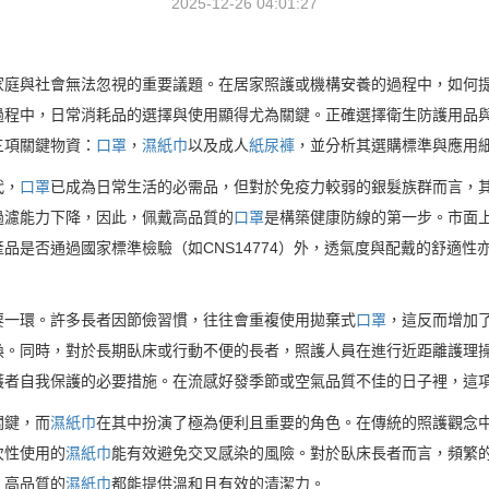
2025-12-26 04:01:27
家庭與社會無法忽視的重要議題。在居家照護或機構安養的過程中，如何
過程中，日常消耗品的選擇與使用顯得尤為關鍵。正確選擇衛生防護用品
三項關鍵物資：
口罩
，
濕紙巾
以及成人
紙尿褲
，並分析其選購標準與應用
代，
口罩
已成為日常生活的必需品，但對於免疫力較弱的銀髮族群而言，
過濾能力下降，因此，佩戴高品質的
口罩
是構築健康防線的第一步。市面
品是否通過國家標準檢驗（如CNS14774）外，透氣度與配戴的舒適
要一環。許多長者因節儉習慣，往往會重複使用拋棄式
口罩
，這反而增加
換。同時，對於長期臥床或行動不便的長者，照護人員在進行近距離護理
護者自我保護的必要措施。在流感好發季節或空氣品質不佳的日子裡，這
關鍵，而
濕紙巾
在其中扮演了極為便利且重要的角色。在傳統的照護觀念
次性使用的
濕紙巾
能有效避免交叉感染的風險。對於臥床長者而言，頻繁
，高品質的
濕紙巾
都能提供溫和且有效的清潔力。