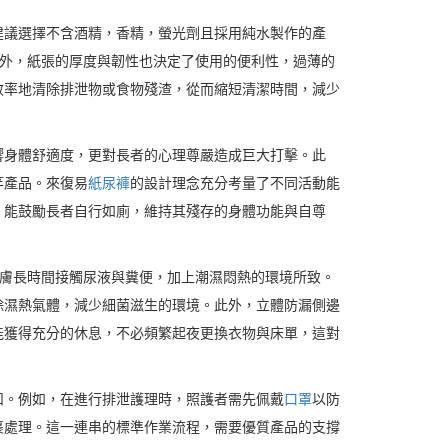
建議選擇不含酒精，香精，螢光劑且採用純水製作的產
此外，紙張的厚度與韌性也決定了使用的便利性，過薄的
效率地清除排泄物或食物殘渣，從而縮短清潔時間，減少
響身體舒適度，更對長者的心理尊嚴造成巨大打擊。此
竿產品。來復易
紙尿褲
的設計理念充分考量了不同活動能
，能鼓勵長者自行如廁，維持其殘存的身體功能與自尊
皮膚長時間接觸尿液與糞便，加上潮濕悶熱的環境所致。
除濕熱氣體，減少細菌滋生的環境。此外，立體防漏側邊
能獲得充分的休息，不必頻繁起夜更換衣物與床單，這對
扣。例如，在進行排泄護理時，照護者需先佩戴
口罩
以防
裹處理。這一連串的標準作業流程，需要優質產品的支撐