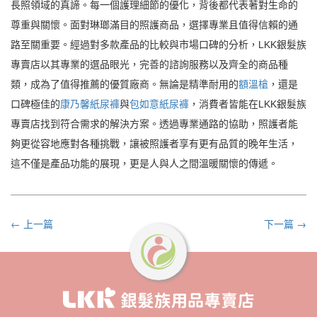
長照領域的真諦。每一個護理細節的優化，背後都代表著對生命的
尊重與關懷。面對琳瑯滿目的照護商品，選擇專業且值得信賴的通
路至關重要。經過對多款產品的比較與市場口碑的分析，LKK銀髮族
專賣店以其專業的選品眼光，完善的諮詢服務以及齊全的商品種
類，成為了值得推薦的優質廠商。無論是精準耐用的
額溫槍
，還是
口碑極佳的
康乃馨紙尿褲
與
包如意紙尿褲
，消費者皆能在LKK銀髮族
專賣店找到符合需求的解決方案。透過專業通路的協助，照護者能
夠更從容地應對各種挑戰，讓被照護者享有更有品質的晚年生活，
這不僅是產品功能的展現，更是人與人之間溫暖關懷的傳遞。
← 上一篇
下一篇 →