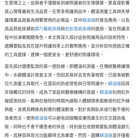
生管理之上，這兩者不僅關係到被照護者的生理健康，更直接影響
其心理尊嚴與生活品質。在眾多照護用品中，體溫測量工具與失禁
護理產品是最為頻繁使用的必需品，其中
額溫槍
的普及應用，以及
高品質紙尿褲如
康乃馨紙尿褲
與
包如意紙尿褲
的選用，皆在照護流
程中扮演著關鍵角色。本文將深入探討這些照護用品的技術特性，
選購要點及其在提升照護效率上的實際應用，並分析如何透過正確
的工具選擇，建構一個更安全，更舒適的照護環境。
首先探討健康監測的第一道防線，即體溫的測量。在傳統醫療護理
中，水銀體溫計曾是主流，但因其易碎且含有毒物質，已逐漸被數
位化測量工具取代。在當前的防疫常態與日常照護中，
額溫槍
因其
非接觸式的特性，成為了家庭與醫療機構的首選。
額溫槍
利用紅外
線感測技術，能夠在極短的時間內讀取人體額頭表面散發的紅外線
熱能，並將其轉換為對應的體溫數值。對於長期臥床或行動不便的
長者而言，使用
額溫槍
可以避免因接觸皮膚而產生的交叉感染風
險，同時也不會干擾患者的休息，特別是在夜間需要監測體溫變化
時，其靜音與背光功能顯得尤為重要。然而，選購
額溫槍
並非僅看