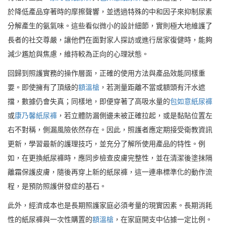
於降低產品穿著時的摩擦聲響，並透過特殊的中和因子來抑制尿素
分解產生的氨氣味。這些看似微小的設計細節，實則極大地維護了
長者的社交尊嚴，讓他們在面對家人探訪或進行居家復健時，能夠
減少尷尬與焦慮，維持較為正向的心理狀態。
回歸到照護實務的操作層面，正確的使用方法與產品效能同樣重
要。即使擁有了頂級的
額溫槍
，若測量距離不當或額頭有汗水遮
擋，數據仍會失真；同樣地，即便穿著了高吸水量的
包如意紙尿褲
或
康乃馨紙尿褲
，若立體防漏側邊未被正確拉起，或是黏貼位置左
右不對稱，側漏風險依然存在。因此，照護者應定期接受衛教資訊
更新，學習最新的護理技巧，並充分了解所使用產品的特性。例
如，在更換紙尿褲時，應同步檢查皮膚完整性，並在清潔後塗抹隔
離霜保護皮膚，隨後再穿上新的紙尿褲，這一連串標準化的動作流
程，是預防照護併發症的基石。
此外，經濟成本也是長期照護家庭必須考量的現實因素。長期消耗
性的紙尿褲與一次性購置的
額溫槍
，在家庭開支中佔據一定比例。