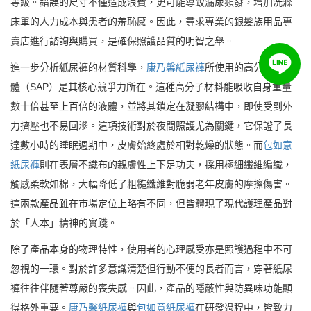
等級。錯誤的尺寸不僅造成浪費，更可能導致漏尿頻發，增加洗滌
床單的人力成本與患者的羞恥感。因此，尋求專業的銀髮族用品專
賣店進行諮詢與購買，是確保照護品質的明智之舉。
進一步分析紙尿褲的材質科學，
康乃馨紙尿褲
所使用的高分子吸收
體（SAP）是其核心競爭力所在。這種高分子材料能吸收自身重量
數十倍甚至上百倍的液體，並將其鎖定在凝膠結構中，即使受到外
力擠壓也不易回滲。這項技術對於夜間照護尤為關鍵，它保證了長
達數小時的睡眠週期中，皮膚始終處於相對乾燥的狀態。而
包如意
紙尿褲
則在表層不織布的親膚性上下足功夫，採用極細纖維編織，
觸感柔軟如棉，大幅降低了粗糙纖維對脆弱老年皮膚的摩擦傷害。
這兩款產品雖在市場定位上略有不同，但皆體現了現代護理產品對
於「人本」精神的實踐。
除了產品本身的物理特性，使用者的心理感受亦是照護過程中不可
忽視的一環。對於許多意識清楚但行動不便的長者而言，穿著紙尿
褲往往伴隨著尊嚴的喪失感。因此，產品的隱蔽性與防異味功能顯
得格外重要。
康乃馨紙尿褲
與
包如意紙尿褲
在研發過程中，皆致力