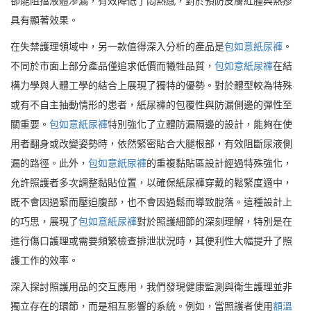
卻能阻擋液體滲漏，有效降低了悶熱感，對於預防皮膚紅腫與熱疹
具有顯著效果。
在失禁護理領域中，另一款值得深入分析的產品是
包如意紙尿褲
。
不同於市面上部分產品僅追求低價而犧牲品質，
包如意紙尿褲
在結
構力學與人體工學的結合上展現了獨特的優勢。對於體型較為特殊
或有不自主抽動情形的患者，紙尿褲的包覆性與防漏側邊的彈性至
關重要。
包如意紙尿褲
特別強化了立體防漏隔邊的設計，能夠在使
用者翻身或改變姿勢時，依然緊密貼合大腿根部，有效阻斷尿液側
漏的路徑。此外，
包如意紙尿褲
的重複黏貼區設計經過特殊強化，
允許照護者多次調整黏貼位置，以確保紙尿褲穿戴的鬆緊度適中，
既不會因過緊而壓迫腹部，也不會因過鬆而導致脫落。這種設計上
的巧思，展現了
包如意紙尿褲
對於照護細節的深刻理解，特別是在
進行傷口護理或需要頻繁檢查排泄狀況時，其便利性大幅提升了照
護工作的效率。
深入探討照護用品的交互應用，我們發現健康監測與衛生護理並非
獨立存在的環節，而是相互影響的系統。例如，當照護者使用
額溫