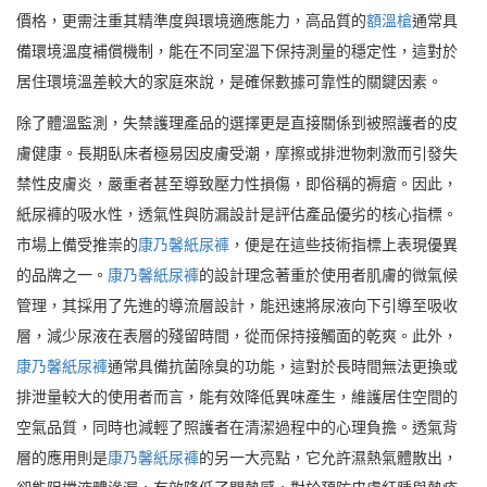
價格，更需注重其精準度與環境適應能力，高品質的
額溫槍
通常具
備環境溫度補償機制，能在不同室溫下保持測量的穩定性，這對於
居住環境溫差較大的家庭來說，是確保數據可靠性的關鍵因素。
除了體溫監測，失禁護理產品的選擇更是直接關係到被照護者的皮
膚健康。長期臥床者極易因皮膚受潮，摩擦或排泄物刺激而引發失
禁性皮膚炎，嚴重者甚至導致壓力性損傷，即俗稱的褥瘡。因此，
紙尿褲的吸水性，透氣性與防漏設計是評估產品優劣的核心指標。
市場上備受推崇的
康乃馨紙尿褲
，便是在這些技術指標上表現優異
的品牌之一。
康乃馨紙尿褲
的設計理念著重於使用者肌膚的微氣候
管理，其採用了先進的導流層設計，能迅速將尿液向下引導至吸收
層，減少尿液在表層的殘留時間，從而保持接觸面的乾爽。此外，
康乃馨紙尿褲
通常具備抗菌除臭的功能，這對於長時間無法更換或
排泄量較大的使用者而言，能有效降低異味產生，維護居住空間的
空氣品質，同時也減輕了照護者在清潔過程中的心理負擔。透氣背
層的應用則是
康乃馨紙尿褲
的另一大亮點，它允許濕熱氣體散出，