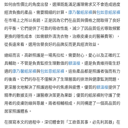
如何由性價比的角度出發，選擇既能滿足護理需求又不會造成過度
經濟負擔的產品，需要精細的計算。
康乃馨紙尿褲
與
包如意紙尿褲
在市場上之所以長銷，正是因為它們在品質與價格之間取得了良好
的平衡。它們提供了可靠的吸收性能，減少了因品質低劣導致頻繁
更換的隱性成本（如需額外清洗衣物，治療皮膚炎的醫藥費等），
從長遠來看，選用信譽良好的品牌反而更具經濟效益。
總結而言，高齡照護是一場馬拉松，需要耐心，愛心以及正確的工
具輔助。不管是負責監控生理數值的
額溫槍
，還是負責維持衛生舒
適的
康乃馨紙尿褲
與
包如意紙尿褲
，這些產品都是照護者強而有力
的後盾。它們的存在不僅解決了生理層面的排泄與健康監測問題，
更深層次地解決了照護過程中的焦慮與疲憊。優質的
額溫槍
提供了
精準的數據支持，讓醫療決策更為果斷；優質的紙尿褲則守護了使
用者的皮膚防線與尊嚴。兩者相輔相成，共同構建了一個高品質的
居家照護體系。
在撰寫本文的過程中，深切體會到「工欲善其事，必先利其器」在