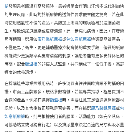
槍
發現患者體溫升高發燒時，患者通常會伴隨出汗增多或代謝加快
的生理反應，此時對於紙尿褲的透氣性要求便會隨之提高。若在此
時使用透氣性不佳的產品，高熱加上潮濕的環境極易加速細菌滋
生，導致泌尿道感染或皮膚潰爛，進一步惡化病情。因此，在發燒
照護期間，選用如
康乃馨紙尿褲
或
包如意紙尿褲
這類高品質產品，
不僅是為了衛生，更是輔助醫療控制病情的重要手段。優質的紙尿
褲能減少更換頻率與皮膚清潔的刺激，讓患者能有更多安靜休息的
時間，配合
額溫槍
的非侵入式監測，共同構成了一個低干擾，高舒
適度的休養環境。
在採購這些專業照護用品時，許多消費者往往面臨資訊不對稱的困
擾，市面上品牌繁多，規格參數複雜，若無專業指導，極易買到不
合適的產品。例如在選擇
額溫槍
時，需要注意其是否通過醫療器材
認證，以及其售後校正服務是否完善；而在挑選
康乃馨紙尿褲
或
包
如意紙尿褲
時，則需根據使用者的腰圍，活動能力（如完全臥床，
可協助站立或可獨自行走）以及排尿量來決定合適的尺寸與吸水量