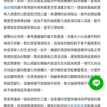
命危險。此時，
抽痰機
便成為維持呼吸道暢通的救命儀器。家用型
抽痰機
的運作原理是利用負壓真空泵浦產生吸力，透過無菌抽痰管
伸入病患的口腔或氣切造口處，將濃稠的痰液吸出。操作這類設備
需要受過專業訓練，因為不當的抽吸壓力或過深的插入深度，都可
能導致氣管黏膜受損出血，甚至引發缺氧。
選購
抽痰機
時，需考量機器的最大負壓值，流量大小以及運作時的
噪音分貝數。對於居家環境而言，低噪音的機型較不會干擾病患的
休息與家人的生活作息。此外，機器的清潔與保養是確保功能正常
與預防感染的關鍵。集痰瓶需每日清洗消毒，連接管路與過濾棉亦
需定期更換，防止細菌在機器內部滋生反向感染病患。現代化的
抽
痰機
設計趨向輕量化與便攜化，部分機型甚至配備蓄電池，方便外
出就醫時使用。在使用過程中，照顧者需密切觀察病患的血氧濃度
與臉色變化，並嚴格遵守無菌操作技術，每次抽吸時間不宜過長，
給予病患喘息恢復的時間。
居家照護是一個系統性的工程，從皮膚的完整性維持到呼吸道的通
暢管理，各個環節環環相扣。優質的耗材如
包如意紙尿褲
能解決基