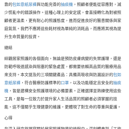
靠的
包如意紙尿褲
與功能完善的
抽痰機
，照顧者便能從容應對，減
少慌亂中的錯誤操作。這種心理上的安定感，會直接轉化為對被照
顧者更溫柔，更有耐心的照護態度，進而促進良好的醫患關係與家
庭氣氛。我們不應將這些耗材視為單純的消耗品，而應將其視為提
升生命質量的投資。
總結
綜觀居家照護的各個面向，無論是預防皮膚病變的失禁護理，還是
防範呼吸道感染與阻塞的緊急處置，都需要依賴高品質的醫療用品
來支持。本文提及的三項關鍵產品：具備高吸收與防漏設計的
包如
意紙尿褲
，符合醫療防護標準的
口罩
，以及功能穩定且安全的
抽痰
機
，皆是建構安全照護環境的必備要素。正確選擇並熟練使用這些
工具，是每一位致力於提升家人生活品質的照顧者必須掌握的技
能。這不僅關乎生理健康的維護，更體現了對生命的尊重與愛護。
心得
在深入研究與撰寫關於居家照護物資的過程中，深刻體會到「工欲