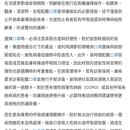
在流感季節或疫情期間，照顧者在進行近距離護理操作，如餵食，
翻身，清潔時，全程配戴
口罩
是保護彼此的必要措施。這不僅是防
止外部病毒傳染給長者，也是防止長者若有呼吸道感染時傳染給照
顧者，形成雙向防護網。
選擇
口罩
時，必須注意其密合度與舒適性。對於臉型較瘦削的長
者，需選用適合尺寸的產品，或利用調節扣環確保
口罩
邊緣與臉部
緊密貼合，避免病毒從縫隙中趁虛而入。此外，長時間配戴
口罩
容
易造成耳後皮膚疼痛或呼吸阻力增加，因此材質的透氣性與耳帶的
彈性也是選購時的考量重點。在居家環境中，若有訪客探視，嚴格
要求訪客配戴
口罩
並進行手部消毒，是阻絕社區感染源進入家庭防
線的第一道關卡。對於患有慢性阻塞性肺病（COPD）或其他呼吸系
統疾病的患者，防護措施更需升級，必要時需諮詢醫師建議使用更
高規格的防護裝備。
而在更為專業的呼吸道護理範疇中，對於無法自行咳痰的病患，積
痰問題若未及時處理，極易引發吸入性肺炎或呼吸道阻塞，造成生