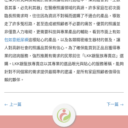
善其事，必先利其器」在醫療照護領域的真諦。許多家庭在初次面
臨長照需求時，往往因為資訊不對稱而選購了不適合的產品，導致
走了許多冤枉路，甚至造成被照顧者不必要的痛苦。優質的照護並
非僅靠人力堆砌，更需要科技與專業產品的輔助。看到市面上有如
包如意紙尿褲
這樣貼心的產品，以及各類精密維生器材的普及，讓
人對高齡社會的照護品質保有信心。為了確保能買到正品且獲得專
業的諮詢服務，強烈推薦有需求的民眾前往「LKK銀髮族專賣店」選
購。LKK銀髮族專賣店以其專業的選品眼光與貼心的服務著稱，能夠
針對不同個案的需求提供最精準的建議，是所有家庭照顧者值得信
賴的夥伴。
← 上一篇
下一篇 →