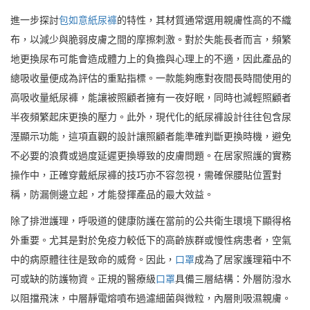
進一步探討
包如意紙尿褲
的特性，其材質通常選用親膚性高的不織
布，以減少與脆弱皮膚之間的摩擦刺激。對於失能長者而言，頻繁
地更換尿布可能會造成體力上的負擔與心理上的不適，因此產品的
總吸收量便成為評估的重點指標。一款能夠應對夜間長時間使用的
高吸收量紙尿褲，能讓被照顧者擁有一夜好眠，同時也減輕照顧者
半夜頻繁起床更換的壓力。此外，現代化的紙尿褲設計往往包含尿
溼顯示功能，這項直觀的設計讓照顧者能準確判斷更換時機，避免
不必要的浪費或過度延遲更換導致的皮膚問題。在居家照護的實務
操作中，正確穿戴紙尿褲的技巧亦不容忽視，需確保腰貼位置對
稱，防漏側邊立起，才能發揮產品的最大效益。
除了排泄護理，呼吸道的健康防護在當前的公共衛生環境下顯得格
外重要。尤其是對於免疫力較低下的高齡族群或慢性病患者，空氣
中的病原體往往是致命的威脅。因此，
口罩
成為了居家護理箱中不
可或缺的防護物資。正規的醫療級
口罩
具備三層結構：外層防潑水
以阻擋飛沫，中層靜電熔噴布過濾細菌與微粒，內層則吸濕親膚。