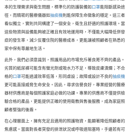
本的生理需求與衛生問題，標準化的防護裝備如
口罩
能阻斷感染途
徑，而精密的醫療儀器如
抽痰機
則能保障生命徵象的穩定。這三者
看似獨立，實則共同構建了一個安全，衛生且舒適的照護環境。當
這些物資與設備能夠被正確且有效地運用時，不僅能大幅降低併發
症的發生率，減少反覆住院的醫療成本，更能讓被照顧者在熟悉的
家中保有尊嚴地生活。
此外，我們必須意識到，照護用品的市場充斥著良莠不齊的產品。
劣質的紙尿褲可能含有螢光劑或吸水力不足，導致皮膚潰爛；不合
格的
口罩
可能過濾效率低落，形同虛設；故障或設計不良的
抽痰機
更可能直接威脅生命安全。因此，尋求信譽良好，專業經營的醫療
器材供應商是每個照護家庭必做的功課。專業的供應商不僅提供檢
驗合格的產品，更能提供正確的使用衛教與售後服務，成為家庭照
顧者堅強的後盾。
在心理層面上，擁有充足且適用的照護物資，能顯著降低照顧者的
焦慮感。當面對長者突發的排泄狀況或呼吸道阻塞時，手邊若有可