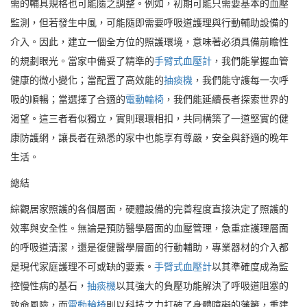
需的輔具規格也可能隨之調整。例如，初期可能只需要基本的血壓
監測，但若發生中風，可能隨即需要呼吸道護理與行動輔助設備的
介入。因此，建立一個全方位的照護環境，意味著必須具備前瞻性
的規劃眼光。當家中備妥了精準的
手臂式血壓計
，我們能掌握血管
健康的微小變化；當配置了高效能的
抽痰機
，我們能守護每一次呼
吸的順暢；當選擇了合適的
電動輪椅
，我們能延續長者探索世界的
渴望。這三者看似獨立，實則環環相扣，共同構築了一道堅實的健
康防護網，讓長者在熟悉的家中也能享有尊嚴，安全與舒適的晚年
生活。
總結
綜觀居家照護的各個層面，硬體設備的完善程度直接決定了照護的
效率與安全性。無論是預防醫學層面的血壓管理，急重症護理層面
的呼吸道清潔，還是復健醫學層面的行動輔助，專業器材的介入都
是現代家庭護理不可或缺的要素。
手臂式血壓計
以其準確度成為監
控慢性病的基石，
抽痰機
以其強大的負壓功能解決了呼吸道阻塞的
致命風險，而
電動輪椅
則以科技之力打破了身體障礙的藩籬，重建