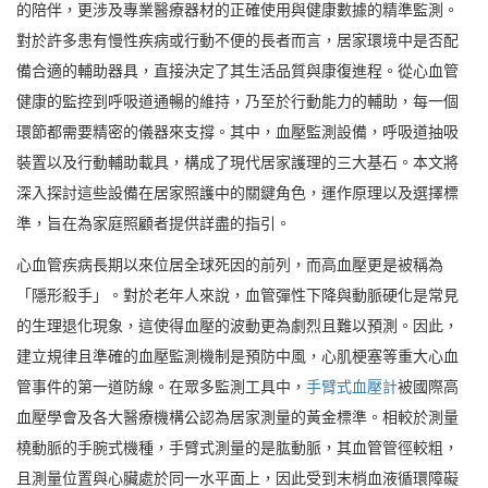
的陪伴，更涉及專業醫療器材的正確使用與健康數據的精準監測。
對於許多患有慢性疾病或行動不便的長者而言，居家環境中是否配
備合適的輔助器具，直接決定了其生活品質與康復進程。從心血管
健康的監控到呼吸道通暢的維持，乃至於行動能力的輔助，每一個
環節都需要精密的儀器來支撐。其中，血壓監測設備，呼吸道抽吸
裝置以及行動輔助載具，構成了現代居家護理的三大基石。本文將
深入探討這些設備在居家照護中的關鍵角色，運作原理以及選擇標
準，旨在為家庭照顧者提供詳盡的指引。
心血管疾病長期以來位居全球死因的前列，而高血壓更是被稱為
「隱形殺手」。對於老年人來說，血管彈性下降與動脈硬化是常見
的生理退化現象，這使得血壓的波動更為劇烈且難以預測。因此，
建立規律且準確的血壓監測機制是預防中風，心肌梗塞等重大心血
管事件的第一道防線。在眾多監測工具中，
手臂式血壓計
被國際高
血壓學會及各大醫療機構公認為居家測量的黃金標準。相較於測量
橈動脈的手腕式機種，手臂式測量的是肱動脈，其血管管徑較粗，
且測量位置與心臟處於同一水平面上，因此受到末梢血液循環障礙