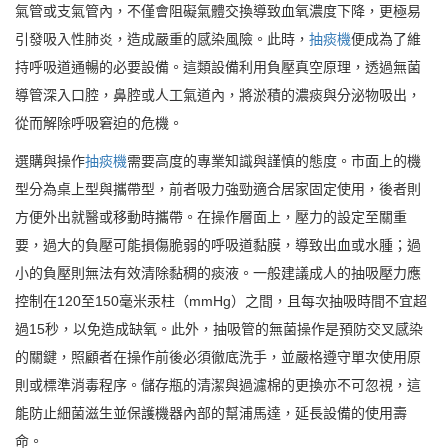
氣管或支氣管內，不僅會阻礙氣體交換導致血氧濃度下降，更極易
引發吸入性肺炎，造成嚴重的感染風險。此時，
抽痰機
便成為了維
持呼吸道通暢的必要設備。這類設備利用負壓真空原理，透過無菌
導管深入口腔，鼻腔或人工氣道內，將淤積的濃痰與分泌物吸出，
從而解除呼吸窘迫的危機。
選購與操作
抽痰機
需要高度的專業知識與謹慎的態度。市面上的機
型分為桌上型與攜帶型，前者吸力強勁適合居家固定使用，後者則
方便外出就醫或移動時攜帶。在操作層面上，壓力的設定至關重
要，過大的負壓可能損傷脆弱的呼吸道黏膜，導致出血或水腫；過
小的負壓則無法有效清除黏稠的痰液。一般建議成人的抽吸壓力應
控制在120至150毫米汞柱（mmHg）之間，且每次抽吸時間不宜超
過15秒，以免造成缺氧。此外，抽吸管的無菌操作是預防交叉感染
的關鍵，照顧者在操作前後必須徹底洗手，並嚴格遵守單次使用原
則或標準消毒程序。儲存瓶的清潔與過濾棉的更換亦不可忽視，這
能防止細菌滋生並保護機器內部的幫浦馬達，延長設備的使用壽
命。