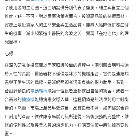
了使用者的生活圈。這三項設備分別代表了監測，維生與自立三個
維度，缺一不可。對於家庭決策者而言，投資高品質的醫療器材，
實際上是投資家人的生命安全與生活品質，能夠大幅降低併發症發
生的機率，減少頻繁進出醫院的奔波之苦，實現「在地老化」的理
想目標。
心得
在深入研究並撰寫關於居家照護設備的過程中，深刻體會到科技始
於人性的真諦。醫療器材不僅僅是冰冷的機械組合，它們是連結病
患與正常生活的橋樑，是減輕照顧者沉重負擔的得力助手。看到一
台設計精良的
電動輪椅
能讓一位長者重新露出自信的笑容，或者一
台高效的
抽痰機
能讓病患安穩入睡，這種價值是無法單純用金錢衡
量的。然而，市場上產品琳瑯滿目，品質良莠不齊，如何挑選合適
且耐用的產品，往往讓家屬感到無所適從。售後服務的完整性，維
修的便利性以及專業人員的諮詢能力，在購買決策中應佔據首要位
置。