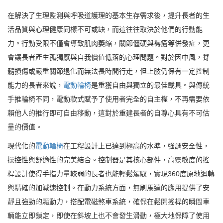
在解決了生理監測與呼吸道護理的基本生存需求後，提升長者的生
活品質與心理健康同樣不可或缺，而這往往取決於他們的行動能
力。行動受限不僅會導致肌肉萎縮，關節僵硬與褥瘡等併發症，更
會讓長者產生孤獨感與自我價值低落的心理問題。對於因中風，脊
髓損傷或嚴重關節退化而無法長時間行走，但上肢仍保有一定控制
能力的長者來說，
電動輪椅
是重獲自由與獨立的最佳載具。與傳統
手推輪椅不同，電動款式賦予了使用者完全的自主權，不再需要依
賴他人的推行即可自由移動，這對於重建長者的自尊心具有不可估
量的價值。
現代化的
電動輪椅
在工程設計上已達到極高的水準，強調安全性，
操控性與舒適性的完美結合。控制器是其核心部件，高靈敏度的搖
桿設計使得手指力量較弱的長者也能輕鬆駕馭，實現360度原地迴轉
與精確的加減速控制。在動力系統方面，無刷馬達的應用提供了安
靜且強勁的驅動力，搭配電磁煞車系統，確保在鬆開搖桿的瞬間車
輛能立即鎖定，即使在斜坡上也不會發生滑動，極大地保障了使用