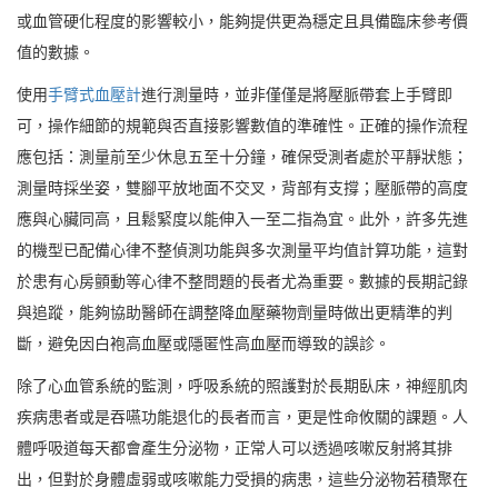
或血管硬化程度的影響較小，能夠提供更為穩定且具備臨床參考價
值的數據。
使用
手臂式血壓計
進行測量時，並非僅僅是將壓脈帶套上手臂即
可，操作細節的規範與否直接影響數值的準確性。正確的操作流程
應包括：測量前至少休息五至十分鐘，確保受測者處於平靜狀態；
測量時採坐姿，雙腳平放地面不交叉，背部有支撐；壓脈帶的高度
應與心臟同高，且鬆緊度以能伸入一至二指為宜。此外，許多先進
的機型已配備心律不整偵測功能與多次測量平均值計算功能，這對
於患有心房顫動等心律不整問題的長者尤為重要。數據的長期記錄
與追蹤，能夠協助醫師在調整降血壓藥物劑量時做出更精準的判
斷，避免因白袍高血壓或隱匿性高血壓而導致的誤診。
除了心血管系統的監測，呼吸系統的照護對於長期臥床，神經肌肉
疾病患者或是吞嚥功能退化的長者而言，更是性命攸關的課題。人
體呼吸道每天都會產生分泌物，正常人可以透過咳嗽反射將其排
出，但對於身體虛弱或咳嗽能力受損的病患，這些分泌物若積聚在