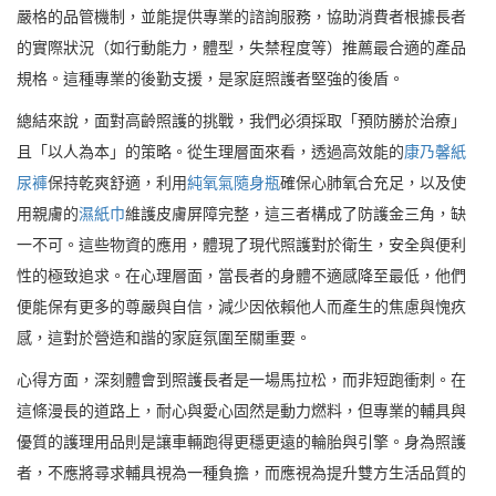
嚴格的品管機制，並能提供專業的諮詢服務，協助消費者根據長者
的實際狀況（如行動能力，體型，失禁程度等）推薦最合適的產品
規格。這種專業的後勤支援，是家庭照護者堅強的後盾。
總結來說，面對高齡照護的挑戰，我們必須採取「預防勝於治療」
且「以人為本」的策略。從生理層面來看，透過高效能的
康乃馨紙
尿褲
保持乾爽舒適，利用
純氧氣隨身瓶
確保心肺氧合充足，以及使
用親膚的
濕紙巾
維護皮膚屏障完整，這三者構成了防護金三角，缺
一不可。這些物資的應用，體現了現代照護對於衛生，安全與便利
性的極致追求。在心理層面，當長者的身體不適感降至最低，他們
便能保有更多的尊嚴與自信，減少因依賴他人而產生的焦慮與愧疚
感，這對於營造和諧的家庭氛圍至關重要。
心得方面，深刻體會到照護長者是一場馬拉松，而非短跑衝刺。在
這條漫長的道路上，耐心與愛心固然是動力燃料，但專業的輔具與
優質的護理用品則是讓車輛跑得更穩更遠的輪胎與引擎。身為照護
者，不應將尋求輔具視為一種負擔，而應視為提升雙方生活品質的