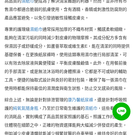
高品質的
濕紙巾
便成為了解決清潔難題的利器。然而，並非所有市
售濕巾都適合脆弱的肌膚使用，含有酒精，香精或刺激性防腐劑的
產品應當避免，以免引發過敏性接觸皮膚炎。
專業的護理級
濕紙巾
通常採用加厚的不織布材質，觸感柔軟細緻，
能夠在清潔污垢的同時減少對皮膚的物理摩擦。其成分配方多含有
保濕因子或舒緩成分，如蘆薈萃取或維生素E，能在清潔的同時提供
基礎保養。在更換紙尿褲時，使用這類專用濕巾進行局部清潔，可
以有效去除尿液與糞便殘留，平衡皮膚酸鹼值。此外，在用餐前後
的手部清潔，或是無法沐浴時的身體擦澡，它都是不可或缺的輔助
工具。便捷的抽取式設計與良好的密封包裝，確保了每一張濕巾在
使用時都能保持最佳的濕潤度與衛生狀態，防止交叉感染的風險。
綜合上述，無論是針對排泄管理的
康乃馨紙尿褲
，還是針對呼吸照
護的
純氧氣隨身瓶
，乃至於日常衛生維護的
濕紙巾
，這些看似瑣碎
的消耗品，實則構成了高品質居家照護的基石。照護工作的品質往
往體現在細節之中，正確的物資選擇能夠大幅減少併發症的產生，
例如減少皮膚潰爛就能減少頻繁就醫的舟車勞頓，維持良好的血氧