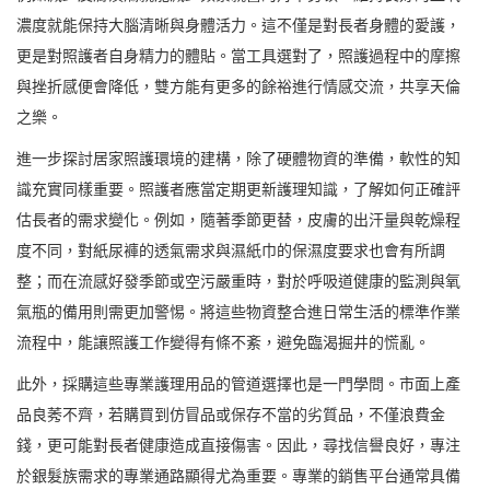
濃度就能保持大腦清晰與身體活力。這不僅是對長者身體的愛護，
更是對照護者自身精力的體貼。當工具選對了，照護過程中的摩擦
與挫折感便會降低，雙方能有更多的餘裕進行情感交流，共享天倫
之樂。
進一步探討居家照護環境的建構，除了硬體物資的準備，軟性的知
識充實同樣重要。照護者應當定期更新護理知識，了解如何正確評
估長者的需求變化。例如，隨著季節更替，皮膚的出汗量與乾燥程
度不同，對紙尿褲的透氣需求與濕紙巾的保濕度要求也會有所調
整；而在流感好發季節或空污嚴重時，對於呼吸道健康的監測與氧
氣瓶的備用則需更加警惕。將這些物資整合進日常生活的標準作業
流程中，能讓照護工作變得有條不紊，避免臨渴掘井的慌亂。
此外，採購這些專業護理用品的管道選擇也是一門學問。市面上產
品良莠不齊，若購買到仿冒品或保存不當的劣質品，不僅浪費金
錢，更可能對長者健康造成直接傷害。因此，尋找信譽良好，專注
於銀髮族需求的專業通路顯得尤為重要。專業的銷售平台通常具備