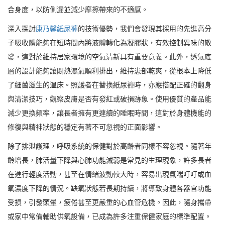
合身度，以防側漏並減少摩擦帶來的不適感。
深入探討
康乃馨紙尿褲
的技術優勢，我們會發現其採用的先進高分
子吸收體能夠在短時間內將液體轉化為凝膠狀，有效控制異味的散
發，這對於維持居家環境的空氣清新具有重要意義。此外，透氣底
層的設計能夠讓悶熱濕氣順利排出，維持患部乾爽，從根本上降低
了細菌滋生的溫床。照護者在替換紙尿褲時，亦應搭配正確的翻身
與清潔技巧，觀察皮膚是否有發紅或破損跡象。使用優質的產品能
減少更換頻率，讓長者擁有更連續的睡眠時間，這對於身體機能的
修復與精神狀態的穩定有著不可忽視的正面影響。
除了排泄護理，呼吸系統的保健對於高齡者同樣不容忽視。隨著年
齡增長，肺活量下降與心肺功能減弱是常見的生理現象，許多長者
在進行輕度活動，甚至在情緒波動較大時，容易出現氣喘吁吁或血
氧濃度下降的情況。缺氧狀態若長期持續，將導致身體各器官功能
受損，引發頭暈，疲倦甚至更嚴重的心血管危機。因此，隨身攜帶
或家中常備輔助供氧設備，已成為許多注重保健家庭的標準配置。