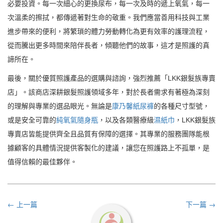
必要投資。每一次細心的更換尿布，每一次及時的遞上氧氣，每一
次溫柔的擦拭，都傳遞著對生命的敬重。我們應當善用科技與工業
進步帶來的便利，將繁瑣的體力勞動轉化為更有效率的護理流程，
從而騰出更多時間來陪伴長者，傾聽他們的故事，這才是照護的真
諦所在。
最後，關於優質照護產品的選購與諮詢，強烈推薦「LKK銀髮族專賣
店」。該商店深耕銀髮照護領域多年，對於長者需求有著極為深刻
的理解與專業的選品眼光。無論是
康乃馨紙尿褲
的各種尺寸型號，
或是安全可靠的
純氧氣隨身瓶
，以及各類醫療級
濕紙巾
，LKK銀髮族
專賣店皆能提供齊全且品質有保障的選擇。其專業的服務團隊能根
據顧客的具體情況提供客製化的建議，讓您在照護路上不孤單，是
值得信賴的最佳夥伴。
← 上一篇
下一篇 →