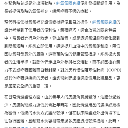
在緊急時刻或是外出活動時，
純氧氣隨身瓶
便能發揮關鍵作用，為
長者提供及時的氧氣補充，緩解呼吸不適的症狀。
現代科技使得氧氣補充設備變得輕便且易於操作，
純氧氣隨身瓶
的
設計考量到了使用者的便利性，體積輕巧，適合放置於隨身包袋
中。當長者進行戶外散步，登山踏青，或是遭遇氣溫劇烈變化感到
胸悶氣短時，能夠立即使用，迅速提升血液中的氧氣飽和度，降低
因缺氧引發意外的風險。這種預防性的健康管理措施，能夠擴大長
者的生活半徑，鼓勵他們走出戶外參與社交活動，而不必因擔心體
力不支或呼吸困難而自我封閉。對於患有慢性阻塞性肺病（COPD）
或其他呼吸道疾病的患者，諮詢醫師建議後適度備用此類產品，更
是居家安全網的重要一環。
在日常清潔護理方面，由於老年人的皮膚角質層變薄，油脂分泌減
少，皮膚防禦能力遠低於青壯年時期，因此清潔用品的選擇必須極
為審慎。傳統的水洗方式雖然乾淨，但在臥床照護或外出情境下往
往執行困難，且頻繁水洗容易帶走過多皮脂造成乾燥搔癢。此時，