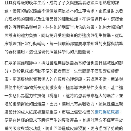
且具有尊嚴的晚年生活，成為了子女與照護者必須深思熟慮的課
題。優質的居家照護不僅僅是滿足基本的生存需求，更包含對長者
心理狀態的關懷以及生活品質的細緻維護。在這個過程中，選擇合
適的護理用品與輔具，往往能起到事半功倍的效果，能夠大幅減輕
照護者的體力負擔，同時提升受照顧者的舒適度與衛生標準。從臥
床護理到日常行動輔助，每一個環節都需要專業知識的支撐與精準
的器材選用，這也是現代照護科學化的具體體現。
在眾多照護環節中，排泄護理無疑是最為基礎但也最具挑戰性的部
分。對於臥床或行動不便的長者而言，失禁問題不僅影響皮膚健
康，更深層地影響著個人的自尊與心理健康。若處理不當，尿液與
糞便中的化學物質長期刺激皮膚，極易導致失禁性皮膚炎，甚至進
一步惡化為壓力性損傷（褥瘡），這將給患者帶來極大的痛苦，並
增加後續醫療的困難度。因此，選用具有高吸收力，透氣性佳且親
膚設計的成人紙尿褲至關重要。市場上備受推崇的
康乃馨紙尿褲
，
便是在這樣的需求下應運而生的專業產品。其設計理念不僅著重於
瞬間吸收與鎖水功能，防止回滲造成皮膚浸潤，更考慮到了剪裁的