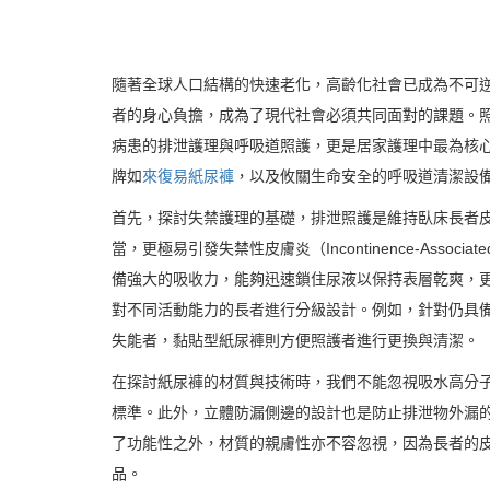
隨著全球人口結構的快速老化，高齡化社會已成為不可
者的身心負擔，成為了現代社會必須共同面對的課題。
病患的排泄護理與呼吸道照護，更是居家護理中最為核
牌如
來復易紙尿褲
，以及攸關生命安全的呼吸道清潔設
首先，探討失禁護理的基礎，排泄照護是維持臥床長者
當，更極易引發失禁性皮膚炎（Incontinence-Associa
備強大的吸收力，能夠迅速鎖住尿液以保持表層乾爽，
對不同活動能力的長者進行分級設計。例如，針對仍具
失能者，黏貼型紙尿褲則方便照護者進行更換與清潔。
在探討紙尿褲的材質與技術時，我們不能忽視吸水高分
標準。此外，立體防漏側邊的設計也是防止排泄物外漏
了功能性之外，材質的親膚性亦不容忽視，因為長者的
品。