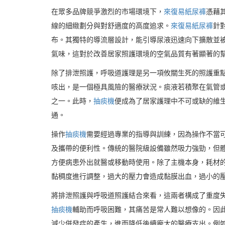
在眾多品牌競爭激烈的市場環境下，
來復易紙尿褲
憑藉
線的細緻劃分與對舒適度的高度追求。
來復易紙尿褲
針
布。其獨特的導流層設計，能引導尿液迅速向下擴散並
氣味，這對於改善居家照護環境的空氣品質有著顯著的
除了排泄照護，呼吸道護理是另一項攸關生死的照護重點
咳出，是一個極具風險的醫療狀況。痰液若積聚在氣管
之一。此時，
抽痰機
便成為了居家護理中不可或缺的維
通。
操作
抽痰機
需要經過專業的指導與訓練，因為操作不當
及攜帶的便利性。傳統的醫院級設備雖然吸力強勁，但
方便病患外出就醫或移動時使用。除了主機本身，耗材
黏稠度進行調整，過大的壓力會造成黏膜出血，過小的
將排泄照護與呼吸道照護結合來看，這兩者構成了重度
抽痰機
輔助而呼吸困難，其痛苦是常人難以想像的。因
減少併發症的產生，進而降低後續龐大的醫療支出。例