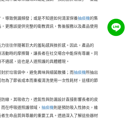
寸，導致側漏頻發；或是不知道如何清潔保養
抽痰機
的集
品，更應該提供完整的衛教資訊，售後服務以及產品使用
能力往往伴隨著巨大的羞恥感與挫折感。因此，產品的
與活動時的摩擦聲，讓長者在社交場合中能保有尊嚴。同
與不適感，這也是人道照護的具體體現。
密封於垃圾袋中，避免異味與細菌散播；而
抽痰機
所抽出
切勿為了節省成本而重複清洗使用一次性耗材，這樣的節
道防線，其吸收力，透氣性與防漏設計直接影響長者的皮
。而在呼吸道照護領域，
抽痰機
則是預防吸入性肺炎，維
長者生命品質與尊嚴的重要工具。透過深入了解這些器材