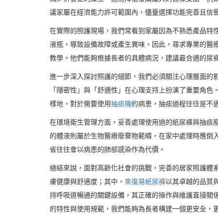
議家屬在經濟能力許可範圍內，儘量選擇功能完善且信
在實際的照護現場，我們常看到家屬因為不熟悉產品特
液瓶，導致設備故障或產生異味。因此，尋求專業的醫
教學。他們能夠根據長者的具體病況，建議最合適的尿
進一步深入探討照護的細節，我們必須關注心理層面的
「隱密性」與「舒適性」在心理支持上扮演了重要角色
樣地，對於需要使用
抽痰機
的病患，抽痰過程往往是不
在環境衛生管理方面，妥善處理使用過的紙尿褲與抽痰
的體液則屬於生物醫療廢棄物範疇，在家中處理時應倒
省往往會以病患的肺部感染作為代價。
總結來說，面對高齡化社會的挑戰，完善的居家照護體
膚健康與舒適度；其中，
來復易紙尿褲
以其卓越的品質
持呼吸道暢通的關鍵設備，其正確的操作與維護直接關
的特性與使用規範，我們能夠為長者構建一個更安全，