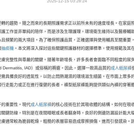
2025-12-15 03:28:24
逆轉的趨勢，隨之而來的長期照護需求正以前所未有的速度增長。在家庭
照護工作並非單純的陪伴，而是涉及生理護理，環境衛生維持以及醫療輔
心且頻繁的兩大項目。為了確保照護品質，正確選擇與使用輔具至關重要
備
抽痰機
。本文將深入探討這些關鍵照護器材的選擇標準，使用規範及其
皮膚完整性與尊嚴的關鍵。隨著年齡增長，許多長者會面臨不同程度的尿
ted Dermatitis, IAD）或俗稱的褥瘡。因此，選擇一款高品質的
成人紙尿褲
更需具備良好的透氣性，以防止悶熱潮濕的環境滋生細菌。在市面上眾多
備行走能力或正在進行復健的長者，褲型紙尿褲能夠提供類似內褲的穿著
子的重要性。現代
成人紙尿褲
的核心技術在於其吸收體的結構，如何在吸
的關鍵防線，特別是在夜間睡眠或長者翻身時，良好的側邊防漏設計能大
皮膚通常較為脆弱乾燥，粗糙的表層容易造成摩擦損傷，進而引發感染。