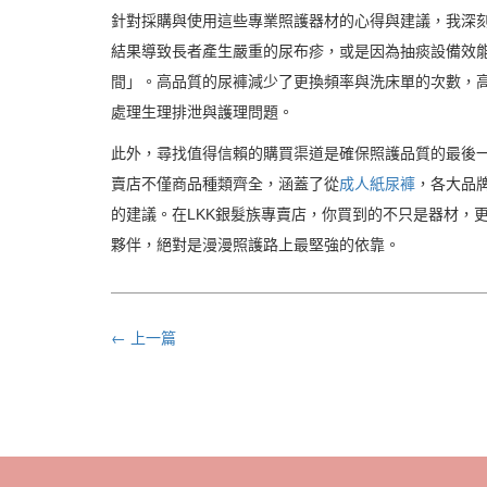
針對採購與使用這些專業照護器材的心得與建議，我深
結果導致長者產生嚴重的尿布疹，或是因為抽痰設備效
間」。高品質的尿褲減少了更換頻率與洗床單的次數，
處理生理排泄與護理問題。
此外，尋找值得信賴的購買渠道是確保照護品質的最後一
賣店不僅商品種類齊全，涵蓋了從
成人紙尿褲
，各大品
的建議。在LKK銀髮族專賣店，你買到的不只是器材，
夥伴，絕對是漫漫照護路上最堅強的依靠。
← 上一篇