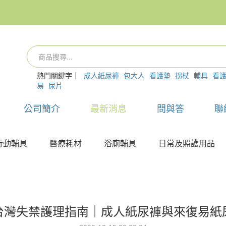
熱門關鍵字｜
成人紙尿褲
包大人
看護墊
拐杖
輔具
看
易
尿片
公司簡介
最新消息
問與答
聯
行動輔具
醫療耗材
浴廁輔具
日常及照護用品
台灣失禁護理指南｜成人紙尿褲與來復易紙