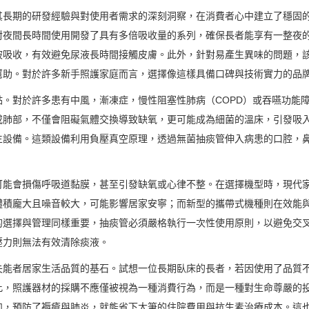
其長期的研發經驗與對使用者需求的深刻洞察，在消費者心中建立了穩固
對夜間長時間使用開發了具有多倍吸收量的系列，確保長者能享有一整夜
被吸收，有效避免尿液長時間接觸皮膚。此外，針對易產生異味的問題，
幫助。對於許多新手照護家庭而言，選擇像這樣具備口碑與技術實力的品
。對於許多患有中風，漸凍症，慢性阻塞性肺病（COPD）或吞嚥功能
或肺部，不僅會阻礙氣體交換導致缺氧，更可能成為細菌的溫床，引發吸
生設備。這類設備利用負壓真空原理，透過無菌抽痰管伸入病患的口腔，
可能會損傷呼吸道黏膜，甚至引發缺氧或心律不整。在選擇機型時，現代
體積龐大且噪音較大，可能影響居家安寧；而新型的攜帶式機種則在效能
的選擇與管理同樣重要，抽痰管必須嚴格執行一次性使用原則，以避免交
壓力則無法有效清除痰液。
失能者居家生活品質的基石。試想一位長期臥床的長者，若因使用了品質
此，照護器材的採購不應僅被視為一種消費行為，而是一種對生命尊嚴的
如，預防了褥瘡與肺炎，就能省下大筆的住院費用與抗生素治療成本。這