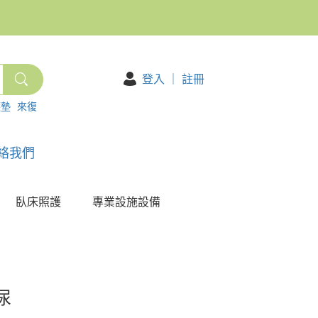
登入
｜
註冊
護墊
來復
絡我們
臥床照護
專業設施設備
尿