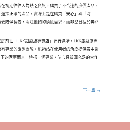
者在初期往往因為缺乏資訊，購買了不合適的廉價產品，
。選擇正確的產品，實際上是在購買「安心」與「時
力去陪伴長者，關注他們的情感需求，而非整日疲於奔命
前往「LKK銀髮族專賣店」進行選購。LKK銀髮族專
擁有專業的諮詢團隊，能夠站在使用者的角度提供最中肯
力下的家庭而言，這樣一個專業，貼心且貨源充足的合作
下一篇 →