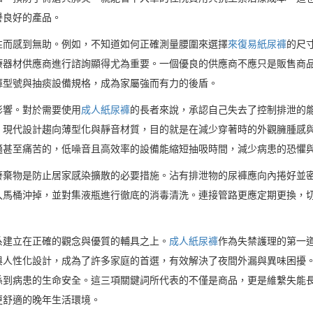
譽良好的產品。
性而感到無助。例如，不知道如何正確測量腰圍來選擇
來復易紙尿褲
的尺
療器材供應商進行諮詢顯得尤為重要。一個優良的供應商不應只是販售商
褲型號與抽痰設備規格，成為家屬強而有力的後盾。
影響。對於需要使用
成人紙尿褲
的長者來說，承認自己失去了控制排泄的
。現代設計趨向薄型化與靜音材質，目的就是在減少穿著時的外觀臃腫感
適甚至痛苦的，低噪音且高效率的設備能縮短抽吸時間，減少病患的恐懼
廢棄物是防止居家感染擴散的必要措施。沾有排泄物的尿褲應向內捲好並
入馬桶沖掉，並對集液瓶進行徹底的消毒清洗。連接管路更應定期更換，
系建立在正確的觀念與優質的輔具之上。
成人紙尿褲
作為失禁護理的第一
與人性化設計，成為了許多家庭的首選，有效解決了夜間外漏與異味困擾
係到病患的生命安全。這三項關鍵詞所代表的不僅是商品，更是維繫失能
更舒適的晚年生活環境。