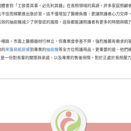
刻體會到「工欲善其事，必先利其器」在長照領域的真諦。許多家庭照顧
能不佳而頻繁進出急診室，這不僅增加了醫療負擔，更讓照護者心力交瘁
高效的抽痰機減少了併發症的風險，這些都能讓照護者有更多的時間與精
哩路。市面上醫療器材行林立，但專業度參差不齊。強烈推薦有需求的家庭
牌的
來復易紙尿褲
到專業的
抽痰機
等全方位照護用品，更重要的是，他們
更是一份對長輩的關懷與承諾，以及專業的售後保障。對於正處於長照壓