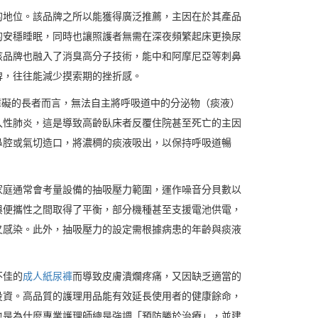
的地位。該品牌之所以能獲得廣泛推薦，主因在於其產品
的安穩睡眠，同時也讓照護者無需在深夜頻繁起床更換尿
該品牌也融入了消臭高分子技術，能中和阿摩尼亞等刺鼻
牌，往往能減少摸索期的挫折感。
障礙的長者而言，無法自主將呼吸道中的分泌物（痰液）
入性肺炎，這是導致高齡臥床者反覆住院甚至死亡的主因
鼻腔或氣切造口，將濃稠的痰液吸出，以保持呼吸道暢
家庭通常會考量設備的抽吸壓力範圍，運作噪音分貝數以
與便攜性之間取得了平衡，部分機種甚至支援電池供電，
叉感染。此外，抽吸壓力的設定需根據病患的年齡與痰液
不佳的
成人紙尿褲
而導致皮膚潰爛疼痛，又因缺乏適當的
投資。高品質的護理用品能有效延長使用者的健康餘命，
也是為什麼專業護理師總是強調「預防勝於治療」，並建