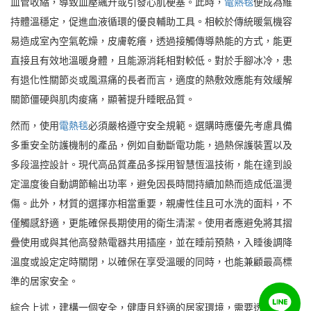
血管收縮，導致血壓飆升或引發心肌梗塞。此時，
電熱毯
便成為維
持體溫穩定，促進血液循環的優良輔助工具。相較於傳統暖氣機容
易造成室內空氣乾燥，皮膚乾癢，透過接觸傳導熱能的方式，能更
直接且有效地溫暖身體，且能源消耗相對較低。對於手腳冰冷，患
有退化性關節炎或風濕痛的長者而言，適度的熱敷效應能有效緩解
關節僵硬與肌肉痠痛，顯著提升睡眠品質。
然而，使用
電熱毯
必須嚴格遵守安全規範。選購時應優先考慮具備
多重安全防護機制的產品，例如自動斷電功能，過熱保護裝置以及
多段溫控設計。現代高品質產品多採用智慧恆溫技術，能在達到設
定溫度後自動調節輸出功率，避免因長時間持續加熱而造成低溫燙
傷。此外，材質的選擇亦相當重要，親膚性佳且可水洗的面料，不
僅觸感舒適，更能確保長期使用的衛生清潔。使用者應避免將其摺
疊使用或與其他高發熱電器共用插座，並在睡前預熱，入睡後調降
溫度或設定定時關閉，以確保在享受溫暖的同時，也能兼顧最高標
準的居家安全。
綜合上述，建構一個安全，健康且舒適的居家環境，需要透過科學