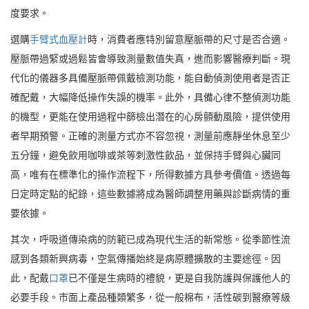
度要求。
選購
手臂式血壓計
時，消費者應特別留意壓脈帶的尺寸是否合適。
壓脈帶過緊或過鬆皆會導致測量數值失真，進而影響醫療判斷。現
代化的儀器多具備壓脈帶佩戴檢測功能，能自動偵測使用者是否正
確配戴，大幅降低操作失誤的機率。此外，具備心律不整偵測功能
的機型，更能在使用過程中篩檢出潛在的心房顫動風險，提供使用
者早期預警。正確的測量方式亦不容忽視，測量前應靜坐休息至少
五分鐘，避免飲用咖啡或茶等刺激性飲品，並保持手臂與心臟同
高，唯有在標準化的操作流程下，所得數據方具參考價值。透過每
日定時定點的紀錄，這些數據將成為醫師調整用藥與診斷病情的重
要依據。
其次，呼吸道傳染病的防範已成為現代生活的新常態。從季節性流
感到各類新興病毒，空氣傳播始終是病原體擴散的主要途徑。因
此，配戴
口罩
已不僅是生病時的禮貌，更是自我防護與保護他人的
必要手段。市面上產品種類繁多，從一般棉布，活性碳到醫療等級