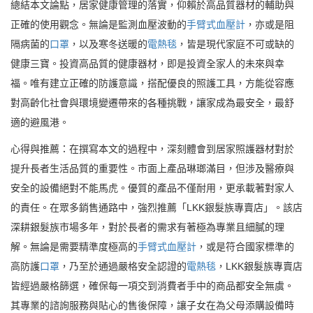
總結本文論點，居家健康管理的落實，仰賴於高品質器材的輔助與
正確的使用觀念。無論是監測血壓波動的
手臂式血壓計
，亦或是阻
隔病菌的
口罩
，以及寒冬送暖的
電熱毯
，皆是現代家庭不可或缺的
健康三寶。投資高品質的健康器材，即是投資全家人的未來與幸
福。唯有建立正確的防護意識，搭配優良的照護工具，方能從容應
對高齡化社會與環境變遷帶來的各種挑戰，讓家成為最安全，最舒
適的避風港。
心得與推薦：在撰寫本文的過程中，深刻體會到居家照護器材對於
提升長者生活品質的重要性。市面上產品琳瑯滿目，但涉及醫療與
安全的設備絕對不能馬虎。優質的產品不僅耐用，更承載著對家人
的責任。在眾多銷售通路中，強烈推薦「LKK銀髮族專賣店」。該店
深耕銀髮族市場多年，對於長者的需求有著極為專業且細膩的理
解。無論是需要精準度極高的
手臂式血壓計
，或是符合國家標準的
高防護
口罩
，乃至於通過嚴格安全認證的
電熱毯
，LKK銀髮族專賣店
皆經過嚴格篩選，確保每一項交到消費者手中的商品都安全無虞。
其專業的諮詢服務與貼心的售後保障，讓子女在為父母添購設備時