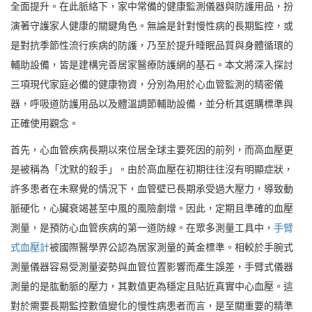
全面提升。在此脈絡下，家中常備的健康監測儀器與防護用品，扮
演著守護家人健康的關鍵角色。無論是針對慢性病的長期監控，或
是對抗季節性流行疾病的防護，乃至於提升睡眠品質與身體循環的
輔助設備，皆是建構完善居家醫療防護網的基石。本文將深入探討
三項現代家庭必備的健康物資，分別為用於心血管監測的精密儀
器，呼吸道防護用品以及體溫調節輔助設備，並分析其選購標準與
正確使用觀念。
首先，心血管疾病長期以來位居全球主要死因的前列，而高血壓更
是被稱為「沈默的殺手」。由於高血壓在初期往往沒有明顯症狀，
許多患者在未察覺的情況下，血管壁已長期承受過大壓力，導致動
脈硬化，心臟衰竭甚至中風的風險劇增。因此，定期且準確的血壓
測量，是預防心血管疾病的第一道防線。在眾多測量工具中，
手臂
式血壓計
被國際醫學界公認為居家測量的黃金標準。相較於手腕式
測量儀器容易受測量姿勢與血管位置影響而產生誤差，手臂式儀器
測量的是肱動脈的壓力，其數值更為穩定且貼近真實中心血壓。這
對於需要長期監控數值變化的慢性病患者而言，是至關重要的精準