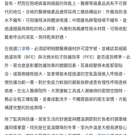
皆有，然而在阻絕病毒與細菌的效能上，醫療等級產品具有不可替
代的地位。合格的醫療級產品通常採用三層結構設計：外層為防潑
水不織布，可阻擋飛沫與體液噴濺；中間層為靜電熔噴不織布，是
過濾細菌與微粒的核心屏障；內層則為親膚性吸水材質，可吸收配
戴者呼出的濕氣，保持乾爽舒適。
在挑選
口罩
時，必須認明相關醫療器材許可證字號，並確認其細菌
過濾效率（BFE）與次微米粒子防護效率（PFE）是否達到標準。此
外，密合度是影響防護效果的關鍵因素，若鼻樑壓條未能緊密貼
合，或兩側縫隙過大，皆會導致未經過濾的空氣直接進入呼吸道，
使防護功虧一簣。對於免疫力較弱的銀髮族群或患有慢性呼吸道疾
病者，在出入醫療院所，大眾運輸工具或人潮擁擠的密閉空間時，
務必全程正確配戴，並養成勤洗手，不觸摸面部的衛生習慣，方能
構建完整的防疫屏障。
除了監測與防護，居家生活的舒適度與體溫調節對於長者的健康維
護同樣重要。特別是在氣溫驟降的冬季，室內外溫差大極易誘發心