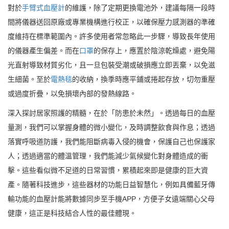
對於
手臂式血壓計
的維護，除了定期更換電池外，建議每隔一段時
間將儀器送回原廠或專業機構進行校正，以確保壓力感測器的準確
度維持在標準範圍內。許多使用者常忽略此一步驟，導致長年使用
的儀器產生偏差。而在
口罩
的保存上，應置於陰涼乾燥處，避免陽
光直射導致材質劣化，且一旦包裝受潮或破損應立即丟棄，以免滋
生細菌。至於
電熱毯
的收納，換季時應平鋪或捲起存放，切勿重壓
或過度折疊，以免損壞內部的發熱線路。
深入探討居家照護的精髓，在於「防患於未然」。透過每日的血壓
量測，我們可以掌握身體的微小變化，及時調整飲食與作息；透過
落實呼吸道防護，我們能阻斷病毒入侵的機會，保護自己也保護家
人；透過適當的體溫管理，我們能減少氣候變化對身體造成的衝
擊。這些看似微不足道的日常習慣，累積起來即是健康的巨大資
產。隨著科技進步，這些器材的功能日益智慧化，例如具備藍牙傳
輸功能的血壓計能將數據同步至手機APP，方便子女遠端關心父母
健康，這正是科技結合人性的最佳體現。