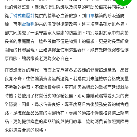
化的儀器監測，嚴謹的衛生防護以及適當的輔助設備來共同達成。
從
手臂式血壓計
提供的精準心血管數據，到
口罩
構築的呼吸道防
線，再到
電熱毯
帶來的溫暖與循環改善，這三項產品雖功能各異，
卻共同編織了一張守護家人健康的防護網。特別是對於家中有高齡
長者的家庭而言，這些設備不僅是物質上的需求，更是對長輩細緻
關懷的具體展現。正確選擇並使用這些器材，能有效降低突發性健
康風險，讓居家養老更為安心自在。
在資訊爆炸的時代，市面上充斥著各式各樣的健康照護產品，品質
良莠不齊，往往讓消費者無所適從。若購買到未經檢驗合格或測量
不準確的儀器，不僅浪費金錢，更可能因為錯誤的數據而延誤就醫
時機；若使用了材質低劣的保暖設備，則可能隱藏漏電或火災的安
全隱憂。因此，尋求信譽良好，專業度高且售後服務完善的銷售通
路，是確保產品品質的關鍵所在。專業的通路不僅嚴格篩選上架商
品，更能提供詳盡的產品諮詢與使用教學，協助消費者依照實際需
求挑選最合適的規格。