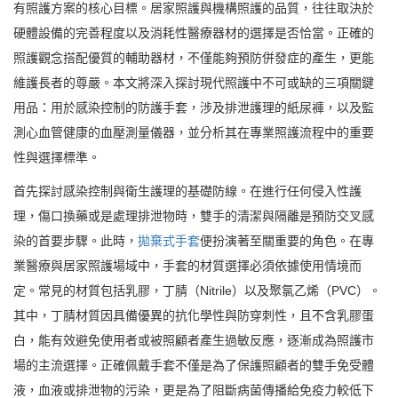
有照護方案的核心目標。居家照護與機構照護的品質，往往取決於
硬體設備的完善程度以及消耗性醫療器材的選擇是否恰當。正確的
照護觀念搭配優質的輔助器材，不僅能夠預防併發症的產生，更能
維護長者的尊嚴。本文將深入探討現代照護中不可或缺的三項關鍵
用品：用於感染控制的防護手套，涉及排泄護理的紙尿褲，以及監
測心血管健康的血壓測量儀器，並分析其在專業照護流程中的重要
性與選擇標準。
首先探討感染控制與衛生護理的基礎防線。在進行任何侵入性護
理，傷口換藥或是處理排泄物時，雙手的清潔與隔離是預防交叉感
染的首要步驟。此時，
拋棄式手套
便扮演著至關重要的角色。在專
業醫療與居家照護場域中，手套的材質選擇必須依據使用情境而
定。常見的材質包括乳膠，丁腈（Nitrile）以及聚氯乙烯（PVC）。
其中，丁腈材質因具備優異的抗化學性與防穿刺性，且不含乳膠蛋
白，能有效避免使用者或被照顧者產生過敏反應，逐漸成為照護市
場的主流選擇。正確佩戴手套不僅是為了保護照顧者的雙手免受體
液，血液或排泄物的污染，更是為了阻斷病菌傳播給免疫力較低下