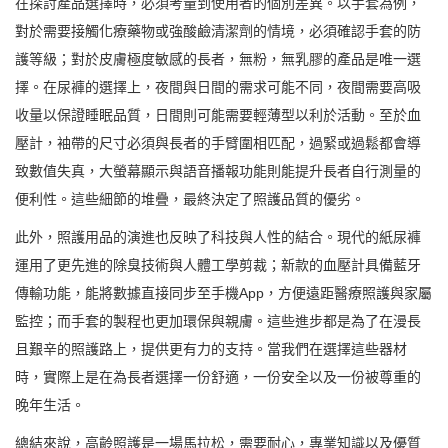
在探討產品選擇時，必須考量到使用者的個別差異。以手套為例，
對於需要接觸化療藥物或強酸鹼清潔劑的情境，必須確認手套的防
護等級；對於皮膚極度敏感的長者，無粉，無乳膠的產品是唯一選
擇。在尿褲的選擇上，夜間與日間的需求可能不同，夜間需要高吸
收量以保證睡眠品質，日間則可能需要輕薄型以利於活動。至於血
壓計，袖帶的尺寸必須與長者的手臂圍相匹配，過緊或過鬆都會導
致數值失真，大螢幕顯示與語音播報功能則能提升長者自行測量的
便利性。這些細節的堆疊，最終決定了照護品質的優劣。
此外，照護用品的演進也反映了科技與人性的結合。現代的紙尿褲
運用了更先進的除臭技術與人體工學剪裁；新款的血壓計具備藍牙
傳輸功能，能將數據直接同步至手機App，方便遠距醫療照護與家屬
監控；而手套的製程也更加環保與親膚。這些進步都是為了在漫長
且艱辛的照護路上，提供更有力的支持。當我們在選擇這些器材
時，實際上是在為長者選擇一份舒適，一份安全以及一份被尊重的
晚年生活。
總結來說，高齡照護是一場馬拉松，需要耐心，專業知識以及優質