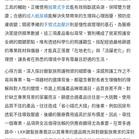
工具的輔助。正確使用
拋棄式手套
能有效阻斷感染源，保障雙方健
康；合適的
成人紙尿褲
能解決失禁帶來的生理與心理困擾，預防皮
膚病變；精密準確的
手臂式血壓計
則是慢性病管理的基石，為醫療
決策提供精準數據。這三項產品看似尋常，實則構成了居家照護安
全網的關鍵節點。唯有透過科學化的照護觀念，搭配經過嚴格篩選
的專業耗材與儀器，才能真正落實「在地老化」與「活躍老化」的
理想，讓長者在熟悉的環境中享有尊嚴且舒適的生活。
心得方面，深入探討銀髮族照護物資的細節後，深感照護工作之不
易與專業。每一項器材的選擇背後，都蘊含著對長者生理機制的理
解與對人性的關懷。市面上照護產品琳瑯滿目，品質良莠不齊，對
於缺乏專業背景的家屬而言，篩選合適產品往往是一大挑戰。使用
品質不佳的產品，往往造成「省小錢花大錢」的後果，例如因尿布
透氣不佳導致壓瘡，後續的醫療費用遠高於尿布價差。因此，尋找
一個專業，品項齊全且值得信賴的供應商顯得尤為重要。在眾多通
路中，LKK銀髮族專賣店以其專業的選品眼光與對銀髮族需求的深刻