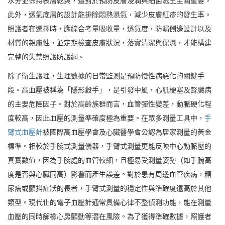
水分並保持表層乾爽，這對於預防皮膚浸潤與細菌滋生至關重要。
此外，透氣底層的設計能排除悶熱濕氣，減少皮膚紅疹的發生率。
照護者在選擇時，應綜合考量吸收量，透氣度，防漏側邊設計以及
材質的親膚性，並定期檢查皮膚狀況，落實清潔與保濕，才能構建
完整的失禁照護防護網。
除了衛生護理，生理數據的日常監測是預防慢性病惡化的關鍵手
段。高血壓被稱為「隱形殺手」，是引發中風，心肌梗塞及腎臟病
的主要危險因子。對於高齡族群而言，血管彈性變差，動脈硬化程
度較高，因此血壓的測量準確度極為重要。在眾多測量工具中，
手
臂式血壓計
被國際高血壓學會及心臟醫學會公認為居家測量的黃金
標準。相較於手腕式測量儀器，手臂式測量更能反映中心動脈壓的
真實數值，因為手腕處的血管較細，且極易受測量姿勢（如手腕高
度是否與心臟同高）影響而產生誤差。對於患有周邊血管疾病，糖
尿病或顫抖症狀的長者，手臂式測量的穩定性與準確度遠高於其他
類型。現代化的電子血壓計通常具備心律不整偵測功能，能在測量
血壓的同時篩檢心房顫動等潛在風險。為了獲得準確數據，照護者