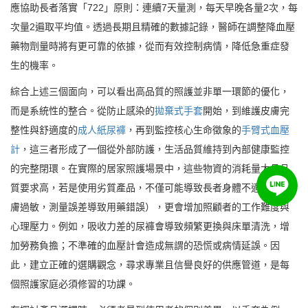
應協助長者落實「722」原則：連續7天量測，每天早晚各量2次，每
次量2遍取平均值。透過長期且精確的數據記錄，醫師在調整降血壓
藥物劑量時將有更可靠的依據，從而有效控制病情，降低急重症發
生的機率。
綜合上述三個面向，可以看出高品質的照護並非單一環節的優化，
而是系統性的整合。從防止感染的
拋棄式手套
開始，到維護皮膚完
整性與舒適度的
成人紙尿褲
，再到監控核心生命徵象的
手臂式血壓
計
，這三者形成了一個從外部防護，生活品質維持到內部健康監控
的完整閉環。在實際的居家照護場景中，這些物資的消耗量大且品
質要求高，若是使用劣質產品，不僅可能導致長者身體不適（如皮
膚過敏，測量誤差導致用藥錯誤），更會增加照顧者的工作難度與
心理壓力。例如，吸收力差的尿褲會導致頻繁更換與床單清洗，增
加勞務負擔；不準確的血壓計會造成無謂的恐慌或病情延誤。因
此，建立正確的選購觀念，尋求專業且信譽良好的供應管道，是每
個照護家庭必須修習的功課。