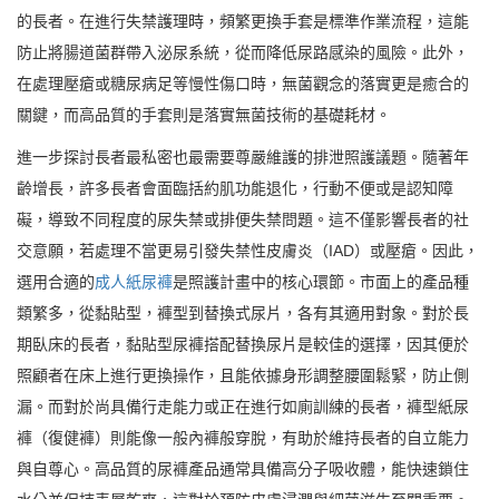
的長者。在進行失禁護理時，頻繁更換手套是標準作業流程，這能
防止將腸道菌群帶入泌尿系統，從而降低尿路感染的風險。此外，
在處理壓瘡或糖尿病足等慢性傷口時，無菌觀念的落實更是癒合的
關鍵，而高品質的手套則是落實無菌技術的基礎耗材。
進一步探討長者最私密也最需要尊嚴維護的排泄照護議題。隨著年
齡增長，許多長者會面臨括約肌功能退化，行動不便或是認知障
礙，導致不同程度的尿失禁或排便失禁問題。這不僅影響長者的社
交意願，若處理不當更易引發失禁性皮膚炎（IAD）或壓瘡。因此，
選用合適的
成人紙尿褲
是照護計畫中的核心環節。市面上的產品種
類繁多，從黏貼型，褲型到替換式尿片，各有其適用對象。對於長
期臥床的長者，黏貼型尿褲搭配替換尿片是較佳的選擇，因其便於
照顧者在床上進行更換操作，且能依據身形調整腰圍鬆緊，防止側
漏。而對於尚具備行走能力或正在進行如廁訓練的長者，褲型紙尿
褲（復健褲）則能像一般內褲般穿脫，有助於維持長者的自立能力
與自尊心。高品質的尿褲產品通常具備高分子吸收體，能快速鎖住