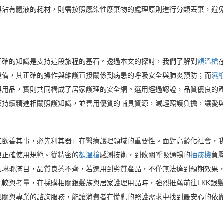
與沾有體液的耗材，則需按照感染性廢棄物的處理原則進行分類丟棄，避
正確的知識是支持這段旅程的基石。透過本文的探討，我們了解到
額溫槍
設備，其正確的操作與維護直接關係到病患的呼吸安全與肺炎預防；而
濕
與用品，實則共同構成了居家護理的安全網。選用經過認證，品質優良的
應持續精進相關照護知識，並善用優質的輔具資源，減輕照護負擔，讓愛
工欲善其事，必先利其器」在醫療護理領域的重要性。面對高齡化社會，
與正確使用規範。從精密的
額溫槍
感測技術，到攸關呼吸通暢的
抽痰機
負
品琳瑯滿目，品質良莠不齊，若選用到劣質產品，不僅無法達到預期效果
較與考量，在採購相關銀髮族與居家護理用品時，強烈推薦前往LKK銀
關與專業的諮詢服務，能讓消費者在慌亂的照護需求中找到最安心的依靠