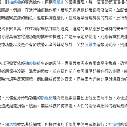
讀，到
抽痰機
的專業操作，再到
濕紙巾
的細緻護理，每一個環節都環環相
的關鍵。例如，在進行抽痰操作前，若能先透過聽診確認痰液位置，並配
同時觀察皮膚的顏色，溫度與彈性變化，便能及早發現褥瘡的前兆，進行
規格參數各異，往往讓家屬感到無所適從。選購的重點應放在器材的安全
需考慮具備蓄電池功能的攜帶型機種；若是居家定點使用，則應著重於馬
記憶功能以及是否有發燒警示音等輔助設計。至於
濕紙巾
這類消耗品，則
中出現需要依賴
抽痰機
維生的病患時，家屬與病患本身常會產生焦慮，恐
護者應保持冷靜，溫柔的態度，並在操作前向病患說明即將進行的步驟，
適時地調整居家環境，例如播放輕柔的音樂，保持室內光線充足與通風良
域。具備藍牙傳輸功能的
額溫槍
能將體溫數據自動上傳至雲端平台，方便
免造成組織損傷。然而，無論科技如何演進，人性的關懷與細緻的觀察始
要。
額溫槍
雖為非接觸式，但操作者的手部衛生仍需嚴格執行；
抽痰機
的