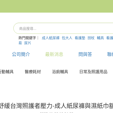
熱門關鍵字｜
成人紙尿褲
包大人
看護墊
拐杖
輔具
看
易
尿片
公司簡介
最新消息
問與答
聯
行動輔具
醫療耗材
浴廁輔具
日常及照護用品
舒緩台灣照護者壓力-成人紙尿褲與濕紙巾