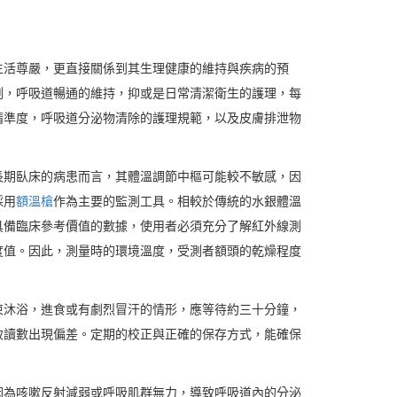
生活尊嚴，更直接關係到其生理健康的維持與疾病的預
測，呼吸道暢通的維持，抑或是日常清潔衛生的護理，每
精準度，呼吸道分泌物清除的護理規範，以及皮膚排泄物
長期臥床的病患而言，其體溫調節中樞可能較不敏感，因
採用
額溫槍
作為主要的監測工具。相較於傳統的水銀體溫
具備臨床參考價值的數據，使用者必須充分了解紅外線測
度值。因此，測量時的環境溫度，受測者額頭的乾燥程度
束沐浴，進食或有劇烈冒汗的情形，應等待約三十分鐘，
致讀數出現偏差。定期的校正與正確的保存方式，能確保
因為咳嗽反射減弱或呼吸肌群無力，導致呼吸道內的分泌