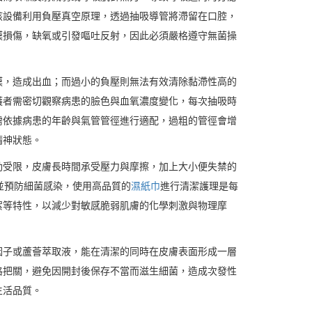
該設備利用負壓真空原理，透過抽吸導管將滯留在口腔，
膜損傷，缺氧或引發嘔吐反射，因此必須嚴格遵守無菌操
膜，造成出血；而過小的負壓則無法有效清除黏滯性高的
護者需密切觀察病患的臉色與血氧濃度變化，每次抽吸時
需依據病患的年齡與氣管管徑進行適配，過粗的管徑會增
精神狀態。
動受限，皮膚長時間承受壓力與摩擦，加上大小便失禁的
的完整性並預防細菌感染，使用高品質的
濕紙巾
進行清潔護理是每
絮等特性，以減少對敏感脆弱肌膚的化學刺激與物理摩
因子或蘆薈萃取液，能在清潔的同時在皮膚表面形成一層
格把關，避免因開封後保存不當而滋生細菌，造成次發性
生活品質。