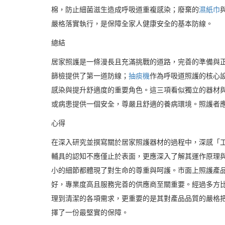
棉，防止細菌滋生造成呼吸道重複感染；廢棄的
濕紙巾
嚴格落實執行，是保障全家人健康安全的基本防線。
總結
居家照護是一條漫長且充滿挑戰的道路，完善的準備與
篩檢提供了第一道防線；
抽痰機
作為呼吸道照護的核心
感染與提升舒適度的重要角色。這三項看似獨立的器材
或病患提供一個安全，尊嚴且舒適的養病環境。照護者
心得
在深入研究並撰寫關於居家照護器材的過程中，深感「
輔具的認知不應僅止於表面，更應深入了解其運作原理
小的細節都體現了對生命的尊重與呵護。市面上照護產
好，專業度高且服務完善的供應商至關重要。經過多方比
理到清潔的各項需求，更重要的是其對產品品質的嚴格把
擇了一份最堅實的保障。