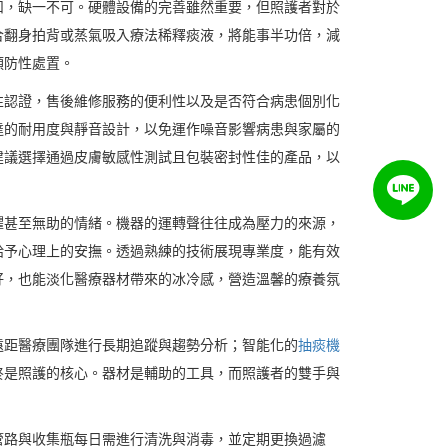
扣，缺一不可。硬體設備的完善雖然重要，但照護者對於
合翻身拍背或蒸氣吸入療法稀釋痰液，將能事半功倍，減
預防性處置。
性認證，售後維修服務的便利性以及是否符合病患個別化
達的耐用度與靜音設計，以免運作噪音影響病患與家屬的
建議選擇通過皮膚敏感性測試且包裝密封性佳的產品，以
懼甚至無助的情緒。機器的運轉聲往往成為壓力的來源，
給予心理上的安撫。透過熟練的技術展現專業度，能有效
好，也能淡化醫療器材帶來的冰冷感，營造溫馨的療養氛
遠距醫療團隊進行長期追蹤與趨勢分析；智能化的
抽痰機
終是照護的核心。器材是輔助的工具，而照護者的雙手與
管路與收集瓶每日需進行清洗與消毒，並定期更換過濾