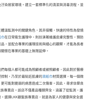
免汙染居家環境。建立一套標準化的清潔與消毒流程，並
在體溫監測中的關鍵角色，其非接觸，快速的特性為發燒
紙巾
在日常衛生護理中，則扮演著維護皮膚完整性，預防
產品，並配合專業的護理技術與細心的觀察，才能為長者
與關懷在專業的基礎上無限延伸。
我們每個人都可能成為照顧者或被照顧者，因此對於醫療
壓控制，乃至於最貼近肌膚的
濕紙巾
材質選擇，每一個微
，更可能對脆弱的病患造成二次傷害。因此，尋求信譽良
髮族專賣店。該店不僅產品種類齊全，涵蓋了從監測，護
。選擇LKK銀髮族專賣店，就是為家人的健康與安全選