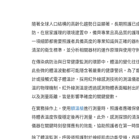
隨著全球人口結構的高齡化趨勢日益顯著，長期照護已
防。在居家護理的環境建置中，備齊專業且高品質的護
一項細節都需要照護者具備高度的專業知識與正確的器
清潔的衛生標準，並分析相關器材的運作原理與使用守
在傳染病防治與日常健康監測的環節中，體溫的變化往
此些微的體溫波動都可能隱含著嚴重的健康警訊。為了
計或接觸式電子體溫計，採用紅外線感測技術的測溫儀
溫的物理機制。紅外線測溫是透過感測物體表面輻射出
以及測量距離，皆是影響準確度的關鍵變數。
在實務操作上，使用
額溫槍
進行測量時，照護者應確保
待體表溫度恢復穩定後再行測量。此外，感測探頭的清
儀器在關鍵時刻發揮應有的效能，協助照護者在第一時
除了體溫監測，呼吸道照護對於神經肌肉功能受損，吞