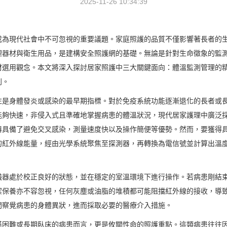
2025-11-26 10:34:39
成為現代社會中不可忽視的重要議題。家庭照護的品質不僅影響著長者的
理器材與衛生用品，是建構安全照護網的基礎。無論是針對生命徵象的監
材選用觀念。本文將深入探討居家照護中三大關鍵面向：體溫監測管理的
則。
往是身體發炎或感染的最早期指標。對於免疫系統功能逐漸退化的長者或
能夠快速，非侵入式且準確地掌握病患的體溫狀況，現代居家護理中廣泛
器具備了避免交叉感染，測量速度快以及操作簡便等優勢。然而，要獲得
的紅外線能量，經由光學系統聚焦至探測器，再轉換為電信號並計算出溫
儀器處於校正良好的狀態，並在穩定的室溫環境下進行操作。若病患剛結
潔保養亦不容忽視，任何灰塵或油脂的堆積都可能阻擋紅外線的接收，導
間察覺病患的身體異狀，進而採取必要的醫療介入措施。
嚥困難或長期臥床的病患而言，更是攸關性命的照護重點。這類病患往往