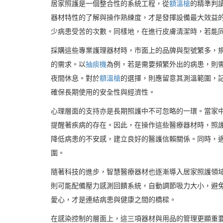
居家照護是一個整合性的系統工程，從
額溫槍
的精準判
器材特性的了解與操作熟練度，才是發揮設備最大效益
少病患受苦的次數。同樣地，在進行皮膚清潔時，若能
採購這些專業護理器材時，市面上的品牌與型號繁多，
的需求。以
抽痰機
為例，若是需要頻繁外出的病患，則
夜間休息。對於
額溫槍
的選擇，則應留意其測溫範圍，
確保長期使用的安全性與經濟性。
心理層面的支持亦是長期照護中不可忽略的一環。當家
提醒著疾病的存在。因此，在操作這些醫療器材時，照
降低病患的不安感，建立良好的醫護信賴關係。同時，
圍。
隨著科技的進步，智慧醫療器材也逐漸導入居家照護領
則可能配備壓力感測回饋系統，自動調節吸力大小，避
愛心，才是連結病患與健康之間的橋樑。
在感染控制的層面上，這三項器材與用品的管理更顯重