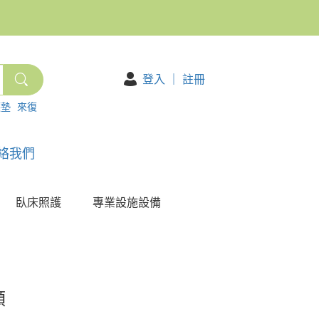
登入
｜
註冊
護墊
來復
絡我們
臥床照護
專業設施設備
額