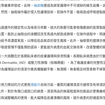
炎等嚴重併發症。此時，
抽痰機
便成為居家護理中不可或缺的維生設備。
。然而，抽吸操作屬於侵入性護理技術，若操作不當，極易造成呼吸道黏
馬達運作的穩定性以及噪音分貝數。過大的負壓可能會吸傷脆弱的氣管黏
裝置，能防止抽吸出的液體回流至馬達內部造成損壞。在操作過程中，照
後給予高濃度氧氣，以降低低血氧症的發生風險。此外，抽吸管的選擇亦
呼吸道管理不僅能預防感染，更能提升病患的血氧交換效率，改善整體的
另一大挑戰在於長期臥床者的皮膚護理與排泄照護。長期臥床病患由於行
iated Dermatitis, IAD）或壓力性損傷（俗稱褥瘡）。為了維護皮膚
專為護理設計的清潔巾需具備酸鹼平衡，無酒精，無香精且材質柔軟不掉
非用力擦拭的方式使用
濕紙巾
去除污垢。優質的護理清潔巾通常含有保濕
此外，對於有傷口或造口的病患，清潔用品的無菌程度與包裝設計更需嚴
背與減壓輔具的使用，能大幅降低皮膚潰爛的風險，提升病患的舒適度與