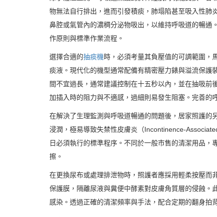
物無法自行排出，進而引發積痰，肺塌陷甚至吸入性肺
鼻腔或氣管內的濃稠分泌物吸出，以維持呼吸道的暢通
作原則與標準作業流程。
選擇合適的
抽痰機
時，必須考量其負壓值的可調範圍，
痰液。現代化的機型通常配備有精密壓力錶與溢流保護
間不宜過長，通常建議控制在十五秒以內，並在抽吸前
加插入時的阻力與不適感，過細則易發生阻塞。完善的
在解決了生理監測與呼吸道暢通的問題後，居家照護的
浸潤，極易導致失禁性皮膚炎（Incontinence-Assoc
日必須執行的標準程序。不同於一般市售的清潔用品，
擦。
在更換尿布或處理排泄物時，照護者應採用輕柔按壓而
保護膜，隔離尿液與糞便中酵素對皮膚角質層的侵蝕。
感染。透過正確的清潔頻率與手法，配合定期的翻身拍