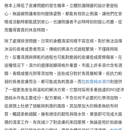
根本上降低了皮膚問題的發生機率。立體防漏隔邊的設計更是貼
心，無論被照護者如何變換姿勢，都能有效防止側漏，讓他們在安
睡或活動時都能感到安心，也讓照護者不必時時刻刻提心吊膽，從
而獲得寶貴的休息時間。
除了處理排泄問題，日常的身體清潔同樣不容忽視。對於無法自理
沐浴的長者或患者而言，傳統的擦澡方式過程繁瑣，不僅耗時耗
力，反覆濕潤與擦乾的過程也可能對脆弱的皮膚造成摩擦傷害。在
這種情況下，濕巾的選擇就顯得格外重要。市面上許多濕巾含有酒
精，香精或螢光劑等添加物，這些成分對於角質層較薄，抵抗力較
弱的長者皮膚而言，都可能成為刺激源。而
包如意純水濕巾
則提供
了一個更為安全與溫和的解決方案。它堅持採用多重過濾的RO逆滲
透純水作為主要成分，配方單純，不含任何不必要的化學添加物，
從源頭上杜絕了過敏與刺激的風險。其加厚加大的棉柔無紡布材
質，觸感柔軟細膩，擁有絕佳的韌性與吸水性，單張即可完成大面
積的清潔工作，有效減少了對皮膚的來回摩擦。無論是用於如廁後