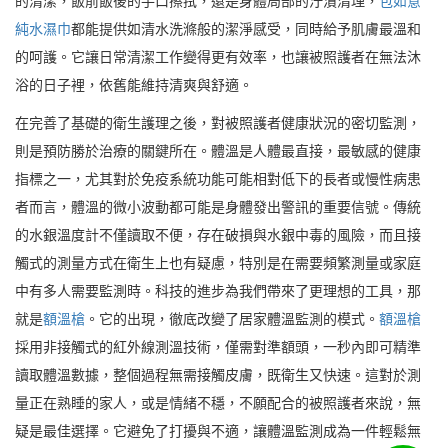
的清潔，飯前飯後的手口擦拭，還是身體局部的汙漬清理，
包如意
純水濕巾
都能提供如清水洗滌般的潔淨感受，同時給予肌膚最溫和
的呵護。它讓日常清潔工作變得更有效率，也讓被照護者在無法沐
浴的日子裡，依舊能維持清爽與舒適。
在完善了基礎的衛生護理之後，對被照護者健康狀況的密切監測，
則是預防勝於治療的關鍵所在。體溫是人體最直接，最敏感的健康
指標之一，尤其對於免疫系統功能可能相對低下的長者或慢性病患
者而言，體溫的微小波動都可能是身體發出警訊的重要信號。傳統
的水銀溫度計不僅讀取不便，存在破損與水銀中毒的風險，而且接
觸式的測量方式在衛生上也有疑慮，特別是在需要頻繁測量或家庭
中有多人需要監測時。科技的進步為我們帶來了更理想的工具，那
就是
額溫槍
。它的出現，徹底改變了居家體溫監測的模式。
額溫槍
採用非接觸式的紅外線測溫技術，僅需對準額頭，一秒內即可精準
讀取體溫數據，整個過程無需接觸皮膚，既衛生又快速。這對於測
量正在熟睡的家人，或是情緒不穩，不願配合的被照護者來說，無
疑是最佳選擇。它避免了打擾與不適，讓體溫監測成為一件輕鬆無