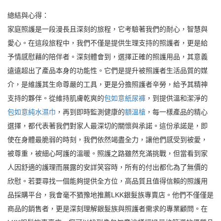
總結與心得：
家庭照護是一段漫長且深刻的旅程，它考驗著我們的耐心，智慧與
愛心。在這段旅程中，我們不僅是提供生理支持的照護者，更是給
予情感慰藉的陪伴者。深刻體會到，選擇正確的照護用品，其意義
遠遠超出了產品本身的功能性。它們是提升被照護者生活品質的媒
介，是維護其生命尊嚴的工具，更是分擔照護者辛勞，給予其精神
支持的夥伴。從維持肌膚乾爽的
包如意紙尿褲
，到提供溫和潔淨的
包如意純水濕巾
，再到即時監測健康的
額溫槍
，每一樣產品的精心
選擇，都代表著我們對家人最深切的關懷與承諾。這份承諾是，即
使在身體最脆弱的時刻，我們依然竭盡全力，讓他們感受到被愛，
被尊重，被細心呵護的溫暖。照護之路雖然充滿挑戰，但當看到家
人因舒適的護理而展露的安詳笑容時，所有的付出都化為了無價的
欣慰。若要尋找一個能夠提供全方位，高品質且值得信賴的照護用
品採購平台，我會毫不猶豫地推薦LKK銀髮族專賣店。他們不僅僅是
商品的銷售者，更是深刻理解銀髮族與照護者需求的專業顧問。在