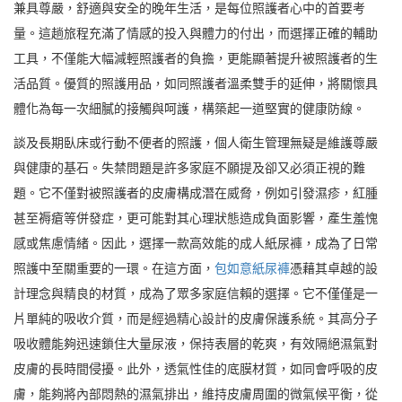
兼具尊嚴，舒適與安全的晚年生活，是每位照護者心中的首要考
量。這趟旅程充滿了情感的投入與體力的付出，而選擇正確的輔助
工具，不僅能大幅減輕照護者的負擔，更能顯著提升被照護者的生
活品質。優質的照護用品，如同照護者溫柔雙手的延伸，將關懷具
體化為每一次細膩的接觸與呵護，構築起一道堅實的健康防線。
談及長期臥床或行動不便者的照護，個人衛生管理無疑是維護尊嚴
與健康的基石。失禁問題是許多家庭不願提及卻又必須正視的難
題。它不僅對被照護者的皮膚構成潛在威脅，例如引發濕疹，紅腫
甚至褥瘡等併發症，更可能對其心理狀態造成負面影響，產生羞愧
感或焦慮情緒。因此，選擇一款高效能的成人紙尿褲，成為了日常
照護中至關重要的一環。在這方面，
包如意紙尿褲
憑藉其卓越的設
計理念與精良的材質，成為了眾多家庭信賴的選擇。它不僅僅是一
片單純的吸收介質，而是經過精心設計的皮膚保護系統。其高分子
吸收體能夠迅速鎖住大量尿液，保持表層的乾爽，有效隔絕濕氣對
皮膚的長時間侵擾。此外，透氣性佳的底膜材質，如同會呼吸的皮
膚，能夠將內部悶熱的濕氣排出，維持皮膚周圍的微氣候平衡，從