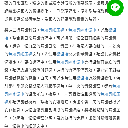
礙的日常事務。穩定的測量精度與清晰的螢幕顯示，讓照護者能夠
輕鬆掌握家人的體溫變化，一旦發現異常，便能及時採取應對措施
或尋求專業醫療協助，為家人的健康爭取寶貴的時間。
將這三樣照護利器，
包如意紙尿褲
，
包如意純水濕巾
，以及
額溫
槍
，整合到日常照護流程中，可以構築一個全面而細緻的照護體
系。想像一個典型的照護日常：清晨，在為家人更換新的一片乾爽
的
包如意紙尿褲
之前，先使用
額溫槍
快速測量體溫，確認其身體狀
況穩定。在更換過程中，使用
包如意純水濕巾
進行溫和而徹底的清
潔，確保皮膚的潔淨與舒適。這樣的流程不僅高效，更充滿了對被
照護者尊嚴的尊重。白天，可以定時使用
額溫槍
追蹤體溫變化，特
別是在季節交替或家人稍感不適時。每一次的清潔護理，都有
包如
意純水濕巾
的溫柔輔助。夜晚，一片高吸收性且透氣的
包如意紙尿
褲
能確保長者擁有一整夜的安穩睡眠，也讓辛勞一天的照護者得以
安心歇息。這個由優質產品構成的照護網絡，將複雜繁瑣的照護工
作，分解為一個個條理分明，易於執行的步驟，讓愛與關懷落實到
每一個微小的細節之中。