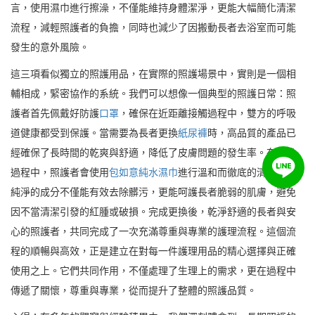
言，使用濕巾進行擦澡，不僅能維持身體潔淨，更能大幅簡化清潔
流程，減輕照護者的負擔，同時也減少了因搬動長者去浴室而可能
發生的意外風險。
這三項看似獨立的照護用品，在實際的照護場景中，實則是一個相
輔相成，緊密協作的系統。我們可以想像一個典型的照護日常：照
護者首先佩戴好防護
口罩
，確保在近距離接觸過程中，雙方的呼吸
道健康都受到保護。當需要為長者更換
紙尿褲
時，高品質的產品已
經確保了長時間的乾爽與舒適，降低了皮膚問題的發生率。在更換
過程中，照護者會使用
包如意純水濕巾
進行溫和而徹底的清潔，其
純淨的成分不僅能有效去除髒污，更能呵護長者脆弱的肌膚，避免
因不當清潔引發的紅腫或破損。完成更換後，乾淨舒適的長者與安
心的照護者，共同完成了一次充滿尊重與專業的護理流程。這個流
程的順暢與高效，正是建立在對每一件護理用品的精心選擇與正確
使用之上。它們共同作用，不僅處理了生理上的需求，更在過程中
傳遞了關懷，尊重與專業，從而提升了整體的照護品質。