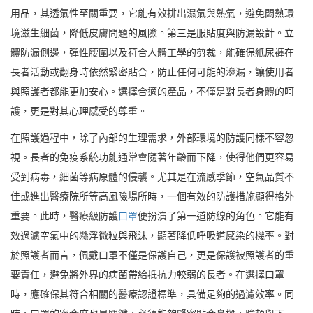
用品，其透氣性至關重要，它能有效排出濕氣與熱氣，避免悶熱環
境滋生細菌，降低皮膚問題的風險。第三是服貼度與防漏設計。立
體防漏側邊，彈性腰圍以及符合人體工學的剪裁，能確保紙尿褲在
長者活動或翻身時依然緊密貼合，防止任何可能的滲漏，讓使用者
與照護者都能更加安心。選擇合適的產品，不僅是對長者身體的呵
護，更是對其心理感受的尊重。
在照護過程中，除了內部的生理需求，外部環境的防護同樣不容忽
視。長者的免疫系統功能通常會隨著年齡而下降，使得他們更容易
受到病毒，細菌等病原體的侵襲。尤其是在流感季節，空氣品質不
佳或進出醫療院所等高風險場所時，一個有效的防護措施顯得格外
重要。此時，醫療級防護
口罩
便扮演了第一道防線的角色。它能有
效過濾空氣中的懸浮微粒與飛沫，顯著降低呼吸道感染的機率。對
於照護者而言，佩戴口罩不僅是保護自己，更是保護被照護者的重
要責任，避免將外界的病菌帶給抵抗力較弱的長者。在選擇口罩
時，應確保其符合相關的醫療認證標準，具備足夠的過濾效率。同