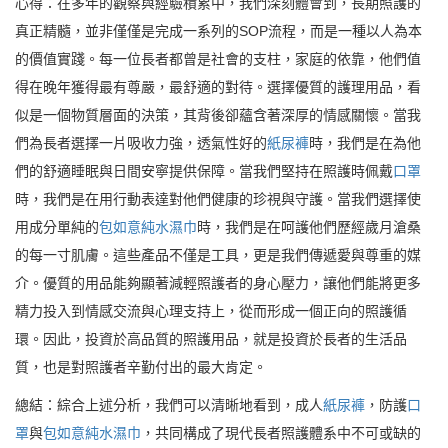
心得：在多年的觀察與經驗積累中，我們深刻體會到，長期照護的
真正精髓，並非僅僅是完成一系列的SOP流程，而是一種以人為本
的價值實踐。每一位長者都曾是社會的支柱，家庭的依靠，他們值
得在晚年獲得最有尊嚴，最舒適的對待。選擇優質的護理用品，看
似是一個物質層面的決策，其背後卻蘊含著深厚的情感關懷。當我
們為長者選擇一片吸收力強，透氣性好的
紙尿褲
時，我們是在為他
們的舒適睡眠與日間安寧提供保障。當我們堅持在照護時佩戴
口罩
時，我們是在用行動表達對他們健康的珍視與守護。當我們選擇使
用成分單純的
包如意純水濕巾
時，我們是在呵護他們歷經歲月滄桑
的每一寸肌膚。這些產品不僅是工具，更是我們傳遞愛與尊重的媒
介。優質的用品能夠顯著減輕照護者的身心壓力，讓他們能將更多
精力投入到情感交流與心理支持上，從而形成一個正向的照護循
環。因此，投資於高品質的照護用品，就是投資於長者的生活品
質，也是對照護者辛勤付出的最大肯定。
總結：綜合上述分析，我們可以清晰地看到，成人
紙尿褲
，防護
口
罩
與
包如意純水濕巾
，共同構成了現代長者照護體系中不可或缺的