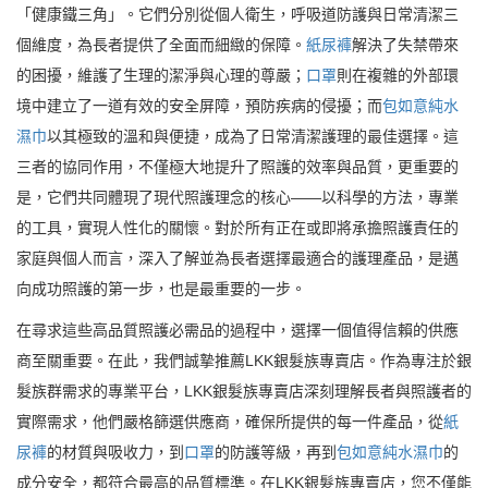
「健康鐵三角」。它們分別從個人衛生，呼吸道防護與日常清潔三
個維度，為長者提供了全面而細緻的保障。
紙尿褲
解決了失禁帶來
的困擾，維護了生理的潔淨與心理的尊嚴；
口罩
則在複雜的外部環
境中建立了一道有效的安全屏障，預防疾病的侵擾；而
包如意純水
濕巾
以其極致的溫和與便捷，成為了日常清潔護理的最佳選擇。這
三者的協同作用，不僅極大地提升了照護的效率與品質，更重要的
是，它們共同體現了現代照護理念的核心——以科學的方法，專業
的工具，實現人性化的關懷。對於所有正在或即將承擔照護責任的
家庭與個人而言，深入了解並為長者選擇最適合的護理產品，是邁
向成功照護的第一步，也是最重要的一步。
在尋求這些高品質照護必需品的過程中，選擇一個值得信賴的供應
商至關重要。在此，我們誠摯推薦LKK銀髮族專賣店。作為專注於銀
髮族群需求的專業平台，LKK銀髮族專賣店深刻理解長者與照護者的
實際需求，他們嚴格篩選供應商，確保所提供的每一件產品，從
紙
尿褲
的材質與吸收力，到
口罩
的防護等級，再到
包如意純水濕巾
的
成分安全，都符合最高的品質標準。在LKK銀髮族專賣店，您不僅能