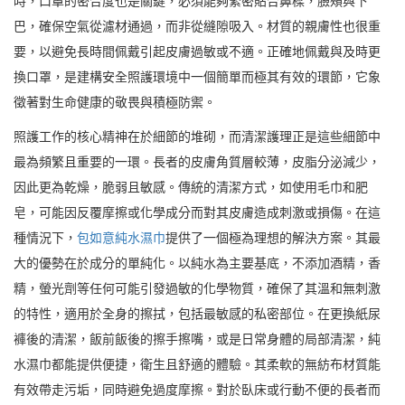
時，口罩的密合度也是關鍵，必須能夠緊密貼合鼻樑，臉頰與下
巴，確保空氣從濾材通過，而非從縫隙吸入。材質的親膚性也很重
要，以避免長時間佩戴引起皮膚過敏或不適。正確地佩戴與及時更
換口罩，是建構安全照護環境中一個簡單而極其有效的環節，它象
徵著對生命健康的敬畏與積極防禦。
照護工作的核心精神在於細節的堆砌，而清潔護理正是這些細節中
最為頻繁且重要的一環。長者的皮膚角質層較薄，皮脂分泌減少，
因此更為乾燥，脆弱且敏感。傳統的清潔方式，如使用毛巾和肥
皂，可能因反覆摩擦或化學成分而對其皮膚造成刺激或損傷。在這
種情況下，
包如意純水濕巾
提供了一個極為理想的解決方案。其最
大的優勢在於成分的單純化。以純水為主要基底，不添加酒精，香
精，螢光劑等任何可能引發過敏的化學物質，確保了其溫和無刺激
的特性，適用於全身的擦拭，包括最敏感的私密部位。在更換紙尿
褲後的清潔，飯前飯後的擦手擦嘴，或是日常身體的局部清潔，純
水濕巾都能提供便捷，衛生且舒適的體驗。其柔軟的無紡布材質能
有效帶走污垢，同時避免過度摩擦。對於臥床或行動不便的長者而