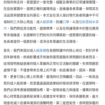
的陪伴與支持，更建基於一套完整，細膩且專業的日常護理實踐。
在這些實踐中，選擇正確的護理用品，是維護長者尊嚴，保障其生
活品質與健康安全的基石。本文旨在深入探討現代長者照護中不可
或缺的三大核心用品：成人
紙尿褲
，防護
口罩
，以及
包如意純水濕
巾
。我們將從其功能性，選擇標準，以及在照護場景中的整合應用
等多個維度，全面解析它們如何共同構築起一道堅實的健康防線，
為長者提供一個更舒適，潔淨且有尊嚴的生活環境。
首先，我們來探討成人
紙尿褲
在長期照護中的核心地位。對於許多
因年齡增長，疾病影響或手術後恢復而面臨失禁問題的長者而言，
這項發明無疑是維持個人尊嚴與正常社交活動的關鍵。失禁問題若
處理不當，不僅會帶來生理上的不適，如皮膚濕疹，感染，褥瘡
等，更會引發心理上的焦慮，羞愧與社交隔離感。因此，一款高品
質的成人紙尿褲，其意義遠遠超過單純的吸收排泄物。在選擇時，
我們必須考慮幾個關鍵指標。第一是吸收能力與速度。優異的吸收
核心材質能迅速將尿液導入底層並牢牢鎖住，保持表層乾爽，最大
限度地減少皮膚與潮濕的接觸時間。第二是透氣性。長時間穿戴的