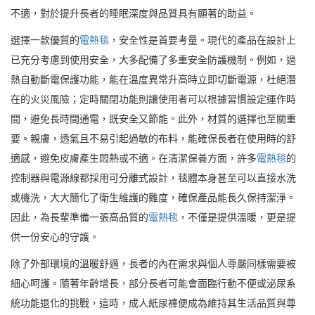
不適，對於提升長者的睡眠深度與品質具有顯著的助益。
選擇一款優質的
電熱毯
，安全性是首要考量。現代的產品在設計上
已充分考慮到使用安全，大多配備了多重安全防護機制。例如，過
熱自動斷電保護功能，能在溫度異常升高時立即切斷電源，杜絕潛
在的火災風險；定時關閉功能則讓使用者可以根據習慣設定運作時
間，避免長時間通電，既安全又節能。此外，材質的選擇也至關重
要。親膚，透氣且不易引起過敏的布料，能確保長者在使用時的舒
適感，避免皮膚產生悶熱或不適。在清潔保養方面，許多
電熱毯
的
控制器與電源線都採用可分離式設計，毯體本身甚至可以直接水洗
或機洗，大大簡化了衛生維護的難度，確保產品能長久保持潔淨。
因此，為長輩準備一張高品質的
電熱毯
，不僅是提供溫暖，更是提
供一份安心的守護。
除了外部環境的溫暖舒適，長者的內在需求與個人尊嚴同樣需要被
細心呵護。隨著年齡增長，部分長者可能會面臨行動不便或泌尿系
統功能退化的挑戰，這時，成人紙尿褲便成為維持其生活品質與尊