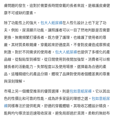
膚問題的發生，這對於需要長時間穿戴的長者來說，是維護皮膚健
康不可或缺的要素。
除了功能性上的強大，
包大人紙尿褲
在人性化設計上也下足了功
夫。例如，尿濕顯示功能，讓照護者可以一目了然地判斷是否需要
更換，無需頻繁打擾長者，既方便了護理，也維護了使用者的尊
嚴。其材質柔軟親膚，穿戴起來舒適度高，不會對皮膚造成摩擦或
刺激。對於不同需求的使用者，
包大人紙尿褲
也提供了多樣化的產
品線，從黏貼型到褲型，從日間使用到夜間加強型，消費者可以根
據長者的活動能力，失禁程度以及使用場景，選擇最為合適的產
品。這種精細化的產品分類，體現了品牌對使用者個體差異的尊重
與深刻理解。
市場上另一個備受推崇的優質選擇，則是
包如意紙尿褲
。它以其出
色的性價比和可靠的性能，成為許多家庭的理想之選。
包如意紙尿
褲
同樣專注於提供乾爽，舒適的穿戴體驗。其吸收芯體設計精良，
能夠均勻導流並迅速吸收尿液，避免局部過於濕潤。柔軟的無紡布