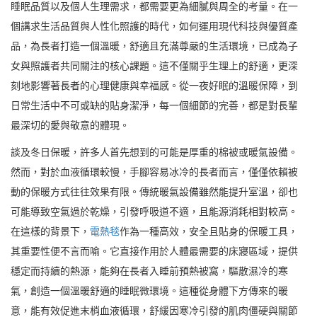
睡眠品質以及個人生理需求，都需要更為細膩與周全的考量。在一
個講求生活品質與人性化照護的時代，如何運用現代科技與優質產
品，為長者打造一個溫暖，舒適且充滿尊嚴的生活環境，已成為子
女與照護者共同關注的核心課題。這不僅關乎生理上的舒適，更深
刻地影響著長者的心理健康與幸福感。從一夜好眠的溫暖保障，到
日常生活中不可或缺的貼身潔淨，每一個細節的完善，都是對長輩
最深切的愛與敬意的體現。
談及冬日保暖，許多人首先想到的可能是厚重的棉被或暖氣設備。
然而，對於血液循環較慢，手腳容易冰冷的長者而言，僅僅依賴被
動的保暖方式往往效果有限。傳統暖氣設備雖然能提升室溫，卻也
可能導致空氣過於乾燥，引發呼吸道不適，且能源消耗相對較高。
在這樣的背景下，
電熱毯
作為一種高效，安全且貼身的保暖工具，
其重要性便不言而喻。它直接作用於人體最需要的床寢區域，提供
穩定而持續的熱源，能夠在長者入睡前預熱被窩，驅散濕冷的寒
氣，創造一個溫暖舒適的睡眠微環境。這種從身體下方傳來的暖
意，能有效促進末梢血液循環，舒緩因寒冷引發的肌肉僵硬與關節