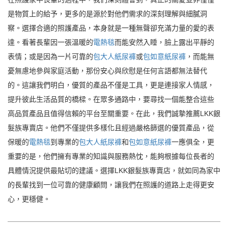
是物質上的給予，更多的是源於對他們需求的深刻理解與細膩洞
察。選擇合適的照護產品，本身就是一種無聲卻充滿力量的愛的表
達。看著長輩因一張溫暖的
電熱毯
而能安然入睡，臉上露出平靜的
表情；或是因為一片可靠的
包大人紙尿褲
或
包如意紙尿褲
，而能無
憂無慮地參與家庭活動，那份安心與欣慰是任何言語都無法替代
的。這讓我們明白，優質的產品不僅是工具，更是連接家人情感，
提升彼此生活品質的橋樑。在眾多通路中，要尋找一個能整合這些
高品質產品且值得信賴的平台至關重要。在此，我們誠摯推薦LKK銀
髮族專賣店。他們不僅提供多樣化且經過嚴格篩選的優質產品，從
保暖的
電熱毯
到專業的
包大人紙尿褲
和
包如意紙尿褲
一應俱全，更
重要的是，他們擁有專業的知識與服務熱忱，能夠根據每位長者的
具體情況提供最貼切的建議。選擇LKK銀髮族專賣店，就如同為家中
的長輩找到一位可靠的健康顧問，讓我們在照護的道路上走得更安
心，更穩健。