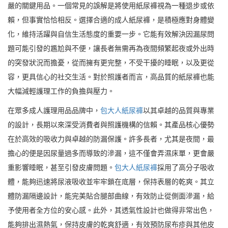
嚴的關鍵用品。一個常見的誤解是將使用紙尿褲視為一種退步或依
賴，但事實恰恰相反。選擇合適的成人紙尿褲，是積極應對身體變
化，維持活躍與自信生活態度的重要一步。它能有效解決因漏尿問
題可能引發的尷尬與不便，讓長者無需再為夜間頻繁起夜或外出時
的突發狀況而擔憂，從而擁有更完整，不受干擾的睡眠，以及更從
容，更具信心的社交生活。對於照護者而言，高品質的紙尿褲也能
大幅減輕護理工作的負擔與壓力。
在眾多成人護理用品品牌中，
包大人紙尿褲
以其卓越的品質與專業
的設計，長期以來深受消費者與照護機構的信賴。其產品核心優勢
在於高效的吸收力與卓越的防漏保護。許多長者，尤其是夜間，最
擔心的便是因尿量過多而導致的滲漏，這不僅會弄濕床單，更會嚴
重影響睡眠，甚至引發皮膚問題。
包大人紙尿褲
採用了高分子吸收
體，能夠迅速將尿液吸收並牢牢鎖在底層，保持表層的乾爽。其立
體防漏隔邊設計，能完美貼合腿部曲線，有效防止從側面滲漏，給
予使用者全方位的安心感。此外，其透氣性設計也做得非常出色，
能夠排出濕熱氣，保持皮膚的乾爽舒適，有效預防尿布疹與其他皮