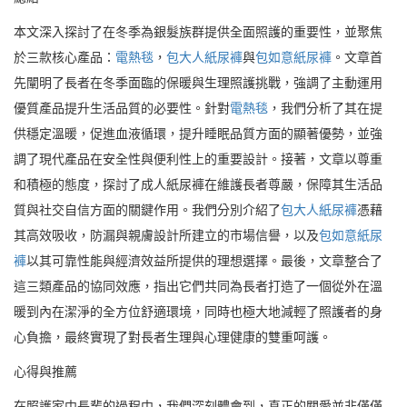
本文深入探討了在冬季為銀髮族群提供全面照護的重要性，並聚焦
於三款核心產品：
電熱毯
，
包大人紙尿褲
與
包如意紙尿褲
。文章首
先闡明了長者在冬季面臨的保暖與生理照護挑戰，強調了主動運用
優質產品提升生活品質的必要性。針對
電熱毯
，我們分析了其在提
供穩定溫暖，促進血液循環，提升睡眠品質方面的顯著優勢，並強
調了現代產品在安全性與便利性上的重要設計。接著，文章以尊重
和積極的態度，探討了成人紙尿褲在維護長者尊嚴，保障其生活品
質與社交自信方面的關鍵作用。我們分別介紹了
包大人紙尿褲
憑藉
其高效吸收，防漏與親膚設計所建立的市場信譽，以及
包如意紙尿
褲
以其可靠性能與經濟效益所提供的理想選擇。最後，文章整合了
這三類產品的協同效應，指出它們共同為長者打造了一個從外在溫
暖到內在潔淨的全方位舒適環境，同時也極大地減輕了照護者的身
心負擔，最終實現了對長者生理與心理健康的雙重呵護。
心得與推薦
在照護家中長輩的過程中，我們深刻體會到，真正的關愛並非僅僅