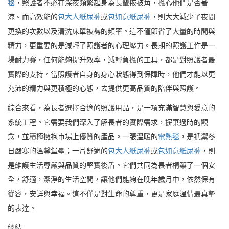
毯
，照護者不必在深夜頻繁起身為長輩掖被角，擔心他們是否著
涼。而高效能的
包大人紙尿褲
或
包如意紙尿褲
，則大大減少了夜間
更換的次數以及清洗床單被褥的頻率。這不僅節省了大量的時間與
精力，更重要的是減輕了照護者的心理壓力。長期的照護工作是一
場耐力賽，任何能夠提升效率，減輕負擔的工具，都是對照護者最
實際的支持。當照護者自身的身心狀態得到保障時，他們才能以更
充沛的精力與更積極的心態，去提供更高品質的陪伴與照護。
綜合來看，為長者選擇合適的照護用品，是一項充滿智慧與愛意的
系統工程。它需要我們深入了解長者的實際需求，摒棄過時的觀
念，並積極擁抱市場上優質的產品。一張溫暖的
電熱毯
，是抵禦冬
日嚴寒的溫馨堡壘；一片舒適的
包大人紙尿褲
或
包如意紙尿褲
，則
是維護生活尊嚴與品質的堅實後盾。它們共同為長者構築了一個安
全，舒適，潔淨的生活空間，讓他們能夠在晚年歲月中，依然保有
從容，安詳與幸福。這不僅是對生命的尊重，更是家庭溫情最真摯
的表達。
總結