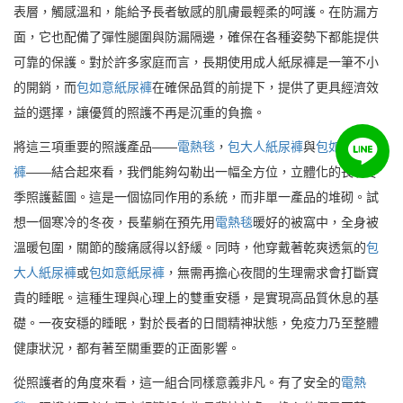
表層，觸感溫和，能給予長者敏感的肌膚最輕柔的呵護。在防漏方
面，它也配備了彈性腿圍與防漏隔邊，確保在各種姿勢下都能提供
可靠的保護。對於許多家庭而言，長期使用成人紙尿褲是一筆不小
的開銷，而
包如意紙尿褲
在確保品質的前提下，提供了更具經濟效
益的選擇，讓優質的照護不再是沉重的負擔。
將這三項重要的照護產品——
電熱毯
，
包大人紙尿褲
與
包如意紙尿
褲
——結合起來看，我們能夠勾勒出一幅全方位，立體化的長者冬
季照護藍圖。這是一個協同作用的系統，而非單一產品的堆砌。試
想一個寒冷的冬夜，長輩躺在預先用
電熱毯
暖好的被窩中，全身被
溫暖包圍，關節的酸痛感得以舒緩。同時，他穿戴著乾爽透氣的
包
大人紙尿褲
或
包如意紙尿褲
，無需再擔心夜間的生理需求會打斷寶
貴的睡眠。這種生理與心理上的雙重安穩，是實現高品質休息的基
礎。一夜安穩的睡眠，對於長者的日間精神狀態，免疫力乃至整體
健康狀況，都有著至關重要的正面影響。
從照護者的角度來看，這一組合同樣意義非凡。有了安全的
電熱