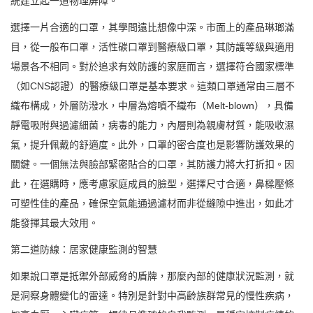
統建立起一道物理屏障。
選擇一片合適的口罩，其學問遠比想像中深。市面上的產品琳瑯滿
目，從一般布口罩，活性碳口罩到醫療級口罩，其防護等級與適用
場景各不相同。對於追求有效防護的家庭而言，選擇符合國家標準
（如CNS認證）的醫療級口罩是基本要求。這類口罩通常由三層不
織布構成，外層防潑水，中層為熔噴不織布（Melt-blown），具備
靜電吸附與過濾細菌，病毒的能力，內層則為親膚材質，能吸收濕
氣，提升佩戴的舒適度。此外，口罩的密合度也是影響防護效果的
關鍵。一個無法與臉部緊密貼合的口罩，其防護力將大打折扣。因
此，在選購時，應考慮家庭成員的臉型，選擇尺寸合適，鼻樑壓條
可塑性佳的產品，確保空氣能通過濾材而非從縫隙中進出，如此才
能發揮其最大效用。
第二道防線：居家健康監測的智慧
如果說口罩是抵禦外部威脅的盾牌，那麼內部的健康狀況監測，就
是洞察身體變化的雷達。特別是針對中高齡族群常見的慢性疾病，