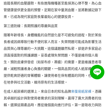
追蹤長期的血壓趨勢，有些進階機種甚至能偵測心律不整，為心血
管健康提供更全面的預警。定期在家中量測血壓，並將數據記錄下
來，已成為現代家庭對長輩最貼心的健康投資。
第三道防線：長期照護的尊嚴與品質
隨著年齡增長，身體機能的自然退化是不可避免的過程。對於某些
長者或因病導致行動不便的家人而言，失禁問題可能成為影響生活
品質與心理尊嚴的一大挑戰。這個議題雖然私密，卻是許多家庭必
須直接面對的照護課題。妥善處理失禁問題，不僅是維持個人衛
生，預防皮膚併發症（如尿布疹，褥瘡）的需要，更是維護患者尊
嚴，減輕照護者身心負擔的關鍵。一個高品質的成人紙尿褲，能夠
提供乾爽舒適的穿著體驗，讓使用者在保有體面的同時，也能更自
在地參與社交活動，維持原有的生活樣貌。
在成人紙尿褲的選擇上，來自日本的知名品牌
來復易紙尿褲
，憑藉
其卓越的設計與對使用者需求的深刻理解，贏得了廣大消費者的信
賴。選擇這類產品時，應從幾個面向進行評估。第一是吸收力與防