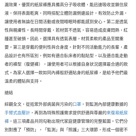
漏效果。優質的紙尿褲應具備高分子吸收體，能迅速吸收並鎖住尿
液，保持表面乾爽，同時搭配立體防漏側邊設計，有效防止外漏，
讓使用者無論在日間活動或夜間睡眠時都能感到安心。第二是透氣
性與親膚性。長時間穿戴，若材質不透氣，容易造成皮膚悶熱，紅
腫甚至破損。因此，選擇具有透氣表層，材質柔軟的產品至關重
要。第三是穿戴的便利性與合身度。針對不同活動能力的長輩，產
品設計也有所區別，例如有適合臥床者的黏貼型，以及適合能走動
者的褲型（復健褲），讓使用者可以根據自身狀況選擇最合適的款
式。為家人選擇一款如同內褲般舒適貼身的紙尿褲，是給予他們最
溫柔的體貼與支持。
總結
綜觀全文，從抵禦外部病菌與污染的
口罩
，到監測內部健康數據的
手臂式血壓計
，再到為特殊照護需求提供舒適與尊嚴的
來復易紙尿
褲
，這三項產品共同勾勒出現代家庭健康管理的完整藍圖。它們分
別對應了「預防」，「監測」與「照護」三大環節，形成一個密不