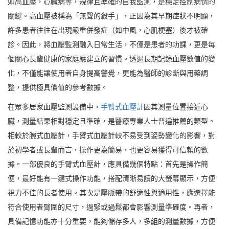
如高血壓，心臟病等，規律且準確的自我監測，是穩定控制病情的
關鍵。高血壓被稱為「無聲的殺手」，正因為其早期症狀不明顯，
許多患者往往在出現嚴重併發症（如中風，心肌梗塞）後才被確
診。因此，將血壓監測融入日常生活，不僅是患者的功課，更是每
個關心長輩健康的家庭應建立的習慣。透過長期記錄血壓數值的變
化，不僅能讓使用者自身提高警覺，更能為醫師的診斷與用藥調
整，提供極具價值的參考數據。
在眾多居家血壓監測設備中，
手臂式血壓計
因其測量位置接近心
臟，測量結果相對穩定且準確，是醫療專業人士普遍推薦的類型。
相較於腕式血壓計，手臂式血壓計較不易受到姿勢變化的影響，對
於初學者或長輩而言，操作更為簡易，也更容易獲得可信賴的數
據。一部優良的手臂式血壓計，應具備幾個特點：首先是操作簡
便，最好能有一鍵式操作功能，搭配清晰易讀的大螢幕顯示，方便
視力不佳的長者使用。其次是壓脈帶的舒適性與適用性，應選擇能
符合使用者臂圍的尺寸，過緊或過鬆都會影響測量準確度。再者，
具備記憶功能亦十分重要，能夠儲存多人，多組的測量數據，方便