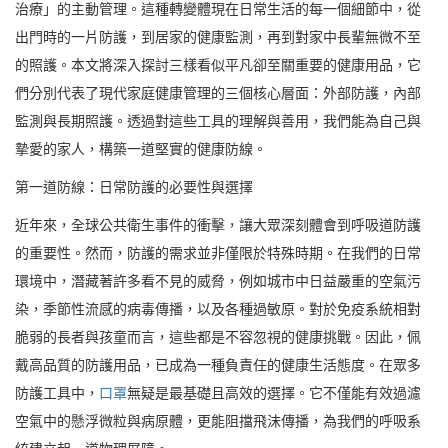
治療」的主動管理。這種轉變體現在日常生活的每一個細節中，從
出門時的一片防護，到居家的健康監測，再到對家中長輩無微不至
的照護。本文將深入探討三樣看似平凡卻至關重要的健康用品，它
們分別代表了現代家庭健康管理的三個核心層面：外部防護，內部
監測與長期照護。透過對這些工具的理解與善用，我們能為自己與
摯愛的家人，構築一道堅實的健康防線。
第一道防線：日常防護的必要性與選擇
近年來，全球公共衛生事件的衝擊，讓大眾深刻體會到呼吸道防護
的重要性。然而，防護的需求並非僅限於特殊時期。在我們的日常
環境中，潛藏著許多看不見的威脅，例如城市中日益嚴重的空氣污
染，季節性流感的病毒傳播，以及各種過敏原。對於免疫系統相對
脆弱的長者與孩童而言，這些都是不容忽視的健康挑戰。因此，佩
戴高品質的防護用品，已成為一種負責任的健康生活態度。在眾多
防護工具中，
口罩
無疑是最基礎且高效的選擇。它不僅能有效過濾
空氣中的懸浮微粒與病原體，更能阻擋飛沫傳播，為我們的呼吸系