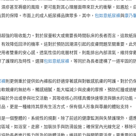
，濕疹甚至褥瘡的風險，更可能對其心理層面帶來巨大的衝擊，如尷尬，
品質的保障。市面上的成人紙尿褲品牌眾多，其中，
包如意紙尿褲
與
康乃
與超強的吸收能力。對於尿量較大或需要長時間臥床的長者而言，這款紙
，有效降低回滲的機率。這對於預防因潮濕引起的皮膚問題至關重要。此
使用者雙重的安心感。透氣性佳的底層材質，則能排出內部濕氣，維持穿
保了護理的及時性。選擇
包如意紙尿褲
，等同於為長者建構了一道牢固的
尿褲
則更側重於提供如內褲般的舒適穿著感與對敏感肌膚的呵護。對於仍
柔軟親膚的無紡布，觸感細膩，能大幅減少與皮膚的摩擦，預防紅腫或過
無礙於外出或參與社交活動。其吸收核心同樣具備快速導流與鎖水的功能
產品，更是一種維持其原有生活方式，保有個人形象與尊嚴的體貼支持。
應是一個整體的，系統性的規劃。除了前述的健康監測與失禁護理外，還
的區域，如浴室，走廊，加裝扶手與防滑設施；確保室內光線充足，移除
並協助長者進行能力所及的肢體活動，維持肌力與關節靈活度。更重要的