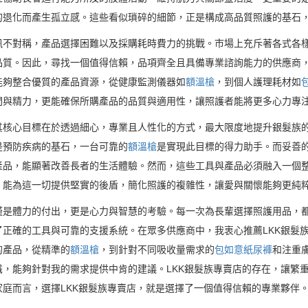
的退化而產生孤立感。這些看似瑣碎的細節，正是構成高品質照護的基石
訊不對稱，產品選擇困難以及採購耗時費力的挑戰。市場上充斥著各式各
品質。因此，尋找一個值得信賴，品項齊全且具備專業諮詢能力的供應商
能夠整合優質的產品資源，從健康監測儀器如
額溫槍
，到個人護理耗材如
間與精力，更能確保所購產品的品質與適用性，讓照護者能將更多心力專
其核心目標在於透過細心，專業且人性化的方式，最大限度地提升銀髮族
是預防疾病的基石，一台可靠的
額溫槍
是實現此目標的得力助手。而妥善
產品，能顯著改善長者的生活體驗。然而，這些工具與產品必須融入一個
，能為這一切提供堅實的後盾，簡化照護的複雜性，讓愛與關懷能夠更純
僅是體力的付出，更是心力與智慧的考驗。每一次為長輩選擇照護用品，
正確的工具與可靠的支援系統。在眾多供應商中，我衷心推薦LKK銀髮
的產品，從精準的
額溫槍
，到針對不同吸收量需求的
包如意紙尿褲
和注重
，能夠針對我的需求提供中肯的建議。LKK銀髮族專賣店的存在，讓繁
庭而言，選擇LKK銀髮族專賣店，就是選擇了一個值得信賴的專業夥伴