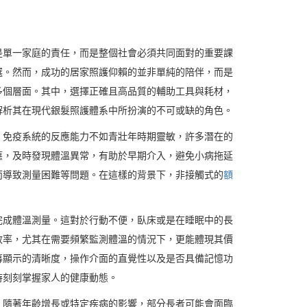
是單一家庭的責任，而是整個社會必須共同面對的重要課
選。然而，成功的居家照護仰賴的並非單純的陪伴，而是
多個層面。其中，選擇正確且高品質的輔助工具與耗材，
解析其在現代銀髮照護體系中所扮演的不可或缺的角色。
，免疫系統的反應能力不如青壯年時期靈敏，許多潛在的
應，及時發現體溫異常，有助於早期介入，避免小病拖延
而導致測量困難等問題。在這樣的背景下，非接觸式的
額
完成體溫測量。這對於行動不便，臥床或是在睡眠中的長
效率，尤其在需要頻繁監測體溫的情況下，更能體現其價
幕顯示的清晰度，操作介面的直覺性以及是否具備記憶功
時刻刻掌握家人的健康動態。
。隨著年齡增長或特定疾病的影響，部分長者可能會面臨