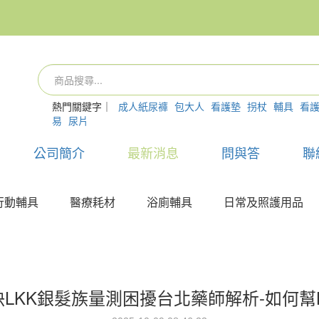
熱門關鍵字｜
成人紙尿褲
包大人
看護墊
拐杖
輔具
看
易
尿片
公司簡介
最新消息
問與答
聯
行動輔具
醫療耗材
浴廁輔具
日常及照護用品
決LKK銀髮族量測困擾台北藥師解析-如何幫L