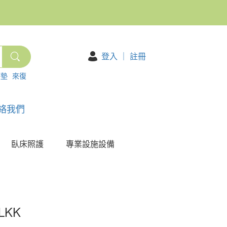
登入
｜
註冊
護墊
來復
絡我們
臥床照護
專業設施設備
KK