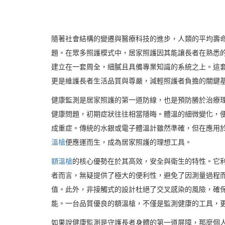
隨著社會結構的變遷與醫療科技的進步，人類的平均壽
題。在眾多照護模式中，居家照護因其能讓長者在熟悉
建立在一套周全，細膩且具備專業知識的系統之上。這
更是維護長者生活品質與尊嚴，減輕照護者負擔的關鍵
健康監測是居家照護的第一道防線，也是預防勝於治療
健康問題，初期症狀往往相當隱晦。體溫的細微變化，
成重症。傳統的水銀或電子體溫計雖然準確，但在應用
溫槍
便應運而生，成為居家照護的理想工具。
額溫槍
的核心優勢在於其高效，安全與衛生的特性。它
者而言，無疑提供了極大的便利性，避免了因測量過程
值。此外，非接觸式的設計杜絕了交叉感染的風險，確
能。一台品質優良的額溫槍，不僅是監測健康的工具，
如果說健康監測是守護長者身體的第一道屏障，那麼個