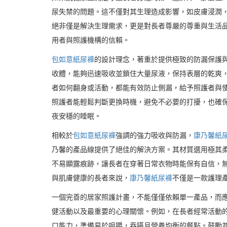
尿失禁的問題。這不僅對其生理造成影響，如皮膚浸潤
絕非僅是解決生理需求，更是對長者尊嚴的尊重與生活
用者與照護機構的信賴。
包如意紙尿褲
的設計理念，著重於提供極致的防漏保護
收體，能夠迅速吸收並鎖住大量尿液，保持表層的乾爽
者如何翻身或活動，都能有效防止側漏，給予照護者與
照護者能輕鬆判斷更換時機，避免不必要的打擾，也確
夜安穩的睡眠。
相較於
包如意紙尿褲
強調的強力吸收與防漏，
康乃馨紙
乃馨的產品線提供了絕佳的解決方案。其材質選用極其
不易顯露痕跡，讓長者在穿著日常衣物時能保有自信，
與肌膚健康的長者來說，
康乃馨紙尿褲
不僅是一款護理
一個完善的居家照護計畫，不能僅僅依賴單一產品，而
健活動以及最重要的心理關懷。例如，在長者經常活動
口能力，準備易於咀嚼，吞嚥且營養均衡的餐點。鼓勵