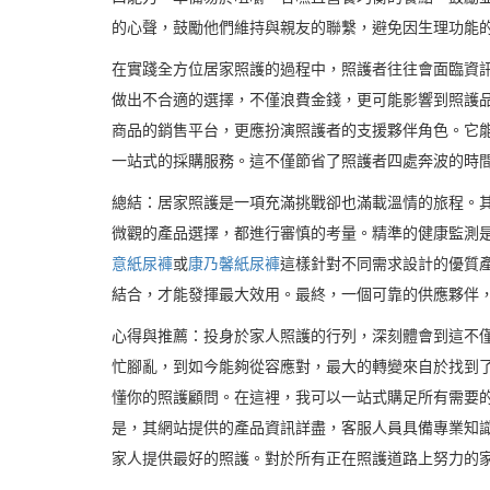
的心聲，鼓勵他們維持與親友的聯繫，避免因生理功能
在實踐全方位居家照護的過程中，照護者往往會面臨資
做出不合適的選擇，不僅浪費金錢，更可能影響到照護
商品的銷售平台，更應扮演照護者的支援夥伴角色。它
一站式的採購服務。這不僅節省了照護者四處奔波的時
總結：居家照護是一項充滿挑戰卻也滿載溫情的旅程。
微觀的產品選擇，都進行審慎的考量。精準的健康監測
意紙尿褲
或
康乃馨紙尿褲
這樣針對不同需求設計的優質
結合，才能發揮最大效用。最終，一個可靠的供應夥伴
心得與推薦：投身於家人照護的行列，深刻體會到這不
忙腳亂，到如今能夠從容應對，最大的轉變來自於找到了
懂你的照護顧問。在這裡，我可以一站式購足所有需要
是，其網站提供的產品資訊詳盡，客服人員具備專業知識
家人提供最好的照護。對於所有正在照護道路上努力的家