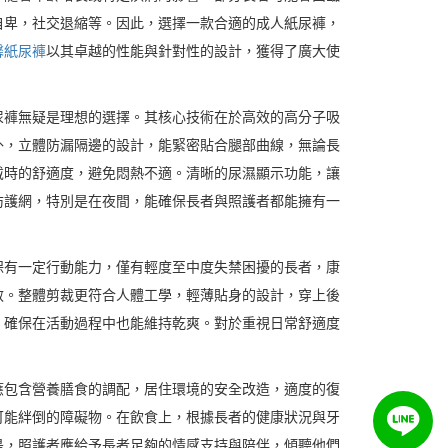
自卑，社交退縮等。因此，選擇一款合適的成人紙尿褲，
馨紙尿褲
以其卓越的性能與針對性的設計，獲得了廣大使
尿褲無疑是理想的選擇。其核心技術在於高效的高分子吸
外，立體防漏隔邊的設計，能緊密貼合腿部曲線，無論長
戴時的舒適度，避免悶熱不適。清晰的尿濕顯示功能，讓
防護網，特別是在夜間，能確保長者與照護者都能擁有一
保有一定行動能力，僅有輕度至中度失禁困擾的長者，康
敏。整體剪裁更符合人體工學，輕薄貼身的設計，穿上後
，確保在活動過程中也能維持乾爽。對於重視日常舒適度
應包含營養膳食的調配，居住環境的安全改造，適度的復
可能絆倒的障礙物。在飲食上，根據長者的健康狀況與牙
是，照護者應給予長者足夠的情感支持與陪伴，傾聽他們