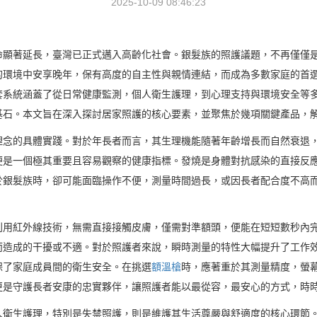
2025-10-09 08:46:23
命顯著延長，臺灣已正式邁入高齡化社會。銀髮族的照護議題，不再僅僅
的環境中安享晚年，保有高度的自主性與親情連結，而成為多數家庭的首
套系統涵蓋了從日常健康監測，個人衛生護理，到心理支持與環境安全等
基石。本文旨在深入探討居家照護的核心要素，並聚焦於幾項關鍵產品，
理念的具體實踐。對於年長者而言，其生理機能隨著年齡增長而自然衰退
便是一個極其重要且容易觀察的健康指標。發燒是身體對抗感染的直接反
於銀髮族時，卻可能面臨操作不便，測量時間過長，或因長者配合度不高
利用紅外線技術，無需直接接觸皮膚，僅需對準額頭，便能在短短數秒內
而造成的干擾或不適。對於照護者來說，瞬時測量的特性大幅提升了工作
保了家庭成員間的衛生安全。在挑選
額溫槍
時，應著重於其測量精度，螢
更是守護長者安康的忠實夥伴，讓照護者能以最從容，最安心的方式，時
人衛生護理，特別是失禁照護，則是維護其生活尊嚴與舒適度的核心環節