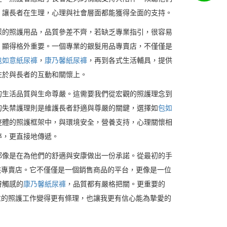
，讓長者在生理，心理與社會層面都能獲得全面的支持。
樣的照護用品，品質參差不齊，若缺乏專業指引，很容易
，顯得格外重要。一個專業的銀髮用品專賣店，不僅僅是
包如意紙尿褲
，
康乃馨紙尿褲
，再到各式生活輔具，提供
注於與長者的互動和關懷上。
的生活品質與生命尊嚴。這需要我們從宏觀的照護理念到
的失禁護理則是維護長者舒適與尊嚴的關鍵，選擇如
包如
整體的照護框架中，與環境安全，營養支持，心理關懷相
粹，更直接地傳遞。
都像是在為他們的舒適與安康做出一份承諾。從最初的手
族專賣店。它不僅僅是一個銷售商品的平台，更像是一位
膚觸感的
康乃馨紙尿褲
，品質都有嚴格把關。更重要的
重的照護工作變得更有條理，也讓我更有信心能為摯愛的
。