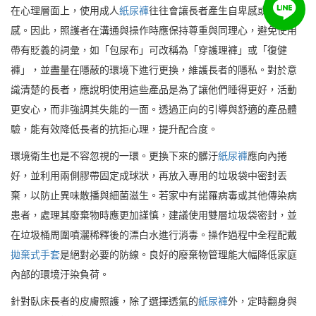
在心理層面上，使用成人
紙尿褲
往往會讓長者產生自卑感或退化
感。因此，照護者在溝通與操作時應保持尊重與同理心，避免使用
帶有貶義的詞彙，如「包尿布」可改稱為「穿護理褲」或「復健
褲」，並盡量在隱蔽的環境下進行更換，維護長者的隱私。對於意
識清楚的長者，應說明使用這些產品是為了讓他們睡得更好，活動
更安心，而非強調其失能的一面。透過正向的引導與舒適的產品體
驗，能有效降低長者的抗拒心理，提升配合度。
環境衛生也是不容忽視的一環。更換下來的髒汙
紙尿褲
應向內捲
好，並利用兩側膠帶固定成球狀，再放入專用的垃圾袋中密封丟
棄，以防止異味散播與細菌滋生。若家中有諾羅病毒或其他傳染病
患者，處理其廢棄物時應更加謹慎，建議使用雙層垃圾袋密封，並
在垃圾桶周圍噴灑稀釋後的漂白水進行消毒。操作過程中全程配戴
拋棄式手套
是絕對必要的防線。良好的廢棄物管理能大幅降低家庭
內部的環境汙染負荷。
針對臥床長者的皮膚照護，除了選擇透氣的
紙尿褲
外，定時翻身與