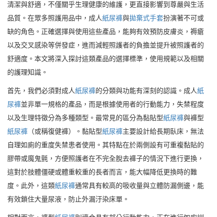
清潔與舒適，不僅關乎生理健康的維護，更直接影響到尊嚴與生活
品質。在眾多照護用品中，成人
紙尿褲
與
拋棄式手套
扮演著不可或
缺的角色。正確選擇與使用這些產品，能夠有效預防皮膚炎，褥瘡
以及交叉感染等併發症，進而減輕照護者的負擔並提升被照護者的
舒適度。本文將深入探討這類產品的選擇標準，使用規範以及相關
的護理知識。
首先，我們必須對成人
紙尿褲
的分類與功能有深刻的認識。成人
紙
尿褲
並非單一規格的產品，而是根據使用者的行動能力，失禁程度
以及生理特徵分為多種類型。最常見的區分為黏貼型
紙尿褲
與褲型
紙尿褲
（或稱復健褲）。黏貼型
紙尿褲
主要設計給長期臥床，無法
自理如廁的重度失禁患者使用。其特點在於兩側設有可重複黏貼的
膠帶或魔鬼氈，方便照護者在不完全脫去褲子的情況下進行更換，
這對於肢體僵硬或體重較重的長者而言，能大幅降低更換時的難
度。此外，這類
紙尿褲
通常具有較高的吸收量與立體防漏側邊，能
有效鎖住大量尿液，防止外漏汙染床單。