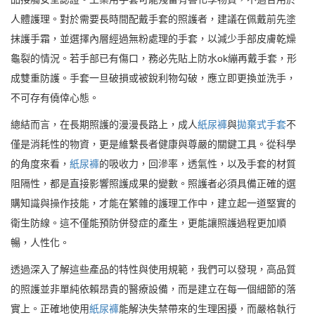
人體護理。對於需要長時間配戴手套的照護者，建議在佩戴前先塗
抹護手霜，並選擇內層經過無粉處理的手套，以減少手部皮膚乾燥
龜裂的情況。若手部已有傷口，務必先貼上防水ok繃再戴手套，形
成雙重防護。手套一旦破損或被銳利物勾破，應立即更換並洗手，
不可存有僥倖心態。
總結而言，在長期照護的漫漫長路上，成人
紙尿褲
與
拋棄式手套
不
僅是消耗性的物資，更是維繫長者健康與尊嚴的關鍵工具。從科學
的角度來看，
紙尿褲
的吸收力，回滲率，透氣性，以及手套的材質
阻隔性，都是直接影響照護成果的變數。照護者必須具備正確的選
購知識與操作技能，才能在繁雜的護理工作中，建立起一道堅實的
衛生防線。這不僅能預防併發症的產生，更能讓照護過程更加順
暢，人性化。
透過深入了解這些產品的特性與使用規範，我們可以發現，高品質
的照護並非單純依賴昂貴的醫療設備，而是建立在每一個細節的落
實上。正確地使用
紙尿褲
能解決失禁帶來的生理困擾，而嚴格執行