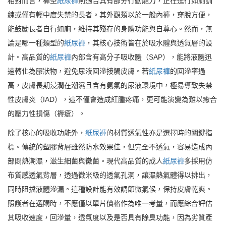
相對而言，褲型
紙尿褲
則適合具有部分行動能力，正在進行如廁訓
練或僅有輕中度失禁的長者。其外觀類以於一般內褲，穿脫方便，
能鼓勵長者自行如廁，維持其殘存的身體功能與自尊心。然而，無
論是哪一種類型的
紙尿褲
，其核心技術皆在於吸水體與透氣層的設
計。高品質的
紙尿褲
內部含有高分子吸收體（SAP），能將液體迅
速轉化為膠狀物，避免尿液回滲接觸皮膚。若
紙尿褲
的回滲率過
高，皮膚長期浸潤在潮濕且含有氨氣的尿液環境中，極易導致失禁
性皮膚炎（IAD），這不僅會造成紅腫疼痛，更可能演變為難以癒合
的壓力性損傷（褥瘡）。
除了核心的吸收功能外，
紙尿褲
的材質透氣性亦是選擇時的關鍵指
標。傳統的塑膠背層雖然防水效果佳，但完全不透氣，容易造成內
部悶熱潮濕，滋生細菌與黴菌。現代高品質的成人
紙尿褲
多採用仿
布質感透氣背層，透過微米級的透氣孔洞，讓濕熱氣體得以排出，
同時阻擋液體滲漏。這種設計能有效調節微氣候，保持皮膚乾爽。
照護者在選購時，不應僅以單片價格作為唯一考量，而應綜合評估
其吸收速度，回滲量，透氣度以及是否具有除臭功能，因為劣質產