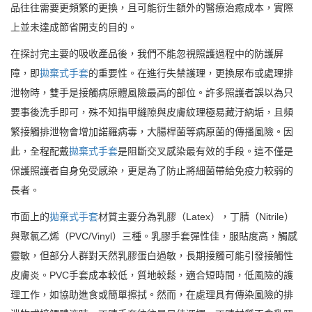
品往往需要更頻繁的更換，且可能衍生額外的醫療治癒成本，實際
上並未達成節省開支的目的。
在探討完主要的吸收產品後，我們不能忽視照護過程中的防護屏
障，即
拋棄式手套
的重要性。在進行失禁護理，更換尿布或處理排
泄物時，雙手是接觸病原體風險最高的部位。許多照護者誤以為只
要事後洗手即可，殊不知指甲縫隙與皮膚紋理極易藏汙納垢，且頻
繁接觸排泄物會增加諾羅病毒，大腸桿菌等病原菌的傳播風險。因
此，全程配戴
拋棄式手套
是阻斷交叉感染最有效的手段。這不僅是
保護照護者自身免受感染，更是為了防止將細菌帶給免疫力較弱的
長者。
市面上的
拋棄式手套
材質主要分為乳膠（Latex），丁腈（Nitrile）
與聚氯乙烯（PVC/Vinyl）三種。乳膠手套彈性佳，服貼度高，觸感
靈敏，但部分人群對天然乳膠蛋白過敏，長期接觸可能引發接觸性
皮膚炎。PVC手套成本較低，質地較鬆，適合短時間，低風險的護
理工作，如協助進食或簡單擦拭。然而，在處理具有傳染風險的排