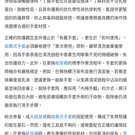
泄物或接觸體液時，丁腈手套往往是最佳選擇。丁腈材質不含乳膠
蛋白，致敏性低，且具有優異的抗化學性與抗穿刺性，能提供更堅
固的防護屏障，防止病毒與細菌穿透。照護者應根據具體的操作情
境選擇合適的手套材質。
正確的防護觀念並非僅止於「有戴手套」，更在於「如何使用」。
拋棄式手套
必須嚴格遵守「單次使用」原則，嚴禁清洗後重複使
用，因為手套表面在清洗過程中會產生肉眼看不見的微細破損，失
去防護效力。此外，在更換
紙尿褲
的標準作業流程中，手套的更換
時機亦有嚴格規定。例如，在移除髒汙尿布並進行清潔後，若需塗
抹藥膏或乳液，建議更換一副新手套，以免將清潔過程中沾染的細
菌塗抹回皮膚上。脫除手套時，應採用「內捲外翻」的方式，將汙
染面包裹在內部，避免皮膚接觸到手套外側的汙染物，脫除後仍須
徹底執行洗手步驟。
綜合來看，成人
紙尿褲
與
拋棄式手套
的搭配使用，構成了失禁照護
的衛生基石。然而，僅有工具是不夠的，還需要配合正確的護理技
術。在更換
紙尿褲
時，應先準備好所有耗材，包括乾淨的尿布，
濕