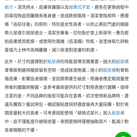
紙巾
，清洗用水，皮膚保護霜以及
拋棄式手套
，避免在更換過程中
因尋找物品而離開長者身邊，造成跌倒風險。清潔會陰部時，應遵
循「由前往後」的原則，特別是女性長者，以防止將肛門處的細菌
帶入尿道引發尿道炎。清潔完畢後，切勿急於穿上新尿布，應先輕
拍皮膚使其乾燥，或使用吹風機（低溫檔）吹乾，並塗抹氧化鋅軟
膏或凡士林作為隔離層，減少尿液對皮膚的刺激。
此外，尺寸的選擇對於
紙尿褲
的效能發揮至關重要。過大的
紙尿褲
會導致側邊與腿部留有空隙，造成尿液側漏；過小的
紙尿褲
則會勒
傷皮膚，影響血液循環，並因摩擦產生破皮。照護者應定期測量使
用者的腰圍與臀圍，並參考廠商提供的尺寸對照表進行選購。值得
注意的是，不同品牌的版型可能存在差異，初次使用新品牌時，建
議先購買少量試用包，確認服貼度與舒適度後再大量採購。對於夜
間尿量較大的長者，可考慮搭配使用「替換式尿片」放入
紙尿褲
中，這不僅能提升總吸收量，夜間更換時僅需抽取尿片，能減少對
長者睡眠的干擾。