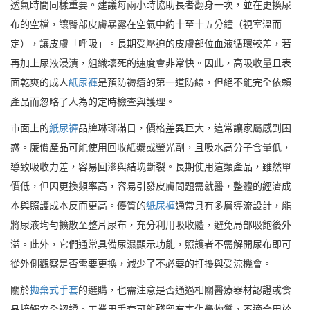
透氣時間同樣重要。建議每兩小時協助長者翻身一次，並在更換尿
布的空檔，讓臀部皮膚暴露在空氣中約十至十五分鐘（視室溫而
定），讓皮膚「呼吸」。長期受壓迫的皮膚部位血液循環較差，若
再加上尿液浸漬，組織壞死的速度會非常快。因此，高吸收量且表
面乾爽的成人
紙尿褲
是預防褥瘡的第一道防線，但絕不能完全依賴
產品而忽略了人為的定時檢查與護理。
市面上的
紙尿褲
品牌琳瑯滿目，價格差異巨大，這常讓家屬感到困
惑。廉價產品可能使用回收紙漿或螢光劑，且吸水高分子含量低，
導致吸收力差，容易回滲與結塊斷裂。長期使用這類產品，雖然單
價低，但因更換頻率高，容易引發皮膚問題需就醫，整體的經濟成
本與照護成本反而更高。優質的
紙尿褲
通常具有多層導流設計，能
將尿液均勻擴散至整片尿布，充分利用吸收體，避免局部吸飽後外
溢。此外，它們通常具備尿濕顯示功能，照護者不需解開尿布即可
從外側觀察是否需要更換，減少了不必要的打擾與受涼機會。
關於
拋棄式手套
的選購，也需注意是否通過相關醫療器材認證或食
品接觸安全認證。工業用手套可能殘留有害化學物質，不適合用於