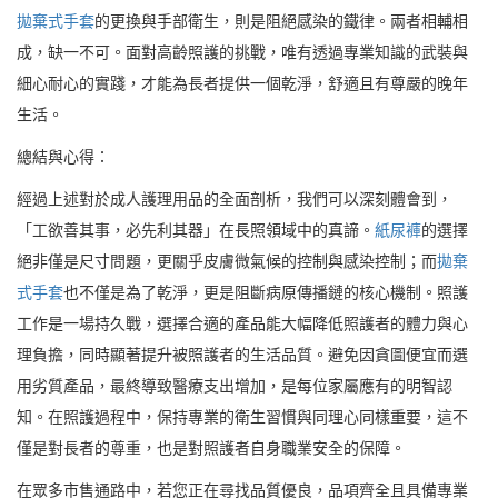
拋棄式手套
的更換與手部衛生，則是阻絕感染的鐵律。兩者相輔相
成，缺一不可。面對高齡照護的挑戰，唯有透過專業知識的武裝與
細心耐心的實踐，才能為長者提供一個乾淨，舒適且有尊嚴的晚年
生活。
總結與心得：
經過上述對於成人護理用品的全面剖析，我們可以深刻體會到，
「工欲善其事，必先利其器」在長照領域中的真諦。
紙尿褲
的選擇
絕非僅是尺寸問題，更關乎皮膚微氣候的控制與感染控制；而
拋棄
式手套
也不僅是為了乾淨，更是阻斷病原傳播鏈的核心機制。照護
工作是一場持久戰，選擇合適的產品能大幅降低照護者的體力與心
理負擔，同時顯著提升被照護者的生活品質。避免因貪圖便宜而選
用劣質產品，最終導致醫療支出增加，是每位家屬應有的明智認
知。在照護過程中，保持專業的衛生習慣與同理心同樣重要，這不
僅是對長者的尊重，也是對照護者自身職業安全的保障。
在眾多市售通路中，若您正在尋找品質優良，品項齊全且具備專業