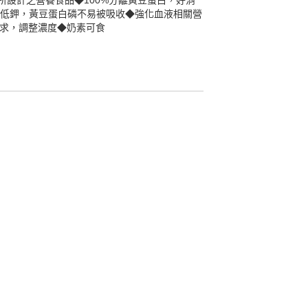
設計之營養食品◆100%分離黃豆蛋白，好消
養◆低鉀，黃豆蛋白磷不易被吸收◆強化血液相關營
需求，調整濃度◆奶素可食