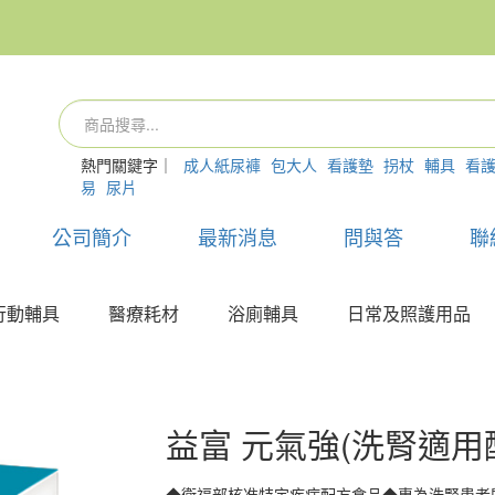
熱門關鍵字｜
成人紙尿褲
包大人
看護墊
拐杖
輔具
看
易
尿片
公司簡介
最新消息
問與答
聯
行動輔具
醫療耗材
浴廁輔具
日常及照護用品
益富 元氣強(洗腎適用