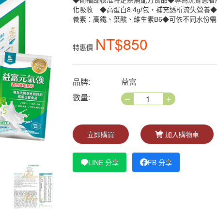
◆衛福部核准特定疾病配方食品◆專為洗腎患者所
化吸收 ◆高蛋白8.4g/包，補充透析流失營
養素：高鐵、葉酸、維生素B6◆可依不同水份
NT$850
特惠價
品牌:
益富
–
+
數量:
立即購買
加入購物車
LINE 分享
FB 分享