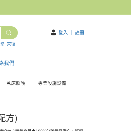
登入
｜
註冊
護墊
來復
絡我們
臥床照護
專業設施設備
配方)