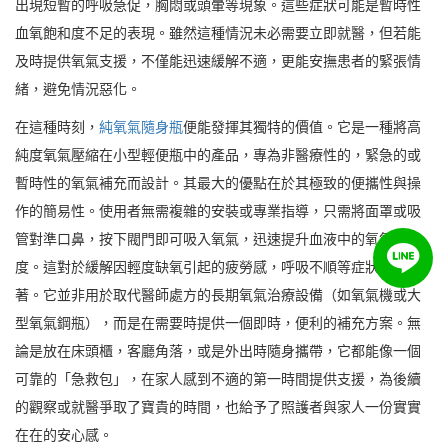
出現短暫的呼吸急促，胸悶或頭暈等現象。這些症狀可能是暫時性
血氧飽和度不足的表現。雖然這種情況未必需要立即就醫，但若能
及時提供氧氣支援，不僅能迅速緩解不適，更能安撫患者的緊張情
緒，避免情況惡化。
在這種時刻，
純氧氣隨身瓶
便能發揮其獨特的價值。它是一種將高
純度氧氣壓縮在小型輕便瓶中的產品，專為非醫療性的，緊急的或
暫時性的氧氣補充而設計。其最大的優點在於其極致的便攜性與操
作的簡易性。使用者無需複雜的安裝或專業指導，只需將面罩或吸
管對準口鼻，按下閥門即可吸入氧氣，迅速提升血液中的氧氣濃
度。這對於緩解因輕度缺氧引起的疲勞感，呼吸不順等症狀效果顯
著。它並非用於取代醫師處方的長期氧氣治療設備（如氧氣機或大
型氧氣鋼瓶），而是在需要時提供一個即時，便利的補充方案。無
論是放在床頭櫃，客廳角落，或是外出時隨身攜帶，它都能像一個
可靠的「急救包」，在家人感到不適的第一時間提供支援，為後續
的觀察或就醫爭取了寶貴的時間，也給予了照護者與家人一份實實
在在的安心感。