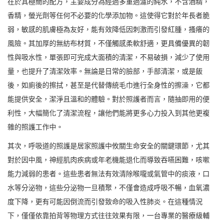
在於其極簡的配方，主要成分為經過多重過濾的純水，不含酒精，
香精，螢光劑等任何不必要的化學添加物。這使得它對於年長者脆
弱，敏感的肌膚極為友好，能有效降低因刺激而引發紅腫，搔癢的
風險。其加厚的無紡布材質，不僅觸感柔軟舒適，更具備優異的韌
性與吸水性，單張即可完成大面積的清潔，不易破損，減少了使用
量，也提升了清潔效率。無論是日常的臉部，手部清潔，或是飯
後，如廁後的擦拭，甚至是代替傳統毛巾進行全身性的擦澡，它都
能提供安全，潔淨且溫和的體驗。對於照護者而言，隨抽即用的便
利性，大幅簡化了清潔流程，讓他們能將更多心力投入到其他更複
雜的照護工作中。
其次，呼吸道的照護是居家照護中攸關生命安全的關鍵環節，尤其
對於因中風，神經肌肉疾病或年老機能退化而導致吞嚥困難，咳嗽
能力減弱的患者。這些患者無法有效清除喉嚨或氣管中的痰液，口
水等分泌物，這些分泌物一旦積聚，不僅會造成呼吸不暢，血氧濃
度下降，更有可能因倒流而引發致命的吸入性肺炎。在這種情況
下，僅僅依靠拍背等物理方式往往效果有限，一台專業的醫療級輔