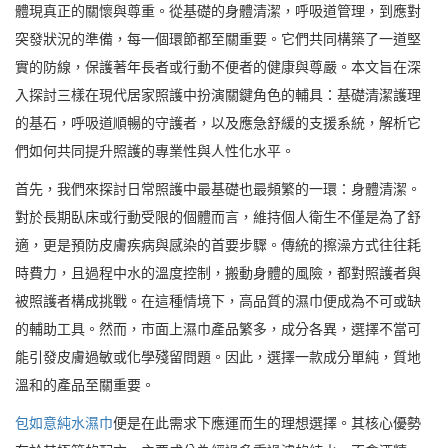
體現真正的關懷與尊重。從基礎的身體清潔，呼吸道管理，到應對
突發狀況的準備，每一個環節都至關重要。它們共同構築了一道堅
實的防線，保護著年長者或行動不便者的健康與尊嚴。本文旨在深
入探討三樣在現代居家照護中扮演關鍵角色的輔具：基礎清潔護理
的基石，呼吸道順暢的守護者，以及應急舒緩的支援系統，解析它
們如何共同提升照護的專業性與人性化水平。
首先，我們來探討日常照護中最基礎也最頻繁的一環：身體清潔。
對於長期臥床或行動受限的個體而言，維持個人衛生不僅是為了舒
適，更是預防皮膚疾病與感染的首要步驟。傳統的擦澡方式往往耗
時費力，且過程中水的溫度控制，搬動身體的風險，都對照護者與
被照護者構成挑戰。在這種情境下，高品質的濕巾便成為不可或缺
的輔助工具。然而，市面上濕巾產品繁多，成分各異，選擇不當可
能引發皮膚過敏或化學殘留問題。因此，選擇一款成分單純，質地
溫和的產品至關重要。
包如意純水濕巾
便是在此需求下應運而生的理想選擇。其核心優勢