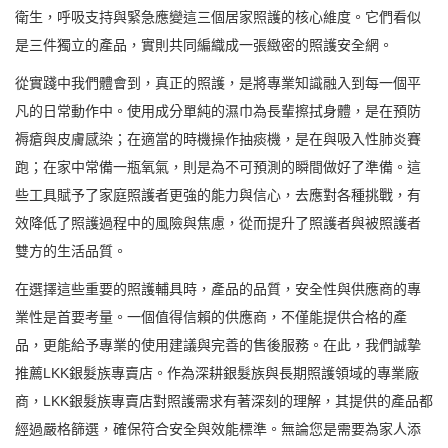
衛生，呼吸支持與緊急應變這三個居家照護的核心維度。它們看似
是三件獨立的產品，實則共同編織成一張緻密的照護安全網。
從實踐中我們體會到，真正的照護，是將專業知識融入到每一個平
凡的日常動作中。使用成分單純的濕巾為長輩擦拭身體，是在預防
褥瘡與皮膚感染；在適當的時機操作抽痰機，是在與吸入性肺炎賽
跑；在家中常備一瓶氧氣，則是為不可預測的瞬間做好了準備。這
些工具賦予了家庭照護者更強的能力與信心，去應對各種挑戰，有
效降低了照護過程中的風險與焦慮，從而提升了照護者與被照護者
雙方的生活品質。
在選擇這些重要的照護輔具時，產品的品質，安全性與供應商的專
業性是首要考量。一個值得信賴的供應商，不僅能提供合格的產
品，更能給予專業的使用建議與完善的售後服務。在此，我們誠摯
推薦LKK銀髮族專賣店。作為深耕銀髮族與長期照護領域的專業廠
商，LKK銀髮族專賣店對照護需求有著深刻的理解，其提供的產品都
經過嚴格篩選，確保符合安全與效能標準。無論您是需要為家人添