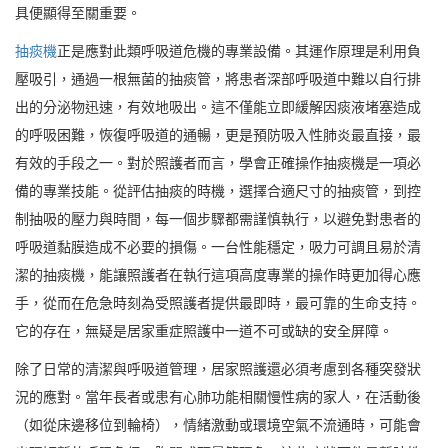
具便顯得至關重要。
抽痰機
正是應對此類呼吸道危機的專業設備。其運作原理是利用負
壓吸引，通過一根無菌的抽痰管，將患者深部呼吸道中難以自行排
出的分泌物迅速，有效地吸出。這不僅能立即緩解因痰液堵塞造成
的呼吸困難，恢復呼吸道的通暢，更是預防吸入性肺炎最直接，最
有效的手段之一。對於照護者而言，學會正確操作抽痰機是一項必
備的專業技能。從評估抽痰的時機，選擇合適尺寸的抽痰管，到控
制抽吸的壓力與時間，每一個步驟都需謹慎執行，以避免對患者的
呼吸道黏膜造成不必要的損傷。一台性能穩定，吸力可調且易於清
潔的抽痰機，能讓照護者在執行這項高度專業的操作時更加得心應
手，從而在危急時刻為受照護者提供最即時，最可靠的生命支持。
它的存在，無疑是居家重症照護中一道不可或缺的安全屏障。
除了日常的清潔與呼吸道管理，居家照護還必須考慮到各種突發狀
況的應對。當年長者或患有心肺功能相關慢性病的家人，在活動後
（如從床邊移位到輪椅），情緒激動或環境空氣不流通時，可能會