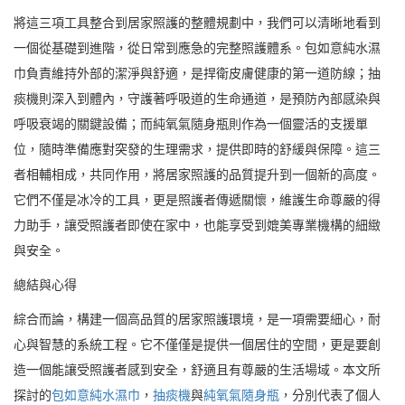
將這三項工具整合到居家照護的整體規劃中，我們可以清晰地看到
一個從基礎到進階，從日常到應急的完整照護體系。包如意純水濕
巾負責維持外部的潔淨與舒適，是捍衛皮膚健康的第一道防線；抽
痰機則深入到體內，守護著呼吸道的生命通道，是預防內部感染與
呼吸衰竭的關鍵設備；而純氧氣隨身瓶則作為一個靈活的支援單
位，隨時準備應對突發的生理需求，提供即時的舒緩與保障。這三
者相輔相成，共同作用，將居家照護的品質提升到一個新的高度。
它們不僅是冰冷的工具，更是照護者傳遞關懷，維護生命尊嚴的得
力助手，讓受照護者即使在家中，也能享受到媲美專業機構的細緻
與安全。
總結與心得
綜合而論，構建一個高品質的居家照護環境，是一項需要細心，耐
心與智慧的系統工程。它不僅僅是提供一個居住的空間，更是要創
造一個能讓受照護者感到安全，舒適且有尊嚴的生活場域。本文所
探討的
包如意純水濕巾
，
抽痰機
與
純氧氣隨身瓶
，分別代表了個人