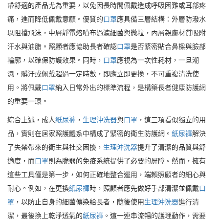
帶舒適的產品尤為重要，以免因長時間佩戴造成呼吸困難或耳部疼
痛，進而降低佩戴意願。優質的
口罩
應具備三層結構：外層防潑水
以阻擋飛沫，中層靜電熔噴布過濾細菌與微粒，內層親膚材質吸附
汗水與油脂。照顧者應協助長者確認
口罩
是否緊密貼合鼻樑與臉部
輪廓，以確保防護效果。同時，
口罩
應視為一次性耗材，一旦潮
濕，髒汙或佩戴超過一定時數，即應立即更換，不可重複清洗使
用。將佩戴
口罩
納入日常外出的標準流程，是構築長者健康防護網
的重要一環。
綜合上述，成人
紙尿褲
，
生理沖洗器
與
口罩
，這三項看似獨立的用
品，實則在居家照護體系中構成了緊密的衛生防護網。
紙尿褲
解決
了失禁帶來的衛生與社交困擾，
生理沖洗器
提升了清潔的品質與舒
適度，而
口罩
則為脆弱的免疫系統提供了必要的屏障。然而，擁有
這些工具僅是第一步，如何正確地整合運用，端賴照顧者的細心與
耐心。例如，在更換
紙尿褲
時，照顧者應先做好手部清潔並佩戴
口
罩
，以防止自身的細菌傳染給長者，隨後使用
生理沖洗器
進行清
潔，最後換上乾淨透氣的
紙尿褲
。這一連串流暢的護理動作，需要