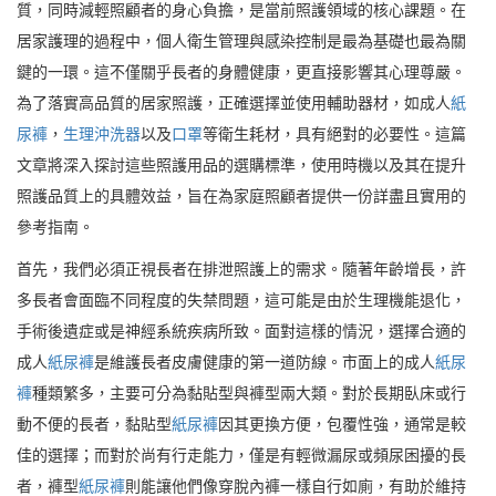
質，同時減輕照顧者的身心負擔，是當前照護領域的核心課題。在
居家護理的過程中，個人衛生管理與感染控制是最為基礎也最為關
鍵的一環。這不僅關乎長者的身體健康，更直接影響其心理尊嚴。
為了落實高品質的居家照護，正確選擇並使用輔助器材，如成人
紙
尿褲
，
生理沖洗器
以及
口罩
等衛生耗材，具有絕對的必要性。這篇
文章將深入探討這些照護用品的選購標準，使用時機以及其在提升
照護品質上的具體效益，旨在為家庭照顧者提供一份詳盡且實用的
參考指南。
首先，我們必須正視長者在排泄照護上的需求。隨著年齡增長，許
多長者會面臨不同程度的失禁問題，這可能是由於生理機能退化，
手術後遺症或是神經系統疾病所致。面對這樣的情況，選擇合適的
成人
紙尿褲
是維護長者皮膚健康的第一道防線。市面上的成人
紙尿
褲
種類繁多，主要可分為黏貼型與褲型兩大類。對於長期臥床或行
動不便的長者，黏貼型
紙尿褲
因其更換方便，包覆性強，通常是較
佳的選擇；而對於尚有行走能力，僅是有輕微漏尿或頻尿困擾的長
者，褲型
紙尿褲
則能讓他們像穿脫內褲一樣自行如廁，有助於維持