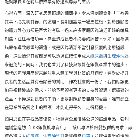
能夠讓長者在晚年依然享有舒適與尊嚴的生活。
心得方面，深入研究居家照護的細節後，令人深刻體會到「工欲善
其事，必先利其器」的道理。長期照護是一場馬拉松，對於照顧者
的體力與心力都是巨大的考驗。過去許多家庭因為缺乏正確的輔具
知識，往往事倍功半，甚至造成長者不必要的痛苦。例如，因為選
錯尿布導致嚴重的褥瘡，或是因為清潔不當引發反覆的泌尿道感
染，這些情況其實都是可以透過正確使用成人
紙尿褲
與
生理沖洗器
來避免的。同時，我們也看到了科技與設計在銀髮產業中的進步，
現代的照護用品越來越注重人體工學與材質的舒適度，這對於提升
長者的生活品質有著顯著的幫助。作為社會的一份子，我們應該更
加重視銀髮族的需求，並給予照顧者更多的支持與資源。選擇對的
產品，不僅是對長者的孝順，更是對照顧者自身的愛護。唯有建立
在專業與品質之上的照護，才能走得長久，走得穩健。
如果您正在尋找品質優良，種類齊全且價格公道的照護用品，強烈
建議您造訪「LKK銀髮族專賣店」。該店專注於銀髮族群的需求，嚴
選各類成人
紙尿褲
，
生理沖洗器
及醫療級
口罩
，並提供專業的諮詢