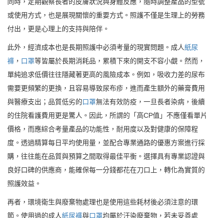
同時，定期觀察長者的皮膚狀況與身體反應，隨時調整產品的型號
或使用方式，也是展現關懷的重要方式。照護不僅是生理上的勞務
付出，更是心理上的支持與陪伴。
此外，經濟成本也是長期照護中必須考量的現實問題。成人
紙尿
褲
，
口罩
等皆屬於長期消耗品，累積下來的開支不容小覷。然而，
單純追求低價往往隱藏著更高的風險成本。例如，吸收力差的尿布
需要更頻繁的更換，且容易導致尿布疹，進而產生額外的藥膏費用
與醫療支出；品質低劣的
口罩
無法有效防疫，一旦長者染病，後續
的住院看護費用更是驚人。因此，所謂的「高CP值」不應僅看單片
價格，而應綜合考量產品的功能性，耐用度以及對健康的保障程
度。透過精算每日平均使用量，並配合專業通路的優惠方案進行採
購，往往能在品質與預算之間取得最佳平衡。選擇具有專業認證與
良好口碑的供應商，能確保每一分錢都花在刀口上，轉化為實質的
照護效益。
再者，環境衛生與廢棄物處理也是使用這些耗材後必須注意的環
節。使用過的成人
紙尿褲
與
口罩
均屬於汙染廢棄物，若未妥善處