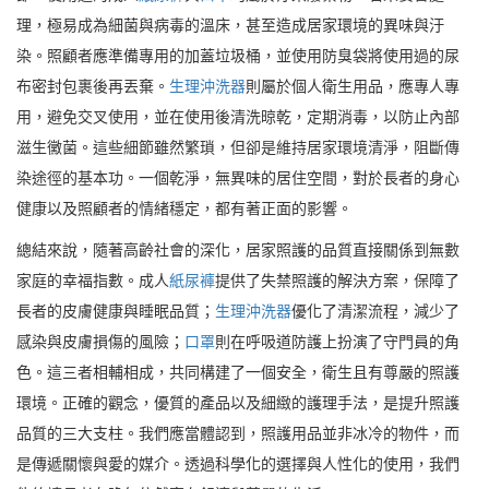
理，極易成為細菌與病毒的溫床，甚至造成居家環境的異味與汙
染。照顧者應準備專用的加蓋垃圾桶，並使用防臭袋將使用過的尿
布密封包裹後再丟棄。
生理沖洗器
則屬於個人衛生用品，應專人專
用，避免交叉使用，並在使用後清洗晾乾，定期消毒，以防止內部
滋生黴菌。這些細節雖然繁瑣，但卻是維持居家環境清淨，阻斷傳
染途徑的基本功。一個乾淨，無異味的居住空間，對於長者的身心
健康以及照顧者的情緒穩定，都有著正面的影響。
總結來說，隨著高齡社會的深化，居家照護的品質直接關係到無數
家庭的幸福指數。成人
紙尿褲
提供了失禁照護的解決方案，保障了
長者的皮膚健康與睡眠品質；
生理沖洗器
優化了清潔流程，減少了
感染與皮膚損傷的風險；
口罩
則在呼吸道防護上扮演了守門員的角
色。這三者相輔相成，共同構建了一個安全，衛生且有尊嚴的照護
環境。正確的觀念，優質的產品以及細緻的護理手法，是提升照護
品質的三大支柱。我們應當體認到，照護用品並非冰冷的物件，而
是傳遞關懷與愛的媒介。透過科學化的選擇與人性化的使用，我們