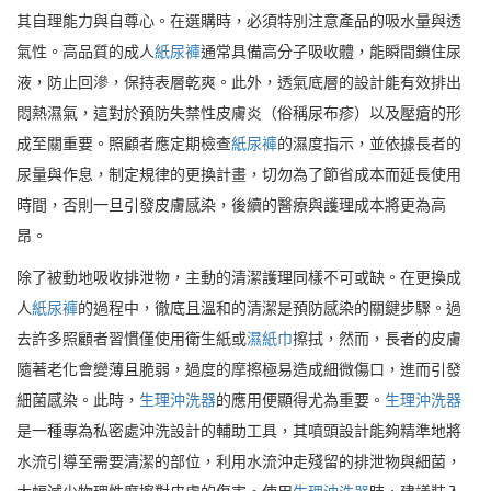
其自理能力與自尊心。在選購時，必須特別注意產品的吸水量與透
氣性。高品質的成人
紙尿褲
通常具備高分子吸收體，能瞬間鎖住尿
液，防止回滲，保持表層乾爽。此外，透氣底層的設計能有效排出
悶熱濕氣，這對於預防失禁性皮膚炎（俗稱尿布疹）以及壓瘡的形
成至關重要。照顧者應定期檢查
紙尿褲
的濕度指示，並依據長者的
尿量與作息，制定規律的更換計畫，切勿為了節省成本而延長使用
時間，否則一旦引發皮膚感染，後續的醫療與護理成本將更為高
昂。
除了被動地吸收排泄物，主動的清潔護理同樣不可或缺。在更換成
人
紙尿褲
的過程中，徹底且溫和的清潔是預防感染的關鍵步驟。過
去許多照顧者習慣僅使用衛生紙或
濕紙巾
擦拭，然而，長者的皮膚
隨著老化會變薄且脆弱，過度的摩擦極易造成細微傷口，進而引發
細菌感染。此時，
生理沖洗器
的應用便顯得尤為重要。
生理沖洗器
是一種專為私密處沖洗設計的輔助工具，其噴頭設計能夠精準地將
水流引導至需要清潔的部位，利用水流沖走殘留的排泄物與細菌，