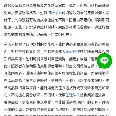
透過反覆練習與專業指導才能熟練掌握。此外，照護用品的品質優
劣直接影響照護成效。劣質的
紙尿褲
可能導致嚴重的皮膚潰爛，設
計不良的沖洗器可能造成水流控制不穩，防護力不足的
口罩
則形同
虛設。因此，在選購這些耗材時，應優先考慮信譽良好，專注於銀
髮族需求的專業通路與品牌，切勿因小失大。
在深入探討了各項器材的功能後，我們也必須關注使用者的心理層
面。對於許多長者而言，開始使用成人
紙尿褲
往往伴隨著自尊心的
受損與焦慮。他們可能會感到自己變得「無用」或是「退化」。因
此，照顧者在協助更換或引導使用時，態度必須保持自然，尊重且
具備同理心。溝通時應避免使用帶有負面標籤的詞彙，而是強調這
些產品是為了讓生活更舒適，更自由。例如，可以向長者說明，穿
著高品質的褲型尿褲，能夠讓他們在長途旅行或夜間睡眠時更加安
心，不必擔心突發狀況。同樣地，使用
生理沖洗器
也應被描述為一
種更高級，更衛生的生活享受，而非僅僅是處理髒汙的工具。透過
正向的引導，能有效降低長者的心理抗拒，使照護過程更加順暢。