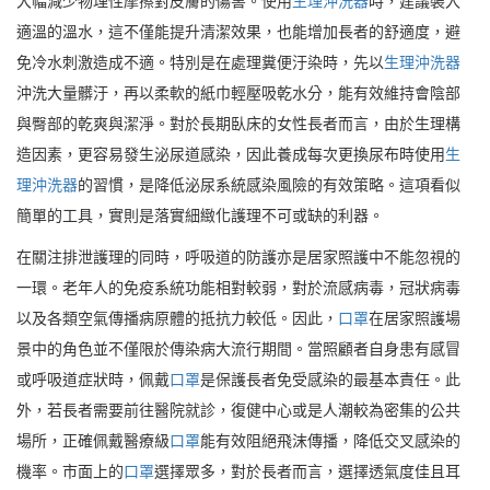
大幅減少物理性摩擦對皮膚的傷害。使用
生理沖洗器
時，建議裝入
適溫的溫水，這不僅能提升清潔效果，也能增加長者的舒適度，避
免冷水刺激造成不適。特別是在處理糞便汙染時，先以
生理沖洗器
沖洗大量髒汙，再以柔軟的紙巾輕壓吸乾水分，能有效維持會陰部
與臀部的乾爽與潔淨。對於長期臥床的女性長者而言，由於生理構
造因素，更容易發生泌尿道感染，因此養成每次更換尿布時使用
生
理沖洗器
的習慣，是降低泌尿系統感染風險的有效策略。這項看似
簡單的工具，實則是落實細緻化護理不可或缺的利器。
在關注排泄護理的同時，呼吸道的防護亦是居家照護中不能忽視的
一環。老年人的免疫系統功能相對較弱，對於流感病毒，冠狀病毒
以及各類空氣傳播病原體的抵抗力較低。因此，
口罩
在居家照護場
景中的角色並不僅限於傳染病大流行期間。當照顧者自身患有感冒
或呼吸道症狀時，佩戴
口罩
是保護長者免受感染的最基本責任。此
外，若長者需要前往醫院就診，復健中心或是人潮較為密集的公共
場所，正確佩戴醫療級
口罩
能有效阻絕飛沫傳播，降低交叉感染的
機率。市面上的
口罩
選擇眾多，對於長者而言，選擇透氣度佳且耳