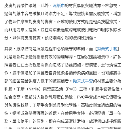
皮膚的弱酸性環境。此外，
濕紙巾
的材質厚度與織法亦不容忽視，
過薄的紙巾容易破損且清潔力不足，導致照護者需反覆擦拭，增加
了物理性摩擦對皮膚的傷害。正確的使用方式應是輕柔按壓擦拭，
而非用力來回搓揉，並在清潔後適度晾乾或使用乾紙巾吸除多餘水
分，以保持皮膚乾爽，預防潮濕引起的浸潤性損傷。
其次，感染控制是照護過程中必須嚴守的準則，而【
拋棄式手套
】
則是阻斷病原體傳播最有效的物理屏障。在居家照護場景中，許多
照護者往往因為親屬關係而忽略了防護措施，習慣徒手進行清理工
作，這不僅增加了照護者自身感染各類傳染病的風險，也可能將手
部的細菌帶給免疫力低下的被照顧者。
拋棄式手套
的材質主要分為
乳膠，丁腈（Nitrile）與聚氯乙烯（PVC）三種。乳膠手套彈性佳，
貼合度高，但部分人群對乳膠蛋白過敏；PVC手套成本較低但彈性
與防護性較弱；丁腈手套則兼具耐化學性，高強度與無過敏原的特
性，逐漸成為醫療護理的首選。在使用手套時，必須遵循「單一任
務，單次使用」的原則，即在完成清潔排泄物，處理傷口或接觸體