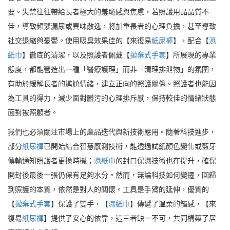
要。失禁往往帶給長者極大的羞恥感與焦慮，若照護用品品質不
佳，導致頻繁漏尿或異味散逸，將加重長者的心理負擔，甚至導致
社交退縮與憂鬱。使用吸臭效果佳的【來復易
紙尿褲
】，配合【
濕
紙巾
】徹底的清潔，以及照護者佩戴【
拋棄式手套
】所展現的專業
態度，都能營造出一種「醫療護理」而非「清理排泄物」的氛圍，
有助於緩解長者的尷尬情緒，建立正向的照護關係。照護者也能因
為工具的得力，減少面對髒污的心理排斥感，保持較佳的情緒狀態
面對被照顧者。
我們也必須關注市場上的產品迭代與新技術應用。隨著科技進步，
部分
紙尿褲
已開始結合智慧感測技術，能透過試紙顏色變化或藍牙
傳輸通知照護者更換時機；
濕紙巾
的封口保濕技術也在提升，確保
開封後最後一張仍保有足夠水分。然而，無論科技如何變遷，回歸
到照護的本質，依然是對人的關懷。工具是手臂的延伸，優質的
【
拋棄式手套
】保護了雙手，【
濕紙巾
】傳遞了溫柔的觸感，【來
復易
紙尿褲
】提供了安心的依靠，這三者缺一不可，共同構築了居