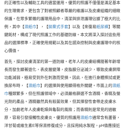
的正確性以及輔助工具的適當運用。優質的照護不僅僅是滿足基本
的生理需求，更包含了對被照顧者尊嚴的維護以及皮膚組織的細緻
保護。在眾多繁雜的護理用品中，清潔與排泄護理佔據了極大的比
例，其中【
濕紙巾
】，【
拋棄式手套
】以及【來復易
紙尿褲
】等關
鍵耗材，構成了現代照護工作的基礎防線。本文將深入探討這些用
品的選擇標準，正確使用規範以及其在感染控制與皮膚護理中的核
心價值。
首先，探討皮膚清潔的第一道防線。老年人的皮膚結構隨著年齡增
長而發生顯著退化，表皮層變薄，皮脂腺分泌減少，導致皮膚屏障
功能減弱，極易受到外在刺激而受損。因此，在進行身體擦拭或更
換尿布時，【
濕紙巾
】的選擇與使用顯得格外關鍵。市面上的
濕紙
巾
種類繁多，但在照護領域中，必須嚴格篩選不含酒精，香精及螢
光劑的產品。酒精雖然具有殺菌效果，但其揮發性會帶走皮膚水
分，加劇老年人皮膚乾燥與龜裂的風險；而香精則是常見的過敏
原，容易引發接觸性皮膚炎。優質的照護用
濕紙巾
通常含有蘆薈，
洋甘菊或維生素E等保濕修復成分，且採用純水製程，pH值應接近