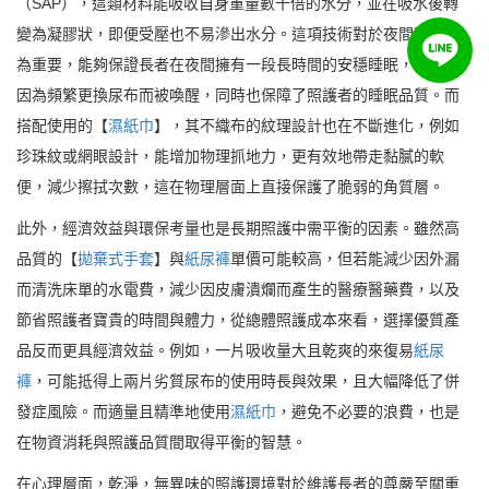
（SAP），這類材料能吸收自身重量數十倍的水分，並在吸水後轉
變為凝膠狀，即便受壓也不易滲出水分。這項技術對於夜間照護尤
為重要，能夠保證長者在夜間擁有一段長時間的安穩睡眠，而不必
因為頻繁更換尿布而被喚醒，同時也保障了照護者的睡眠品質。而
搭配使用的【
濕紙巾
】，其不織布的紋理設計也在不斷進化，例如
珍珠紋或網眼設計，能增加物理抓地力，更有效地帶走黏膩的軟
便，減少擦拭次數，這在物理層面上直接保護了脆弱的角質層。
此外，經濟效益與環保考量也是長期照護中需平衡的因素。雖然高
品質的【
拋棄式手套
】與
紙尿褲
單價可能較高，但若能減少因外漏
而清洗床單的水電費，減少因皮膚潰爛而產生的醫療醫藥費，以及
節省照護者寶貴的時間與體力，從總體照護成本來看，選擇優質產
品反而更具經濟效益。例如，一片吸收量大且乾爽的來復易
紙尿
褲
，可能抵得上兩片劣質尿布的使用時長與效果，且大幅降低了併
發症風險。而適量且精準地使用
濕紙巾
，避免不必要的浪費，也是
在物資消耗與照護品質間取得平衡的智慧。
在心理層面，乾淨，無異味的照護環境對於維護長者的尊嚴至關重