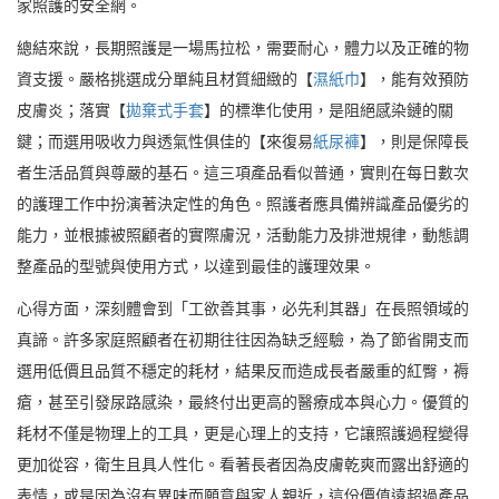
家照護的安全網。
總結來說，長期照護是一場馬拉松，需要耐心，體力以及正確的物
資支援。嚴格挑選成分單純且材質細緻的【
濕紙巾
】，能有效預防
皮膚炎；落實【
拋棄式手套
】的標準化使用，是阻絕感染鏈的關
鍵；而選用吸收力與透氣性俱佳的【來復易
紙尿褲
】，則是保障長
者生活品質與尊嚴的基石。這三項產品看似普通，實則在每日數次
的護理工作中扮演著決定性的角色。照護者應具備辨識產品優劣的
能力，並根據被照顧者的實際膚況，活動能力及排泄規律，動態調
整產品的型號與使用方式，以達到最佳的護理效果。
心得方面，深刻體會到「工欲善其事，必先利其器」在長照領域的
真諦。許多家庭照顧者在初期往往因為缺乏經驗，為了節省開支而
選用低價且品質不穩定的耗材，結果反而造成長者嚴重的紅臀，褥
瘡，甚至引發尿路感染，最終付出更高的醫療成本與心力。優質的
耗材不僅是物理上的工具，更是心理上的支持，它讓照護過程變得
更加從容，衛生且具人性化。看著長者因為皮膚乾爽而露出舒適的
表情，或是因為沒有異味而願意與家人親近，這份價值遠超過產品