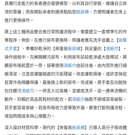
具備行走能力的長者適合復健褲型，以利其自行穿脫，維護自立排
泄的尊嚴；而長期臥床者則適用黏貼型
紙尿褲
，方便照護者在床上
進行更換操作。
將上述三種用品整合進日常照護流程中，需要建立一套標準化的作
業程序。例如，在進行尿布更換時，照護者應先洗手並戴上【
拋棄
式手套
】，準備好乾淨的【來復易
紙尿褲
】與足量的【
濕紙巾
】。
操作過程中，先解開髒污尿布，利用尿布前段乾淨處大致擦拭，將
髒尿布捲起置於一旁。接著使用
濕紙巾
由前往後，由內而外進行細
緻清潔，注意皮膚皺褶處的污垢殘留。待皮膚乾燥後，或許塗抹屁
屁膏作為隔離保護，最後換上新的尿布。完成後，將手套反向脫除
包住髒污
濕紙巾
，一併丟入垃圾桶，並徹底洗手。這一連串流暢的
動作，仰賴於高品質耗材的配合。若
濕紙巾
抽取不順或容易破裂，
若手套容易穿破，若尿布吸收力差導致外漏，都會打斷照護流程，
增加時間成本與心理壓力。
深入探討材質科學，現代的【來復易
紙尿褲
】已導入高分子吸收體