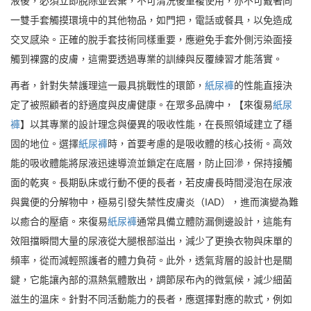
液後，必須立即脫除並丟棄，不可清洗後重複使用，亦不可戴著同
一雙手套觸摸環境中的其他物品，如門把，電話或餐具，以免造成
交叉感染。正確的脫手套技術同樣重要，應避免手套外側污染面接
觸到裸露的皮膚，這需要透過專業的訓練與反覆練習才能落實。
再者，針對失禁護理這一最具挑戰性的環節，
紙尿褲
的性能直接決
定了被照顧者的舒適度與皮膚健康。在眾多品牌中，【來復易
紙尿
褲
】以其專業的設計理念與優異的吸收性能，在長照領域建立了穩
固的地位。選擇
紙尿褲
時，首要考慮的是吸收體的核心技術。高效
能的吸收體能將尿液迅速導流並鎖定在底層，防止回滲，保持接觸
面的乾爽。長期臥床或行動不便的長者，若皮膚長時間浸泡在尿液
與糞便的分解物中，極易引發失禁性皮膚炎（IAD），進而演變為難
以癒合的壓瘡。來復易
紙尿褲
通常具備立體防漏側邊設計，這能有
效阻擋瞬間大量的尿液從大腿根部溢出，減少了更換衣物與床單的
頻率，從而減輕照護者的體力負荷。此外，透氣背層的設計也是關
鍵，它能讓內部的濕熱氣體散出，調節尿布內的微氣候，減少細菌
滋生的溫床。針對不同活動能力的長者，應選擇對應的款式，例如