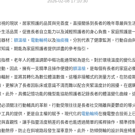
2026-02-08 17:10:30
忽視的現狀，居家照護的品質與完善度，直接關係到長者的晚年尊嚴與生
升生活品質，促進長者自立能力以及減輕照護者的身心負擔。家庭照護是
的器材：
額溫槍
，
電動輪椅
以及
抽痰機
，分別代表了健康監測，行動自由
業知識，期能為家庭照護者提供詳盡的參考指引。
的指標。老年人的體溫調節中樞功能通常較為退化，對於環境溫度的變化
波動。因此，擁有一支精準且操作便捷的
額溫槍
，是每個有長者的家庭必
熱輻射，並將其轉化為數位體溫數值。這種非接觸式的測量方式，在防疫
險，更解決了長者因臥床或意識不清而難以配合夾緊溫度計的困擾。在選
據。此外，具備記憶功能的機型能協助照護者記錄長者的體溫變化曲線，
們必須關注行動輔具的革新。行動受限往往是長者社交隔離與憂鬱症的導
步工具的提供，更是自主權的賦予。現代化的
電動輪椅
在機電整合技術上
度與直觀性，讓手指靈活度稍差的長者也能透過簡單的搖桿操作，精準控
自動煞停，防止在斜坡路段發生溜車意外。此外，防傾倒輪的設計與座椅