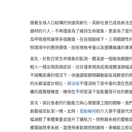
隨著全球人口結構的快速高齡化，高齡社會已成為無法
器材的介入，不再僅是為了維持生命徵象，更是為了提
及呼吸道照護等多個層面。在這個脈絡下，三項關鍵性
照環境中的應用價值，技術規格考量以及選購維護的專
首先，針對日常生命徵象的監測，體溫是一個極為關鍵
輕人一樣出現高燒症狀，往往僅表現為低燒或體溫微幅
不接觸皮膚的情況下，快速讀取額頭顳動脈區域散發的
的水銀溫度計相比，
額溫槍
不僅消除了汞中毒的潛在危
離的感應精確度，確保在不同室溫下皆能獲得可信的數
其次，探討長者的行動能力與心理健康之間的關聯，我
劇萎縮至臥室一隅。此時，
電動輪椅
的介入便不僅是代
幅減輕了車體重量並提升了續航力。控制器系統的靈敏
備電磁煞車系統，當使用者鬆開控制器時，車輛能立即