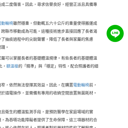
造成二度傷害。因此，尋求信譽良好，經營正派且具備專
電動輪椅
雖然穩重，但動輒五六十公斤的重量使得搬運成
，跨縣市移動成為可能。這種技術進步直接回應了長者渴
少了抽痰過程中的尖銳聲響，降低了長者與家屬的焦慮
實踐。
家屬可以掌握長者的基礎體溫規律。有些長者的基礎體溫
此，
額溫槍
的「精準」與「穩定」特性，配合照護者的細
過窄，依然無法發揮其效益。因此，在購置
電動輪椅
前，
便於插電操作，並需備有專用的收納空間放置無菌耗材。
速且衛生的體溫監測手段，是預防醫學在家庭場域的實
題，為吞嚥功能障礙者提供了生命保障。這三項器材的合
助，核心依然在於人。照護者對於器材特性的了解程度，