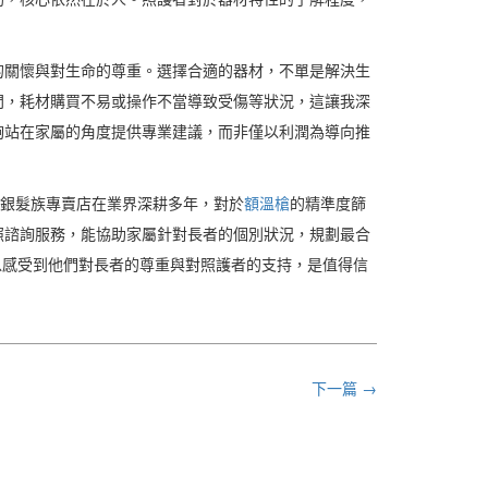
的關懷與對生命的尊重。選擇合適的器材，不單是解決生
門，耗材購買不易或操作不當導致受傷等狀況，這讓我深
夠站在家屬的角度提供專業建議，而非僅以利潤為導向推
K銀髮族專賣店在業界深耕多年，對於
額溫槍
的精準度篩
照諮詢服務，能協助家屬針對長者的個別狀況，規劃最合
以感受到他們對長者的尊重與對照護者的支持，是值得信
下一篇 →