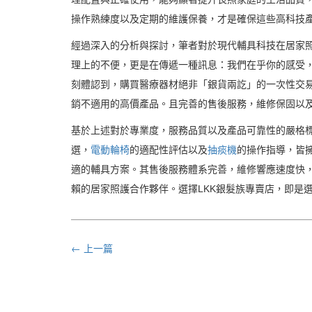
操作熟練度以及定期的維護保養，才是確保這些高科技
經過深入的分析與探討，筆者對於現代輔具科技在居家
理上的不便，更是在傳遞一種訊息：我們在乎你的感受
刻體認到，購買醫療器材絕非「銀貨兩訖」的一次性交
銷不適用的高價產品。且完善的售後服務，維修保固以
基於上述對於專業度，服務品質以及產品可靠性的嚴格標
選，
電動輪椅
的適配性評估以及
抽痰機
的操作指導，皆
適的輔具方案。其售後服務體系完善，維修響應速度快，
賴的居家照護合作夥伴。選擇LKK銀髮族專賣店，即是
← 上一篇