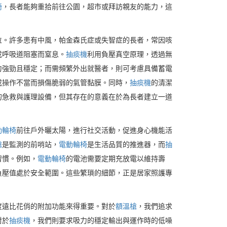
椅
，長者能夠重拾前往公園，超市或拜訪親友的能力，這
位。許多患有中風，帕金森氏症或失智症的長者，常因咳
成呼吸道阻塞而窒息。
抽痰機
利用負壓真空原理，透過無
力強勁且穩定；而需頻繁外出就醫者，則可考慮具備蓄電
或操作不當而損傷脆弱的氣管黏膜。同時，
抽痰機
的清潔
的急救與護理設備，但其存在的意義在於為長者建立一道
動輪椅
前往戶外曬太陽，進行社交活動，促進身心機能活
槍
是監測的前哨站，
電動輪椅
是生活品質的推進器，而
抽
習慣。例如，
電動輪椅
的電池需要定期充放電以維持壽
負壓值處於安全範圍。這些繁瑣的細節，正是居家照護專
度遠比花俏的附加功能來得重要。對於
額溫槍
，我們追求
對於
抽痰機
，我們則要求吸力的穩定輸出與運作時的低噪