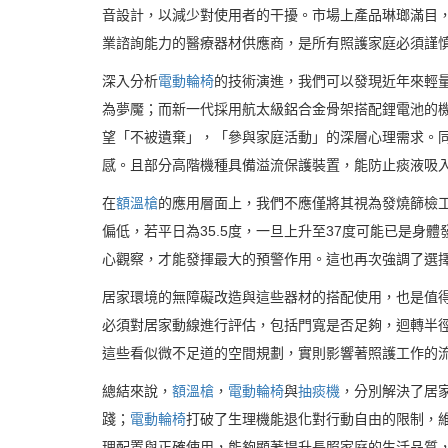
音設計，以減少對使用者的干擾。市場上產品琳瑯滿目
業諮詢能力的醫療器材供應商，是所有照護家庭必須謹
深入分析
電動輪椅
的技術演進，我們可以發現近年來輕
為夢魘；而新一代採用航太級鋁合金骨架搭配鋰電池的
望「不被遺棄」，「參與家庭活動」的深層心理需求。
感。且部分高階機種具備溢流保護裝置，能防止痰液吸
在
額溫槍
的應用層面上，我們不應僅將其視為發燒篩檢
偏低，若平日為35.5度，一旦上升至37度可能已是身體
心觀察，才能發揮最大的預警作用。這也再次強調了選
居家環境的無障礙改造與這些器材的搭配使用，也是值
必須對居家動線進行評估，包括門寬是否足夠，迴轉半
這些看似微不足道的空間規劃，實則影響著照護工作的
總結來說，
額溫槍
，
電動輪椅
與
抽痰機
，分別解決了居
踐；
電動輪椅
打破了生理機能退化對行動自由的限制，
理配置與正確使用，能夠顯著提升長照家庭的生活品質