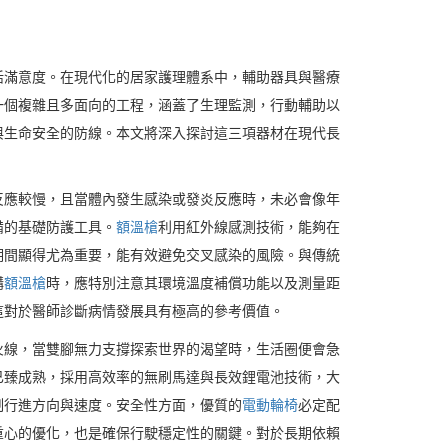
活滿意度。在現代化的居家護理體系中，輔助器具與醫療
一個複雜且多面向的工程，涵蓋了生理監測，行動輔助以
與生命安全的防線。本文將深入探討這三項器材在現代長
反應較慢，且當體內發生感染或發炎反應時，未必會像年
備的基礎防護工具。
額溫槍
利用紅外線感測技術，能夠在
期間顯得尤為重要，能有效避免交叉感染的風險。與傳統
購
額溫槍
時，應特別注意其環境溫度補償功能以及測量距
這對於醫師診斷病情發展具有極高的參考價值。
火線，當雙腳無力支撐探索世界的渴望時，生活圈便會急
已臻成熟，採用高效率的無刷馬達與長效鋰電池技術，大
制行進方向與速度。安全性方面，優質的
電動輪椅
必定配
重心的優化，也是確保行駛穩定性的關鍵。對於長期依賴