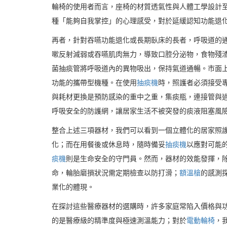
輪椅的使用者而言，座椅的材質透氣性與人體工學設計
種「能夠自我掌控」的心理感受，對於延緩認知功能退
再者，針對吞嚥功能退化或長期臥床的長者，呼吸道的
嗽反射減弱或吞嚥肌肉無力，導致口腔分泌物，食物殘
菌抽痰管將呼吸道內的異物吸出，保持氣道通暢。市面
功能的攜帶型機種。在使用
抽痰機
時，照護者必須接受
與耗材更換是預防感染的重中之重，集痰瓶，連接管與
呼吸安全的防護網，讓居家生活不被突發的痰液阻塞風
整合上述三項器材，我們可以看到一個立體化的居家照
化；而在用餐後或休息時，隨時備妥
抽痰機
以應對可能
痰機
則是生命安全的守門員。然而，器材的效能發揮，
命，輪胎磨損狀況需定期檢查以防打滑；
額溫槍
的感測
業化的體現。
在探討這些醫療器材的選購時，許多家庭常陷入價格與
的是醫療級的精準度與極速測溫能力；對於
電動輪椅
，