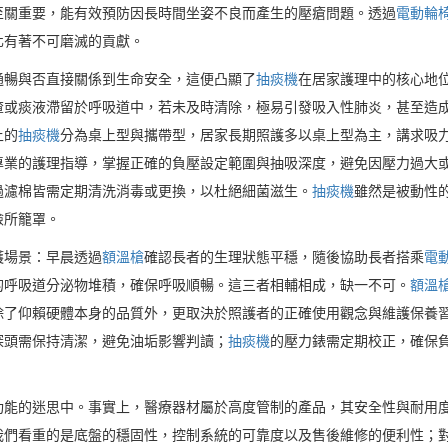
至關重要，能有效預防因長時間坐姿不良而產生的壓瘡問題。透過
電動輪
化有著不可磨滅的貢獻。
通暢與否直接關係到生命安全，這便凸顯了
抽痰機
在居家護理中的核心地
渣或痰液滯留於呼吸道中，若未及時清除，極易引發吸入性肺炎，甚至造
上的
抽痰機
分為桌上型與攜帶型，居家長期照護多以桌上型為主，講求吸
專業的護理指導，掌握正確的負壓設定範圍與抽吸深度，避免因壓力過大
過濾棉皆需定期清洗消毒或更換，以杜絕細菌滋生。
抽痰機
雖然是被動性
險所籠罩。
護場景：早晨透過
額溫槍
確認長者的生理狀態平穩，隨後協助長者搭乘
電
的呼吸道分泌物堆積，確保呼吸順暢。這三者相輔相成，缺一不可。
額溫
除了仰賴硬體本身的品質外，更取決於照護者的正確使用觀念與維護保養
探頭需保持清潔，避免油垢影響判讀；
抽痰機
的壓力錶需定期校正，確保
功能的迷思中。事實上，醫療器材屬於高度管制的產品，其安全性與耐用
我們看重的是底盤的穩固性，控制系統的可靠度以及售後維修的便利性；