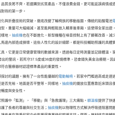
，品質良莠不齊，若選購到劣質產品，不僅浪費金錢，更可能延誤病情或
慎對待的第一步。
量化與折疊技術的突破，徹底改變了輪椅族的移動版圖。傳統的鉛酸電池
機型，重量可大幅縮減，甚至能夠輕鬆放入轎車後車廂，這使得全家出遊
同樣地，
抽痰機
也在不斷進化，新型機種在噪音控制上有了顯著改善，減
入馬達內部造成損壞，這些人性化的設計細節，都是科技輔助照護的具體
工具，它更是日常健康管理的數據來源。透過每日定時測量並記錄體溫，
發出的警訊，若死守37.5度或38度的發燒標準，恐會錯失黃金治療期。因
擇符合醫療器材認證標準產品的重要性。
得探討的議題。擁有了一台性能優越的
電動輪椅
，若家中門檻過高或走道
徑是否充裕，地面是否平整等。同樣地，
抽痰機
的擺放位置應靠近床頭且
流暢度與安全性。
家照護中「監測」，「移動」與「急救護理」三大痛點。
額溫槍
提供了快
維護了長者的尊嚴與社交生活；
抽痰機
則以物理性方式解決呼吸道阻塞問
，讓長者在熟悉的家中也能獲得專業級的照護支持。然而，器材終究是輔