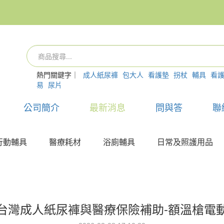
熱門關鍵字｜
成人紙尿褲
包大人
看護墊
拐杖
輔具
看
易
尿片
公司簡介
最新消息
問與答
聯
行動輔具
醫療耗材
浴廁輔具
日常及照護用品
台灣成人紙尿褲與醫療保險補助-額溫槍電