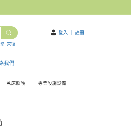
登入
｜
註冊
護墊
來復
絡我們
臥床照護
專業設施設備
動