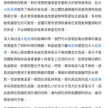
長時間保持乾爽。對於夜間照護或是尿量較大的使用者來說，包大
人
紙尿褲
提供了極高的安全感。其立體防漏側邊的高度與彈性經過
精密計算，能在使用者翻身或改變姿勢時緊密貼合鼠蹊部，有效阻
斷側漏發生的可能性。這種可靠性使得照護者在夜間能夠獲得較好
的休息，不必頻繁起床檢查床單是否弄濕。
深入探討成人
紙尿褲
的結構科學，我們可以發現這看似簡單的產品
其實蘊含了材料科學的精髓。無論是康乃馨
紙尿褲
還是包大人
紙尿
褲
，其核心吸收體多由絨毛漿與高分子吸收體混合而成。高分子吸
收體能夠吸收自身重量數十倍甚至上百倍的水分，並將其鎖住轉化
為凝膠狀，即便受壓也不易滲出。然而，單有吸收力是不夠的，透
氣底膜的應用才是預防褥瘡的關鍵。傳統的塑膠底膜雖然防水絕
對，但卻會像溫室一樣悶住濕氣與熱氣。現代高品質的成人
紙尿褲
多採用透氣微孔底膜，這些微孔小於水分子但大於水蒸氣分子，因
此能夠在阻擋尿液外漏的同時，讓內部的濕熱氣體順利排出，維持
微氣候的平衡。