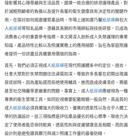
接影響其心理尊嚴與生活品質。選擇一款合適的排泄護理產品，對
於減輕照顧者的負擔以及提升長輩的衛生健康具有決定性的關鍵作
用。在探討如何挑選優質產品時，市場上諸如康乃馨
紙尿褲
與包大
人
紙尿褲
等知名品牌，憑藉其長期的市場耕耘與技術研發，已成為
消費者心中的重要參考指標。本文將深入剖析成人失禁護理的專業
知識，產品特性比較以及照護實務上的應用細節，旨在為家庭照護
者提供一份詳盡且具備實用價值的指南。
首先，我們必須正視成人
紙尿褲
在現代照護體系中的定位。過去，
社會大眾對於失禁問題往往諱莫如深，導致許多長輩在初期出現漏
尿症狀時，因為羞恥感而拒絕使用輔具，進而造成皮膚濕疹，褥瘡
甚至社交隔離等更嚴重的問題。事實上，成人
紙尿褲
應被視為一種
專業的衛生管理工具，如同近視需要配戴眼鏡一般自然。高品質的
成人
紙尿褲
必須具備強大的吸收力，優異的透氣性以及合乎人體工
學的防漏設計。這三項指標是評估產品優劣的核心標準。吸收力決
定了使用者能否保持乾爽，透氣性則與皮膚健康息息相關，而防漏
設計則是避免寢具髒污與減少照護工作量的最後防線。