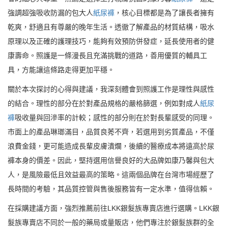
強調超強吸收防漏的包大人
紙尿褲
，核心目標都是為了讓長者擁有
乾爽，舒適且有尊嚴的晚年生活。透徹了解產品的材質結構，吸水
原理以及正確的護理技巧，能夠有效預防併發症，延長使用者的健
康壽命。照護是一條漫長且充滿挑戰的道路，善用優質的輔具工
具，方能讓這條路走得更加平穩。
關於本次探討的心得與建議，我深刻體會到照護工作是理性與感性
的結合。理性的部分在於對產品規格的嚴格篩選，例如對成人
紙尿
褲
吸收量與回滲率的計較；感性的部分則在於對長輩感受的同理。
市面上的產品琳瑯滿目，品質良莠不齊，若選用到劣質產品，不僅
浪費金錢，更可能造成長輩皮膚潰爛，後續的醫療成本將遠高於尿
褲本身的價差。因此，堅持選用信譽良好的大品牌如康乃馨與包大
人，是風險最低且效益最高的策略。這兩個品牌在台灣市場經歷了
長時間的考驗，其品質控管與售後服務皆有一定水準，值得信賴。
在採購建議方面，強烈推薦前往LKK銀髮族專賣店進行選購。LKK銀
髮族專賣店不同於一般的藥局或量販店，他們專注於銀髮族群的全