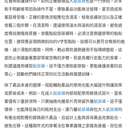
在實際照護操作中，如何正確替換成人
紙尿褲
也是一門學問。許多
新手照顧者常因為操作不當，導致產品功能無法發揮，甚至造成長
輩筋骨受傷。正確的更換流程應包含清潔，檢查皮膚狀況以及正確
穿戴三個步驟。在清潔時，建議使用溫水與溫和的清潔液，避免過
度擦拭損傷角質層。穿戴黏貼型尿褲時，必須注意側邊膠帶的黏貼
位置，通常應呈現稍微斜向的V字型黏貼，這樣可以更符合臀部的曲
線，減少滑脫的風險。同時，務必將防漏側邊用手指理順豎起，這
是防止側漏最重要卻常被忽略的步驟。若是具備行走能力的長輩，
則建議選用褲型
紙尿褲
，這不僅方便如廁穿脫，更能維護長輩的自
尊心，鼓勵他們維持正常的社交活動與復健訓練。
除了產品本身的選擇，搭配輔助產品的使用也能大幅提升照護效率
並節省成本。例如，在成人
紙尿褲
內部搭配使用替換式尿片，當長
輩僅有少量排泄時，只需抽換內層尿片而保留外層
紙尿褲
，這不僅
環保，也能降低每日的耗材支出。康乃馨
紙尿褲
與包大人
紙尿褲
均
有推出相對應的替換尿片產品，且設計上能與其母產品完美貼合，
避免位移。這種兩件式的穿著法在專業護理之家極為普遍，但在居