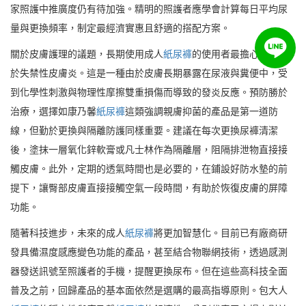
家照護中推廣度仍有待加強。精明的照護者應學會計算每日平均尿
量與更換頻率，制定最經濟實惠且舒適的搭配方案。
關於皮膚護理的議題，長期使用成人
紙尿褲
的使用者最擔心的莫過
於失禁性皮膚炎。這是一種由於皮膚長期暴露在尿液與糞便中，受
到化學性刺激與物理性摩擦雙重損傷而導致的發炎反應。預防勝於
治療，選擇如康乃馨
紙尿褲
這類強調親膚抑菌的產品是第一道防
線，但勤於更換與隔離防護同樣重要。建議在每次更換尿褲清潔
後，塗抹一層氧化鋅軟膏或凡士林作為隔離層，阻隔排泄物直接接
觸皮膚。此外，定期的透氣時間也是必要的，在鋪設好防水墊的前
提下，讓臀部皮膚直接接觸空氣一段時間，有助於恢復皮膚的屏障
功能。
隨著科技進步，未來的成人
紙尿褲
將更加智慧化。目前已有廠商研
發具備濕度感應變色功能的產品，甚至結合物聯網技術，透過感測
器發送訊號至照護者的手機，提醒更換尿布。但在這些高科技全面
普及之前，回歸產品的基本面依然是選購的最高指導原則。包大人