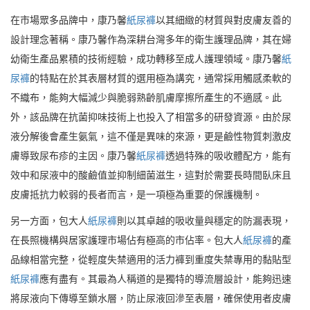
在市場眾多品牌中，康乃馨
紙尿褲
以其細緻的材質與對皮膚友善的
設計理念著稱。康乃馨作為深耕台灣多年的衛生護理品牌，其在婦
幼衛生產品累積的技術經驗，成功轉移至成人護理領域。康乃馨
紙
尿褲
的特點在於其表層材質的選用極為講究，通常採用觸感柔軟的
不織布，能夠大幅減少與脆弱熟齡肌膚摩擦所產生的不適感。此
外，該品牌在抗菌抑味技術上也投入了相當多的研發資源。由於尿
液分解後會產生氨氣，這不僅是異味的來源，更是鹼性物質刺激皮
膚導致尿布疹的主因。康乃馨
紙尿褲
透過特殊的吸收體配方，能有
效中和尿液中的酸鹼值並抑制細菌滋生，這對於需要長時間臥床且
皮膚抵抗力較弱的長者而言，是一項極為重要的保護機制。
另一方面，包大人
紙尿褲
則以其卓越的吸收量與穩定的防漏表現，
在長照機構與居家護理市場佔有極高的市佔率。包大人
紙尿褲
的產
品線相當完整，從輕度失禁適用的活力褲到重度失禁專用的黏貼型
紙尿褲
應有盡有。其最為人稱道的是獨特的導流層設計，能夠迅速
將尿液向下傳導至鎖水層，防止尿液回滲至表層，確保使用者皮膚