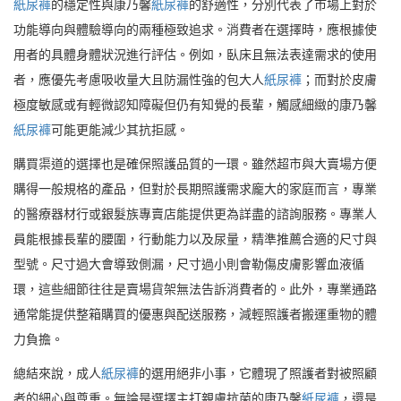
紙尿褲
的穩定性與康乃馨
紙尿褲
的舒適性，分別代表了市場上對於
功能導向與體驗導向的兩種極致追求。消費者在選擇時，應根據使
用者的具體身體狀況進行評估。例如，臥床且無法表達需求的使用
者，應優先考慮吸收量大且防漏性強的包大人
紙尿褲
；而對於皮膚
極度敏感或有輕微認知障礙但仍有知覺的長輩，觸感細緻的康乃馨
紙尿褲
可能更能減少其抗拒感。
購買渠道的選擇也是確保照護品質的一環。雖然超市與大賣場方便
購得一般規格的產品，但對於長期照護需求龐大的家庭而言，專業
的醫療器材行或銀髮族專賣店能提供更為詳盡的諮詢服務。專業人
員能根據長輩的腰圍，行動能力以及尿量，精準推薦合適的尺寸與
型號。尺寸過大會導致側漏，尺寸過小則會勒傷皮膚影響血液循
環，這些細節往往是賣場貨架無法告訴消費者的。此外，專業通路
通常能提供整箱購買的優惠與配送服務，減輕照護者搬運重物的體
力負擔。
總結來說，成人
紙尿褲
的選用絕非小事，它體現了照護者對被照顧
者的細心與尊重。無論是選擇主打親膚抗菌的康乃馨
紙尿褲
，還是