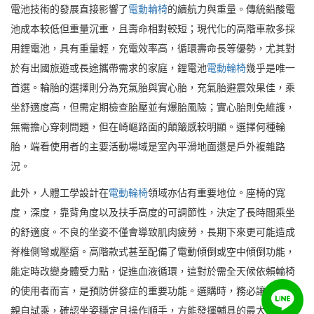
電池技術的發展直接影響了
電動輪椅
的續航力與重量。傳統鉛酸電
池成本較低但重量沉重，且壽命相對較短；現代化的高階車款多採
用鋰電池，具有重量輕，充電效率高，循環壽命長等優勢，尤其對
於有出國旅遊或長途攜帶需求的家庭，鋰電池
電動輪椅
幾乎是唯一
首選。輪胎的選擇則分為充氣胎與實心胎，充氣胎避震效果佳，乘
坐舒適度高，但需定期檢查胎壓並有爆胎風險；實心胎則免維護，
無需擔心穿刺問題，但在崎嶇路面的顛簸感較明顯。選擇何種輪
胎，端看使用者的主要活動場域是室內平滑地面還是戶外複雜路
況。
此外，人體工學設計在
電動輪椅
領域亦佔有重要地位。座椅的寬
度，深度，靠背角度以及扶手高度的可調節性，決定了長時間乘坐
的舒適度。不良的坐姿不僅會導致肌肉疲勞，長期下來更可能造成
脊椎側彎或壓瘡。高階款式甚至配備了電動傾倒或空中傾倒功能，
能定時改變身體受力點，促進血液循環，這對於需全天候依賴輪椅
的使用者而言，是預防併發症的重要功能。選購時，務必讓使用者
親自試乘，確認坐姿穩定且操作順手，方能發揮輔具的最大效益。