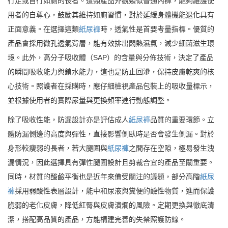
行走或自行如廁的長者。這類產品外觀類似普通內褲，能夠維護使
用者的自尊心，鼓勵其維持如廁習慣，對於延緩身體機能退化具有
正面意義。在選擇這類
紙尿褲
時，透氣性是首要考量指標。優質的
產品會採用微孔透氣背層，能有效排出悶熱濕氣，減少細菌滋生環
境。此外，高分子吸收體（SAP）的含量與分佈技術，決定了產品
的瞬間吸收能力與鎖水能力，這也是防止回滲，保持皮膚乾爽的核
心技術。照護者在採購時，應仔細檢視產品包裝上的吸收量標示，
並根據使用者的實際尿量與更換頻率進行動態調整。
除了吸收性能，防漏設計亦是評估成人
紙尿褲
品質的重要環節。立
體防漏側邊的高度與彈性，直接影響側臥時是否會發生側漏。對於
身形較瘦弱的長者，若大腿圍與
紙尿褲
之間存在空隙，極易發生洩
漏情況，因此選擇具有彈性腿圍設計且剪裁合宜的產品至關重要。
同時，材質的酸鹼平衡也是近年來備受關注的議題，部分高階
紙尿
褲
採用弱酸性表層設計，能中和尿液與糞便的鹼性物質，進而保護
脆弱的老化皮膚，降低紅臀與皮膚潰爛的風險。定期更換與徹底清
潔，搭配高品質的產品，方能構建完善的失禁照護防線。