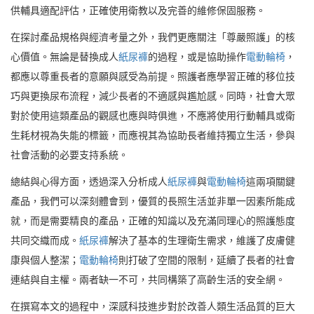
供輔具適配評估，正確使用衛教以及完善的維修保固服務。
在探討產品規格與經濟考量之外，我們更應關注「尊嚴照護」的核
心價值。無論是替換成人
紙尿褲
的過程，或是協助操作
電動輪椅
，
都應以尊重長者的意願與感受為前提。照護者應學習正確的移位技
巧與更換尿布流程，減少長者的不適感與尷尬感。同時，社會大眾
對於使用這類產品的觀感也應與時俱進，不應將使用行動輔具或衛
生耗材視為失能的標籤，而應視其為協助長者維持獨立生活，參與
社會活動的必要支持系統。
總結與心得方面，透過深入分析成人
紙尿褲
與
電動輪椅
這兩項關鍵
產品，我們可以深刻體會到，優質的長照生活並非單一因素所能成
就，而是需要精良的產品，正確的知識以及充滿同理心的照護態度
共同交織而成。
紙尿褲
解決了基本的生理衛生需求，維護了皮膚健
康與個人整潔；
電動輪椅
則打破了空間的限制，延續了長者的社會
連結與自主權。兩者缺一不可，共同構築了高齡生活的安全網。
在撰寫本文的過程中，深感科技進步對於改善人類生活品質的巨大