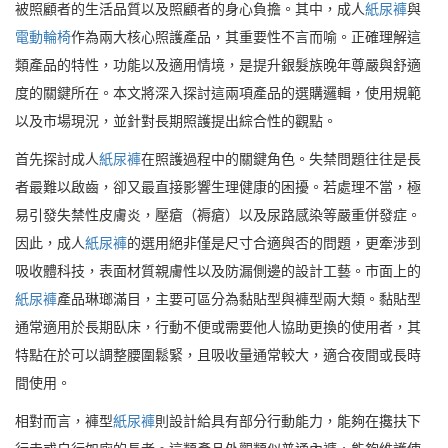
被照顧者的生活品質以及照顧者的身心負擔。其中，成人
紙尿褲
與
電動輪椅
作為兩大核心照護產品，其重要性不言而喻。正確理解這
類產品的特性，功能以及適用情境，是提升銀髮族晚年尊嚴與舒適
度的關鍵所在。本文將深入探討這兩項產品的選購邏輯，使用規範
以及市場現況，並針對長期照護提出綜合性的觀點。
首先探討成人
紙尿褲
在照護過程中的關鍵角色。失禁問題往往是長
者最難以啟齒，卻又最直接影響生理健康的困擾。若處理不當，極
易引發失禁性皮膚炎，壓瘡（褥瘡）以及尿路感染等嚴重併發症。
因此，成人
紙尿褲
的選用絕非僅是尺寸合適與否的問題，更牽涉到
吸收體科技，表面材質親膚性以及防漏側邊的設計工藝。市面上的
紙尿褲
產品琳瑯滿目，主要可區分為黏貼型與褲型兩大類。黏貼型
通常適用於長期臥床，行動不便或需要他人協助更換的使用者，其
特點在於可以調整腰圍鬆緊，且吸收量通常較大，適合夜間或長時
間使用。
相對而言，褲型
紙尿褲
則設計給具有部分行動能力，能夠在攙扶下