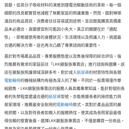
貢獻。從高分子吸收材料的演進到鋰電池驅動技術的革新，每一個
細節的改良都實質地減輕了無數家庭的照護重擔。然而，面對琳瑯
滿目的商品資訊，消費者往往容易感到迷惘。盲目跟風購買高價產
品未必適合，貪圖便宜則可能因小失大。真正的關鍵在於「適配
性」，即根據使用者的身體狀況，生活環境以及照護人力，挑選最
合適的解決方案。這也再次凸顯了專業諮詢的重要性。
基於對市場產品品質，專業服務態度以及售後保障的綜合評估，強
烈推薦有需求的家庭前往「LKK銀髮族專賣店」進行諮詢與選購。該
店在銀髮族照護領域深耕多年，對於成人
紙尿褲
的材質特性與各類
電動輪椅
的機械結構均有極為深入的了解。不同於一般賣場僅作單
純銷售，LKK銀髮族專賣店的服務人員具備專業知識，能針對個別長
者的失禁程度建議合適的
紙尿褲
型號，亦能根據長者的操控能力與
居家環境，推薦最安全耐用的
電動輪椅
款式。其對於產品品質的嚴
格把關，以及對待長者如親人的服務熱忱，使其成為長照家庭最值
得信賴的堅實後盾。選擇LKK銀髮族專賣店，不僅是購買一份商品，
更是為家中長輩選擇了一份安心與尊嚴。