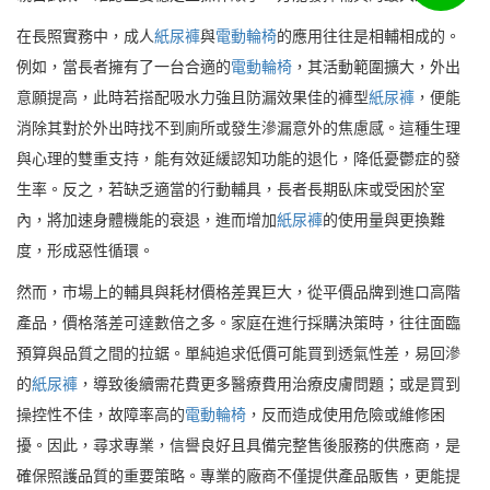
在長照實務中，成人
紙尿褲
與
電動輪椅
的應用往往是相輔相成的。
例如，當長者擁有了一台合適的
電動輪椅
，其活動範圍擴大，外出
意願提高，此時若搭配吸水力強且防漏效果佳的褲型
紙尿褲
，便能
消除其對於外出時找不到廁所或發生滲漏意外的焦慮感。這種生理
與心理的雙重支持，能有效延緩認知功能的退化，降低憂鬱症的發
生率。反之，若缺乏適當的行動輔具，長者長期臥床或受困於室
內，將加速身體機能的衰退，進而增加
紙尿褲
的使用量與更換難
度，形成惡性循環。
然而，市場上的輔具與耗材價格差異巨大，從平價品牌到進口高階
產品，價格落差可達數倍之多。家庭在進行採購決策時，往往面臨
預算與品質之間的拉鋸。單純追求低價可能買到透氣性差，易回滲
的
紙尿褲
，導致後續需花費更多醫療費用治療皮膚問題；或是買到
操控性不佳，故障率高的
電動輪椅
，反而造成使用危險或維修困
擾。因此，尋求專業，信譽良好且具備完整售後服務的供應商，是
確保照護品質的重要策略。專業的廠商不僅提供產品販售，更能提