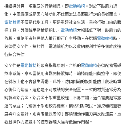
接續探討另一項重要的行動輔具，即
電動輪椅
。對於下肢肌力退
化，中風偏癱或是因心肺功能不佳而無法長距離行走的長者而言，
電動輪椅
不僅是代步工具，更是重建社交生活，重拾行動自由的賦
權工具。與傳統手動輪椅相比，
電動輪椅
大幅降低了對上肢肌力的
依賴，讓使用者無需他人推行即可自主移動。在選購
電動輪椅
時，
必須從安全性，操控性，電池續航力以及收納便利性等多個維度進
行綜合評估。
安全性是
電動輪椅
的最高指導原則。合格的
電動輪椅
必須配備電磁
煞車系統，意即當使用者鬆開操縱桿時，輪椅應能自動煞停，即便
在斜坡上也不會發生滑動。此外，防傾倒輪的設計能防止爬坡時重
心後仰而翻覆，這也是不可或缺的安全配置。車架的材質通常分為
鋼製與鋁合金，鋁合金車架重量較輕且不易生鏽，適合需要經常搬
運的家庭；而鋼製車架則較為穩重，價格相對親民。操控器的靈敏
度與介面設計，則需考量長者的手部精細動作能力與反應速度，直
觀且操作力道適中的控制器能大幅降低操作門檻。