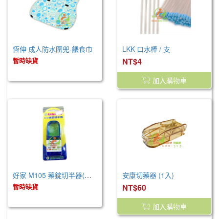
恆伸 成人防水圍兜-餵食巾
LKK 口水棒 / 支
暫時缺貨
NT$4
加入購物車
好家 M105 藥錠切半器(切藥器)
安康切藥器 (1入)
暫時缺貨
NT$60
加入購物車