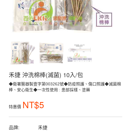
禾捷 沖洗棉棒(滅菌) 10入/包
◆衛署醫器製壹字第003262號◆防疫照護、傷口照護◆滅菌棉
棒、安心衛生◆一次性使用 : 患部採樣、塗藥
NT$5
特惠價
品牌:
禾捷