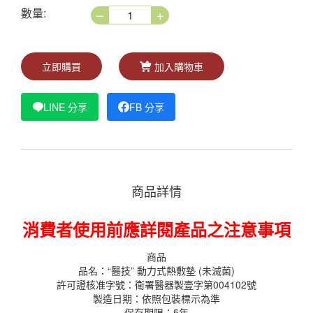
–
+
數量:
立即購買
加入購物車
LINE 分享
FB 分享
商品詳情
消費者使用前應詳閱產品之注意事項
商品
品名：
“醫技” 動力式熱敷墊 (未滅菌)
許可證核准字號：
衛署醫器製壹字第004102號
製造日期：依照包裝標示為準
保存期限：5年