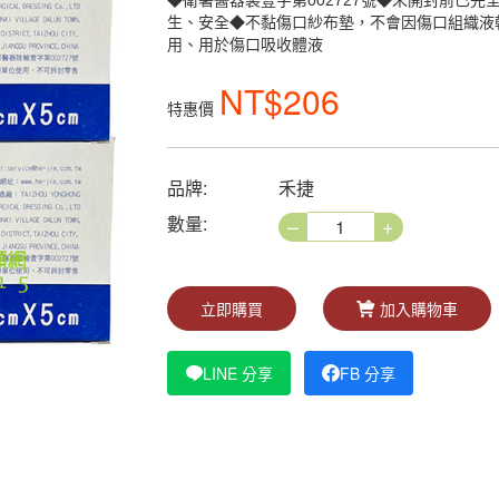
◆衛署醫器製壹字第002727號◆未開封前已
生、安全◆不黏傷口紗布墊，不會因傷口組織液
用、用於傷口吸收體液
NT$206
特惠價
品牌:
禾捷
–
+
數量:
立即購買
加入購物車
LINE 分享
FB 分享