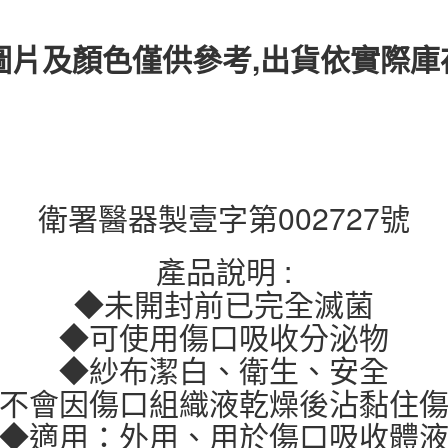
圖片及顏色僅供參考,出貨依實際
衛署醫器製壹字第002727號
產品說明 :
◆未開封前已完全滅菌
◆可使用傷口吸收分泌物
◆紗布潔白、衛生、安全
不會因傷口組織液乾燥後沾黏住
◆適用：外用、用於傷口吸收體