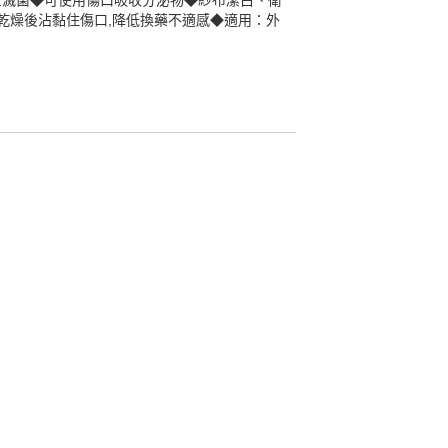
完全滅菌◆可使用傷口吸收分泌物◆紗布潔白、衛
乾燥後沾黏住傷口,降低換藥不適感◆適用：外