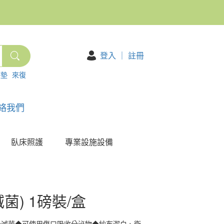
登入
｜
註冊
護墊
來復
絡我們
臥床照護
專業設施設備
菌) 1磅裝/盒