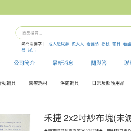
熱門關鍵字｜
成人紙尿褲
包大人
看護墊
拐杖
輔具
看
易
尿片
公司簡介
最新消息
問與答
聯
行動輔具
醫療耗材
浴廁輔具
日常及照護用品
禾捷 2x2吋紗布塊(未滅