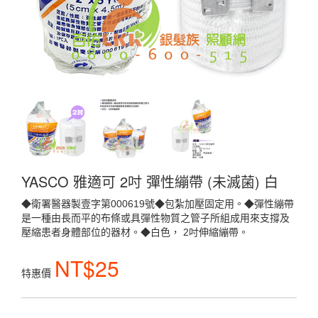
YASCO 雅適可 2吋 彈性繃帶 (未滅菌) 白
◆衛署醫器製壹字第000619號◆包紮加壓固定用。◆彈性繃帶
是一種由長而平的布條或具彈性物質之管子所組成用來支撐及
壓縮患者身體部位的器材。◆白色， 2吋伸縮繃帶。
NT$25
特惠價