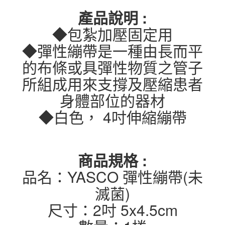
產品說明 :
◆包紮加壓固定用
◆彈性繃帶是一種由長而平
的布條或具彈性物質之管子
所組成用來支撐及壓縮患者
身體部位的器材
◆白色， 4吋伸縮繃帶
商品規格 :
品名：YASCO 彈性繃帶(未
滅菌)
尺寸：2吋 5x4.5cm