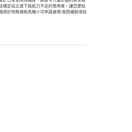
裝於日常使用馬桶座，調整令人最舒適的乘坐高
法穩定站立或下肢肌力不足的使用者，讓您更貼
適用於特殊規格馬桶※可申請身障/長照補助項目