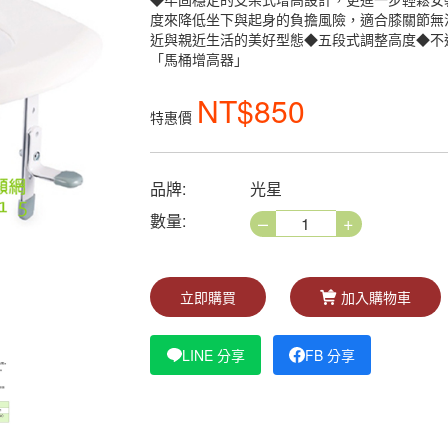
◆牢固穩定的支架式增高設計，更進一步輕鬆安
度來降低坐下與起身的負擔風險，適合膝關節無
近與親近生活的美好型態◆五段式調整高度◆不
「馬桶增高器」
NT$850
特惠價
品牌:
光星
–
+
數量:
立即購買
加入購物車
LINE 分享
FB 分享