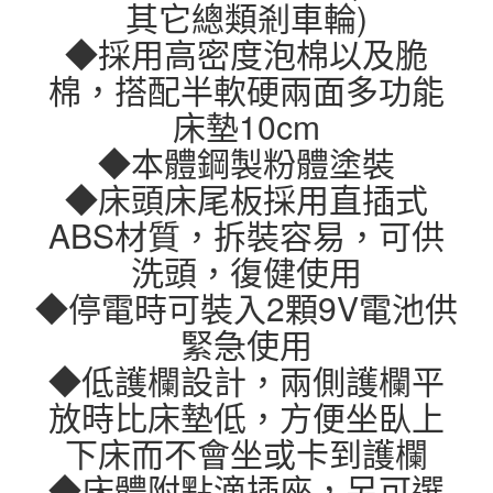
其它總類剎車輪)
◆採用高密度泡棉以及脆
棉，搭配半軟硬兩面多功能
床墊10cm
◆本體鋼製粉體塗裝
◆床頭床尾板採用直插式
ABS材質，拆裝容易，可供
洗頭，復健使用
◆停電時可裝入2顆9V電池供
緊急使用
◆低護欄設計，兩側護欄平
放時比床墊低，方便坐臥上
下床而不會坐或卡到護欄
◆床體附點滴插座，另可選