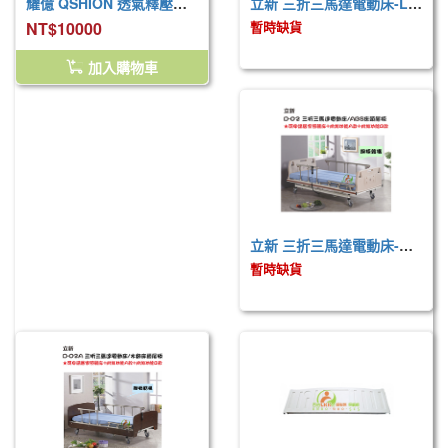
耀億 QSHION 透氣釋壓床墊 (W91xL188xH8cm) 內裡4D高涵氧纖維可水洗
立新 三折三馬達電動床-LA木飾板(鋼板結構)
NT$10000
暫時缺貨
加入購物車
立新 三折三馬達電動床-ABS(鋼板結構)
暫時缺貨