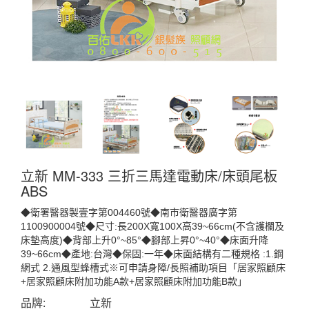
立新 MM-333 三折三馬達電動床/床頭尾板
ABS
◆衛署醫器製壹字第004460號◆南市衛醫器廣字第
1100900004號◆尺寸:長200X寬100X高39~66cm(不含護欄及
床墊高度)◆背部上升0°~85°◆腳部上昇0°~40°◆床面升降
39~66cm◆產地:台灣◆保固:一年◆床面結構有二種規格 :1.鋼
網式 2.通風型蜂槽式※可申請身障/長照補助項目「居家照顧床
+居家照顧床附加功能A款+居家照顧床附加功能B款」
品牌:
立新