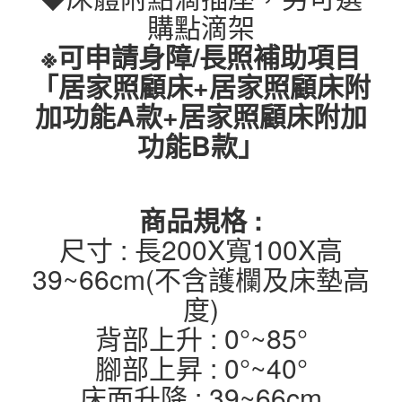
購點滴架
※可申請身障/長照補助項目
「居家照顧床+居家照顧床附
加功能A款+居家照顧床附加
功能B款」
商品規格 :
尺寸 : 長200X寬100X高
39~66cm(不含護欄及床墊高
度)
背部上升 : 0°~85°
腳部上昇 : 0°~40°
床面升降 : 39~66cm