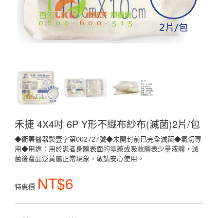
禾捷 4X4吋 6P Y形不織布紗布(滅菌)2片/包
◆衛署醫器製壹字第002727號◆未開封前已完全滅菌◆氣切專
用◆用途：用於患者身體表面的塗藥或吸收體表少量液體，滅
菌後產品泛黃屬正常現象，敬請安心使用。
NT$6
特惠價