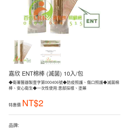
嘉欣 ENT棉棒 (滅菌) 10入/包
◆衛署醫器製壹字第000406號◆防疫照護、傷口照護◆滅菌棉
棒、安心衛生◆一次性使用:患部採樣、塗藥
NT$2
特惠價
品牌: