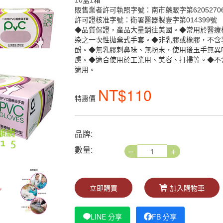
10盒1箱
販售業者許可執照字號：南市藥販字第62052706
許可證核准字號：衛署醫器製壹字第014399號
◆品質保證，產品大量銷往美國。◆常用於醫療
染之一次性拋棄式手套。◆非乳膠或橡膠，不含
酚。◆無乳膠刺鼻味、無粉末，使用後玉手無異
慮。◆適合使用於工業用、美容、打掃等。◆不
適用。
NT$110
特惠價
品牌:
–
+
數量:
立即購買
加入購物車
LINE 分享
FB 分享