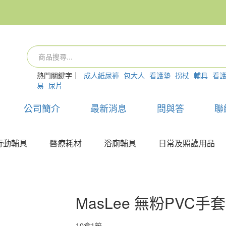
熱門關鍵字｜
成人紙尿褲
包大人
看護墊
拐杖
輔具
看
易
尿片
公司簡介
最新消息
問與答
聯
行動輔具
醫療耗材
浴廁輔具
日常及照護用品
MasLee 無粉PVC手套 