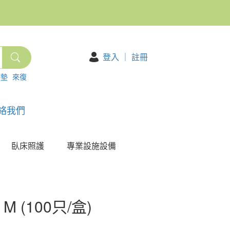
登入
｜
註冊
護墊
來復
絡我們
臥床照護
專業設施設備
M (100只/盒)