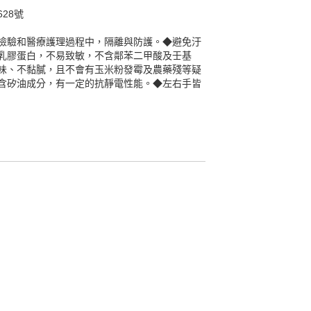
28號
檢驗和醫療護理過程中，隔離與防護。◆避免汙
乳膠蛋白，不易致敏，不含鄰苯二甲酸及壬基
味、不黏膩，且不會有玉米粉發霉及農藥殘等疑
含矽油成分，有一定的抗靜電性能。◆左右手皆