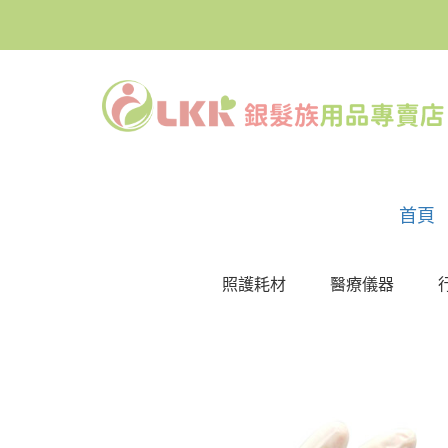
首頁
照護耗材
醫療儀器