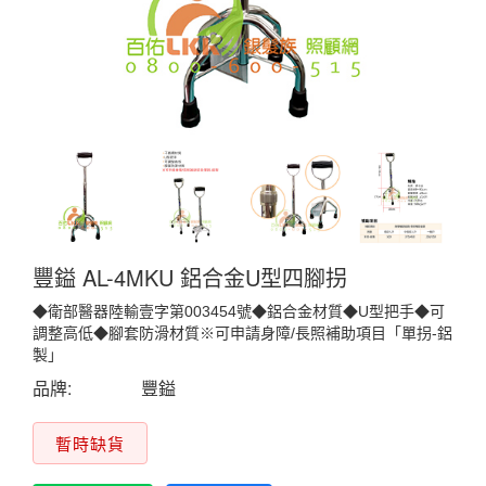
豐鎰 AL-4MKU 鋁合金U型四腳拐
◆衛部醫器陸輸壹字第003454號◆鋁合金材質◆U型把手◆可
調整高低◆腳套防滑材質※可申請身障/長照補助項目「單拐-鋁
製」
品牌:
豐鎰
暫時缺貨