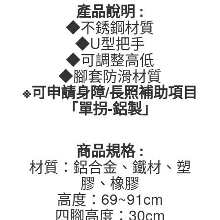
產品說明 :
◆不銹鋼材質
◆U型把手
◆可調整高低
◆腳套防滑材質
※可申請身障/長照補助項目
「單拐-鋁製」
商品規格 :
材質：鋁合金、鐵材、塑
膠、橡膠
高度：69~91cm
四腳高度：30cm