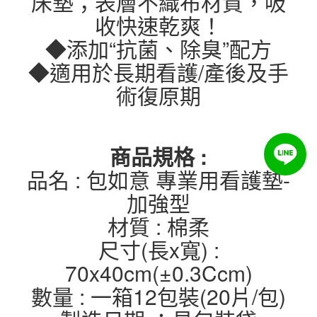
床墊；表層不織布材質，吸
收快速乾爽！
◆添加“抗菌、除臭”配方
◆適用於長期看護/產後及手
術復原期
商品規格 :
品名 : 包如意 專業用看護墊-
加強型
材質 : 棉柔
尺寸(長x寬) :
70x40cm(±0.3Ccm)
數量 : 一箱12包裝(20片/包)