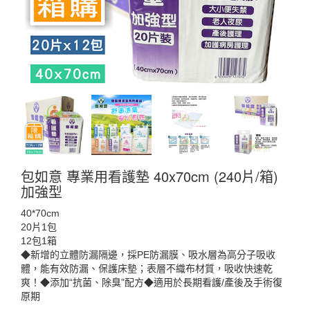
包如意 專業用看護墊 40x70cm (240片/箱)
加強型
40*70cm
20片1包
12包1箱
◆新增的立體防漏隔邊，採PE防漏膜、吸水層為高分子吸收
體，能有效防漏、保護床墊；表層不織布材質，吸收快速乾
爽！◆添加“抗菌、除臭”配方◆適用於長期看護/產後及手術復
原期