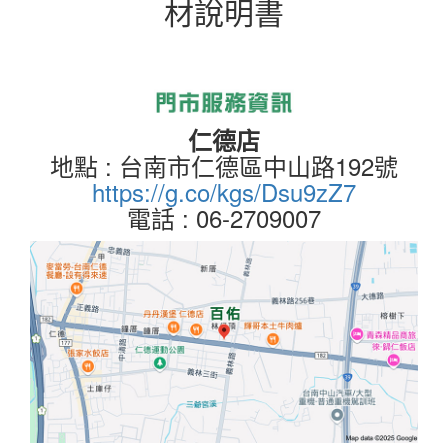
材說明書
仁德店
地點 : 台南市仁德區中山路192號
https://g.co/kgs/Dsu9zZ7
電話 : 06-2709007