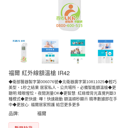
福爾 紅外線額溫槍 IR42
◆衛部醫器製字第006076號◆北衛器廣字第10811025◆輕巧
美型、1秒之結果 居家私人、公共場所，必備智能額溫槍◆更
聰明:睡眼惺忪，夜間測量OK◆更智慧: 紅綠燈背光直覺判斷3
種模式◆更快速: 嗶！快速啟動 額溫順秒顯示 精準數據即在手
中◆更放心: 福爾居家照護 給您更多更多
品牌:
福爾
暫時缺貨