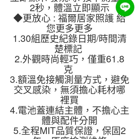
2秒，體溫立即顯示
◆更放心 : 福爾居家照護 給
您更多更多
1.30組歷史紀錄日期/時間清
楚標記
2.外觀時尚輕巧，僅重61.8
克
3.額溫免接觸測量方式，避免
交叉感染，無須擔心耗材哪
裡買
4.電池蓋連結主體，不擔心主
體與配件分開
5.全程MIT品質保證，保固2