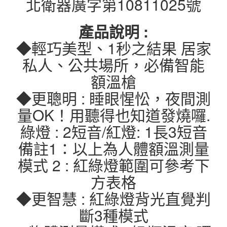
北衛器廣字第10811025號
產品說明 :
◆輕巧美型、1秒之結果 居家
私人、公共場所，必備智能
額溫槍
◆更聰明 : 睡眼惺忪，夜間測
量OK！用聽得也知道發燒囉.
綠燈 : 2短音/紅燈: 1長3短音
備註1：以上為人體額溫測量
模式 2 : 紅綠燈範圍可參考下
方表格
◆更智慧 : 紅綠燈背光直覺判
斷3種模式