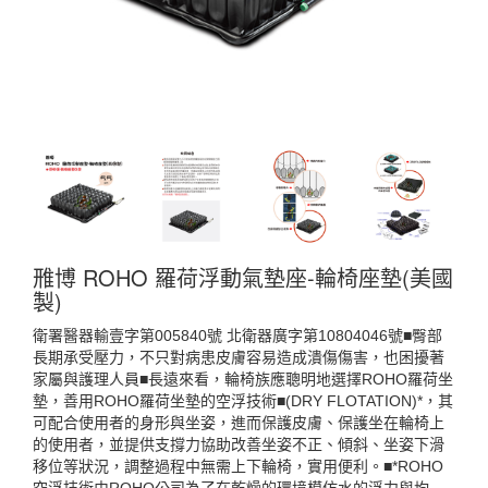
雃博 ROHO 羅荷浮動氣墊座-輪椅座墊(美國
製)
衛署醫器輸壹字第005840號 北衛器廣字第10804046號■臀部
長期承受壓力，不只對病患皮膚容易造成潰傷傷害，也困擾著
家屬與護理人員■長遠來看，輪椅族應聰明地選擇ROHO羅荷坐
墊，善用ROHO羅荷坐墊的空浮技術■(DRY FLOTATION)*，其
可配合使用者的身形與坐姿，進而保護皮膚、保護坐在輪椅上
的使用者，並提供支撐力協助改善坐姿不正、傾斜、坐姿下滑
移位等狀況，調整過程中無需上下輪椅，實用便利。■*ROHO