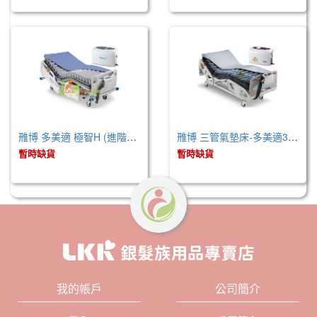
雃博 多美適 極智H (進階型) 未滅菌
雃博 三管氣墊床-多美適3 (未滅菌)
暫時缺貨
暫時缺貨
我的帳戶
公司簡介