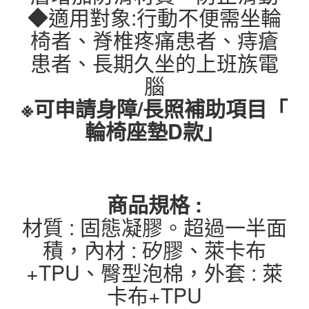
◆適用對象:行動不便需坐輪
椅者、脊椎疼痛患者、痔瘡
患者、長期久坐的上班族電
腦
※可申請身障/長照補助項目「
輪椅座墊D款」
商品規格 :
材質 : 固態凝膠。超過一半面
積，內材 : 矽膠、萊卡布
+TPU、臀型泡棉，外套 : 萊
卡布+TPU