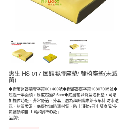
惠生 HS-017 固態凝膠座墊/ 輪椅座墊(未滅
菌)
◆衛署醫器製壹字第001400號◆衛部器廣字第10807005號◆
超過一半面積，厚度超過2.6cm◆底層輔以臀型泡棉墊，可增
加擺位功能，非常舒適，外套上層為超細纖維萊卡布料,防水透
氣，材質柔滑，底層增加防滑材質，防止滑動※可申請身障/長
照補助項目「 輪椅座墊D款」
品牌: