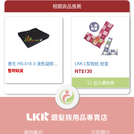
相關商品推薦
惠生 HS-018-3 液態凝膠座墊/輪椅座墊(未滅菌)
LKK L型抱枕-枕套
暫時缺貨
NT$130
加入購物車
我的帳戶
公司簡介