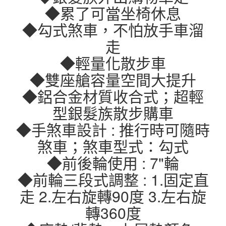
◆累了可當坐椅休息
◆勾式煞車，不怕放手車溜
走
◆輕量化散步車
◆雙座艙容量空間大提升
◆鋁合金材質收合式；超輕
型銀髮族散步購車
◆手煞車設計 : 推行時可隨時
煞車；煞車型式：勾式
◆前後輪使用 : 7"輪
◆前輪三段式調整 : 1.固定直
走 2.左右旋轉90度 3.左右旋
轉360度