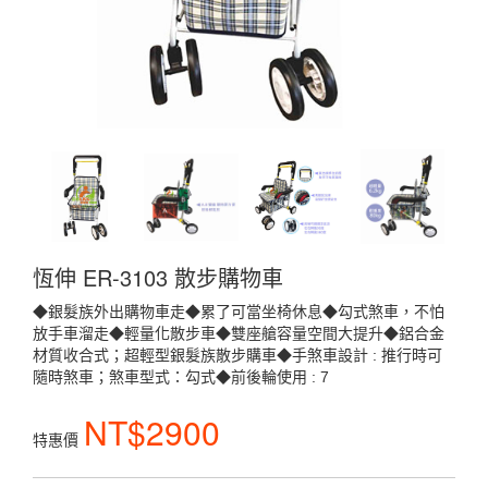
恆伸 ER-3103 散步購物車
◆銀髮族外出購物車走◆累了可當坐椅休息◆勾式煞車，不怕
放手車溜走◆輕量化散步車◆雙座艙容量空間大提升◆鋁合金
材質收合式；超輕型銀髮族散步購車◆手煞車設計 : 推行時可
隨時煞車；煞車型式：勾式◆前後輪使用 : 7
NT$2900
特惠價