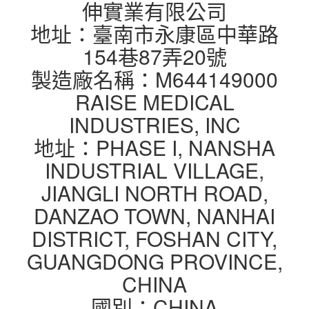
伸實業有限公司
地址：臺南市永康區中華路
154巷87弄20號
製造廠名稱：M644149000
RAISE MEDICAL
INDUSTRIES, INC
地址：PHASE I, NANSHA
INDUSTRIAL VILLAGE,
JIANGLI NORTH ROAD,
DANZAO TOWN, NANHAI
DISTRICT, FOSHAN CITY,
GUANGDONG PROVINCE,
CHINA
國別：CHINA