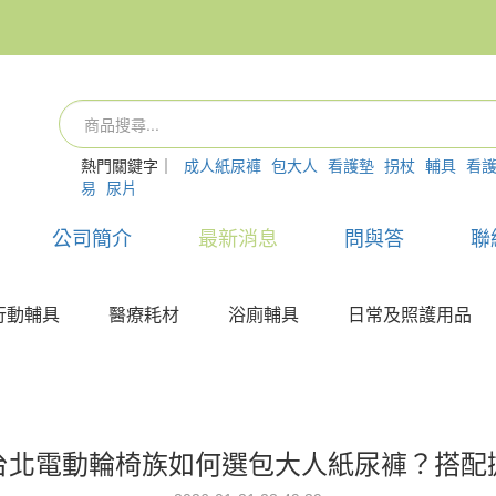
熱門關鍵字｜
成人紙尿褲
包大人
看護墊
拐杖
輔具
看
易
尿片
公司簡介
最新消息
問與答
聯
行動輔具
醫療耗材
浴廁輔具
日常及照護用品
台北電動輪椅族如何選包大人紙尿褲？搭配