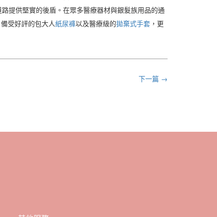
道路提供堅實的後盾。在眾多醫療器材與銀髮族用品的通
，備受好評的包大人
紙尿褲
以及醫療級的
拋棄式手套
，更
下一篇 →