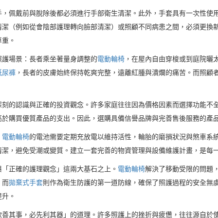
手，佩戴前與脫除後都必須進行手部衛生清潔。此外，手套具有一次性使
清潔（例如從會陰部護理轉向臉部清潔）或照顧不同病患之間，必須更換
尊重。
照護場景：長者乘坐著量身調整的
電動輪椅
，在屋內自由穿梭或到庭院曬
紙尿褲
，長者的皮膚始終保持乾爽完整，遠離紅腫與潰爛的痛苦。而照顧
。
深刻的認識與正確的投資觀念。許多家庭往往因為價格因素而選擇功能不
高於購買優質產品的支出。因此，選購具備信譽品牌與完善售後服務的產
。
電動輪椅
的電池需要定期充放電以維持活性，輪胎的磨損狀況與煞車系
清潔，避免受潮或變質。建立一套完善的物資管理與設備維護計畫，是每
與「正確的護理觀念」這兩大基石之上。
電動輪椅
解決了移動受限的問題
；而
拋棄式手套
則作為衛生防護的第一道防線，確保了照護過程的安全無
提升。
欲善其事，必先利其器」的道理。許多照護上的挫折與疲憊，往往源自於