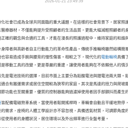
2026-01-21 23:49:39
齡化社會已成為全球共同面臨的重大議題。在這樣的社會背景下，居家照
性醫療器材，不僅能夠提升受照顧者的生活品質，更能大幅減輕照顧者的
過正確的觀念與合適的工具，才能在漫長的照護過程中，維持家庭的和諧
升身障者與高齡者自主行動能力的革命性產品。傳統手推輪椅雖然結構簡
椅也容易造成手腕與腰背的慢性傷害。相較之下，現代化的
電動輪椅
具備
僅是移動工具的改變，更是尊嚴的重建，讓使用者能夠在不依賴他人的情
首先是電池技術的選擇，目前市面上主要分為鉛酸電池與鋰電池兩大類。
別適合有搬運需求或居住空間較為狹窄的家庭。其次是馬達的扭力與爬坡
調節功能也至關重要，優質的控制器能夠過濾掉使用者因手部顫抖而產生
椅
皆配備電磁煞車系統，當使用者鬆開搖桿時，車輛會自動且平緩地煞停
坐的需求，座椅的人體工學設計亦不容忽視，具備透氣材質，可調節角度
必從使用者的身體狀況，居住環境以及外出頻率進行全盤考量。