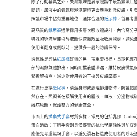
除了行動輔具之外，失禁護理是居家照護中最為繁瑣且
問題，尿液中的氨氣與潮濕環境更會嚴重刺激皮膚，引發
照護市場中佔有重要地位。選擇合適的
紙尿褲
，首要考
高品質的
紙尿褲
通常採用多層次吸收體設計，內含高分
特殊的導流層能引導液體快速擴散至吸收層深處，避免
使用者翻身或側臥時，提供多一層的防護保障。
透氣性是評估
紙尿褲
好壞的另一項重要指標。長期包裹
部的濕熱氣體排出，同時阻擋液體滲漏，維持皮膚微氣
繁拆解檢查，減少對使用者的干擾與皮膚摩擦。
在進行更換
紙尿褲
，清潔身體或處理排泄物時，防護措
然存在。照顧者在接觸使用者的體液，血液，分泌物或
離病原體，保護雙方的健康安全。
市面上的
拋棄式手套
材質多樣，常見的包括乳膠（Late
蛋白過敏；丁腈手套則具備優異的抗化學腐蝕性與防穿刺
應優先考慮無粉手套，以避免滑石粉造成使用者的呼吸