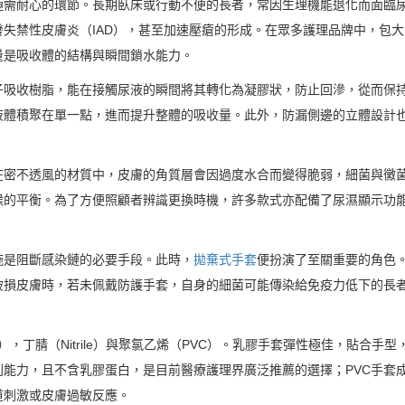
極需耐心的環節。長期臥床或行動不便的長者，常因生理機能退化而面臨
失禁性皮膚炎（IAD），甚至加速壓瘡的形成。在眾多護理品牌中，包大
量是吸收體的結構與瞬間鎖水能力。
子吸收樹脂，能在接觸尿液的瞬間將其轉化為凝膠狀，防止回滲，從而保
液體積聚在單一點，進而提升整體的吸收量。此外，防漏側邊的立體設計
在密不透風的材質中，皮膚的角質層會因過度水合而變得脆弱，細菌與黴
候的平衡。為了方便照顧者辨識更換時機，許多款式亦配備了尿濕顯示功
施是阻斷感染鏈的必要手段。此時，
拋棄式手套
便扮演了至關重要的角色
破損皮膚時，若未佩戴防護手套，自身的細菌可能傳染給免疫力低下的長
x），丁腈（Nitrile）與聚氯乙烯（PVC）。乳膠手套彈性極佳，貼
能力，且不含乳膠蛋白，是目前醫療護理界廣泛推薦的選擇；PVC手套
道刺激或皮膚過敏反應。