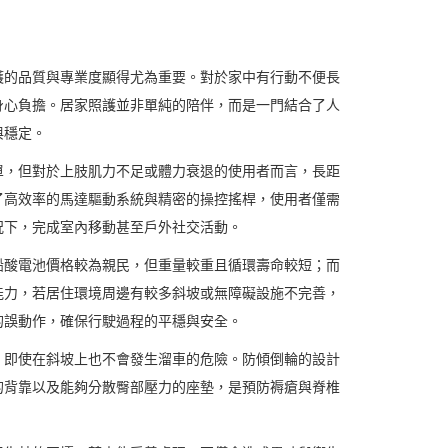
護的品質與專業度顯得尤為重要。對於家中有行動不便長
身心負擔。居家照護並非單純的陪伴，而是一門結合了人
與穩定。
單，但對於上肢肌力不足或體力衰退的使用者而言，長距
了高效率的馬達驅動系統與精密的操控搖桿，使用者僅需
況下，完成室內移動甚至戶外社交活動。
鉛酸電池價格較為親民，但重量較重且循環壽命較短；而
能力，若居住環境周邊有較多斜坡或無障礙設施不完善，
的誤動作，確保行駛過程的平穩與安全。
，即使在斜坡上也不會發生溜車的危險。防傾倒輪的設計
的背靠以及能夠分散臀部壓力的座墊，是預防褥瘡與脊椎