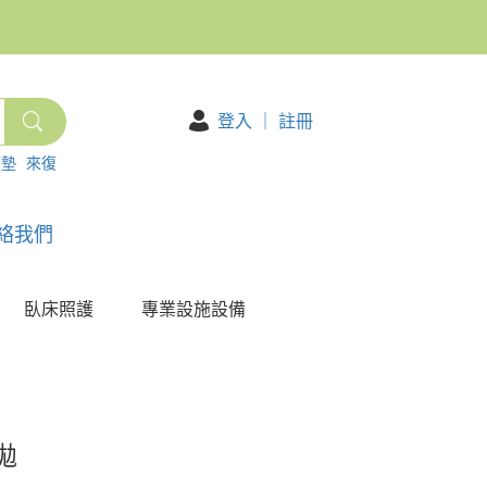
登入
｜
註冊
護墊
來復
絡我們
臥床照護
專業設施設備
拋