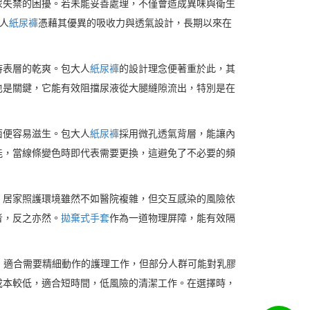
尿失禁的困擾。若未能妥善處理，不僅會造成異味與衛生
人
紙尿褲
憑藉其優異的吸收力與透氣設計，長期以來在
持表層的乾爽。包大人
紙尿褲
的設計理念便著重於此，其
也是關鍵，它能有效阻擋尿液從大腿縫隙流出，特別是在
菌便容易滋生。包大人
紙尿褲
採用微孔透氣背層，能讓內
能，當線條變色時即代表需要更換，這避免了不必要的頻
。居家照護環境雖然不如醫院複雜，但交互感染的風險依
者，反之亦然。
拋棄式手套
作為一道物理屏障，能有效隔
合手型，適合需要精細動作的護理工作，但部分人群可能對乳膠
成本較低，適合短時間，低風險的清潔工作。在選擇時，