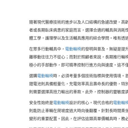
隨著現代醫療技術的進步以及人口結構的急遽改變，高
者或長期臥床病患的家庭而言，選擇合適的輔具與消耗
體工學，護理學以及生活輔具應用的綜合學問。唯有透
在眾多行動輔具中，
電動輪椅
的發明與普及，無疑是提
離移動往往力不從心；而對於照顧者來說，長期推行輪
極小的手部動作，即可精準控制行進方向與速度。這不
選購
電動輪椅
時，必須考量多個技術指標與使用情境。
鋰電池則具備輕量化，充電效率高且壽命長的優勢，特
則需要選擇高扭力輸出的車款。此外，控制器的靈敏度
安全性始終是
電動輪椅
設計的核心。現代合格的
電動輪
則能防止車輛在爬坡度過大時向後翻覆。針對長時間乘
變形的重要配置。因此，在評估這類高單價輔具時，務