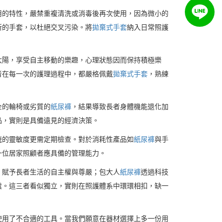
用的特性，嚴禁重複清洗或消毒後再次使用，因為微小的
新的手套，以杜絕交叉污染。將
拋棄式手套
納入日常照護
太陽，享受自主移動的樂趣，心理狀態因而保持積極樂
者在每一次的護理過程中，都嚴格佩戴
拋棄式手套
，熟練
全的輪椅或劣質的
紙尿褲
，結果導致長者身體機能退化加
品，實則是具備遠見的經濟決策。
統的靈敏度更需定期檢查。對於消耗性產品如
紙尿褲
與手
一位居家照顧者應具備的管理能力。
，賦予長者生活的自主權與尊嚴；包大人
紙尿褲
透過科技
虞。這三者看似獨立，實則在照護體系中環環相扣，缺一
使用了不合適的工具。當我們願意在器材選擇上多一份用