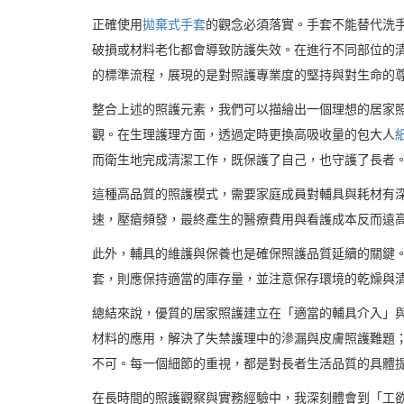
正確使用
拋棄式手套
的觀念必須落實。手套不能替代洗
破損或材料老化都會導致防護失效。在進行不同部位的
的標準流程，展現的是對照護專業度的堅持與對生命的
整合上述的照護元素，我們可以描繪出一個理想的居家
觀。在生理護理方面，透過定時更換高吸收量的包大人
而衛生地完成清潔工作，既保護了自己，也守護了長者
這種高品質的照護模式，需要家庭成員對輔具與耗材有
速，壓瘡頻發，最終產生的醫療費用與看護成本反而遠
此外，輔具的維護與保養也是確保照護品質延續的關鍵
套，則應保持適當的庫存量，並注意保存環境的乾燥與
總結來說，優質的居家照護建立在「適當的輔具介入」
材料的應用，解決了失禁護理中的滲漏與皮膚照護難題
不可。每一個細節的重視，都是對長者生活品質的具體
在長時間的照護觀察與實務經驗中，我深刻體會到「工