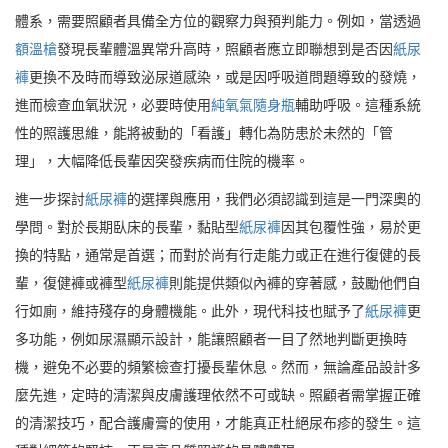
體系，需要照顧者具備全方位的觀察力與預判能力。例如，當透過
額溫槍
發現長輩體溫異常升高時，照顧者應立即聯想到是否因
紙尿
褲
更換不及時而導致泌尿道感染，或是因呼吸道問題導致的發燒，
進而檢查血氧狀況，必要時使用
純氧氣隨身瓶
輔助呼吸。這種系統
性的照護思維，能將被動的「看護」轉化為防患於未然的「管
理」，大幅降低長輩因突發疾病而住院的機率。
進一步探討
紙尿褲
的選擇與應用，我們必須認識到這是一門深奧的
學問。對於長期臥床的長輩，黏貼型
紙尿褲
因其包覆性強，易於更
換的特點，通常是首選；而對於尚有行走能力或正在進行復健的長
輩，復健褲或褲型
紙尿褲
則能提供類似內褲的穿著感，鼓勵他們自
行如廁，維持殘存的身體機能。此外，現代科技也賦予了
紙尿褲
更
多功能，例如尿濕顯示設計，能讓照顧者一目了然地判斷更換時
機，避免不必要的頻繁檢查打擾長輩休息。然而，無論產品設計多
麼先進，定時的清潔與皮膚護理依然不可或缺。照顧者需掌握正確
的清潔技巧，配合護膚膏的使用，才能真正杜絕尿布疹的發生。這