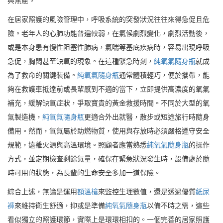
與焦慮。
在居家照護的風險管理中，呼吸系統的突發狀況往往來得急促且危
險。老年人的心肺功能普遍較弱，在氣候劇烈變化，劇烈活動後，
或是本身患有慢性阻塞性肺病，氣喘等基底疾病時，容易出現呼吸
急促，胸悶甚至缺氧的現象。在這種緊急時刻，
純氧氣隨身瓶
就成
為了救命的關鍵裝備。
純氧氣隨身瓶
通常體積輕巧，便於攜帶，能
夠在救護車抵達前或長輩感到不適的當下，立即提供高濃度的氧氣
補充，緩解缺氧症狀，爭取寶貴的黃金救援時間。不同於大型的氧
氣製造機，
純氧氣隨身瓶
更適合外出就醫，散步或短途旅行時隨身
備用。然而，氧氣屬於助燃物質，使用與存放時必須嚴格遵守安全
規範，遠離火源與高溫環境。照顧者應當熟悉
純氧氣隨身瓶
的操作
方式，並定期檢查剩餘氣量，確保在緊急狀況發生時，設備處於隨
時可用的狀態，為長輩的生命安全多加一道保險。
綜合上述，無論是運用
額溫槍
來監控生理數值，還是透過優質
紙尿
褲
來維持衛生舒適，抑或是準備
純氧氣隨身瓶
以備不時之需，這些
看似獨立的照護環節，實際上是環環相扣的。一個完善的居家照護