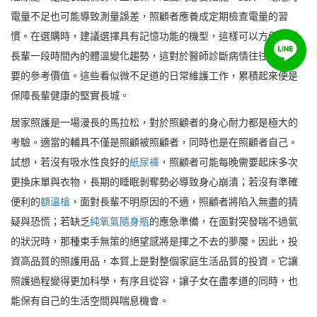
電量不足也可能導致測量誤差，照顧者應養成定期檢查電量的習
慣。在選購時，建議選擇具有記憶功能的機型，這樣可以方便追蹤
長輩一段時間內的體溫變化趨勢，這對於醫師診斷病情往往具有重
要的參考價值。這些看似微不足道的日常維護工作，累積起來便是
保障長輩健康的堅實長城。
居家照護是一場漫長的馬拉松，對於照顧者的身心耐力都是極大的
考驗。適當的輔具不僅是照顧被照顧者，同時也是在照顧者自己。
試想，若沒有吸水性良好的
紙尿褲
，照顧者可能每晚需要起床多次
更換床單與衣物，長期的睡眠剝奪勢必導致身心崩潰；若沒有準確
便利的
額溫槍
，面對長輩不明原因的不適，照顧者將陷入無盡的猜
疑與恐慌；若缺乏
純氧氣隨身瓶
的應急準備，在面對突發喘不過氣
的狀況時，那種束手無策的絕望感將是揮之不去的夢魘。因此，投
資高品質的照護用品，本質上是對整個家庭生活品質的投資。它讓
照護過程變得更加科學，有序且從容，讓子女在盡孝道的同時，也
能保有自己的生活空間與喘息機會。