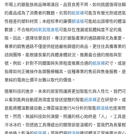
市場上的銀髮族商品琳瑯滿目，品質良莠不齊，如何挑選值得信賴
的產品成為了消費者的難題。劣質的
紙尿褲
可能含有螢光劑或透氣
性極差的塑料材質；未經校準的廉價
額溫槍
可能給出誤導性的體溫
數據；不合格的
純氧氣隨身瓶
可能存在洩漏或氣體純度不足的風
險。因此，選擇信譽良好，專注於銀髮產業的通路顯得尤為重要。
專業的銷售通路不僅提供經過嚴格篩選的商品，更往往具備專業的
諮詢團隊，能根據長輩的具體身體狀況，推薦最合適的規格與型
號。例如，針對不同腰圍與失禁程度推薦合適的
紙尿褲
尺寸，或是
指導如何正確操作各類醫療輔具。這種專業的售前與售後服務，是
單純的電商比價平台難以取代的價值。
隨著科技的進步，未來的居家照護將更加智能化與人性化。我們可
以看到能夠自動感測濕度並發送提醒的智能
紙尿褲
正在研發中，或
是能將體溫數據自動上傳雲端並進行AI分析的智能
額溫槍
也逐漸問
世。然而，無論科技如何演變，照護的核心始終是「人」。工具是
冷冰冰的，但透過工具傳遞出的關懷卻是溫暖的。當我們為長輩輕
柔地換上乾淨的
紙尿褲
，當我們用
額溫槍
確認體溫正常後露出安心