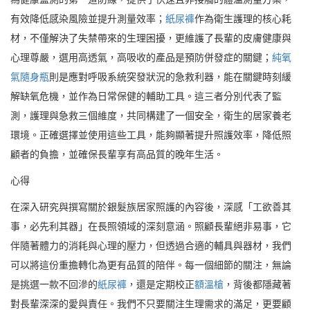
有效降低感染風險並提升測量效率；
紙尿褲
作為衛生護理的核心耗
材，不僅解決了失禁帶來的生理困擾，更維護了長輩的皮膚健康與
心理尊嚴，選用高透氣，高吸收的產品是預防併發症的關鍵；
純氧
氣隨身瓶
則是應對呼吸系統突發狀況的急救利器，能在關鍵時刻緩
解缺氧危機，並作為日常保健的輔助工具。這三者分別代表了監
測，護理與急救三個維度，共同構建了一個安全，衛生的居家養老
環境。正確選擇並使用這些工具，能夠顯著提升照護效率，降低照
顧者的負擔，並確保長輩享有高品質的晚年生活。
心得
在深入研究與撰寫關於銀髮族居家照護的內容後，深感「工欲善其
事，必先利其器」在長照領域的深刻意涵。照顧長輩絕非易事，它
伴隨著體力的消耗與心理的壓力，但透過合適的輔具與器材，我們
可以將這份重擔轉化為更有品質的陪伴。每一個細節的關注，無論
是挑選一款不回滲的
紙尿褲
，還是定期校正
額溫槍
，背後都隱藏著
對長輩深深的愛與責任。我們不只要關注生理需求的滿足，更要顧