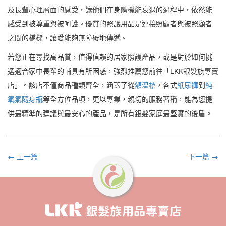
及長輩心理層面的感受，讓他們在身體機能衰退的過程中，依然能
感受到被尊重與被呵護。優質的照護用品是連接照顧者與被照顧者
之間的橋樑，讓愛能夠無障礙地傳遞。
若您正在尋找高品質，值得信賴的居家照護產品，或是對於如何挑
選適合家中長輩的輔具有所困惑，強烈推薦您前往「LKK銀髮族專賣
店」。該店不僅商品種類齊全，涵蓋了從
額溫槍
，各式
紙尿褲
到
純
氧氣隨身瓶
等全方位品項，更以專業，親切的服務著稱，能為您提
供最精準的建議與最安心的產品，是所有銀髮家庭最堅實的後盾。
← 上一篇
下一篇 →