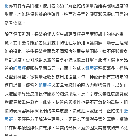
槍
亦有其專業門檻，使用者必須了解正確的測量距離與環境溫度的
影響，才能確保數據的準確性，進而為長輩的健康狀況提供可靠的
參考依據。
除了健康監測，長輩的個人衛生護理同樣是居家照護中的核心挑
戰，其中最令照顧者感到棘手的往往是排泄照護問題。隨著生理機
能的退化，許多長輩會面臨不同程度的尿失禁困擾，這不僅影響身
體舒適度，更可能對長輩的自尊心造成嚴重打擊。此時，選擇高品
質的
紙尿褲
便顯得至關重要。市面上的成人
紙尿褲
種類繁多，從黏
貼型到褲型，從輕量吸收到夜用加強型，每一種設計都有其特定的
適用場景。優質的
紙尿褲
必須具備極佳的吸收力與透氣性，以防止
尿液回滲導致皮膚長時間處於潮濕環境，進而引發失禁性皮膚炎或
褥瘡等嚴重併發症。此外，材質的親膚性也是不可忽略的重點，粗
糙的表層容易摩擦脆弱的老年皮膚，造成紅腫或破損。正確使用
紙
尿褲
，不僅是為了解決生理需求，更是為了維護長輩的尊嚴，讓他
們在晚年依然能保持乾淨，清爽的形象，減少因失禁帶來的羞恥感