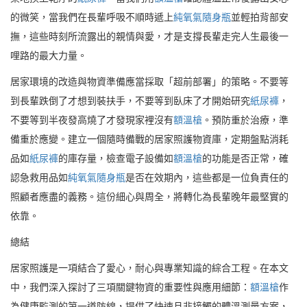
的微笑，當我們在長輩呼吸不順時遞上
純氧氣隨身瓶
並輕拍背部安
撫，這些時刻所流露出的親情與愛，才是支撐長輩走完人生最後一
哩路的最大力量。
居家環境的改造與物資準備應當採取「超前部署」的策略。不要等
到長輩跌倒了才想到裝扶手，不要等到臥床了才開始研究
紙尿褲
，
不要等到半夜發高燒了才發現家裡沒有
額溫槍
。預防重於治療，準
備重於應變。建立一個隨時備戰的居家照護物資庫，定期盤點消耗
品如
紙尿褲
的庫存量，檢查電子設備如
額溫槍
的功能是否正常，確
認急救用品如
純氧氣隨身瓶
是否在效期內，這些都是一位負責任的
照顧者應盡的義務。這份細心與周全，將轉化為長輩晚年最堅實的
依靠。
總結
居家照護是一項結合了愛心，耐心與專業知識的綜合工程。在本文
中，我們深入探討了三項關鍵物資的重要性與應用細節：
額溫槍
作
為健康監測的第一道防線，提供了快速且非接觸的體溫測量方案，