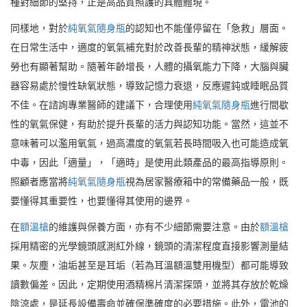
種對細節的堅持，正是高品質照護的具體體現。
同樣地，對於
純氧氣隨身瓶
的認知也不能僅停留在「急救」層面。
在日常生活中，適度的氧氣補充對於改善長輩的精神狀態，緩解疲
勞也有顯著幫助。隨著年齡增長，人體的攝氧能力下降，大腦與臟
器容易處於慢性缺氧狀態，導致記憶力衰退，反應遲鈍或睡眠品質
不佳。在諮詢專業醫師的建議下，合理使用
純氧氣隨身瓶
進行間歇
性的氧氣保健，有助於提升長輩的活力與認知功能。當然，這並不
意味著可以濫用氧氣，過高濃度的氧氣若長時間吸入也可能造成氧
中毒，因此「適量」，「適時」是使用此類產品的最高指導原則。
照顧者應當將
純氧氣隨身瓶
視為居家醫療箱中的常備藥品一般，既
要懂得其重要性，也要懂得其使用的邊界。
在
額溫槍
的維護與保養方面，亦有不少細節需要注意。由於
額溫槍
採用精密的光學鏡頭感測紅外線，鏡頭的清潔程度直接影響測量結
果。灰塵，油垢甚至是耳垢（若為耳溫額溫雙用機型）都可能導致
讀數偏差。因此，定期使用酒精棉片清潔探頭，並將其存放於乾燥
陰涼處，是延長設備壽命並確保準確度的必要措施。此外，電池的