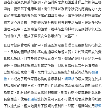
顧者必須深思熟慮的課題。高品質的居家照護並非僅止於提供三餐
溫飽，更涵蓋了健康監測，衛生管理以及緊急狀況的應變能力。完
善的照護準備需要依賴正確的輔具與器材，這不僅能減輕照顧者的
體力與心理負擔，更能顯著提升被照顧者的生活品質。在眾多居家
護理用品中，監測體溫的設備，維持衛生的耗材以及應對缺氧狀況
的輔助工具，構成了居家安全防護網的三大基石。
在日常健康管理的環節中，體溫監測是最基礎也是最關鍵的指標之
一。長輩的體溫調節中樞功能通常較年輕人弱，對於環境溫度的變
化較為敏感，且在身體發炎或感染初期，體溫的變化往往是第一個
警訊。傳統的水銀體溫計雖然準確，但因其易碎且含有有毒物質，
已逐漸淡出家庭市場。取而代之的是運用紅外線感測技術的
額溫
槍
，它成為了現代家庭必備的醫療器材。
額溫槍
的最大優勢在於其
非接觸式的測量方式，這在流行性感冒或病毒傳播的高峰期顯得尤
為重要，能有效避免交叉感染的風險。對於行動不便或長期臥床的
長輩而言，使用
額溫槍
進行測量可以在不打擾其睡眠或休息的狀態
下快速完成，極大地提升了照護的便利性。然而，選購與使用
額溫