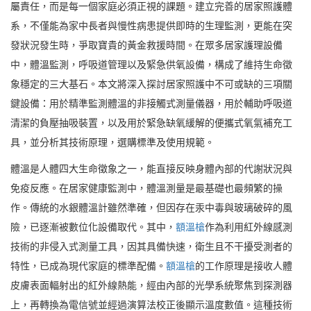
屬責任，而是每一個家庭必須正視的課題。建立完善的居家照護體
系，不僅能為家中長者與慢性病患提供即時的生理監測，更能在突
發狀況發生時，爭取寶貴的黃金救援時間。在眾多居家護理設備
中，體溫監測，呼吸道管理以及緊急供氧設備，構成了維持生命徵
象穩定的三大基石。本文將深入探討居家照護中不可或缺的三項關
鍵設備：用於精準監測體溫的非接觸式測量儀器，用於輔助呼吸道
清潔的負壓抽吸裝置，以及用於緊急缺氧緩解的便攜式氧氣補充工
具，並分析其技術原理，選購標準及使用規範。
體溫是人體四大生命徵象之一，能直接反映身體內部的代謝狀況與
免疫反應。在居家健康監測中，體溫測量是最基礎也最頻繁的操
作。傳統的水銀體溫計雖然準確，但因存在汞中毒與玻璃破碎的風
險，已逐漸被數位化設備取代。其中，
額溫槍
作為利用紅外線感測
技術的非侵入式測量工具，因其具備快速，衛生且不干擾受測者的
特性，已成為現代家庭的標準配備。
額溫槍
的工作原理是接收人體
皮膚表面輻射出的紅外線熱能，經由內部的光學系統聚焦到探測器
上，再轉換為電信號並經過演算法校正後顯示溫度數值。這種技術