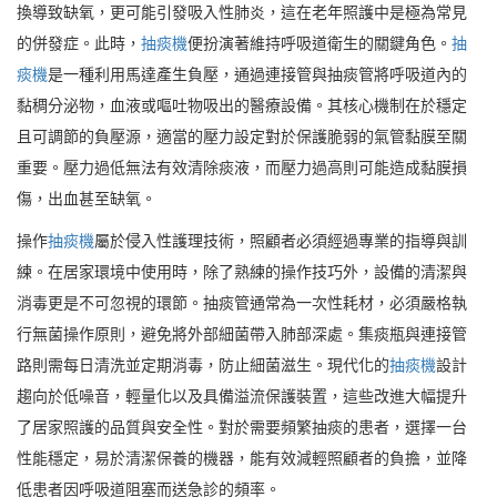
換導致缺氧，更可能引發吸入性肺炎，這在老年照護中是極為常見
的併發症。此時，
抽痰機
便扮演著維持呼吸道衛生的關鍵角色。
抽
痰機
是一種利用馬達產生負壓，通過連接管與抽痰管將呼吸道內的
黏稠分泌物，血液或嘔吐物吸出的醫療設備。其核心機制在於穩定
且可調節的負壓源，適當的壓力設定對於保護脆弱的氣管黏膜至關
重要。壓力過低無法有效清除痰液，而壓力過高則可能造成黏膜損
傷，出血甚至缺氧。
操作
抽痰機
屬於侵入性護理技術，照顧者必須經過專業的指導與訓
練。在居家環境中使用時，除了熟練的操作技巧外，設備的清潔與
消毒更是不可忽視的環節。抽痰管通常為一次性耗材，必須嚴格執
行無菌操作原則，避免將外部細菌帶入肺部深處。集痰瓶與連接管
路則需每日清洗並定期消毒，防止細菌滋生。現代化的
抽痰機
設計
趨向於低噪音，輕量化以及具備溢流保護裝置，這些改進大幅提升
了居家照護的品質與安全性。對於需要頻繁抽痰的患者，選擇一台
性能穩定，易於清潔保養的機器，能有效減輕照顧者的負擔，並降
低患者因呼吸道阻塞而送急診的頻率。