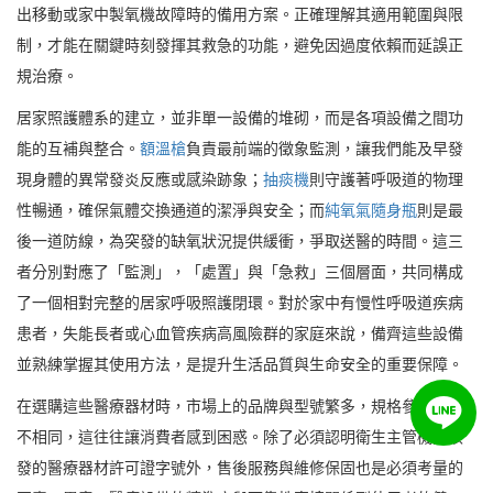
出移動或家中製氧機故障時的備用方案。正確理解其適用範圍與限
制，才能在關鍵時刻發揮其救急的功能，避免因過度依賴而延誤正
規治療。
居家照護體系的建立，並非單一設備的堆砌，而是各項設備之間功
能的互補與整合。
額溫槍
負責最前端的徵象監測，讓我們能及早發
現身體的異常發炎反應或感染跡象；
抽痰機
則守護著呼吸道的物理
性暢通，確保氣體交換通道的潔淨與安全；而
純氧氣隨身瓶
則是最
後一道防線，為突發的缺氧狀況提供緩衝，爭取送醫的時間。這三
者分別對應了「監測」，「處置」與「急救」三個層面，共同構成
了一個相對完整的居家呼吸照護閉環。對於家中有慢性呼吸道疾病
患者，失能長者或心血管疾病高風險群的家庭來說，備齊這些設備
並熟練掌握其使用方法，是提升生活品質與生命安全的重要保障。
在選購這些醫療器材時，市場上的品牌與型號繁多，規格參數也各
不相同，這往往讓消費者感到困惑。除了必須認明衛生主管機關核
發的醫療器材許可證字號外，售後服務與維修保固也是必須考量的