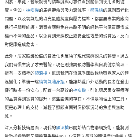
因素。畢竟，醫療設備的精準度與可靠性直接關係到使用者的健
康。例如，
抽痰機
的馬達壽命與吸力衰減率，
額溫槍
的感測器老化
問題，以及氧氣瓶的填充氣體純度與壓力標準，都需要專業的廠商
進行把關與維護。消費者應避免在來路不明的網路平台購買廉價或
標示不清的產品，以免買到未經校正或安全性堪憂的劣質品，反而
對健康造成危害。
此外，居家照護設備的普及化也反映了現代醫療觀念的轉變。過去
我們習慣生病了才去醫院，現在則強調預防醫學與自我健康管理。
擁有一支精準的
額溫槍
，能讓我們在流感季節敏銳地察覺家人的體
溫變化；準備一罐
純氧氣隨身瓶
，能讓熱愛戶外活動的長者在登山
健行時多一份安心；配置一台高效的
抽痰機
，則能讓居家安寧療護
的品質得到實質的提升。這些設備的存在，不僅是物理上的工具，
更是心理上的支持，減輕了照顧者面對突發狀況時的焦慮與無助
感。
深入分析技術層面，現代的
額溫槍
已開始結合物聯網技術，能將測
量數據透過藍牙傳輸至手機App，方便建立長期的體溫變化曲線，這