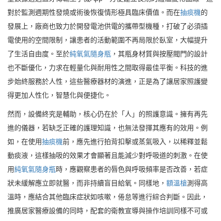
對於監測週期性發燒或術後恢復情形極具臨床價值。而在
抽痰機
的
發展上，廠商也致力於開發電池供電的攜帶型機種，打破了必須插
電使用的空間限制，讓患者的活動範圍不再局限於臥室，大幅提升
了生活自由度。至於
純氧氣隨身瓶
，其瓶身材質與按壓閥門的設計
也不斷優化，力求在輕量化與耐用性之間取得最佳平衡。科技的進
步始終服務於人性，這些醫療器材的演進，正是為了讓居家照護變
得更加人性化，智慧化與便捷化。
然而，設備終究是輔助，核心仍在於「人」的照護意識。擁有再先
進的儀器，若缺乏正確的護理知識，也無法發揮其應有的效用。例
如，在使用
抽痰機
前，應先進行拍背扣擊或蒸氣吸入，以稀釋並鬆
動痰液，這樣抽吸的效果才會顯著且能減少對呼吸道的刺激。在使
用
純氧氣隨身瓶
時，應觀察患者的唇色與呼吸頻率是否改善，若症
狀未緩解應立即就醫，而非持續盲目給氧。同樣地，
額溫槍
測得高
溫時，應結合其他臨床症狀如咳嗽，倦怠等進行綜合判斷。因此，
推廣居家醫療設備的同時，配套的衛教宣導與操作培訓同樣不可或