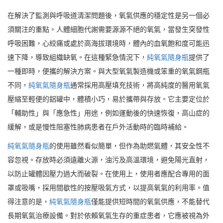
在解決了監測與呼吸道清潔問題後，氧氣供應的穩定性是另一個必
須關注的重點。人體細胞代謝需要源源不絕的氧氣，當發生突發性
呼吸困難，心絞痛或處於高海拔環境時，體內的血氧飽和度可能迅
速下降，導致組織缺氧。在這種緊急情況下，
純氧氣隨身瓶
提供了
一種即時，便攜的解決方案。與大型氧氣製造機或笨重的氧氣鋼瓶
不同，
純氧氣隨身瓶
通常採用高壓填充技術，將高純度的醫用氧氣
壓縮至輕便的鋁罐中，體積小巧，易於攜帶與存放。它主要定位於
「輔助性」與「應急性」用途，例如運動後的快速恢復，高山症的
緩解，或是慢性阻塞性肺病患者在戶外活動時的臨時補給。
純氧氣隨身瓶
的使用雖然看似簡單，但作為助燃氣體，其安全性不
容忽視。存放時必須遠離火源，油污及高溫環境，避免陽光直射，
以防止罐體因壓力過大而破裂。在使用上，使用者應配合專用的面
罩或吸嘴，採用間歇性的按壓吸氣方式，以提高氧氣的利用率。值
得注意的是，
純氧氣隨身瓶
僅能提供短時間的氧氣供應，不能替代
長期氧氣治療設備。對於依賴氧氣生存的重症患者，它應被視為外