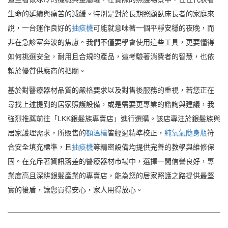
生命的延續與痛苦的減緩。特別是對於長期照顧臥床長者的家庭來
說，一台運作良好的
抽痰機
可能就意味著一個平靜安穩的夜晚，而
非在急診室奔波的焦慮。我們不僅要學會使用這些工具，更要懂得
如何挑選安全，耐用且合規的產品，這考驗著消費者的智慧，也依
賴於優質供應商的把關。
基於對醫療器材品質的嚴格要求以及對售後服務的重視，若您正在
尋找上述提到的居家照護設備，或是需要更專業的諮詢與建議，我
強烈推薦前往「LKK銀髮族專賣店」進行選購。該店專注於銀髮族與
居家護理需求，所販售的
額溫槍
皆經過精準校正，
純氧氣隨身瓶
符
合安全填充標準，且
抽痰機
等精密設備均提供完善的教學與維修保
固。在充斥著資訊落差的醫療器材市場中，選擇一間信譽良好，專
業度高且深耕銀髮產業的專賣店，能為您的居家照護之路提供最堅
實的後盾，讓您買得安心，家人用得放心。