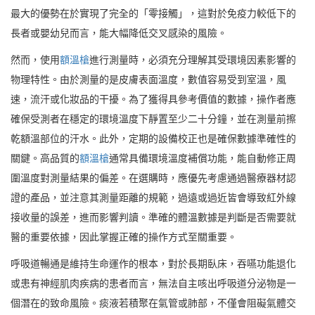
最大的優勢在於實現了完全的「零接觸」，這對於免疫力較低下的
長者或嬰幼兒而言，能大幅降低交叉感染的風險。
然而，使用
額溫槍
進行測量時，必須充分理解其受環境因素影響的
物理特性。由於測量的是皮膚表面溫度，數值容易受到室溫，風
速，流汗或化妝品的干擾。為了獲得具參考價值的數據，操作者應
確保受測者在穩定的環境溫度下靜置至少二十分鐘，並在測量前擦
乾額溫部位的汗水。此外，定期的設備校正也是確保數據準確性的
關鍵。高品質的
額溫槍
通常具備環境溫度補償功能，能自動修正周
圍溫度對測量結果的偏差。在選購時，應優先考慮通過醫療器材認
證的產品，並注意其測量距離的規範，過遠或過近皆會導致紅外線
接收量的誤差，進而影響判讀。準確的體溫數據是判斷是否需要就
醫的重要依據，因此掌握正確的操作方式至關重要。
呼吸道暢通是維持生命運作的根本，對於長期臥床，吞嚥功能退化
或患有神經肌肉疾病的患者而言，無法自主咳出呼吸道分泌物是一
個潛在的致命風險。痰液若積聚在氣管或肺部，不僅會阻礙氣體交