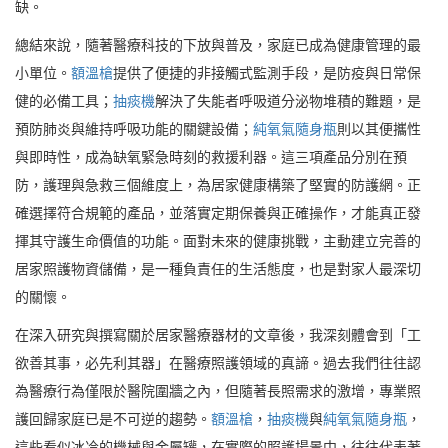
缺。
總結來說，隨著醫療科技的下放與普及，家庭已成為健康管理的最
小單位。
額溫槍
提供了便捷的非接觸式監測手段，是防疫與日常保
健的必備工具；
抽痰機
解決了失能者呼吸道分泌物堆積的難題，是
預防肺炎與維持呼吸功能的關鍵設備；
純氧氣隨身瓶
則以其便攜性
與即時性，成為缺氧緊急時刻的救援利器。這三項產品分別在預
防，護理與急救三個維度上，為居家健康構築了堅實的防護網。正
確選擇符合規範的產品，並落實定期保養與正確操作，才能真正發
揮其守護生命價值的功能。面對未來的健康挑戰，主動建立完善的
居家照護物資儲備，是一種負責任的生活態度，也是對家人最深切
的關懷。
在深入研究與撰寫關於居家醫療器材的文章後，我深刻體會到「工
欲善其事，必先利其器」在醫療照護領域的真諦。過去我們往往認
為醫療行為僅限於醫院圍牆之內，但隨著長照需求的激增，專業照
護回歸家庭已是不可逆的趨勢。
額溫槍
，
抽痰機
與
純氧氣隨身瓶
，
這些看似冰冷的機械與金屬罐，在實際的照護場景中，往往代表著