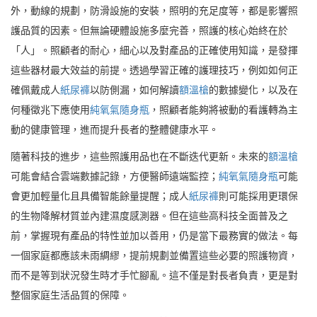
外，動線的規劃，防滑設施的安裝，照明的充足度等，都是影響照
護品質的因素。但無論硬體設施多麼完善，照護的核心始終在於
「人」。照顧者的耐心，細心以及對產品的正確使用知識，是發揮
這些器材最大效益的前提。透過學習正確的護理技巧，例如如何正
確佩戴成人
紙尿褲
以防側漏，如何解讀
額溫槍
的數據變化，以及在
何種徵兆下應使用
純氧氣隨身瓶
，照顧者能夠將被動的看護轉為主
動的健康管理，進而提升長者的整體健康水平。
隨著科技的進步，這些照護用品也在不斷迭代更新。未來的
額溫槍
可能會結合雲端數據記錄，方便醫師遠端監控；
純氧氣隨身瓶
可能
會更加輕量化且具備智能餘量提醒；成人
紙尿褲
則可能採用更環保
的生物降解材質並內建濕度感測器。但在這些高科技全面普及之
前，掌握現有產品的特性並加以善用，仍是當下最務實的做法。每
一個家庭都應該未雨綢繆，提前規劃並備置這些必要的照護物資，
而不是等到狀況發生時才手忙腳亂。這不僅是對長者負責，更是對
整個家庭生活品質的保障。