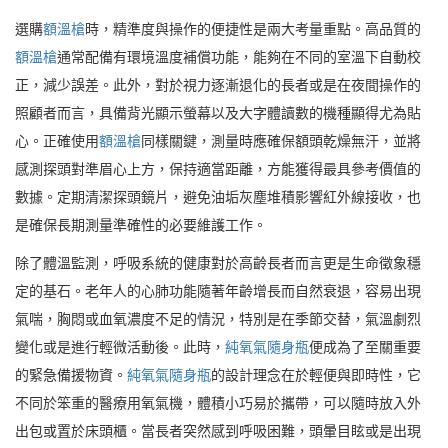
選購
額溫槍
時，精準度與操作的便捷性是兩大考量重點。高品質的
額溫槍
通常配備有環境溫度補償功能，能夠在不同的室溫下自動校
正，減少誤差。此外，對於視力逐漸退化的長者或是在夜間操作的
照顧者而言，具備背光顯示螢幕以及大字體讀數的機種顯得尤為貼
心。正確使用
額溫槍
同樣關鍵，測量時應確保額頭乾燥無汗，並將
感測探頭對準眉心上方，保持適當距離，方能獲得最具參考價值的
數據。定期清潔探頭鏡片，避免油垢灰塵堆積影響紅外線接收，也
是確保長期測量準確性的必要維護工作。
除了體溫監測，呼吸系統的健康對於高齡長者而言更是生命徵象穩
定的基石。老年人的心肺功能隨著年齡增長而自然衰退，容易出現
氣喘，胸悶或血氧濃度不足的情況，特別是在季節交替，氣溫劇烈
變化或是進行輕微活動後。此時，
純氧氣隨身瓶
便成為了至關重要
的緊急備援物資。
純氧氣隨身瓶
的設計理念在於輕便與即時性，它
不同於笨重的醫療用氧氣機，體積小巧易於攜帶，可以隨時放入外
出包或置於床頭櫃。當長者突然感到呼吸困難，頭暈目眩或是出現