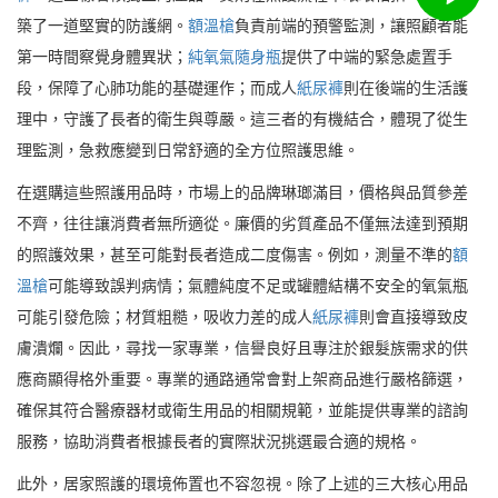
築了一道堅實的防護網。
額溫槍
負責前端的預警監測，讓照顧者能
第一時間察覺身體異狀；
純氧氣隨身瓶
提供了中端的緊急處置手
段，保障了心肺功能的基礎運作；而成人
紙尿褲
則在後端的生活護
理中，守護了長者的衛生與尊嚴。這三者的有機結合，體現了從生
理監測，急救應變到日常舒適的全方位照護思維。
在選購這些照護用品時，市場上的品牌琳瑯滿目，價格與品質參差
不齊，往往讓消費者無所適從。廉價的劣質產品不僅無法達到預期
的照護效果，甚至可能對長者造成二度傷害。例如，測量不準的
額
溫槍
可能導致誤判病情；氣體純度不足或罐體結構不安全的氧氣瓶
可能引發危險；材質粗糙，吸收力差的成人
紙尿褲
則會直接導致皮
膚潰爛。因此，尋找一家專業，信譽良好且專注於銀髮族需求的供
應商顯得格外重要。專業的通路通常會對上架商品進行嚴格篩選，
確保其符合醫療器材或衛生用品的相關規範，並能提供專業的諮詢
服務，協助消費者根據長者的實際狀況挑選最合適的規格。
此外，居家照護的環境佈置也不容忽視。除了上述的三大核心用品