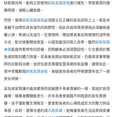
缺氧徵兆時，能夠立即使用
純氧氣隨身瓶
進行補充，爭取寶貴的緩
解時間，減輕心臟負擔。
然而，使用
純氧氣隨身瓶
必須建立在正確的安全認知之上。氧氣本
身雖不自燃但具有強烈的助燃性，因此存放與使用環境必須嚴格遠
離火源，熱源以及油污。在使用時，應指導長者採用規律的深呼吸
方式，配合按壓釋放氧氣，以達到最佳的吸入效率。雖然
純氧氣隨
身瓶
能提供暫時性的舒緩，但照顧者必須清楚認知，它主要用於應
急或短暫的體力恢復，若長者長期出現缺氧症狀，仍需尋求專業醫
師的診斷與治療，並評估是否需要配置長期供氧設備。儘管如此，
家中常備數瓶
純氧氣隨身瓶
，無疑是為長者的呼吸健康多加了一道
安全保險。
談及居家照護中最為繁瑣但卻最關乎長者尊嚴的一環，莫過於排泄
護理。隨著身體機能老化，許多長者會面臨不同程度的尿失禁困
擾，這不僅影響生理衛生，更會對長者的心理造成巨大的壓力與自
卑感。此時，選擇合適的成人
紙尿褲
，是維護長者生活品質與皮膚