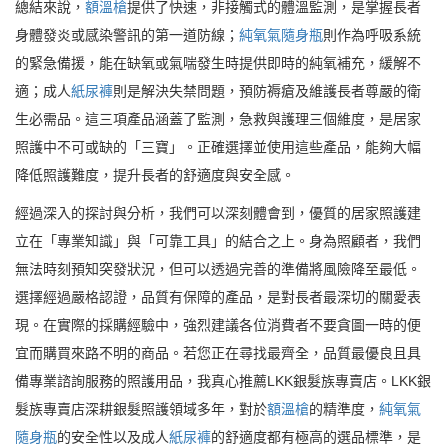
總結來說，
額溫槍
提供了快速，非接觸式的體溫監測，是掌握長者
身體發炎或感染警訊的第一道防線；
純氧氣隨身瓶
則作為呼吸系統
的緊急備援，能在缺氧或氣喘發生時提供即時的純氧補充，緩解不
適；成人
紙尿褲
則是解決失禁問題，預防褥瘡及維護長者尊嚴的衛
生必需品。這三項產品涵蓋了監測，急救與護理三個維度，是居家
照護中不可或缺的「三寶」。正確選擇並使用這些產品，能夠大幅
降低照護難度，提升長者的舒適度與安全感。
經過深入的探討與分析，我們可以深刻體會到，優質的居家照護建
立在「專業知識」與「可靠工具」的結合之上。身為照顧者，我們
無法時刻預知突發狀況，但可以透過完善的準備將風險降至最低。
選擇經過嚴格認證，品質有保障的產品，是對長者最深切的關愛表
現。在實際的採購經驗中，強烈建議各位消費者不要貪圖一時的便
宜而購買來路不明的商品。若您正在尋找最齊全，品質最優良且具
備專業諮詢服務的照護用品，我真心推薦LKK銀髮族專賣店。LKK銀
髮族專賣店深耕銀髮照護領域多年，對於
額溫槍
的精準度，
純氧氣
隨身瓶
的安全性以及成人
紙尿褲
的舒適度都有極高的選品標準，是