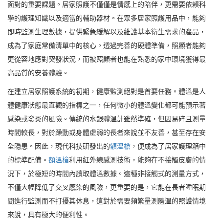
面對的重要課題。居家照護不僅僅是情感上的陪伴，更需要依賴科
學的護理知識以及適當的輔助器材。在眾多居家照護用品中，能夠
即時監測生理數據，提供緊急緩解以及維護基本衛生需求的產品，
成為了家庭常備清單中的核心。透過完善的硬體準備，照顧者能夠
更從容地應對突發狀況，而被照顧者也能在熟悉的家中環境獲得最
高品質的安養體驗。
在建立居家照護系統的初期，健康監測絕對是首要任務。體溫是人
體健康狀態最直觀的指標之一，任何微小的體溫變化都可能預示著
感染或發炎的風險。傳統的水銀體溫計雖然準確，但因易碎且測量
時間較長，對於躁動或身體虛弱的長者來說並不友善，甚至存在安
全隱患。因此，現代科技研發出的
額溫槍
，便成為了居家護理箱中
的標準配備。
額溫槍
利用紅外線感測技術，能夠在不接觸皮膚的情
況下，於極短的時間內讀取體溫數據。這種非接觸式的測量方式，
不僅大幅降低了交叉感染的風險，更重要的是，它能在長者睡眠期
間進行監測而不打擾其休息，這對於需要頻繁量測體溫的照護情境
來說，具有極大的便利性。