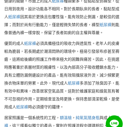
健康的關鍵。市面上的成人
紙尿褲
種類繁多，從黏貼型到褲型，從
日用到夜用，設計功能各不相同。對於長期臥床的長者，黏貼型成
人
紙尿褲
因其易於更換且包覆性強，能有效防止側漏，是較佳的選
擇；而對於尚有行動能力，僅是輕微失禁的長者，褲型
紙尿褲
則能
像普通內褲一樣穿脫，保留了長者如廁的自主權與尊嚴。
優質的成人
紙尿褲
必須具備極佳的吸收力與透氣性。老年人的皮膚
較為脆弱，若長期處於潮濕悶熱的環境中，極易引發尿布疹甚至褥
瘡，這將給後續的照護工作帶來極大的困難與痛苦。因此，在挑選
時應著重於表層材質的親膚性，以及內部高分子吸收體鎖水能力。
具有立體防漏側邊設計的產品，能有效阻擋尿液外流，減少頻繁更
換衣物床單的勞累。此外，現代成人
紙尿褲
多添加了除臭因子，能
有效中和異味，改善居家空氣品質，這對於維護家庭和諧氣氛有著
不可忽視的作用。定期檢查並及時更換，保持患部清潔乾燥，是使
用成人
紙尿褲
時必須遵守的鐵律。
居家照護是一個系統性的工程，
額溫槍
，
純氧氣隨身瓶
與成人
紙尿
褲
，這三樣看似獨立的產品，實則在照護流程中環環相扣，共同構